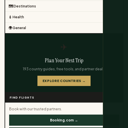
🗺️ Destinations
💉 Health
🌍 General
✈️
Plan Your Next Trip
193 country guides, free tools, and partner deals.
EXPLORE COUNTRIES →
FIND FLIGHTS
Book with our trusted partners.
Booking.com →