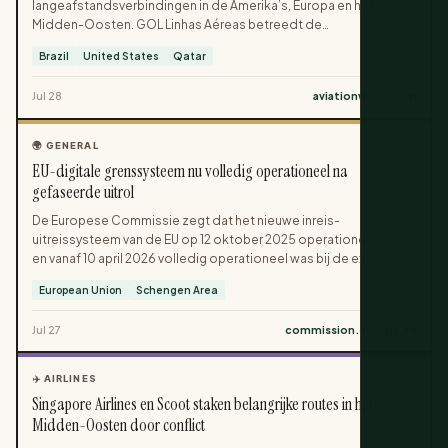
langeafstandsverbindingen in de Amerika’s, Europa en het
Midden-Oosten. GOL Linhas Aéreas betreedt de
langeafstandsmarkt met non-stopvluchten tussen Rio de
Brazil
United States
Qatar
Janeiro en New York, terwijl Qatar Airways een Doha–Bogotá–
Caracas-verbinding toevoegt die Zuid-Amerika aan het Midden-
Jul 28
aviationweek.com
Oosten koppelt. Extra lanceringen van Air Canada, China Eastern,
Air China, Jazeera Airways en Flydubai versterken de trans-
Atlantische en intra-Aziatische netwerken.
🌍 GENERAL
EU-digitale grenssysteem nu volledig operationeel na
gefaseerde uitrol
De Europese Commissie zegt dat het nieuwe inreis-
uitreissysteem van de EU op 12 oktober 2025 operationeel werd
en vanaf 10 april 2026 volledig operationeel was bij de externe
grensovergangen. Het systeem geldt voor niet-EU-reizigers op
European Union
Schengen Area
korte verblijven en vervangt handmatige paspoortstempels door
elektronische registraties. Het registreert paspoortgegevens,
Jul 27
commission.europa.eu
biometrische gegevens en in- of uitreisgegevens, waarbij bij
latere grenspassages alleen snelle verificatie nodig is.
✈️ AIRLINES
Singapore Airlines en Scoot staken belangrijke routes in het
Midden-Oosten door conflict