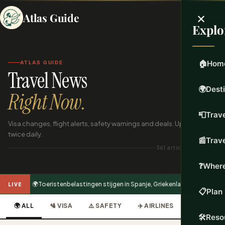
×
Atlas Guide
Explo
🏠
Hom
ATLAS GUIDE
Travel News
🌍
Dest
Right Now.
📮
Trave
Visa changes, flight alerts, safety warnings and deals. Updated
twice daily.
📰
Trav
361 articles indexed
❓
Where
🌍
Toeristenbelastingen stijgen in Spanje, Griekenland en Portugal
LIVE
📋
Plan 
🌍 ALL
🛂 VISA
⚠️ SAFETY
✈️ AIRLINES
💸 DEALS
🛠️
Reso