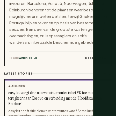
invoeren. Barcelona, Venetië, Noorwegen, IJsland en
Edinburgh behoren tot de plaatsen waar bezoekers
mogelijk meer moeten betalen, terwijl Griekenland en
Portugal blijven rekenen op basis van bestemming en
seizoen. Een deel van de grootste kosten geldt voor
overnachtingen, cruisepassagiers en zelfs
wandelaars in bepaalde beschermde gebieden.
1d ago
which.co.uk
Read story →
LATEST STORIES
361 stories
✈️ AIRLINES
easyJet voegt drie nieuwe winterroutes in het VK toe met
terugkeer naar Kosovo en verbinding met de ‘Hoofdstad van
Kerstmis’
easyJet heeft drie nieuwe winterroutes vanaf Britse luchthavens
aangekondigd, waaronder de herlancering van rechtstreekse