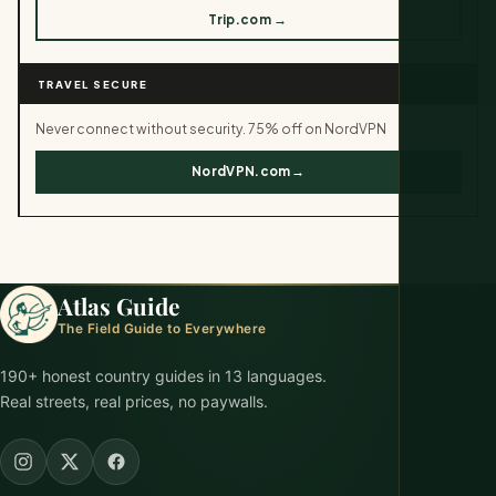
Trip.com →
TRAVEL SECURE
Never connect without security. 75% off on NordVPN
NordVPN.com→
Atlas Guide
The Field Guide to Everywhere
190+ honest country guides in 13 languages.
Real streets, real prices, no paywalls.