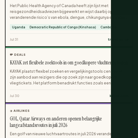
Het Public Health Agency of Canada heeft zijn lijst met
reisgezondheidsadviezen bijgewerkt en wijst daarbij op
veranderende risico’s van ebola, dengue, chikungunya en andere
infectieziekten. De adviezen lopen uiteen van routinematige
Uganda
Democratic Republic of Congo (Kinshasa)
Cambodia
gezondheidsvoorzorgsmaatregelen tot waarschuwingen om
niet-essentieel reizen te vermijden, afhankelijk van het
Jul 31
travel.gc.ca
vastgestelde risiconiveau. Canadese reizigers worden dringend
geadviseerd om landspecifieke Travel Advice and Advisories te
raadplegen, zowel bij het plannen als kort voor vertrek, omdat de
💸 DEALS
gezondheidsomstandigheden kunnen veranderen tussen het
KAYAK zet flexibele zoektools in om goedkopere vluchten te tonen
boeken en de reisdatum.
KAYAK plaatst flexibel zoeken en vergelijkingstools centraal in
zijn aanbod aan reizigers die op zoek zijn naar goedkopere
vliegtickets. Het platform benadrukt functies zoals een
kleurgecodeerde Prijskalender, zoekopdrachten naar
nabijgelegen luchthavens en slimme filters om gebruikers snel
Jul 30
kayak.com
lagere tarieven te laten vinden. Ook promoot het e-
mailprijsalerts en zoekopdrachten op flexibele data voor
✈️ AIRLINES
mensen die hun reisplannen willen aanpassen om betere deals te
GOL, Qatar Airways en anderen openen belangrijke
pakken.
langeafstandsroutes in juli 2026
Een golf van nieuwe luchtvaartroutes in juli 2026 verandert de