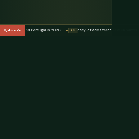
Greece and Portugal in 2026
easyJet adds three new UK winter routes wi
✦
بث مباشر
2D
لا
جواهر
مخفية.
لا
أسواق
مزدحمة.
لا
مناظر
خلابة.
فقط
العالم
كما
هو
فعلاً،
بأسماء
الشوارع،
الأسعار،
والنصيحة