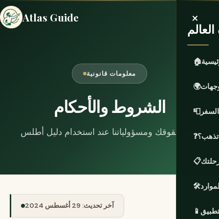
×
Atlas Guide
لعالم
ئيسية
🏠
معلومات قانونية
وجهات
🌍
الشروط والأحكام
السفر
📮
فهم حقوقك ومسؤولياتنا عند استخدام دليل أطلس.
 تذهب؟
❓
حلتك
📋
لموارد
🛠️
آخر تحديث: 29 أغسطس 2024
تطبيق
📱