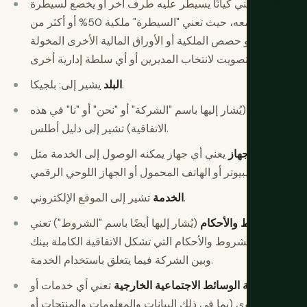
التابع
يعني كيانًا يسيطر عليه طرف آخر أو يخضع لسيطرة
مشتركة معه، حيث تعني "السيطرة" ملكية 50% أو أكثر من
الأسهم أو حصص الملكية أو الأوراق المالية الأخرى المخولة
بالتصويت لانتخاب المديرين أو أي سلطة إدارية أخرى.
يشير إلى: بلجيكا.
البلد
الشركة
(يُشار إليها باسم "الشركة" أو "نحن" أو "نا" في هذه
الاتفاقية) تشير إلى دليل أطلس.
الجهاز
يعني أي جهاز يمكنه الوصول إلى الخدمة مثل
الكمبيوتر أو الهاتف المحمول أو الجهاز اللوحي الرقمي.
تشير إلى الموقع الإلكتروني.
الخدمة
الشروط والأحكام
(يُشار إليها أيضًا باسم "الشروط") تعني
هذه الشروط والأحكام التي تشكل الاتفاقية الكاملة بينك
وبين الشركة فيما يتعلق باستخدام الخدمة.
خدمة الوسائط الاجتماعية الخارجية
تعني أي خدمات أو
محتوى (بما في ذلك البيانات والمعلومات والمنتجات أو