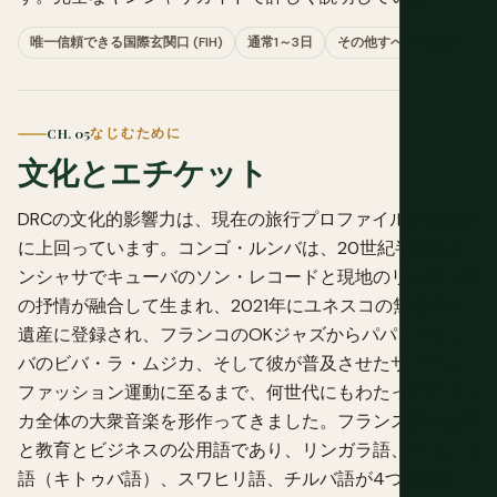
唯一信頼できる国際玄関口 (FIH)
通常1～3日
その他すべての拠点
CH. 05
なじむために
文化とエチケット
DRCの文化的影響力は、現在の旅行プロファイルをはるか
に上回っています。コンゴ・ルンバは、20世紀半ばのキ
ンシャサでキューバのソン・レコードと現地のリンガラ語
の抒情が融合して生まれ、2021年にユネスコの無形文化
遺産に登録され、フランコのOKジャズからパパ・ウェン
バのビバ・ラ・ムジカ、そして彼が普及させたサプール・
ファッション運動に至るまで、何世代にもわたってアフリ
カ全体の大衆音楽を形作ってきました。フランス語が政府
と教育とビジネスの公用語であり、リンガラ語、キコンゴ
語（キトゥバ語）、スワヒリ語、チルバ語が4つの国語