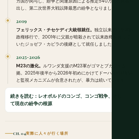
カ国が関与し、紛争と関連原因による推定540万人の死者を
出し、第二次世界大戦以降最悪の紛争となりました。
2019
フェリックス・チセケディ大統領就任。
独立以来初の平和的
政権移行で、2001年に父親が暗殺されて以来政権を握って
いたジョゼフ・カビラの後継として就任しました。
2025-2026
M23の激化。
ルワンダ支援のM23軍がゴマとブカブを占
拠。2025年後半から2026年初めにかけてドーハ停戦枠組み
と監視メカニズムが合意されたが、暴力は続いています。
続きを読む：レオポルドのコンゴ、コンゴ戦争、そし
て現在の紛争の根源
CH. 04
実際に人々が行く場所