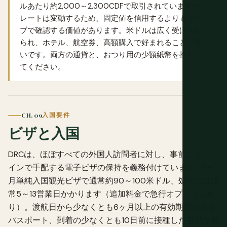
ルあたり約2,000～2,300CDFで取引されていますが、
レートは変動するため、固定値を信用するよりもライ
ブで確認する価値があります。米ドルは広く受け入れ
られ、ホテル、航空券、高額購入で好まれることが多
いです。両方の通貨と、おつり用の少額紙幣を携行し
てください。
CH. 09
入国要件
ビザと入国
DRCは、ほぼすべての外国人訪問者に対し、事前にオンラ
インで手配する電子ビザの保持を義務付けています。1ヶ
月単純入国観光ビザで通常約90～100米ドル、処理には通
常5～13営業日かかります（追加料金で急行オプションあ
り）。渡航日から少なくとも6ヶ月以上の有効期間がある
パスポート、到着の少なくとも10日前に接種した有効な黄