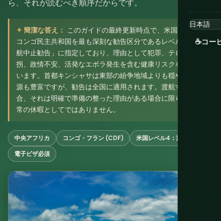
ら、それが読むべき順序だからです。
簡潔な答え：
このガイドの最終更新時点で、米国国務省は
コンゴ民主共和国を最も深刻な勧告区分であるレベル4「渡
☕
コー
航中止勧告」に指定しており、理由として犯罪、テロ、誘
拐、政情不安、活発なエボラ発生を含む健康リスクを挙げて
います。首都キンシャサは東部の紛争地域よりも穏やかで資
源も豊富ですが、勧告は全国に適用されます。渡航する場
合、それは明確で準備の整った理由がある場合に限られ、通
常の休暇としてではありません。
中央アフリカ
コンゴ・フラン (CDF)
米国レベル4：渡航中止
電子ビザ必須