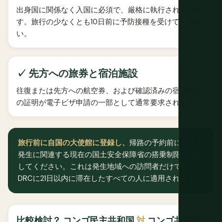
出身国に関係なく入国に必須で、厳格に執行されていま
す。旅行の少なくとも10日前に予防接種を受けてくださ
い。
✓ 先方への旅券と宿泊施設
往復または先方への航空券、および確認済みの宿泊施設
の証明が電子ビザ申請の一部として通常要求されます。
旅行前に自国の大使館に登録し、
帰路の予約前にエボラ
発生に関連する現在の国土安全保障省の搭乗制限を確認
してください。これは発生地域への訪問者だけでなく、
DRCに21日以内に滞在したすべての人に適用されます。
比較検討？ コンゴ民主共和国
対
コンゴ共和国