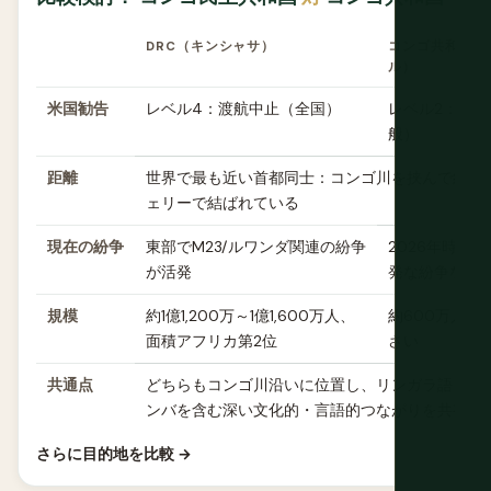
DRC（キンシャサ）
コンゴ共和国（
ル）
米国勧告
レベル4：渡航中止（全国）
レベル2：警
般）
距離
世界で最も近い首都同士：コンゴ川を挟んで約3.2
ェリーで結ばれている
現在の紛争
東部でM23/ルワンダ関連の紛争
2026年時点
が活発
発な紛争なし
規模
約1億1,200万～1億1,600万人、
約600万人、
面積アフリカ第2位
さい
共通点
どちらもコンゴ川沿いに位置し、リンガラ語とコ
ンバを含む深い文化的・言語的つながりを共有
さらに目的地を比較 →