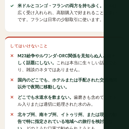
米ドルとコンゴ・フランの両方を持ち歩く。
ドルは
広く受け入れられ、高額購入で好まれることが多い
です。フランは日常の少額取引に使います。
してはいけないこと
M23紛争やルワンダ-DRC関係を見知らぬ人と軽々
しく話題にしない。
これは本当に生々しい話題であ
り、雑談のネタではありません。
国内のどこでも、ホテルまたは手配された交通機関
以外で夜間に移動しない。
どこでも水道水を飲まない。
歯磨きも含めて、ボト
ル入りまたは適切に処理された水のみ。
北キブ州、南キブ州、イトゥリ州、または現在の勧
告で特に指定されている地域への旅行を検討しな
い。
どのような口実で勧められようとも。