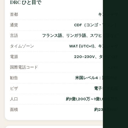
DRC ひと目で
首都
キンシャサ
通貨
CDF（コンゴ・フラン）
言語
フランス語、リンガラ語、スワヒリ語など
タイムゾーン
WAT (UTC+1)、キンシャサ
電源
220-230V、タイプC/E
国際電話コード
+243
勧告
米国レベル4：渡航中止
ビザ
電子ビザ必須
人口
約1億1,200万～1億1,600万人
面積
約234万km²