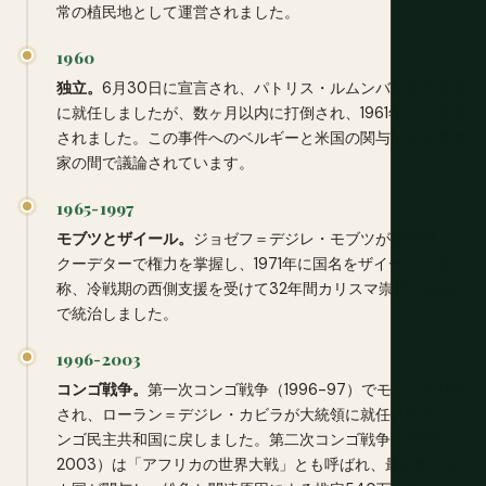
常の植民地として運営されました。
1960
独立。
6月30日に宣言され、パトリス・ルムンバが初代首相
に就任しましたが、数ヶ月以内に打倒され、1961年1月に暗殺
されました。この事件へのベルギーと米国の関与は今も歴史
家の間で議論されています。
1965-1997
モブツとザイール。
ジョゼフ＝デジレ・モブツが1965年の
クーデターで権力を掌握し、1971年に国名をザイールに改
称、冷戦期の西側支援を受けて32年間カリスマ崇拝と独裁
で統治しました。
1996-2003
コンゴ戦争。
第一次コンゴ戦争（1996-97）でモブツが打倒
され、ローラン＝デジレ・カビラが大統領に就任、国名をコ
ンゴ民主共和国に戻しました。第二次コンゴ戦争（1998-
2003）は「アフリカの世界大戦」とも呼ばれ、最終的に9