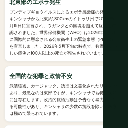
北東部のエボラ発生
ブンディブギョウイルスによるエボラ感染症の発生は、
キンシャサから北東約1,800kmのイトゥリ州で2026年5
月15日に宣言され、ウガンダとの国境を越えて症例も確
認されました。世界保健機関（WHO）は2026年5月17日
に国際的に懸念される公衆衛生上の緊急事態（PHEIC）
を宣言しました。2026年5月下旬の時点で、数百の疑わ
しい症例と100人以上の死亡が報告されています。
全国的な犯罪と政情不安
武装強盗、カージャック、誘拐は文書化されたリスクで
あり、最悪なのは東部ですが、キンシャサでも特に夜間
には存在します。政治的抗議活動は予告なく暴力的にな
る可能性があり、キンシャサの少数の施設を除いて医療
は極めて限られています。