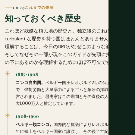
CH. 03
これまでの物語
知っておくべき歴史
これほど残酷な植民地の歴史と、独立後のこれほど
turbulent な歴史を持つ国はほとんどありません。両方を
理解することは、今日のDRCがなぜこのような姿なのか、
そしてなぜその一部が現在このガイドが先頭に掲げる勧告
の下にあるのかを理解するためにほぼ不可欠です。
1885-1908
コンゴ自由国。
ベルギー国王レオポルド2世の個人植民地
で、強制労働と大量暴力によるゴムと象牙の採取のために運
営されました。歴史家はこの期間とその直後の人口損失を最
大1,000万人と推定しています。
1908-1960
ベルギー領コンゴ。
国際的な抗議によりレオポルドは1908
年に領土をベルギー国家に譲渡し、その後半世紀にわたり通