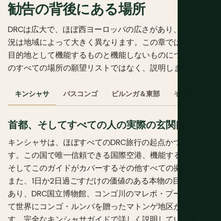
勧告の背後にある場所
DRCは広大で、ほぼ西ヨーロッパの広さがあり、現在の状
況は地域によって大きく異なります。この章では、実際の
目的地として機能するものと機能しないものについて、国
のすべての場所の願望リストではなく、説明します。
キンシャサ
バスコンゴ
ビルンガ＆東部
その他の地域
首都、そしてすべての人の実際の玄関口
キンシャサは、ほぼすべてのDRC旅行の起点かつ終点で
す。この国で唯一信頼できる国際空港、機能するホテル、
そしてこのガイドがカバーするその他すべての拠点です。
また、1日か2日過ごすだけの価値のある本物の目的地でも
あり、DRC国立博物館、コンゴ川のマレボ・プール、そし
て世界にコンゴ・ルンバを贈ったマトンゲ地区がありま
す。完全なキンシャサガイドで詳しく説明しています。