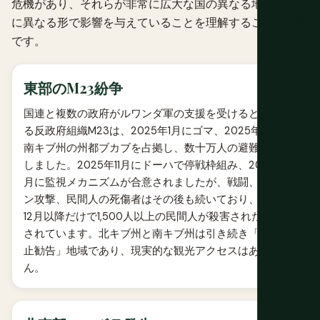
危機があり、それらが非常に広大な国の異なる地域に非常
に異なる形で影響を与えていることを理解することが重要
です。
東部のM23紛争
国連と複数の政府がルワンダ軍の支援を受けると主張す
る反政府組織M23は、2025年1月にゴマ、2025年2月に
南キブ州の州都ブカブを占拠し、数十万人の避難民を出
しました。2025年11月にドーハで停戦枠組み、2026年2
月に監視メカニズムが合意されましたが、戦闘、ドロー
ン攻撃、民間人の死傷者はその後も続いており、2025年
12月以降だけで1,500人以上の民間人が殺害されたと報告
されています。北キブ州と南キブ州は引き続き「渡航中
止勧告」地域であり、現実的な観光アクセスはありませ
ん。