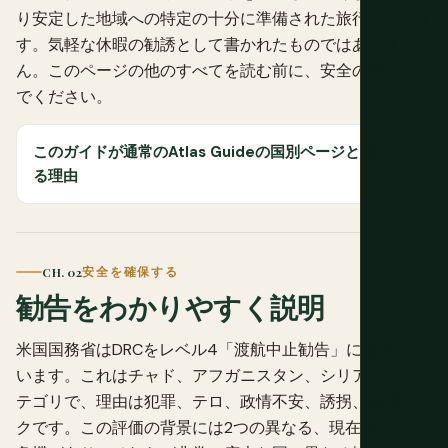
り安定した地域への特定の十分に準備された旅行がありま
す。気軽な休暇の勧誘として書かれたものではありませ
ん。このページの他のすべてを読む前に、安全の章を読ん
でください。
このガイドが通常のAtlas Guideの国別ページと異な
る理由
CH. 02
安全を確保する
勧告をわかりやすく説明
米国国務省はDRCをレベル4「渡航中止勧告」に指定して
います。これはチャド、アフガニスタン、シリアと同じカ
テゴリで、理由は犯罪、テロ、政情不安、誘拐、健康リス
クです。この評価の背景には2つの異なる、現在進行中の