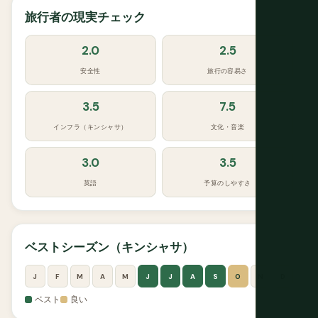
旅行者の現実チェック
2.0
2.5
安全性
旅行の容易さ
3.5
7.5
インフラ（キンシャサ）
文化・音楽
3.0
3.5
英語
予算のしやすさ
ベストシーズン（キンシャサ）
J
F
M
A
M
J
J
A
S
O
N
D
ベスト
良い