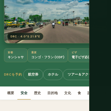
DRC · 4.0°S 21.8°E
首都
通貨
ビザ
勧告
キンシャサ
コンゴ・フラン (CDF)
電子ビザ必須
レベル4
航空券
ホテル
ツアー＆アクティビティ
DRCを予約
概要
安全
歴史
目的地
文化
食
計画
予算