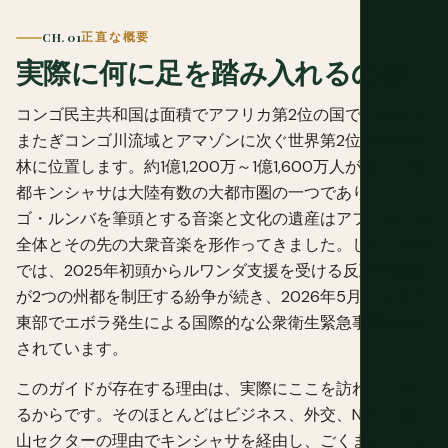
CH. 01
正直な概要
実際に何に足を踏み入れるのか
コンゴ民主共和国は面積でアフリカ第2位の国で、赤道を
またぎコンゴ川流域とアマゾンに次ぐ世界第2位の熱帯雨
林に位置します。約1億1,200万～1億1,600万人が住み、首
都キンシャサは大陸有数の大都市圏の一つであり、コン
ゴ・ルンバを筆頭とする音楽と文化の遺産はアフリカ大陸
全体とその先の大衆音楽を形作ってきました。しかし東部
では、2025年初頭からルワンダ支援を受ける反政府組織
が2つの州都を制圧する紛争が続き、2026年5月からは北
東部でエボラ発生による国際的な公衆衛生緊急事態が宣言
されています。
このガイドが存在する理由は、実際にここを訪れる人がい
るからです。そのほとんどはビジネス、外交、NGO、鉱
山セクターの理由でキンシャサを経由し、ごくまれに、よ