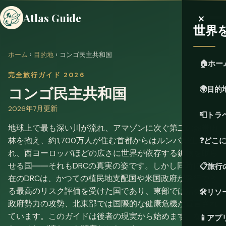
×
Atlas Guide
世界
ホーム
›
目的地
› コンゴ民主共和国
🏠
ホー
完全旅行ガイド 2026
コンゴ民主共和国
🌍
目的
2026年7月更新
📮
トラ
地球上で最も深い川が流れ、アマゾンに次ぐ第二の熱帯雨
林を抱え、約1,700万人が住む首都からはルンバが生ま
❓
どこ
れ、西ヨーロッパほどの広さに世界が依存する鉱物を眠ら
せる国――それもDRCの真実の姿です。しかし同時に、現
📋
旅行
在のDRCは、かつての植民地支配国や米国政府が発行でき
る最高のリスク評価を受けた国であり、東部では活発な反
🛠️
リソ
政府勢力の攻勢、北東部では国際的な健康危機が宣言され
ています。このガイドは後者の現実から始めます。なぜな
📱
アプ