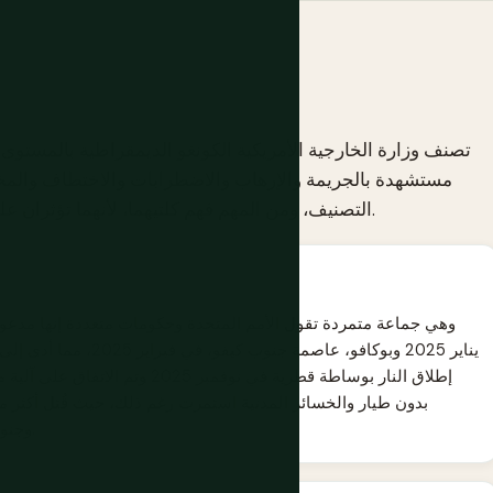
مستشهدة بالجريمة والإرهاب والاضطرابات والاختطاف والمخاط
التصنيف، ومن المهم فهم كلتيهما، لأنهما تؤثران على أجزاء مختلفة من بلد كبير جدًا بطرق مختلفة جدًا.
يناير 2025 وبوكافو، عاص
وجنوب كيفو منطقتي عدم سفر دون وصول سياحي واقعي.