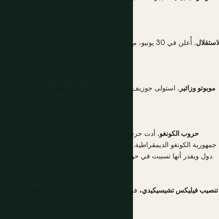
استقلال.
حدث لا يزال الجدل دائرًا حول تورط بلجيكا والولايات المتحدة فيه من قبل المؤرخين.
موبوتو وزائير.
32 عامًا من خلال عبادة الشخصية والدعم الغربي في زمن الحرب الباردة.
حروب الكونغو.
أدت حرب الكونغو الأولى (1996
جمهورية الكونغو الديمقرا
دول ويقدر أنها تسببت في حوالي 5.4 مليون وفاة من النزاع والأسباب ذات الصلة، وهو النزاع الأكثر دموية منذ الحرب العالمية الثانية.
تنصيب فيليكس تشيسيكيدي،
في أول انتقال سلمي للسلطة في البلاد منذ الاستقلا