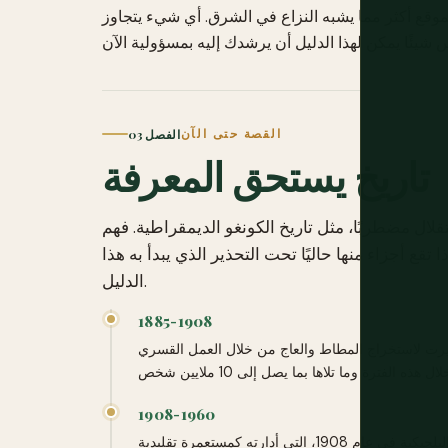
خرى من المستوى 4 مغطاة في هذا الموقع أكثر مما يشبه النزاع في الشرق. أي شيء يتجاوز
القصة حتى الآن
الفصل 03
تاريخ يستحق المعرفة
استقلال مضطربًا، مثل تاريخ الكونغو الديمقراطية. فهم
ذا تقع أجزاء منها حاليًا تحت التحذير الذي يبدأ به هذا
الدليل.
1885-1908
ُديرت لاستخراج المطاط والعاج من خلال العمل القسري
1908-1960
أجبرت الضجة الدولية ليوبولد على التنازل عن الإقليم للدولة البلجيكية في عام 1908، التي أدارته كمستعمرة تقليدية