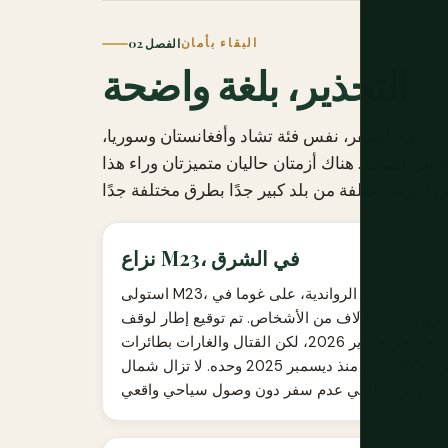
البقاء بأمان
الفصل 02
التحذير، بلغة واضحة
تصنف وزارة الخارجية الأمريكية الكونغو الديمقراطية بالمستوى 4، عدم السفر، نفس فئة تشاد وأفغانستان وسوريا،
ر الصحية. هناك أزمتان حاليان متميزتان وراء هذا
نزاع M23، في الشرق
استولى M23، وهي جماعة متمردة تقول الأمم المتحدة وحكومات متعددة إنها مدعومة من القوات الرواندية، على غوما في
مة جنوب كيفو، في فبراير 2025، مما أدى إلى نزوح مئات الآلاف من الأشخاص. تم توقيع إطار لوقف
إطلاق النار بوساطة قطرية في نوفمبر 2025 وتم الاتفاق على آلية مراقبة في فبراير 2026، لكن القتال والغارات بطائرات
بدون طيار والخسائر المدنية استمرت رغم ذلك، حيث قُتل أكثر من 1500 مدني منذ ديسمبر 2025 وحده. لا تزال شمال