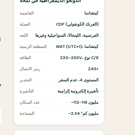
الكونغو الديمقراطية في لمحة
كينشاسا
العاصمة
CDF (الفرنك الكونغولي)
العملة
ج
الفرنسية، اللينجالا، السواحيلية وغيرها
اللغة
WAT (UTC+1)، كينشاسا
المنطقة الزمنية
220-230V، نوع C/E
الطاقة
243+
رمز الاتصال
المستوى 4، عدم السفر
التحذير
ه
تأشيرة إلكترونية إلزامية
التأشيرة
~112-116 مليون
عدد السكان
~2.34 مليون كم²
المساحة