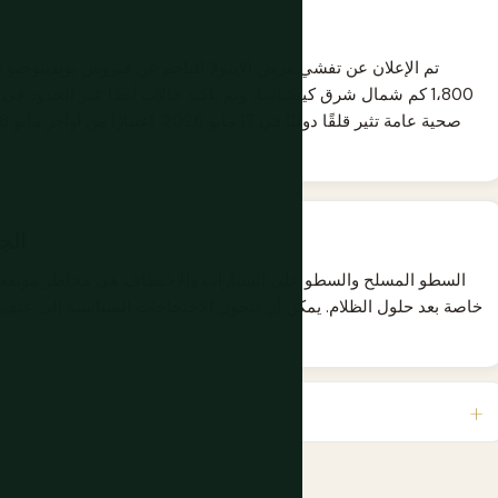
1،800 كم شمال شرق كينشاسا، وتم تأكيد حالات أيضًا عبر الحدود في
الج
السطو المسلح والسطو على السيارات والاختطاف هي مخاطر موثقة، ا
خاصة بعد حلول الظلام. يمكن أن تتحول الاحتجاجات السياسية إلى عنف مع