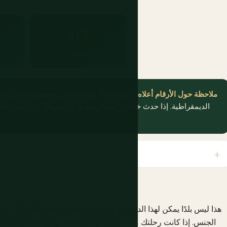
118
الإطفاء
ملاحظة حول الأرقام أعلاه:
لا يوجد خط طوارئ طبي مخصص ومُعَيّن بشك
الديمقراطية. إذا حدث خطأ ما بشكل خطير، فإن فندقك أو صاحب العم
هذا ليس بلدًا يمكن لهذا الدليل أن يوصي به للسفر المنفرد أو لأول 
الجنس. إذا كانت رحلتك مقتصرة على إقامة قصيرة ومنظمة جيدًا ف