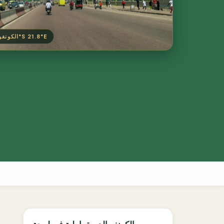
الكونغو الديمقراطية · 4.0°S 21.8°E