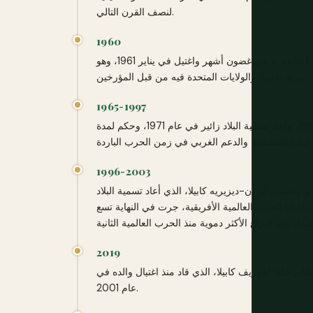
لنصف القرن التالي.
1960
أُعلن في 30 يونيو، مع باتريس لومومبا كأول رئيس وزراء للبلاد؛ تمت الإطاحة به في غضون أشهر واغتيل في يناير 1961، وهو
1965-1997
استولى جوزيف-ديزيريه موبوتو على السلطة في انقلاب عام 1965، وأعاد تسمية البلاد زائير في عام 1971، وحكم لمدة
1996-2003
-97) إلى الإطاحة بموبوتو وتنصيب لوران-ديزيريه كابيلا، الذي أعاد تسمية البلاد
طية. حرب الكونغو الثانية (1998-2003)، التي تسمى أحيانًا الحرب العالمية الأفريقية، جرت في النهاية تسع
2019
ل، خلفًا لجوزيف كابيلا، الذي قاد منذ اغتيال والده في
عام 2001.