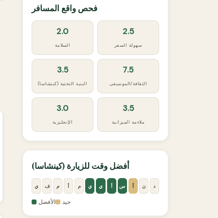
فحص واقع المسافر
2.0
2.5
سهولة السفر
السلامة
3.5
7.5
الثقافة/الموسيقى
البنية التحتية (كينشاسا)
3.0
3.5
ملاءمة الميزانية
الإنجليزية
أفضل وقت للزيارة (كينشاسا)
د
ن
أ
س
أ
ي
ي
م
أ
م
ف
ي
جيد
الأفضل