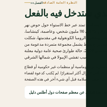
النظرة العامة الصادقة
الفصل 01
لذي ستدخل فيه بالفعل
حيث المساحة، تمتد عبر خط الاستواء حول حوض نهر
الكونغو وثاني أكبر غابة مطيرة على وجه الأرض بعد الأمازون. تضم حوالي 112 إلى 116 مليون شخص، وعاصمة، كينشاسا،
ي وثقافي، الرومبا الكونغولية في مقدمتها، شكلت
ا، على نزاع نشط يشمل مجموعة متمردة مدعومة من
رواندا استولت على عاصمتي مقاطعتين منذ أوائل عام 2025، ومنذ مايو 2026، حالة طوارئ صحية عامة دولية معلنة
بسبب تفشي الإيبولا في شمالها الشرقي.
 تجارية أو دبلوماسية أو منظمات غير حكومية أو قطاع
بلاد التي لا تزال أكثر استقرارًا. لم يُكتب كدعوة لقضاء
ختلف هذا الدليل عن معظم صفحات دول أطلس دليل