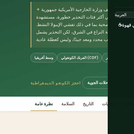
ذا الدليل، تصنف وزارة الخارجية الأمريكية جمهورية
نغو الديمقراطية بالمستوى 4، عدم السفر، وهي أكثر فئات التحذير خطورة، مستشهدة
 والمخاطر الصحية بما في ذلك تفشي الإيبولا النشط.
 قهوة
☕
جهيزًا من منطقة النزاع في الشرق، لكن التحذير يشمل
 عدم السفر
الفرنك الكونغولي (CDF)
وسط أفريقيا
لفنادق
الرحلات الجوية
احجز الكونغو الديمقراطية
ثقافة
الوجهات
التاريخ
السلامة
نظرة عامة