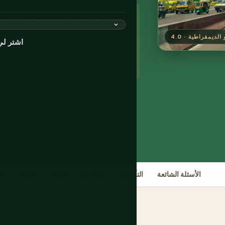
إجابة سريعة:
اعتبارًا من آخر تحديث له
الكو
بالجريمة والإرهاب والاختطاف والاضطرابات
اشتر لي
كينشاسا، العاصمة، أكثر هدوءًا وأفضل ت
البلاد بأكملها. يجب على أي شخص يذهب أن يذهب لسبب محدد ومعد جيدًا، وليس كعطلة عادية.
تأشيرة إلكترونية إلزامية
المستوى 4:
بطاقة eSIM
الجولات والأنشطة
ا
الأسئلة الشائعة
التأشيرة
الميزانية
خطط
الطعام
ال