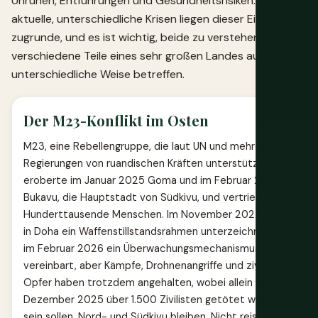
Unruhen, Entführungen und Gesundheitsrisiken. Zwei
aktuelle, unterschiedliche Krisen liegen dieser Einstufung
zugrunde, und es ist wichtig, beide zu verstehen, weil sie
verschiedene Teile eines sehr großen Landes auf sehr
unterschiedliche Weise betreffen.
Der M23-Konflikt im Osten
M23, eine Rebellengruppe, die laut UN und mehreren
Regierungen von ruandischen Kräften unterstützt wird,
eroberte im Januar 2025 Goma und im Februar 2025
Bukavu, die Hauptstadt von Südkivu, und vertrieb
Hunderttausende Menschen. Im November 2025 wurde
in Doha ein Waffenstillstandsrahmen unterzeichnet und
im Februar 2026 ein Überwachungsmechanismus
vereinbart, aber Kämpfe, Drohnenangriffe und zivile
Opfer haben trotzdem angehalten, wobei allein seit
Dezember 2025 über 1.500 Zivilisten getötet worden
sein sollen. Nord- und Südkivu bleiben ‚Nicht reisen‘-