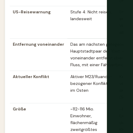
(BRAZ
US-Reisewarnung
Stufe 4: Nicht reisen,
Stufe 2
landesweit
erhöh
Vorsich
allgem
Entfernung voneinander
Das am nächsten gelegene
Hauptstadtpaar der Welt: etwa
voneinander entfernt über de
Fluss, mit einer Fährverbindung
Aktueller Konflikt
Aktiver M23/Ruanda-
Kein
bezogener Konflikt
vergle
im Osten
aktiver
(Stand
Größe
~112-116 Mio.
~6 Mio
Einwohner,
Einwoh
flächenmäßig
deutli
zweitgrößtes
kleiner