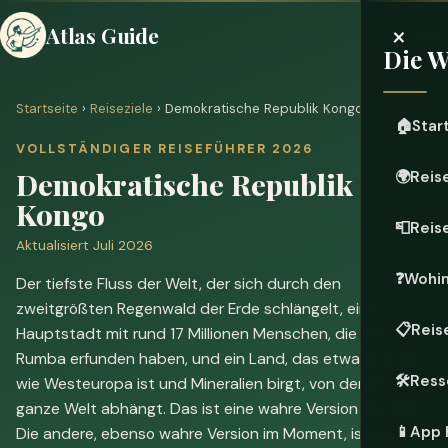
×
Atlas Guide
Die W
Startseite
›
Reiseziele
› Demokratische Republik Kongo
🏠
Star
VOLLSTÄNDIGER REISEFÜHRER 2026
Demokratische Republik
🌍
Reis
Kongo
📮
Reis
Aktualisiert Juli 2026
❓
Wohin
Der tiefste Fluss der Welt, der sich durch den
zweitgrößten Regenwald der Erde schlängelt, eine
📋
Reis
Hauptstadt mit rund 17 Millionen Menschen, die die
Rumba erfunden haben, und ein Land, das etwa so groß
🛠️
Ress
wie Westeuropa ist und Mineralien birgt, von denen die
ganze Welt abhängt. Das ist eine wahre Version der DRK.
📱
App 
Die andere, ebenso wahre Version im Moment, ist ein