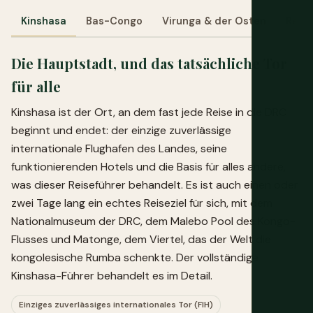
Kinshasa
Bas-Congo
Virunga & der Osten
Rest
Die Hauptstadt, und das tatsächliche Tor
für alle
Kinshasa ist der Ort, an dem fast jede Reise in die DRC
beginnt und endet: der einzige zuverlässige
internationale Flughafen des Landes, seine
funktionierenden Hotels und die Basis für alles andere,
was dieser Reiseführer behandelt. Es ist auch einen oder
zwei Tage lang ein echtes Reiseziel für sich, mit dem
Nationalmuseum der DRC, dem Malebo Pool des Kongo-
Flusses und Matonge, dem Viertel, das der Welt die
kongolesische Rumba schenkte. Der vollständige
Kinshasa-Führer behandelt es im Detail.
Einziges zuverlässiges internationales Tor (FIH)