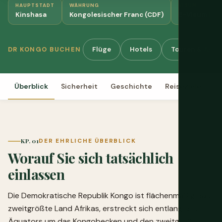
HAUPTSTADT
WÄHRUNG
VISUM
Kinshasa
Kongolesischer Franc (CDF)
E-Visum Pfli
Flüge
Hotels
Touren & Aktiv
DR KONGO BUCHEN
Überblick
Sicherheit
Geschichte
Reiseziele
Ku
KP. 01
DER EHRLICHE ÜBERBLICK
Worauf Sie sich tatsächlich
einlassen
Die Demokratische Republik Kongo ist flächenmäßig das
zweitgrößte Land Afrikas, erstreckt sich entlang des
Äquators um das Kongobecken und den zweitgrößten