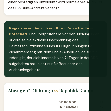
einer bestätigten Unterkunft wird normalerweise als Teil
des E-Visum-Antrags verlangt.
Registrieren Sie sich vor Ihrer Reise bei Ihrer
Botschaft,
und überprüfen Sie vor der Buchung Ihrer
Rückreise die aktuelle Einschränkung des
Heimatschutzministeriums für Flugbuchungen im
Zusammenhang mit dem Ebola-Ausbruch, da sie für
jeden gilt, der sich innerhalb von 21 Tagen in der DRC
aufgehalten hat, nicht nur für Besucher des
Ausbruchsgebiets.
Abwägen? DR Kongo
vs
Republik Kongo
DR KONGO
REPUB
(KINSHASA)
KONG