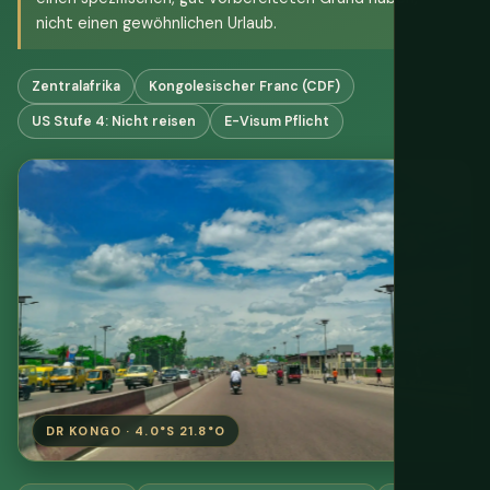
nicht einen gewöhnlichen Urlaub.
Zentralafrika
Kongolesischer Franc (CDF)
US Stufe 4: Nicht reisen
E-Visum Pflicht
DR KONGO · 4.0°S 21.8°O