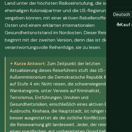
Land unter der höchsten Risikoeinstufung, die seine
ehemaligen Kolonialpartner und die US-Regierung
vergeben können, mit einer aktiven Rebellenoffensive im
☕
Kauf 
Osten und einem erklärten internationalen
Gesundheitsnotstand im Nordosten. Dieser Reiseführer
beginnt mit der zweiten Version, denn das ist die
verantwortungsvolle Reihenfolge, sie zu lesen.
Kurze Antwort:
Zum Zeitpunkt der letzten
Aktualisierung dieses Reiseführers stuft das US-
Außenministerium die Demokratische Republik Kongo
auf Stufe 4 ein: Nicht reisen, die schwerwiegendste
Warnkategorie, unter Verweis auf Kriminalität,
Terrorismus, Entführungen, Unruhen und
Gesundheitsrisiken, einschließlich eines aktiven Ebola-
Ausbruchs. Kinshasa, die Hauptstadt, ist ruhiger und
besser ausgestattet als die östliche Konfliktzone, aber
die Reisewarnung gilt landesweit. Jeder, der reist, sollte
einen spezifischen, gut vorbereiteten Grund haben,