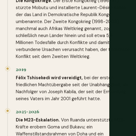
Die Kongokriege.
Der Erste Kongokrieg (1996-97)
stürzte Mobutu und installierte Laurent-Désiré Kabila,
der das Land in Demokratische Republik Kongo
umbenannte. Der Zweite Kongokrieg (1998-2003),
manchmal auch Afrikas Weltkrieg genannt, zog
schließlich neun Länder hinein und soll etwa 5,4
Millionen Todesfälle durch Konflikte und damit
verbundene Ursachen verursacht haben, der tödlichste
Konflikt seit dem Zweiten Weltkrieg.
2019
Félix Tshisekedi wird vereidigt,
bei der ersten
friedlichen Machtübergabe seit der Unabhängigkeit, als
Nachfolger von Joseph Kabila, der seit der Ermordung
seines Vaters im Jahr 2001 geführt hatte.
2025-2026
Die M23-Eskalation.
Von Ruanda unterstützte M23-
Kräfte erobern Goma und Bukavu; ein
Waffenstillstandsrahmen von Doha und ein