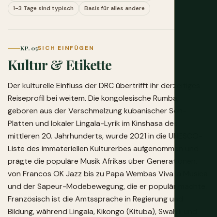
1-3 Tage sind typisch
Basis für alles andere
KP. 05
SICH EINFÜGEN
Kultur & Etikette
Der kulturelle Einfluss der DRC übertrifft ihr derzeitiges
Reiseprofil bei weitem. Die kongolesische Rumba,
geboren aus der Verschmelzung kubanischer Son-
Platten und lokaler Lingala-Lyrik im Kinshasa des
mittleren 20. Jahrhunderts, wurde 2021 in die UNESCO-
Liste des immateriellen Kulturerbes aufgenommen und
prägte die populäre Musik Afrikas über Generationen,
von Francos OK Jazz bis zu Papa Wembas Viva la Musica
und der Sapeur-Modebewegung, die er populär machte.
Französisch ist die Amtssprache in Regierung und
Bildung, während Lingala, Kikongo (Kituba), Swahili und