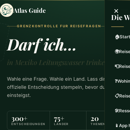
×
Atlas Guide
Die W
GRENZKONTROLLE FUR REISEFRAGEN
Reisere
Darf ich…
🏠
Star
🌍
Reise
nach
in Mexiko Leitungswasser trinken?
📮
Reis
Land,
Wahle eine Frage. Wahle ein Land. Lass dir die
❓
Wohin
beantwo
offizielle Entscheidung stempeln, bevor du
einsteigst.
📋
Reis
🛠️
Ress
300+
75+
20
ENTSCHEIDUNGEN
LANDER
THEMEN
📱
App 