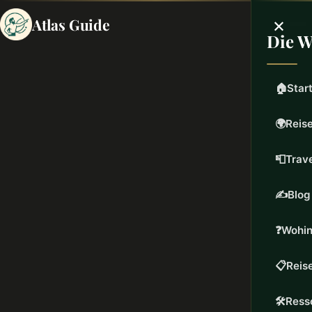
×
Atlas Guide
Die W
🏠
Star
🌍
Reise
📮
Trave
✍️
Blog
❓
Wohin
📋
Reis
🛠️
Ress