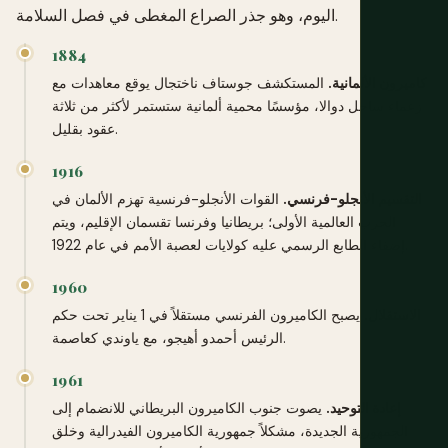
اليوم، وهو جذر الصراع المغطى في فصل السلامة.
1884
كاميرون الألمانية.
المستكشف جوستاف ناختجال يوقع معاهدات مع
زعماء ساحل دوالا، مؤسسًا محمية ألمانية ستستمر لأكثر من ثلاثة
عقود بقليل.
1916
التقسيم الأنجلو-فرنسي.
القوات الأنجلو-فرنسية تهزم الألمان في
الحرب العالمية الأولى؛ بريطانيا وفرنسا تقسمان الإقليم، ويتم
إضفاء الطابع الرسمي عليه كولايات لعصبة الأمم في عام 1922.
1960
الاستقلال.
يصبح الكاميرون الفرنسي مستقلاً في 1 يناير تحت حكم
الرئيس أحمدو أهيجو، مع ياوندي كعاصمة.
1961
إعادة التوحيد.
يصوت جنوب الكاميرون البريطاني للانضمام إلى
الجمهورية الجديدة، مشكلاً جمهورية الكاميرون الفيدرالية وخلق