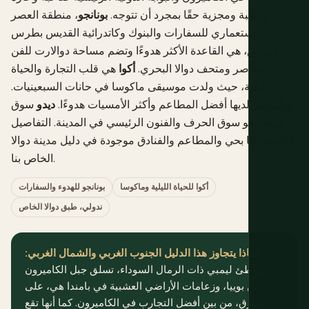
ورطبة ومجزية حقًا بمجرد أن تتوجه.
بونانجو
، منطقة العصر
الاستعماري للسفارات والبنوك وكاتدرائية القديس بطرس
وبولس، هي القاعدة الأكثر هدوءًا وتضم مساحة دوالارت للفن
المعاصر ومتحف دوالا البحري.
أكوا
هي قلب التجارة والحياة
الليلية، حيث ولدت موسيقى ماكوسا في حانات السبعينيات.
بونابريسو
لديها أفضل المطاعم وأكثر الأمسيات هدوءًا.
ديدو
سوق
الزهور هو سوق الحرف والفنون الرئيسي في المدينة. التفاصيل
الكاملة حيًا بحي والمطاعم والفنادق موجودة في
دليل مدينة دوالا
.
الخاص بنا
أكوا للحياة الليلية وماكوسا
بونانجو للهدوء والسفارات
ندولي، طبق دوالا الخاص
لماذا يتجاوز هذا الدليل الجنوب الغربي والشمال الغربي:
شواطئ ليمبي ذات الرمال السوداء، تسلق جبل الكاميرون
من بوييا، وزعامات الأراضي العشبية في بامندا هي، على
الورق، من بين أفضل التجارب في الكاميرون. كما أنها تقع