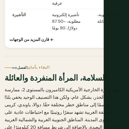
عرقية
 إلكترونية مطلوبة،
تأشيرة إلكترونية
التأشيرة
عملية مماثلة
مطلوبة، ~87.50
دولارًا، 90 يومًا
قارن المزيد من الوجهات ←
البقاء بأمان
الفصل 09
السلامة، المرأة المنفردة والعائلة
تصنف وزارة الخارجية الأمريكية الكاميرون بالمستوى 2، ممارسة
زيادة الحذر، بشكل عام، ولكن هذا التصنيف الوحيد يخفي بلدًا
منقسمًا إلى مناطق خطر مختلفة حقًا. دوالا، ياوندي، كريبى
والمنطقة الغربية تشهد سفرًا روتينيًا مع احتياطات عادية على
مستوى المدينة. المناطق الجنوبية الغربية والشمالية الغربية
والشمالية البعيدة، بالإضافة إلى شريط مسافة 20 كيلومترًا على