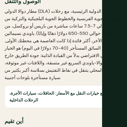
الوصول والتنقل
مطار دوالا الدولي (DLA) هو البوابة الدولية الرئيسية، مع رحلات
الخطوط الجوية الفرنسية والخطوط الجوية البلجيكية والتركية من
أوروبا (حوالي 7-7.5 ساعات مباشرة من باريس أو بروكسل، من
حوالي 550-650 دولارًا ذهابًا وإيابًا). ياوندي نسيمالين (NSI) هو
الخيار الآخر، أكثر فائدة إذا كانت العاصمة هي محطتك الأولى.
داخل البلاد، السائق المستأجر (40-70 دولارًا في اليوم) هو الخيار
العملي الافتراضي بدلاً من القيادة الذاتية: جودة الطريق خارج
طريق دوالا-ياوندي السريع غير متسقة، واللافتات غير موثوقة،
والسائق المحلي يتنقل في نقاط التفتيش بسلاسة أكبر بكثير من
سيارة مستأجرة بلوحات أجنبية.
جميع خيارات النقل مع الأسعار: الحافلات، سيارات الأجرة،
الرحلات الداخلية
أين تقيم