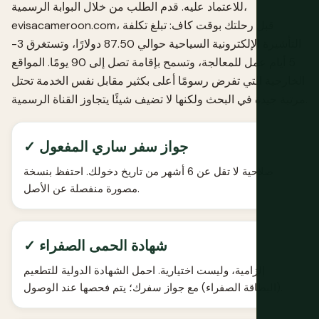
للاعتماد عليه. قدم الطلب من خلال البوابة الرسمية،
evisacameroon.com، قبل رحلتك بوقت كاف: تبلغ تكلفة
التأشيرة الإلكترونية السياحية حوالي 87.50 دولارًا، وتستغرق 3-
5 أيام عمل للمعالجة، وتسمح بإقامة تصل إلى 90 يومًا. المواقع
الخارجية التي تفرض رسومًا أعلى بكثير مقابل نفس الخدمة تحتل
مرتبة جيدة في البحث ولكنها لا تضيف شيئًا يتجاوز القناة الرسمية.
✓ جواز سفر ساري المفعول
صلاحية لا تقل عن 6 أشهر من تاريخ دخولك. احتفظ بنسخة
مصورة منفصلة عن الأصل.
✓ شهادة الحمى الصفراء
إلزامية، وليست اختيارية. احمل الشهادة الدولية للتطعيم
(البطاقة الصفراء) مع جواز سفرك؛ يتم فحصها عند الوصول.