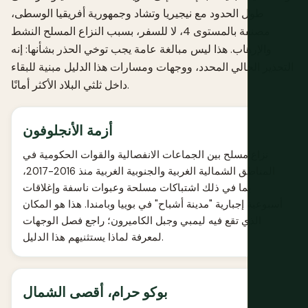
طول الحدود مع نيجيريا وتشاد وجمهورية أفريقيا الوسطى،
مصنفة بالمستوى 4، لا للسفر، بسبب النزاع المسلح النشط
والإرهاب. هذا ليس مبالغة عامة يجب توخي الحذر بشأنها: إنه
التحذير الحالي المحدد، ووجهات ومسارات هذا الدليل مبنية للبقاء
داخل ثلثي البلاد الأكثر أمانًا.
أزمة الأنجلوفون
نزاع مسلح بين الجماعات الانفصالية والقوات الحكومية في
المناطق الشمالية الغربية والجنوبية الغربية منذ 2016-2017،
بما في ذلك اشتباكات مسلحة وعبوات ناسفة وإغلاقات
أسبوعية إجبارية "مدينة أشباح" في بوييا وبامندا. هذا هو المكان
الذي تقع فيه ليمبي وجبل الكاميرون؛ راجع فصل الوجهات
لمعرفة لماذا يستثنيهم هذا الدليل.
بوكو حرام، أقصى الشمال