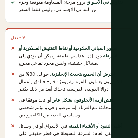
تفاوض في الأسواق
بروح مرحة؛ المساومة متوقعة وجزء
من التفاعل الاجتماعي، وليس فقط السعر.
لا تفعل
تصوير المباني الحكومية أو نقاط التفتيش العسكرية أو
الشرطة
دون إذن. هذا يتم تطبيقه ويمكن أن يؤدي إلى
مشاكل حقيقية، وليس مجرد تفاعل محرج.
افترض أن الجميع يتحدث الإنجليزية.
حوالي 80% من
الكاميرون يعملون بالفرنسية يوميًا؛ خارج فنادق وأعمال
دوالا الدولية، الفرنسية تأخذك أبعد من ذلك بكثير.
ناقش أزمة الأنجلوفون بشكل عابر
أو اتخذ موقفًا في
محادثة مع الغرباء. إنه موضوع حي ومؤلم شخصي
وسياسي للعديد من الكاميرونيين.
أظهر النقود أو الأشياء الثمينة
في الأسواق أو في وسائل
النقل العام؛ السرقة البسيطة هي خطر حقيقي على