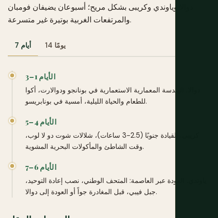
دوالا وياوندي وكريبى بشكل مريح؛ أسبوعان يضيفان فومبان
والمرتفعات الغربية بوتيرة غير متسرعة.
14 يومًا
7 أيام
الأيام 1–3
دوالا.
الهندسة المعمارية الاستعمارية في بونانجو ودوالارت، أكوا
للطعام والحياة الليلية، أمسية في بونابريسو.
الأيام 4–5
كريبى.
القيادة جنوبًا (2.5-3 ساعات)، شلالات شوت دو لا لوب،
وقت الشاطئ والمأكولات البحرية المشوية.
الأيام 6–7
ياوندي.
العودة عبر العاصمة: المتحف الوطني، نصب إعادة التوحيد،
جبل فيبي، قبل المغادرة جواً أو العودة إلى دوالا.