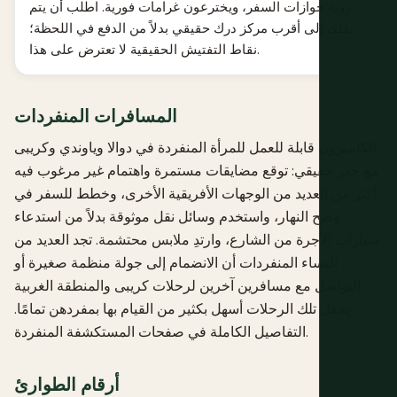
رؤية جوازات السفر، ويخترعون غرامات فورية. اطلب أن يتم
نقلك إلى أقرب مركز درك حقيقي بدلاً من الدفع في اللحظة؛
نقاط التفتيش الحقيقية لا تعترض على هذا.
المسافرات المنفردات
الكاميرون قابلة للعمل للمرأة المنفردة في دوالا وياوندي وكريبى
مع حذر حقيقي: توقع مضايقات مستمرة واهتمام غير مرغوب فيه
أكثر من العديد من الوجهات الأفريقية الأخرى، وخطط للسفر في
وضح النهار، واستخدم وسائل نقل موثوقة بدلاً من استدعاء
سيارات الأجرة من الشارع، وارتدِ ملابس محتشمة. تجد العديد من
النساء المنفردات أن الانضمام إلى جولة منظمة صغيرة أو
التواصل مع مسافرين آخرين لرحلات كريبى والمنطقة الغربية
يجعل تلك الرحلات أسهل بكثير من القيام بها بمفردهن تمامًا.
.
التفاصيل الكاملة في صفحات
المستكشفة المنفردة
أرقام الطوارئ