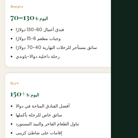
متوسط
70–130
$/اليوم
فندق أعمال 60-130 دولارًا
وجبات مطعم 6-15 دولارًا
سائق مستأجر للرحلات النهارية 40-70 دولارًا
رحلة داخلية دوالا-ياوندي
مريح
150+
$/اليوم
أفضل الفنادق المتاحة في دوالا
سائق خاص للرحلة بأكملها
تناول الطعام الفاخر والنبيذ المستورد
إقامات على شاطئ كريبى