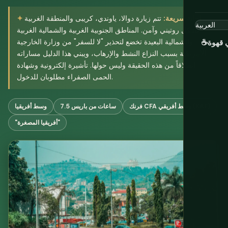
إجابة سريعة:
تتم زيارة دوالا، ياوندي، كريبى والمنطقة الغربية
بشكل روتيني وآمن. المناطق الجنوبية الغربية والشمالية الغربية
والشمالية البعيدة تخضع لتحذير "لا للسفر" من وزارة الخارجية
 قهوة
☕
الأمريكية بسبب النزاع النشط والإرهاب، ويبني هذا الدليل مساراته
انطلاقاً من هذه الحقيقة وليس حولها. تأشيرة إلكترونية وشهادة
الحمى الصفراء مطلوبان للدخول.
فرنك CFA وسط أفريقي (XAF)
7.5 ساعات من باريس
وسط أفريقيا
"أفريقيا المصغرة"