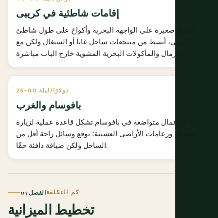
إقامات شاطئية في كريبى
فنادق صغيرة على الواجهة البحرية وأكواخ على طول شاطئ
كريبى، أبسط من منتجعات ساحل غانا أو السنغال ولكن مع
الرمال والمأكولات البحرية المشوية خارج الباب مباشرة.
25-50 دولارًا/ليلة
بافوسام والغرب
فنادق أعمال متواضعة في بافوسام تشكل قاعدة عملية لزيارة
فومبان وزعامات الأراضي العشبية؛ توقع وسائل راحة أقل من
الساحل ولكن ضيافة دافئة حقًا.
كم التكلفة
الفصل 07
تخطيط الميزانية