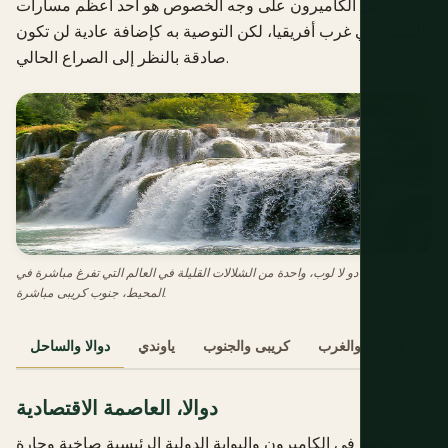
جبل الكاميرون على وجه الخصوص هو أحد أعظم مسارات
المشي في غرب أفريقيا، لكن التوصية به كإضافة عادية لن تكون
صادقة بالنظر إلى الصراع الحالي.
شلالات شوت دو لا لوب، واحدة من الشلالات القليلة في العالم التي تفرغ مباشرة في
المحيط، جنوب كريبى مباشرة.
فومبان والغرب
كريبى والجنوب
ياوندي
دوالا والساحل
دوالا، العاصمة الاقتصادية
أكبر مدينة في الكاميرون والبوابة الدولية الرئيسية صاخبة وحارة