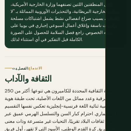
داخل المنطقتين اللتين تصنفهما وزارة الخارجية الأمريكية،
وزارة الخارجية البريطانية، والتحذيرات الأوروبية المماثلة بـ "لا
للسفر"، بسبب صراع انفصالي نشط يشمل اشتباكات مسلحة
وعبوات ناسفة وإغلاق أعمال أسبوعي إجباري في بوييا على
وجه الخصوص. راجع فصل السلامة للحصول على الصورة
الكاملة قبل التفكير في أي استثناء لذلك.
الاندماج
الفصل 04
الثقافة والآداب
الحقيقة الثقافية المحددة للكاميرون هي تنوعها: أكثر من 250
مجموعة عرقية وعدد مماثل من اللغات الأصلية، تحت طبقة هوية
رسمية ثنائية اللغة فرنسية-إنجليزية تعكس نفسها التقسيم
الاستعماري. احترام كبار السن والتسلسل الهرمي عميق عبر
جميع ثقافات البلاد تقريبًا، التحيات غير متسرعة وذات معنى
حقيقي، وفريق كرة القدم الوطني، الأسود التي لا تقهر، أول فريق