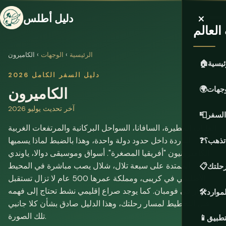
×
دليل أطلس
لعالم
الرئيسية
›
الوجهات
› الكاميرون
ئيسية
🏠
دليل السفر الكامل 2026
الكاميرون
وجهات
🌍
آخر تحديث يوليو 2026
السفر
📮
الغابات المطيرة، السافانا، السواحل البركانية والمرتفعات الغربية
الباردة داخل حدود دولة واحدة، وهذا بالضبط لماذا يسميها
 تذهب؟
❓
الكاميرونيون "أفريقيا المصغرة". أسواق وموسيقى دوالا، ياوندي
الممتدة على سبعة تلال، شلال يصب مباشرة في المحيط
حلتك
📋
الأطلسي في كريبى، ومملكة عمرها 500 عام لا تزال تستقبل
الزوار في فومبان. كما يوجد صراع إقليمي نشط تحتاج إلى فهمه
لموارد
🛠️
قبل التخطيط لمسار رحلتك، وهذا الدليل صادق بشأن كلا جانبي
تلك الصورة.
تطبيق
📱