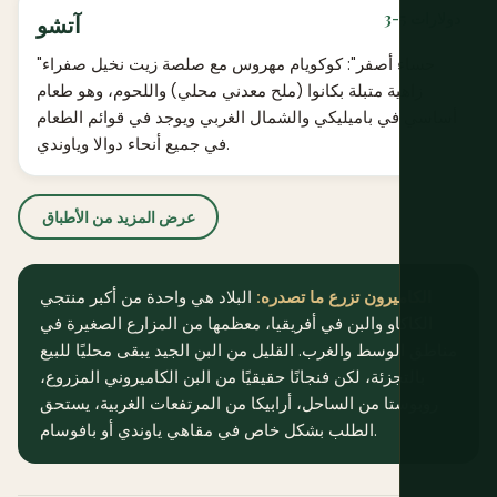
3-5 دولارات
آتشو
"حساء أصفر": كوكويام مهروس مع صلصة زيت نخيل صفراء
زاهية متبلة بكانوا (ملح معدني محلي) واللحوم، وهو طعام
أساسي في باميليكي والشمال الغربي ويوجد في قوائم الطعام
في جميع أنحاء دوالا وياوندي.
عرض المزيد من الأطباق
الكاميرون تزرع ما تصدره:
البلاد هي واحدة من أكبر منتجي
الكاكاو والبن في أفريقيا، معظمها من المزارع الصغيرة في
مناطق الوسط والغرب. القليل من البن الجيد يبقى محليًا للبيع
بالتجزئة، لكن فنجانًا حقيقيًا من البن الكاميروني المزروع،
روبوستا من الساحل، أرابيكا من المرتفعات الغربية، يستحق
الطلب بشكل خاص في مقاهي ياوندي أو بافوسام.