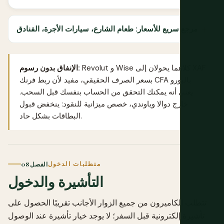
مرجع سريع للأسعار: طعام الشارع، سيارات الأجرة، الفنادق
كلاهما يحولان إلى XAF
Wise
و
Revolut
الإنفاق بدون رسوم:
بسعر الصرف الحقيقي، مفيد لأن ربط فرنك CFA باليورو
يعني أنه يمكنك التحقق من الحساب بنفسك قبل السحب.
خارج دوالا وياوندي، خصص ميزانية للنقود: ينخفض قبول
البطاقات بشكل حاد.
متطلبات الدخول
الفصل 08
التأشيرة والدخول
تتطلب الكاميرون من جميع الزوار الأجانب تقريبًا الحصول على
تأشيرة إلكترونية قبل السفر؛ لا يوجد خيار تأشيرة عند الوصول