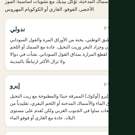
والأسماك المدخنة، تؤكل بيديك مع نشويات أساسية: الموز
الأخضر، الفوفو، الغاري أو الكوكويام المهروس.
3-6 دولارات
ندولي
الطبق الوطني، يخنة من الأوراق المرة والفول السوداني
المطحون وجراد البحر وزيت النخيل، عادة مع السمك أو اللحم
البقري، لقطع المرارة بمذاق الفول السوداني. نشأت في دوالا
ولا تزال الأكثر ارتباطًا بالمدينة.
3-6 دولارات
إيرو
أوراق إيرو (أوكوك) الممزقة جيدًا والمطبوخة مع زيت النخيل
وأوراق الماء والأسماك المدخنة أو اللحم البقري، تقليدياً من
مجتمعات ساوا في الجنوب الغربي ولكن تُقدم على مستوى
البلاد، عادة مع الغاري أو فوفو الماء.