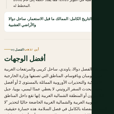
المخطط له.
اقرأ التاريخ الكامل: الممالك ما قبل الاستعمار، ساحل دوالا
والأراضي العشبية
أين تذهب
الفصل 03
أفضل الوجهات
يغطي هذا الفصل دوالا، ياوندي، ساحل كريبى والمرتفعات الغربية
حول فومبان وبافوسام، المناطق التي تصنفها وزارة الخارجية
الأمريكية والتحذيرات الأوروبية المماثلة بالمستوى 2 أو أفضل
وحيث يحدث السفر الروتيني. لا يغطي عمدًا ليمبي، بوييا، جبل
الكاميرون أو المنطقة الشمالية الغربية: إنها تقع داخل المناطق
الجنوبية الغربية والشمالية الغربية الخاضعة حاليًا لتحذير "لا
للسفر"، مفصلة بالكامل في فصل السلامة. هذه خسارة حقيقية،