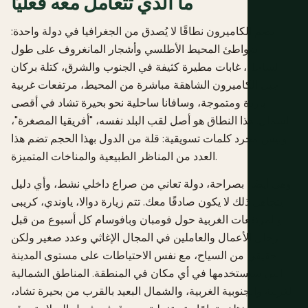
ما الذي تتعامل معه فعليًا
تضم الكاميرون نطاقًا لا يُصدق من الجغرافيا في دولة واحدة:
شواطئ المحيط الأطلسي وأشجار المانغروف على طول
الساحل، غابات مطيرة كثيفة في الجنوب والشرق، كتلة بركان
جبل الكاميرون الشاهقة مباشرة من المحيط، مرتفعات غربية
باردة ومتموجة، وسافانا ساحلية نحو بحيرة تشاد في أقصى
الشمال. هذا النطاق هو أصل لقب البلد نفسه، "أفريقيا المصغرة"،
وليس مجرد كلمات تسويقية: قلة من الدول بهذا الحجم تضم هذا
العدد من المناظر الطبيعية والمناخات المتميزة.
وهي أيضًا، بصراحة، دولة تعاني من صراع داخلي نشط، وأي دليل
يتجاهل ذلك لا يكون صادقًا معك. تتم زيارة دوالا، ياوندي، كريبى
والمرتفعات الغربية حول فومبان وبافوسام كل أسبوع من قبل
رجال الأعمال والعاملين في المجال الإغاثي وعدد صغير ولكن
حقيقي من السياح، مع نفس الاحتياطات على مستوى المدينة
التي ستستخدمها في أي مكان في المنطقة. المناطق الشمالية
الغربية والجنوبية الغربية، والشمال البعيد بالقرب من بحيرة تشاد،