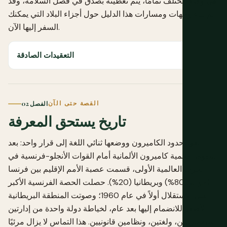
هي وضع مختلف تمامًا، يتم تغطيته بصدق في فصل السلامة، وقد
تم بناء وجهات ومسارات هذا الدليل حول أجزاء البلاد التي يمكنك
السفر إليها الآن.
التعقيدات الصادقة
القصة حتى الآن
الفصل 02
تاريخ يستحق المعرفة
تعود حدود الكاميرون ووضعها ثنائي اللغة إلى قرار واحد: بعد
سقوط محمية كاميرون الألمانية أمام القوات الأنجلو-فرنسية في
الحرب العالمية الأولى، قسمت عصبة الأمم الإقليم بين فرنسا
(حوالي 80%) وبريطانيا (20%). حصلت الحصة الفرنسية الأكبر
على الاستقلال أولاً في عام 1960؛ وصوتت المنطقة البريطانية
الأصغر للانضمام إليها بعد عام، لخياطة دولة واحدة من إدارتين
استعماريتين، ولغتين، ونظامين قانونيين. هذا التماس لا يزال مرئيًا