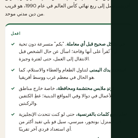
أفريقي يصل إلى ربع نهائي كأس العالم في عام 1990، هو قريب
من دين مدني موحد.
افعل
حي بشكل صحيح قبل أي معاملة.
"بكم" متسرعة دون تحية
أولاً تُقرأ على أنها وقاحة؛ اسأل عن حال الشخص قبل
الانتقال إلى العمل، حتى لفترة وجيزة.
استخدم يدك اليمنى
لتناول الطعام والعطاء والاستلام، كما
هو الحال في معظم غرب ووسط أفريقيا.
ارتدِ ملابس محتشمة ومحافظة،
خاصة خارج مناطق
الأعمال في دوالا وفي المواقع الدينية؛ غطِ الكتفين
والركبتين.
تعلم بضع كلمات بالفرنسية،
حتى لو كنت تتحدث الإنجليزية
في المنزل: بونجور، ميرسي، سيل فو بلي تفيد أكثر من
أي استعداد فردي آخر تقريبًا.