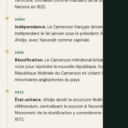
territoire, formalisé comme mandats de la Société des
Nations en 1922.
1960
Indépendance.
Le Cameroun français devient
indépendant le 1er janvier sous le président Ahmadou
Ahidjo, avec Yaoundé comme capitale.
1961
Réunification.
Le Cameroun méridional britannique
vote pour rejoindre la nouvelle république, formant la
République fédérale du Cameroun et créant les régions
minoritaires anglophones du pays.
1972
État unitaire.
Ahidjo abolit la structure fédérale par
référendum, centralisant le pouvoir à Yaoundé ; le
Monument de la réunification y commémore l'union de
1972.