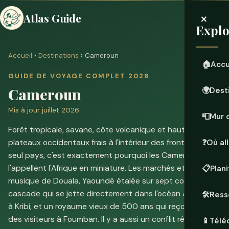
×
Atlas Guide
Explo
Accueil
›
Destinations
› Cameroun
🏠
Accu
GUIDE DE VOYAGE COMPLET 2026
Cameroun
🌍
Dest
Mis à jour juillet 2026
📮
Mur 
Forêt tropicale, savane, côte volcanique et hauts
plateaux occidentaux frais à l'intérieur des frontières d'un
❓
Où all
seul pays, c'est exactement pourquoi les Camerounais
l'appellent l'Afrique en miniature. Les marchés et la
📋
Plan
musique de Douala, Yaoundé étalée sur sept collines, une
cascade qui se jette directement dans l'océan Atlantique
🛠️
Ress
à Kribi, et un royaume vieux de 500 ans qui reçoit encore
des visiteurs à Foumban. Il y a aussi un conflit régional
📱
Téléc