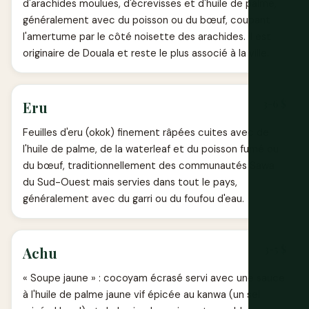
d'arachides moulues, d'écrevisses et d'huile de palme,
généralement avec du poisson ou du bœuf, coupant
l'amertume par le côté noisette des arachides. Il est
originaire de Douala et reste le plus associé à la ville.
3-6 $
Eru
Feuilles d'eru (okok) finement râpées cuites avec de
l'huile de palme, de la waterleaf et du poisson fumé ou
du bœuf, traditionnellement des communautés Sawa
du Sud-Ouest mais servies dans tout le pays,
généralement avec du garri ou du foufou d'eau.
3-5 $
Achu
« Soupe jaune » : cocoyam écrasé servi avec une sauce
à l'huile de palme jaune vif épicée au kanwa (un sel