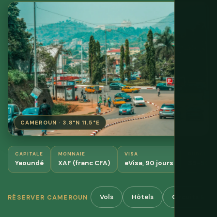
CAMEROUN · 3.8°N 11.5°E
CAPITALE
MONNAIE
VISA
BUDGET
Yaoundé
XAF (franc CFA)
eVisa, 90 jours
35-50 $
Vols
Hôtels
Circuits & Ac
RÉSERVER CAMEROUN