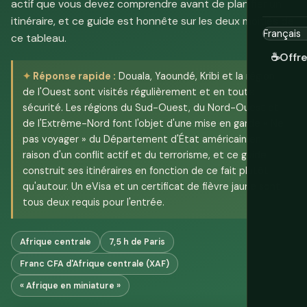
actif que vous devez comprendre avant de planifier un
itinéraire, et ce guide est honnête sur les deux moitiés de
ce tableau.
☕
Offr
Réponse rapide :
Douala, Yaoundé, Kribi et la région
de l'Ouest sont visités régulièrement et en toute
sécurité. Les régions du Sud-Ouest, du Nord-Ouest et
de l'Extrême-Nord font l'objet d'une mise en garde « Ne
pas voyager » du Département d'État américain en
raison d'un conflit actif et du terrorisme, et ce guide
construit ses itinéraires en fonction de ce fait plutôt
qu'autour. Un eVisa et un certificat de fièvre jaune sont
tous deux requis pour l'entrée.
Afrique centrale
7,5 h de Paris
Franc CFA d'Afrique centrale (XAF)
« Afrique en miniature »