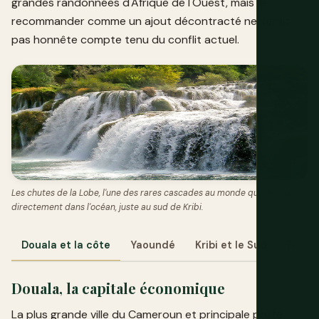
grandes randonnées d'Afrique de l'Ouest, mais le
recommander comme un ajout décontracté ne serait
pas honnête compte tenu du conflit actuel.
Les chutes de la Lobe, l'une des rares cascades au monde qui se vide
directement dans l'océan, juste au sud de Kribi.
Douala et la côte
Yaoundé
Kribi et le Sud
Foumb
Douala, la capitale économique
La plus grande ville du Cameroun et principale porte