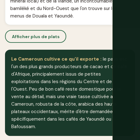
minéral local) et de la viande, un incontournable
bamiléké et du Nord-Ouest que l'on trouve sur les
menus de Douala et Yaoundé.
Afficher plus de plats
Le Cameroun cultive ce qu'il exporte :
le pays est
l'un des plus grands producteurs de cacao et de café
d'Afrique, principalement issus de petites
exploitations dans les régions du Centre et de
l'Ouest. Peu de bon café reste domestique pour la
vente au détail, mais une vraie tasse cultivée au
Cameroun, robusta de la côte, arabica des hauts
plateaux occidentaux, mérite d'être demandée
spécifiquement dans les cafés de Yaoundé ou
Bafoussam.