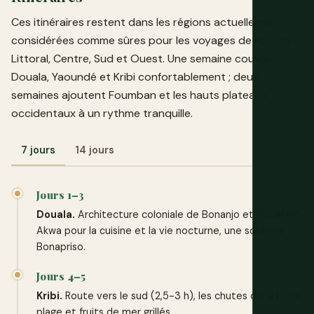
Ces itinéraires restent dans les régions actuellement
considérées comme sûres pour les voyages de routine :
Littoral, Centre, Sud et Ouest. Une semaine couvre
Douala, Yaoundé et Kribi confortablement ; deux
semaines ajoutent Foumban et les hauts plateaux
occidentaux à un rythme tranquille.
7 jours
14 jours
Jours 1–3
Douala.
Architecture coloniale de Bonanjo et Doual'art,
Akwa pour la cuisine et la vie nocturne, une soirée à
Bonapriso.
Jours 4–5
Kribi.
Route vers le sud (2,5-3 h), les chutes de la Lobe,
plage et fruits de mer grillés.