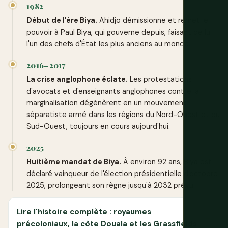
1982
Début de l'ère Biya.
Ahidjo démissionne et remet le
pouvoir à Paul Biya, qui gouverne depuis, faisant de lui
l'un des chefs d'État les plus anciens au monde.
2016–2017
La crise anglophone éclate.
Les protestations
d'avocats et d'enseignants anglophones contre la
marginalisation dégénèrent en un mouvement
séparatiste armé dans les régions du Nord-Ouest et du
Sud-Ouest, toujours en cours aujourd'hui.
2025
Huitième mandat de Biya.
À environ 92 ans, Biya est
déclaré vainqueur de l'élection présidentielle d'octobre
2025, prolongeant son règne jusqu'à 2032 prévu.
Lire l'histoire complète : royaumes
précoloniaux, la côte Douala et les Grassfields