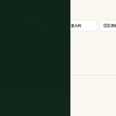
我们的国家指南以获取特定目的地建议。
🇲🇦 摩洛哥
🇮🇹 意大利
🇪🇸 
利亚
🇺🇸 美国