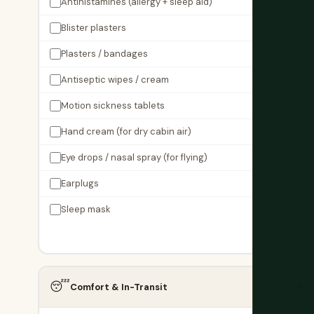
Antihistamines (allergy + sleep aid)
Blister plasters
Plasters / bandages
Antiseptic wipes / cream
Motion sickness tablets
Hand cream (for dry cabin air)
Eye drops / nasal spray (for flying)
Earplugs
Sleep mask
😴
Comfort & In-Transit
0 / 9