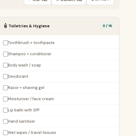
🧴
Toiletries & Hygiene
0 / 16
Toothbrush + toothpaste
Shampoo + conditioner
Body wash / soap
Deodorant
Razor + shaving gel
Moisturiser / face cream
Lip balm with SPF
Hand sanitiser
Wet wipes / travel tissues