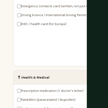
Emergency contacts card (written, not just in phone)
Driving licence / International Driving Permit
EHIC / health card (for Europe)
💊
Health & Medical
0 / 11
Prescription medication (+ doctor's letter)
Painkillers (paracetamol / ibuprofen)