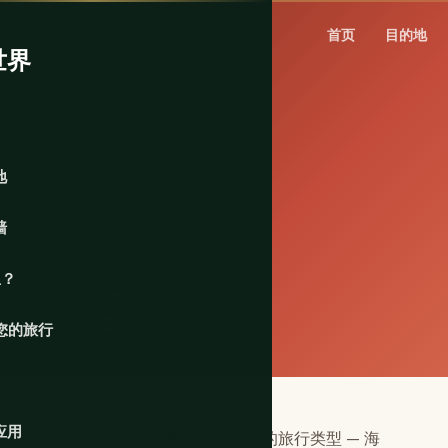
首页
目的地
世界
地
墙
里？
 — 我们将立即为您
要忘记您的适配器。
您的旅行
应用
药店之间的区别。这个生成器根据您的旅行类型 — 海