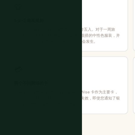
👕
1-2-3 服装规则
对于大多数旅行：每 3 天 1 套服装，四舍五入。对于一周旅
行，大约需要 3 套完整服装。选择可以混搭的中性色服装，并
打包比您认为需要多一层 — 寒流到处都会发生。
💳
两个不同网络的卡
带一张 Visa 和一张 Mastercard — 或 Wise 卡作为主要卡，
银行卡作为备用。卡在国外因安全原因失效，即使您通知了银
行。不同网络的备用卡拯救了无数旅行。