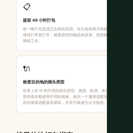
📋
提前 48 小时打包
前一晚打包是遗忘东西的原因。在出发前两天构建您的清单，
保持行李箱打开，随着您想到物品就添加。您的脑子会在夜间
继续工作。
🔌
检查目的地的插头类型
世界上有 15 种不同的插头类型。英国、欧洲、美国、澳大利
亚和南非都使用不同的插座。购买一个通用适配器值得 — 廉
价的单国适配器容易坏，并且可能成为火灾隐患。