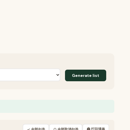
Generate list
🖨 打印清单
✓ 全部勾选
○ 全部取消勾选