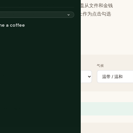
和个人打包风格定制您的检查清单。它涵盖从文件和金钱
的每个类别。完成后，打印它或在手机上作为点击勾选
me a coffee
行时长
气候
ou pack them.