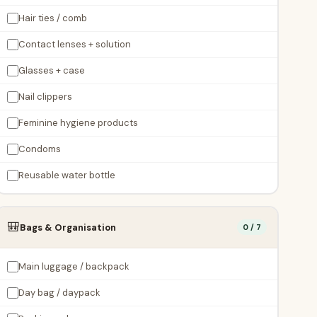
Hair ties / comb
Contact lenses + solution
Glasses + case
Nail clippers
Feminine hygiene products
Condoms
Reusable water bottle
🎒
Bags & Organisation
0 / 7
Main luggage / backpack
Day bag / daypack