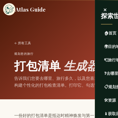
×
Atlas Guide
探索
🏠
首页
← 所有工具
🌍
目的
规划您的旅行
打包清单
生成器
📮
旅行
❓
去哪
告诉我们您要去哪里、旅行多久，以及您喜欢的旅行方式
构建个性化的打包检查清单。打印它、勾选它，再也不
📋
规划
🛠️
资源
📱
获取
一份好的打包清单是抵达时精神焕发与第一天花费在寻找