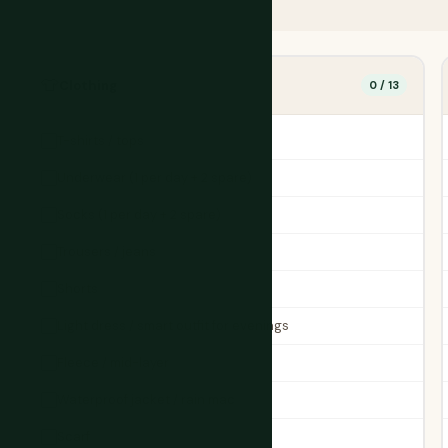
👕
Clothing
0 / 13
T-shirts / tops
Underwear (1 per day + 2 spare)
Socks (1 per day + 2 spare)
Trousers / jeans
Shorts
Light dress / smart outfit for evenings
Fleece / mid-layer
Waterproof jacket / rain mac
Scarf