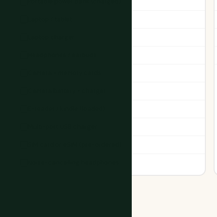
Portable power bank (charged)
Laptop / tablet
Laptop charger
Headphones / earbuds
Camera + memory cards
Camera battery + charger
E-reader / kindle (loaded)
Multi-port USB charger
SIM card or eSIM (pre-ordered)
Noise-cancelling headphones