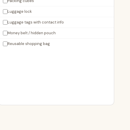
Packing cubes
Luggage lock
Luggage tags with contact info
Money belt / hidden pouch
Reusable shopping bag