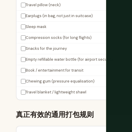
Travel pillow (neck)
Earplugs (in bag, not just in suitcase)
Sleep mask
Compression socks (for long flights)
Snacks for the journey
Empty refillable water bottle (for airport security)
Book / entertainment for transit
Chewing gum (pressure equalisation)
Travel blanket / lightweight shawl
真正有效的通用打包规则