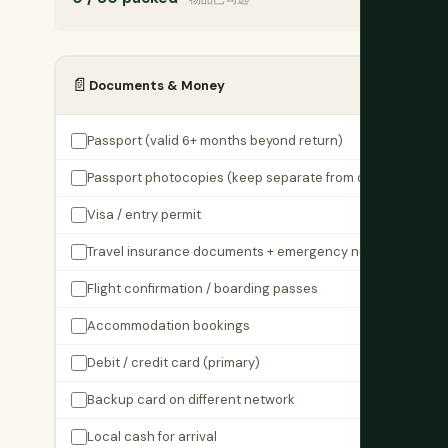
📄
Documents & Money
0 / 12
Passport (valid 6+ months beyond return)
Passport photocopies (keep separate from original)
Visa / entry permit
Travel insurance documents + emergency number
Flight confirmation / boarding passes
Accommodation bookings
Debit / credit card (primary)
Backup card on different network
Local cash for arrival