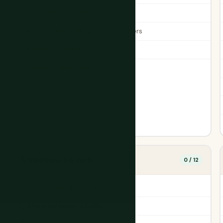
Smart shoes / loafers
Comfortable walking shoes / trainers
Flip flops / sandals
Pyjamas / sleepwear
🔌
Electronics & Tech
0 / 12
Phone + charger cable
Universal power adapter