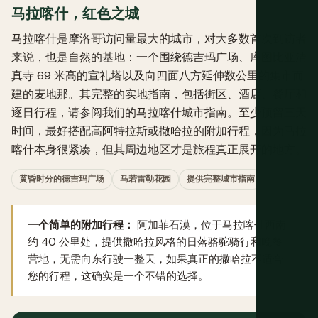
马拉喀什，红色之城
马拉喀什是摩洛哥访问量最大的城市，对大多数首次到访者
来说，也是自然的基地：一个围绕德吉玛广场、库图比亚清
真寺 69 米高的宣礼塔以及向四面八方延伸数公里的集市而
建的麦地那。其完整的实地指南，包括街区、酒店、餐厅和
逐日行程，请参阅我们的
马拉喀什城市指南
。至少预留三天
时间，最好搭配高阿特拉斯或撒哈拉的附加行程，因为马拉
喀什本身很紧凑，但其周边地区才是旅程真正展开的地方。
黄昏时分的德吉玛广场
马若雷勒花园
提供完整城市指南
一个简单的附加行程：
阿加菲石漠，位于马拉喀什西南
约 40 公里处，提供撒哈拉风格的日落骆驼骑行和晚餐
营地，无需向东行驶一整天，如果真正的撒哈拉不适合
您的行程，这确实是一个不错的选择。