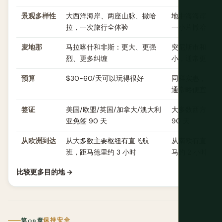
景观多样性
大西洋海岸、两座山脉、撒哈
地中海海岸和靠
拉，一次旅行全体验
一小片撒哈拉
麦地那
马拉喀什和非斯：更大、更强
突尼斯市和苏塞
烈、更多纠缠
小，通常更平静
预算
$30-60/天可以玩得很好
同样实惠，杰尔
通常略便宜
签证
美国/欧盟/英国/加拿大/澳大利
大多数西方护照
亚免签 90 天
90 天
从欧洲到达
从大多数主要枢纽有直飞航
从南欧有直飞航
班，距马德里约 3 小时
马约 2 小时
比较更多目的地 →
第 09 章
保持安全