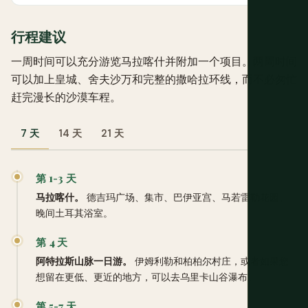
行程建议
一周时间可以充分游览马拉喀什并附加一个项目。两周时间
可以加上皇城、舍夫沙万和完整的撒哈拉环线，而不必匆忙
赶完漫长的沙漠车程。
7 天
14 天
21 天
第 1-3 天
马拉喀什。
德吉玛广场、集市、巴伊亚宫、马若雷勒花园、
晚间土耳其浴室。
第 4 天
阿特拉斯山脉一日游。
伊姆利勒和柏柏尔村庄，或者如果您
想留在更低、更近的地方，可以去乌里卡山谷瀑布。
第 5-7 天