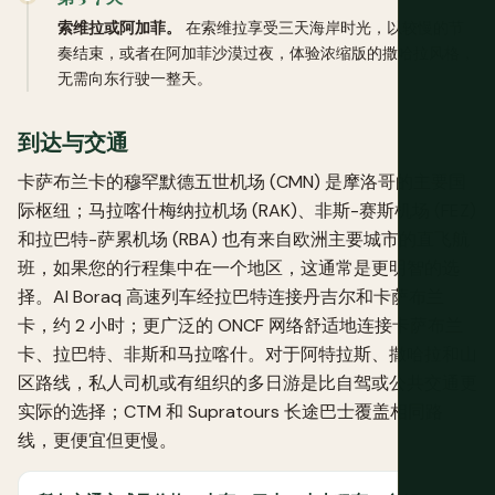
索维拉或阿加菲。
在索维拉享受三天海岸时光，以较慢的节
奏结束，或者在阿加菲沙漠过夜，体验浓缩版的撒哈拉风格，
无需向东行驶一整天。
到达与交通
卡萨布兰卡的穆罕默德五世机场 (CMN) 是摩洛哥的主要国
际枢纽；马拉喀什梅纳拉机场 (RAK)、非斯-赛斯机场 (FEZ)
和拉巴特-萨累机场 (RBA) 也有来自欧洲主要城市的直飞航
班，如果您的行程集中在一个地区，这通常是更明智的选
择。Al Boraq 高速列车经拉巴特连接丹吉尔和卡萨布兰
卡，约 2 小时；更广泛的 ONCF 网络舒适地连接卡萨布兰
卡、拉巴特、非斯和马拉喀什。对于阿特拉斯、撒哈拉和山
区路线，私人司机或有组织的多日游是比自驾或公共交通更
实际的选择；CTM 和 Supratours 长途巴士覆盖相同路
线，更便宜但更慢。