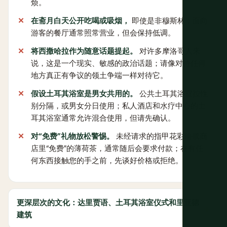
烦。
在斋月白天公开吃喝或吸烟，
即使是非穆斯林；面向
游客的餐厅通常照常营业，但会保持低调。
将西撒哈拉作为随意话题提起。
对许多摩洛哥人来
说，这是一个现实、敏感的政治话题；请像对待任何
地方真正有争议的领土争端一样对待它。
假设土耳其浴室是男女共用的。
公共土耳其浴室按性
别分隔，或男女分日使用；私人酒店和水疗中心的土
耳其浴室通常允许混合使用，但请先确认。
对“免费”礼物放松警惕。
未经请求的指甲花彩绘或商
店里“免费”的薄荷茶，通常随后会要求付款；在有任
何东西接触您的手之前，先谈好价格或拒绝。
更深层次的文化：达里贾语、土耳其浴室仪式和里亚德
建筑