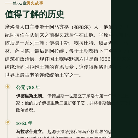
第 02 章
历史故事
值得了解的历史
摩洛哥人口主要源于阿马齐格（柏柏尔）人，他们在 7 世
纪阿拉伯军队到来之前很久就居住在山脉、平原和绿洲中。
随后是一系列王朝：伊德里斯、穆拉比特、穆瓦希德、马
林、萨阿德，最后是阿拉维，每个王朝都留下了至今可见的
建筑和政治层。现任国王穆罕默德六世是自 1666 年以来连
续统治的阿拉维王朝的直系后裔，这使得摩洛哥君主制成为
世界上最古老的连续统治王室之一。
公元 788 年
伊德里斯王朝。
伊德里斯一世建立了摩洛哥第一个伊斯兰国
家；他的儿子伊德里斯二世扩张了它，并将非斯确立为宗教和
政治首都。
1062 年
马拉喀什建立。
起源于撒哈拉和阿马齐格世界的穆拉比特王