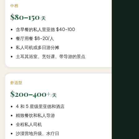
中档
$80–150
/天
含早餐的私人里亚德 $40-100
餐厅用餐 $8-20/人
私人司机或多日游分摊
土耳其浴室、烹饪课、带导游的景点
舒适型
$200–400+
/天
4 和 5 星级里亚德和酒店
精致餐饮和私人导游
全程私人司机
沙漠营地升级、水疗日