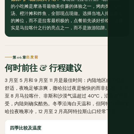
的小吃摊是摩洛哥最物美价廉的体验之一，烤肉类、蜗牛
汤、橙汁摊和炸鱼，全部现点现做。选择当地人排队最长
的摊位，而不是拉客最积极的，点餐前先谈好价格，这确
实是马拉喀什之行的亮点之一，而不是旅游陷阱。
第 06 章
出发前
何时前往 & 行程建议
3 月至 5 月和 9 月至 11 月是最佳时间：内陆地区白天温暖
舒适，夜晚足够凉爽，撒哈拉过夜是愉快的而非折磨。6 月
至 8 月马拉喀什、非斯和沙漠气温超过 40°C，沿海尚可忍
受，内陆则确实酷热。冬季沿海白天温和，但阿特拉斯和撒
哈拉夜晚寒冷，12 月至 2 月高阿特拉斯山口经常下雪。
四季比较及温度