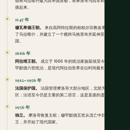
朝将马拉喀什建为其帝国首都，将摩洛哥与西非和安达卢斯连
接起来。
1147 年
穆瓦希德王朝。
来自高阿特拉斯的柏柏尔宗教改革运动占领
了马拉喀什，并建立了一个横跨马格里布并延伸至西班牙的帝
国。
1666 年
阿拉维王朝。
成立于 1666 年的统治家族延续至今，由国王穆
罕默德六世统治，是现代阿拉伯世界在位时间最长的王室。
1912–1956 年
法国保护国。
法国管理摩洛哥大部分地区，北部为西班牙
区；法语至今仍是主要的第二语言，这是直接的遗产。
1956 年
独立。
摩洛哥恢复主权；穆罕默德五世从流亡中归来成为国
王，并开始了现代国家。