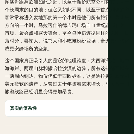
摩洛哥距离欧洲如此之近，以至于廉价航空公司将其视为一
个长周末的目的地；但它又如此不同，以至于首次到访的游
客常常称进入麦地那的第一个小时是他们所有旅行中最迷失
方向的一小时。马拉喀什的德吉玛广场自 11 世纪起就作为
市场、聚会点和露天舞台，至今每晚仍遵循同样的原则：日
落时分，耍蛇人、说书人和小吃摊纷纷登场，毫无要现代化
成更安静场所的迹象。
这个国家真正吸引人的是它的地理跨度：大西洋海滩、地中
海海岸、两座山脉和撒哈拉沙漠的边缘，所有这些都可以在
一两周内到达。物价仍低于西欧标准，这是迪拉姆对欧元和
美元疲软的遗产，尽管过去十年随着需求增长，马拉喀什和
旅游线路已经明显变得更加昂贵。
真实的复杂性