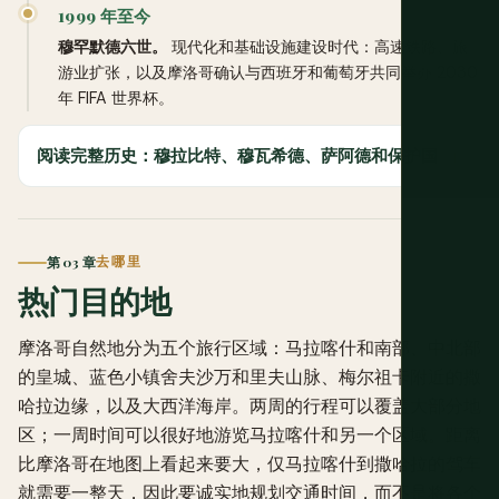
1999 年至今
穆罕默德六世。
现代化和基础设施建设时代：高速铁路、旅
游业扩张，以及摩洛哥确认与西班牙和葡萄牙共同举办 2030
年 FIFA 世界杯。
阅读完整历史：穆拉比特、穆瓦希德、萨阿德和保护国
第 03 章
去哪里
热门目的地
摩洛哥自然地分为五个旅行区域：马拉喀什和南部、中北部
的皇城、蓝色小镇舍夫沙万和里夫山脉、梅尔祖卡附近的撒
哈拉边缘，以及大西洋海岸。两周的行程可以覆盖大部分地
区；一周时间可以很好地游览马拉喀什和另一个区域。距离
比摩洛哥在地图上看起来要大，仅马拉喀什到撒哈拉的驾车
就需要一整天，因此要诚实地规划交通时间，而不是将各个