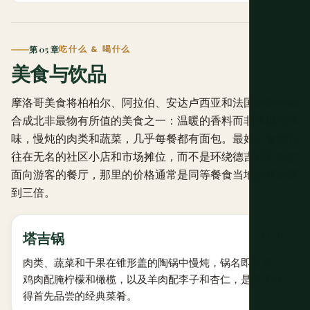
第 05 章
吃什么 & 喝什么
美食与饮品
摩洛哥美食将柏柏尔、阿拉伯、安达卢西亚和法国的影响融
合成北非最物有所值的美食之一：温暖的香料而非辣椒的辣
味，慢炖的肉类和蔬菜，几乎每餐都有面包。最好的食物往
往在无名的社区小店和市场摊位，而不是环绕德吉玛广场的
面向游客的餐厅，那里的价格通常是同等餐食当地价格的两
到三倍。
$4-10
塔吉锅
肉类、蔬菜和干果在锥形盖的陶锅中慢炖，锅名即菜名。
鸡肉配腌柠檬和橄榄，以及羊肉配李子和杏仁，是两道值
得首先品尝的经典菜肴。