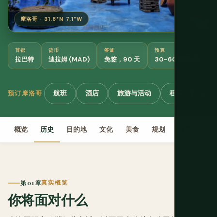
摩洛哥 · 31.8°N 7.1°W
首都
货币
签证
预算
拉巴特
迪拉姆 (MAD)
免签，90 天
30-60 美元/天
航班
酒店
旅游与活动
租车
eSI
预订摩洛哥
概览
历史
目的地
文化
美食
规划
预算
签
第 01 章
真实概览
你将面对什么