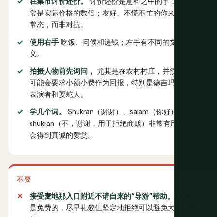
在集市讨价还价。
讨价还价是意料之中的事，开价通
常是实际价格的数倍；友好、不慌不忙的你来我往是
常态，而非对抗。
使用右手
吃饭、问候和递钱；左手有不同的文化含
义。
拍摄人物前先询问，
尤其是在农村村庄，并预计对方
可能会要求小额小费作为回报，特别是德吉玛广场的
表演者和耍蛇人。
学几个词。
Shukran（谢谢）、salam（你好）、la
shukran（不，谢谢，用于拒绝商贩）非常有用，并且
会得到真诚的赞赏。
不要
接受麦地那入口附近不请自来的“导游”帮助。
这很少
是免费的，尽早礼貌但坚定地拒绝可以避免大部分麻