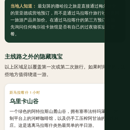
当地人知道：
最划算的撒哈拉之旅是直接通过梅尔祖卡
的里亚德或营地预订，而不是通过马拉喀什旅行社转售同
一旅游产品并加价。在通过马拉喀什的第三方预订之前，
先询问任何梅尔祖卡旅馆是否有自己的过夜骆驼徒步套
餐。
主线路之外的隐藏瑰宝
以上区域足以覆盖第一次或第二次旅行。如果时间充裕，这
些地方值得绕道一游。
距马拉喀什 1 小时
乌里卡山谷
一个绿色的阿特拉斯山麓山谷，拥有塞蒂法特玛瀑布、木
制平台上的河畔咖啡馆，以及仍手工压榨阿甘油的传统村
庄。这是逃离马拉喀什炎热最简单的半日游。