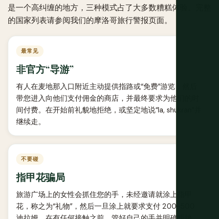
是一个高纠缠的地方，三种模式占了大多数糟糕体验。完整
的国家列表请参阅我们的
摩洛哥旅行警报页面
。
最常见
非官方“导游”
有人在麦地那入口附近主动提供指路或“免费”游览，然后
带您进入向他们支付佣金的商店，并最终要求为他们的时
间付费。在开始前礼貌地拒绝，或坚定地说“la, shukran”并
继续走。
不要碰
指甲花骗局
旅游广场上的女性会抓住您的手，未经邀请就涂上指甲
花，称之为“礼物”，然后一旦涂上就要求支付 200-500
迪拉姆。在有任何接触之前，管好自己的手并明确拒绝。