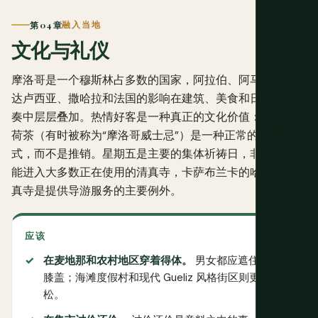
第 04 章
融入当地
文化与礼仪
摩洛哥是一个穆斯林占多数的国家，阿拉伯、阿马齐格、安
达卢西亚、撒哈拉和法国的影响在建筑、美食和日常生活节
奏中层层叠加。热情好客是一种真正的文化价值：被奉上薄
荷茶（有时被称为“摩洛哥威士忌”）是一种正常的社交仪
式，而不是推销。星期五是主要的集体祈祷日，非穆斯林不
能进入大多数正在使用的清真寺，卡萨布兰卡的哈桑二世清
真寺是提供导游服务的主要例外。
应该
在麦地那和农村地区穿着得体。
男女都应遮住肩膀和
膝盖；海滩度假村和现代 Gueliz 风格街区则更为宽
松。