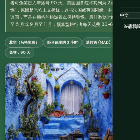
者可免签进入摩洛哥 90 天。美国国务院将其列为 2 级“提高警
惕”，原因是恐怖主义担忧，这与法国或英国同级，并非要避开
该国，而是在拥挤的旅游景点保持警惕。最佳游览时间为 3 月
至 5 月或 9 月至 11 月；预算型旅行者每天花费 30-60 美元。
☕
请我
北非（马格里布）
距马德里约 3 小时
迪拉姆 (MAD)
免签，90 天