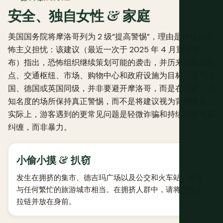
安全、独自女性 & 家庭
美国国务院将摩洛哥列为 2 级“提高警惕”，理由是持续的恐
怖主义担忧：该建议（最近一次于 2025 年 4 月重新发
布）指出，恐怖组织继续策划可能的袭击，并历来以旅游地
点、交通枢纽、市场、购物中心和政府设施为目标。这与法
国、德国或英国同级，并非要避开摩洛哥，而是在拥挤、高
知名度的场所保持真正警惕，而不是将建议视为背景噪音。
实际上，游客遇到的更常见问题是轻微诈骗和持续的麦地那
纠缠，而非暴力。
小偷小摸 & 扒窃
发生在拥挤的集市、德吉玛广场以及公交和火车站，程度
与任何繁忙的旅游城市相当。在拥挤人群中，请将包拉上
拉链并放在身前。