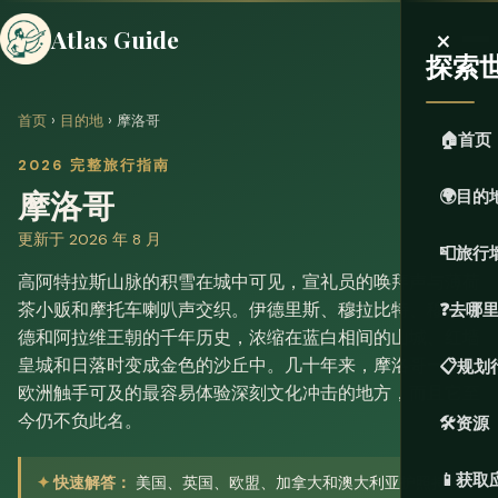
×
Atlas Guide
探索
首页
›
目的地
› 摩洛哥
🏠
首页
2026 完整旅行指南
摩洛哥
🌍
目的
更新于 2026 年 8 月
📮
旅行
高阿特拉斯山脉的积雪在城中可见，宣礼员的唤拜声与薄荷
茶小贩和摩托车喇叭声交织。伊德里斯、穆拉比特、穆瓦希
❓
去哪
德和阿拉维王朝的千年历史，浓缩在蓝白相间的山城、红墙
皇城和日落时变成金色的沙丘中。几十年来，摩洛哥一直是
📋
规划
欧洲触手可及的最容易体验深刻文化冲击的地方，而且它至
今仍不负此名。
🛠️
资源
📱
获取
快速解答：
美国、英国、欧盟、加拿大和澳大利亚护照持有