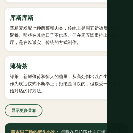
$4-9
库斯库斯
蒸粗麦粉配七种蔬菜和肉类，传统上是周五祈祷后的家庭
聚餐。那些在其他日子不供应、但在周五隆重推出的餐
厅，是在以诚实、传统的方式制作。
$1-2
薄荷茶
绿茶、新鲜薄荷和惊人的糖量，从高处倒出以产生泡沫。
作为欢迎仪式不断奉上；拒绝是可以的，但接受一次是开
始对话的好方法。
显示更多菜肴
德吉玛广场的街头小吃：
每晚在马拉喀什主广场上聚集