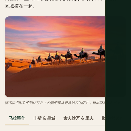
区域挤在一起。
梅尔祖卡附近的切比沙丘：经典的摩洛哥撒哈拉明信片，日出或日落时最美。
马拉喀什
非斯 & 皇城
舍夫沙万 & 里夫
撒哈拉沙漠