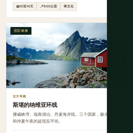
📅
10至14天
📍
900公里
🌟
文化
🇳🇴 欧洲
史诗
北方环线
斯堪的纳维亚环线
挪威峡湾、瑞典湖泊、丹麦海岸线。三个国家，极光潜力
和仲夏午夜的超现实平坦。