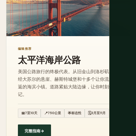
编辑推荐
太平洋海岸公路
美国公路旅行的终极代表。从旧金山到洛杉矶，途
经大苏尔的悬崖、赫斯特城堡和十多个让你流连忘
返的海滨小镇。道路紧贴大陆边缘，让你时刻铭
记。
📅
7至10天
📍
750公里
🌟
标志性
🗓️
3月至11月
完整指南
→