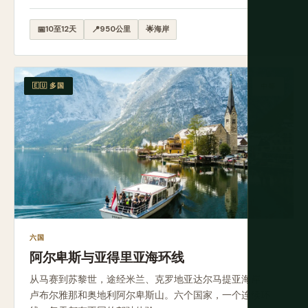
📅
10至12天
📍
950公里
🌟
海岸
🇪🇺 多国
中等
六国
阿尔卑斯与亚得里亚海环线
从马赛到苏黎世，途经米兰、克罗地亚达尔马提亚海岸、
卢布尔雅那和奥地利阿尔卑斯山。六个国家，一个连续环