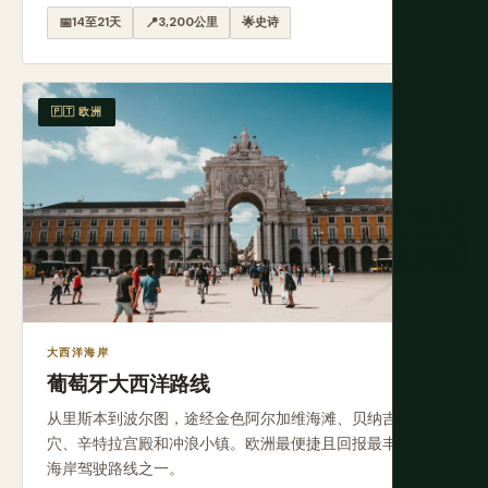
📅
14至21天
📍
3,200公里
🌟
史诗
🇵🇹 欧洲
简单
大西洋海岸
葡萄牙大西洋路线
从里斯本到波尔图，途经金色阿尔加维海滩、贝纳吉尔洞
穴、辛特拉宫殿和冲浪小镇。欧洲最便捷且回报最丰厚的
海岸驾驶路线之一。