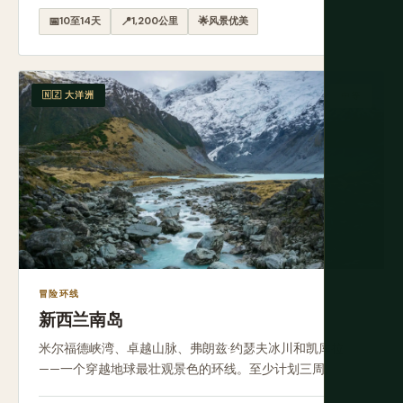
📅
10至14天
📍
1,200公里
🌟
风景优美
🇳🇿 大洋洲
中等
冒险环线
新西兰南岛
米尔福德峡湾、卓越山脉、弗朗兹·约瑟夫冰川和凯库拉
——一个穿越地球最壮观景色的环线。至少计划三周。