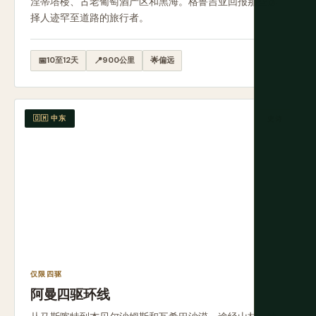
涅蒂塔楼、古老葡萄酒产区和黑海。格鲁吉亚回报那些选
择人迹罕至道路的旅行者。
📅
10至12天
📍
900公里
🌟
偏远
🇴🇲 中东
史诗
仅限四驱
阿曼四驱环线