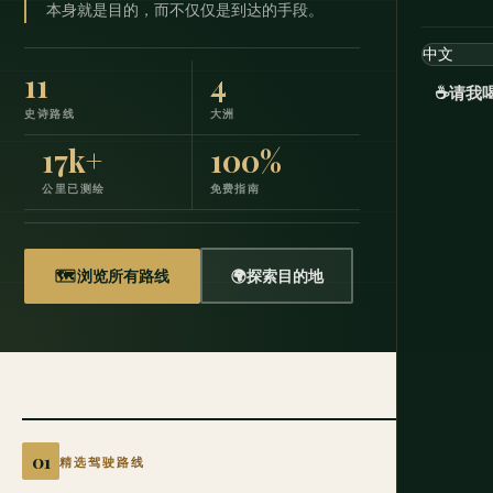
本身就是目的，而不仅仅是到达的手段。
11
4
☕
请我
史诗路线
大洲
17k+
100%
公里已测绘
免费指南
🗺️
浏览所有路线
🌍
探索目的地
精选驾驶路线