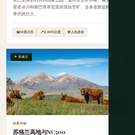
从巴里洛切到百内国家公园，途经菲茨罗伊峰、佩里托莫
雷诺冰川和南巴塔哥尼亚的原始空旷。这条道路提醒你世
界仍然巨大。
📅
14至21天
📍
2,400公里
🌟
人生必去
🏴󠁧󠁢󠁳󠁣󠁴󠁿 苏格兰
简单
风景环线
苏格兰高地与NC500