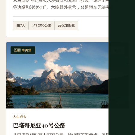
从马斯喀特到杰贝尔沙姆斯和瓦希巴沙漠，途经山村、峡
谷边缘和沙漠沙丘。六晚野外露营，普通轿车无法完成。
📅
7天
📍
1,200公里
🚙
仅限四驱
🇦🇷 南美洲
史诗
人生必去
巴塔哥尼亚40号公路