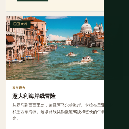
🇮🇹 欧洲
中等
海岸经典
意大利海岸线冒险
从罗马到西西里岛，途经阿马尔菲海岸、卡拉布里亚渔村
和墨西拿海峡。这条路线奖励慢速驾驶和悠长的午餐时
光。