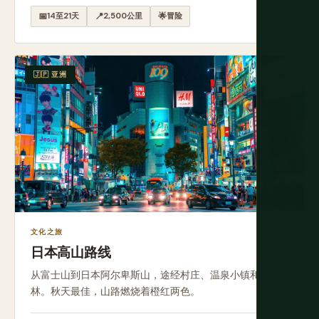
📅
14至21天
📍
2,500公里
🌟
冒险
🇯🇵 亚洲
简单
文化之旅
日本高山路线
从富士山到日本阿尔卑斯山，途经村庄、温泉小镇和雪松
林。秋天最佳，山路燃烧着橙红两色。