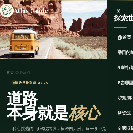
×
Atlas Guide
探索
🏠
首页
🌍
目的
📮
旅行
首页
›
公路旅行
❓
去哪
精选风景路线 2026
道路
📋
规划
本身就是
核心
🛠️
资源
📱
获取
精心挑选的11条驾驶路线，横跨四大洲。每一条都是因为旅程