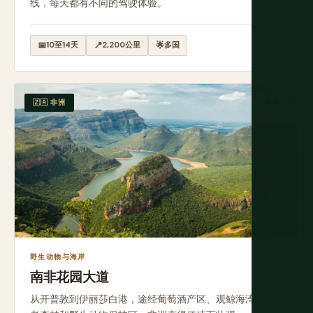
线，每天都有不同的驾驶体验。
📅
10至14天
📍
2,200公里
🌟
多国
🇿🇦 非洲
简单
野生动物与海岸
南非花园大道
从开普敦到伊丽莎白港，途经葡萄酒产区、观鲸海湾、古