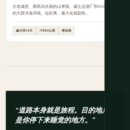
古老城堡、斯凯岛壮丽的山脊线、威士忌酒厂和500英里
的大西洋海岸线。短距离，最大化戏剧性。
📅
10至14天
📍
850公里
🌟
经典
“道路本身就是旅程。目的地只
是你停下来睡觉的地方。”