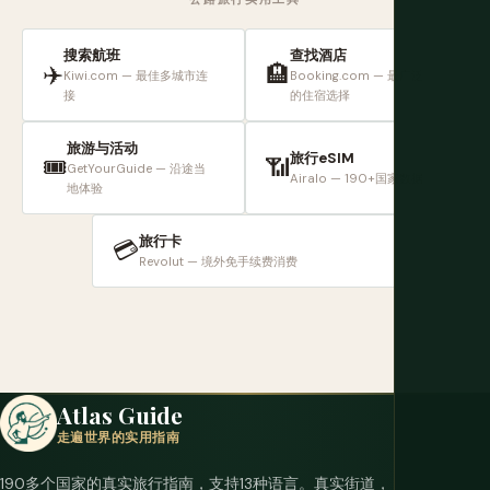
搜索航班
查找酒店
✈️
🏨
Kiwi.com — 最佳多城市连
Booking.com — 最广泛
接
的住宿选择
旅游与活动
旅行eSIM
🎟️
📶
GetYourGuide — 沿途当
Airalo — 190+国家数据
地体验
旅行卡
💳
Revolut — 境外免手续费消费
Atlas Guide
走遍世界的实用指南
190多个国家的真实旅行指南，支持13种语言。真实街道，