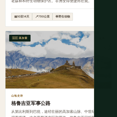
老森林和野生动物保护区。非洲变得便捷而壮观。
📅
10至14天
📍
750公里
🌟
野生动物
🇬🇪 高加索
史诗
山地史诗
格鲁吉亚军事公路
从第比利斯到巴统，途经壮丽的高加索山脉、中世纪斯瓦