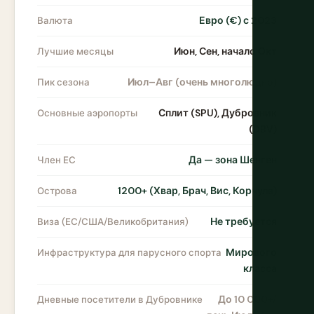
Евро (€) с 2023
Валюта
Июн, Сен, начало Окт
Лучшие месяцы
Июл–Авг (очень многолюдно)
Пик сезона
Сплит (SPU), Дубровник
Основные аэропорты
(DBV)
Да — зона Шенген
Член ЕС
1200+ (Хвар, Брач, Вис, Корчула)
Острова
Не требуется
Виза (ЕС/США/Великобритания)
Мирового
Инфраструктура для парусного спорта
класса
До 10 000+/
Дневные посетители в Дубровнике