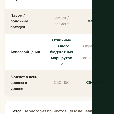
Паром /
€15–50/
лодочные
€5–20
сегмент
поездки
Отличные
— много
Ограниченные
Авиасообщения
бюджетных
— меньше
маршрутов
авиакомпаний
Бюджет в день
среднего
€80–150
€50–100
уровня
Итог:
Черногория по-настоящему дешевле —