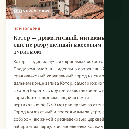
🇲🇪 ЧЕРНОГОРИЯ
ЧЕРНОГОРИЯ
Котор — драматичный, интимный и
еще не разрушенный массовым
туризмом
Котор — один из лучших хранимых секретов
Средиземноморья — идеально сохраненный
средневековый укрепленный город на самом
дальнем конце залива Котор, самого южного
фьорда Европы, с крутой известняковой стеной
горы Ловчен, поднимающейся почти
вертикально до 1749 метров прямо за стенами.
Город компактный и проходимый за утро, с
собором, дюжиной средневековых церквей и
лабиринтом переулков, населенных кошками,