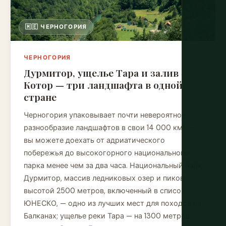
🇲🇪 ЧЕРНОГОРИЯ
ЧЕРНОГОРИЯ
Дурмитор, ущелье Тара и залив
Котор — три ландшафта в одной
стране
Черногория упаковывает почти невероятное
разнообразие ландшафтов в свои 14 000 км² —
вы можете доехать от адриатического
побережья до высокогорного национального
парка менее чем за два часа. Национальный парк
Дурмитор, массив ледниковых озер и пиков
высотой 2500 метров, включенный в список
ЮНЕСКО, — одно из лучших мест для походов на
Балканах; ущелье реки Тара — на 1300 метров