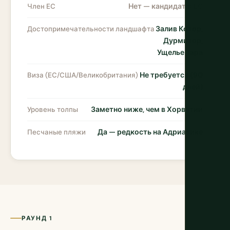
Нет — кандидат в ЕС
Член ЕС
Залив Котор,
Достопримечательности ландшафта
Дурмитор,
Ущелье Тара
Не требуется (90
Виза (ЕС/США/Великобритания)
дней)
Заметно ниже, чем в Хорватии
Уровень толпы
Да — редкость на Адриатике
Песчаные пляжи
РАУНД 1