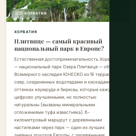
🇭🇷 ХОРВАТИЯ
ХОРВАТИЯ
Плитвице — самый красивый
национальный парк в Европе?
Естественная достопримечательность Хорватии
— национальный парк Озера Плитвице — объект
Всемирного наследия ЮНЕСКО из 16 террасных
озер, соединенных водопадами и каскадами в
оттенках изумруда и бирюзы, которые кажутся
цифрово улучшенными, но полностью
натуральны (вызваны минеральными
отложениями туфа известняка). 8-
километровый маршрут с деревянными
настилками через парк — один из лучших
дневных походов Европы, с деревянными