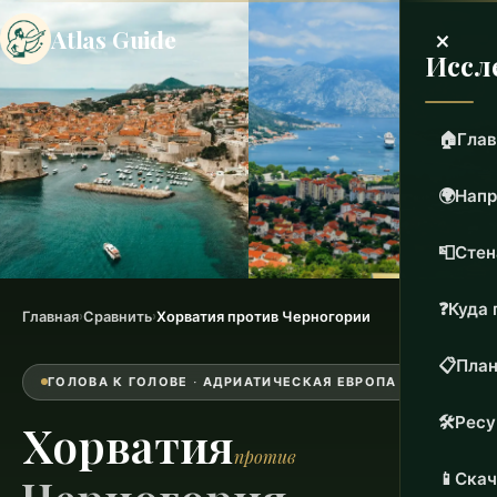
×
Atlas Guide
Иссл
🏠
Глав
🌍
Напр
📮
Стен
❓
Куда 
Главная
›
Сравнить
›
Хорватия против Черногории
📋
План
ГОЛОВА К ГОЛОВЕ · АДРИАТИЧЕСКАЯ ЕВРОПА
🛠️
Рес
Хорватия
против
📱
Скач