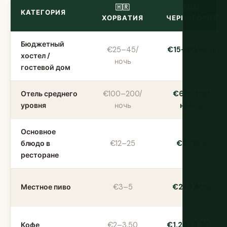
🇭🇷
🇲🇪
КАТЕГОРИЯ
ХОРВАТИЯ
ЧЕРНОГОРИЯ
Бюджетный
€25–45/
€15–30/ночь
хостел /
ночь
гостевой дом
Отель среднего
€100–200/
€60–120/
уровня
ночь
ночь
Основное
блюдо в
€12–25
€8–16
ресторане
Местное пиво
€3–5
€2–3.50
Кофе
€2–3.50
€1.20–2.50