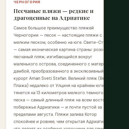
ЧЕРНОГОРИЯ
Песчаные пляжи — редкие и
драгоценные на Адриатике
Самое большое преимущество пляжей
Черногории — песок — настоящие пляжи с
мелким песком, особенно на юге. Свети-Стефан
— самая иконическая картина страны: розовый
песчаный пляж, изгибающийся вокруг
маленького острова, соединенного с материком
дамбой, преобразованного в эксклюзивный
курорт Aman Sveti Stefan. Великий пляж (Велика
Плажа) недалеко от Улциня на крайнем юге
тянется на 13 километров мелкого темного
песка — самый длинный пляж на всем восточном
побережье Адриатики — и почти пустой за
пределами августа. Пляжи залива Котор
спокойнее и ровнее, чем открытая Адриатика,
что делает их особенно хорошими для семей и