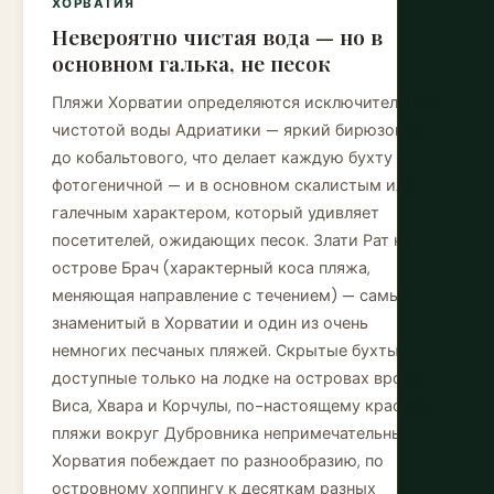
ХОРВАТИЯ
Невероятно чистая вода — но в
основном галька, не песок
Пляжи Хорватии определяются исключительной
чистотой воды Адриатики — яркий бирюзовый
до кобальтового, что делает каждую бухту
фотогеничной — и в основном скалистым или
галечным характером, который удивляет
посетителей, ожидающих песок. Злати Рат на
острове Брач (характерный коса пляжа,
меняющая направление с течением) — самый
знаменитый в Хорватии и один из очень
немногих песчаных пляжей. Скрытые бухты,
доступные только на лодке на островах вроде
Виса, Хвара и Корчулы, по-настоящему красивы;
пляжи вокруг Дубровника непримечательны.
Хорватия побеждает по разнообразию, по
островному хоппингу к десяткам разных