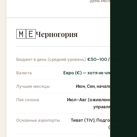
день Июл–Авг
🇲🇪
Черногория
€50–100 / день
Бюджет в день (средний уровень)
Евро (€) — хотя не член ЕС
Валюта
Июн, Сен, начало Окт
Лучшие месяцы
Июл–Авг (оживленно, но
Пик сезона
управляемо)
Тиват (TIV), Подгорица
Основные аэропорты
(TGD)