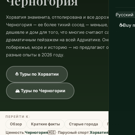
Черногория
Хорватия знаменита, отполирована и все дороже.
Черногория — ее более тихий сосед — меньше, дирее,
☕
Buy 
дешевле и дом для того, что многие считают самым
драматичным пейзажем на всей Адриатике. Они делят
побережье, море и историю — но предлагают очень
разные опыты в 2026 году.
⛵ Туры по Хорватии
🏔️ Туры по Черногории
ПЕРЕЙТИ К:
Обзор
Краткие факты
Старые города
Пляжи
Ст
Ценность:
Черногория
🇲🇪 · Парусный спорт:
Хорватия
🇭🇷