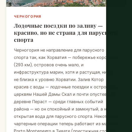
ЧЕРНОГОРИЯ
Лодочные поездки по заливу —
красиво, но не страна для парусного
спорта
Черногория не направление для парусного
спорта так, как Хорватия — побережье короткое
(293 км), островов очень мало, и
инфраструктура марин, хотя и растущая, нигде
не близка к уровню Хорватии. Залив Котор
красив с воды — лодочные поездки к островным
церквям Нашей Дамы Скал и почти опустевшей
деревне Пераст — среди главных событий
района — но он спокойный и замкнутый, а не
открытая вода для парусного спорта. Некоторые
чартерные операции теперь работают из марины
Porto Montenegro в Тивате (престижная стоянка