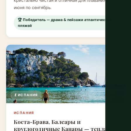
кристально чистая и отличная для плавания с
июня по сентябрь.
🏆 Победитель — драма & пейзажи атлантических
пляжей
💃 ИСПАНИЯ
ИСПАНИЯ
Коста-Брава, Балеары и
круглогодичные Канары — теплая