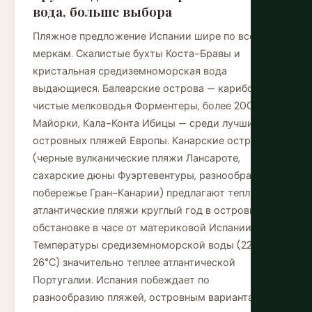
вода, больше выбора
Пляжное предложение Испании шире по всем
меркам. Скалистые бухты Коста-Бравы и
кристальная средиземноморская вода
выдающиеся. Балеарские острова — карибски
чистые мелководья Форментеры, более 200 бухт
Майорки, Кала-Конта Ибицы — среди лучших
островных пляжей Европы. Канарские острова
(черные вулканические пляжи Лансароте,
сахарские дюны Фуэртевентуры, разнообразное
побережье Гран-Канарии) предлагают теплые
атлантические пляжи круглый год в островной
обстановке в часе от материковой Испании.
Температуры средиземноморской воды (22–
26°C) значительно теплее атлантической
Португалии. Испания побеждает по
разнообразию пляжей, островным вариантам и