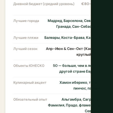
€80–150 /
Дневной бюджет (средний уровень)
день
Мадрид, Барселона, Севилья,
Лучшие города
Гранада, Сан-Себастьян
Балеары, Коста-Брава, Канары
Лучшие пляжи
Апр–Июн & Сен–Окт (Канары:
Лучший сезон
круглый год)
50 — больше, чем в любой
Объекты ЮНЕСКО
другой стране Европы
Хамон иберико, тапас,
Кулинарный акцент
пинчос, паэлья
Альгамбра, Саграда-
Обязательный опыт
Фамилия, Прадо, фламенко в
Севилье