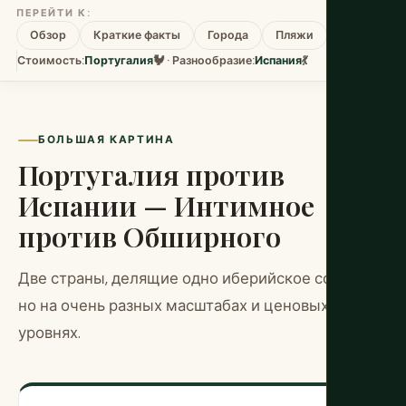
ПЕРЕЙТИ К:
Обзор
Краткие факты
Города
Пляжи
Еда
Ку
Стоимость:
Португалия
🐓 · Разнообразие:
Испания
💃
БОЛЬШАЯ КАРТИНА
Португалия против
Испании — Интимное
против Обширного
Две страны, делящие одно иберийское солнце —
но на очень разных масштабах и ценовых
уровнях.