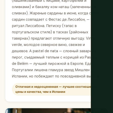
(нашинкованный с яйцами, картофелем и
оливками) и бакаляу ком наташ (запеченный в
сливках). Жареные сардины в июне, когда сезон
сардин совпадает с Фестас де Лиссабон, —
ритуал Лиссабона. Петиску (тапас в
португальском стиле) в тасках (районных
тавернах) предлагают отличную выгоду. Vinho
verde, молодое северное вино, свежее и
дешевое. А pastel de nata — слоеный заварной
пирог, съедаемый теплым с корицей из Pastéis
de Belém — лучший пирожной в Европе. Еда
Португалии лишена гламура звезд Мишлен
Испании, но побеждает по повседневной выгоде.
Отличная и недооцененная — лучшее соотношение
цены и качества, чем в Испании