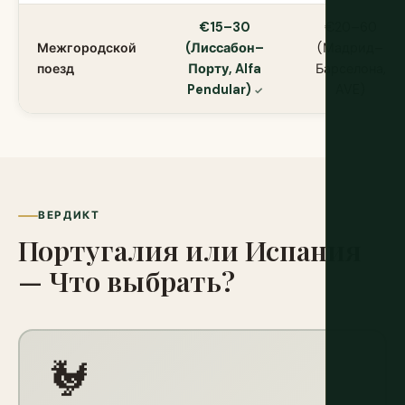
€15–30
€20–60
Межгородской
(Лиссабон–
(Мадрид–
поезд
Порту, Alfa
Барселона,
Pendular)
AVE)
ВЕРДИКТ
Португалия или Испания
— Что выбрать?
🐓