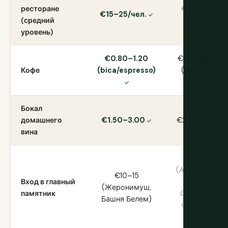
ресторане
€20–40/
€15–25/чел.
(средний
чел.
уровень)
€0.80–1.20
€1.50–2.50
Кофе
(bica/espresso)
(café con
leche)
Бокал
домашнего
€1.50–3.00
€2.50–5.00
вина
€14–18
(Альгамбра
€10–15
Вход в главный
€18,
(Жеронимуш,
памятник
Саграда-
Башня Белем)
Фамилия
€26)