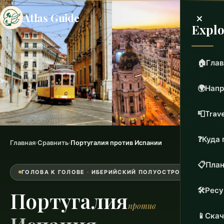
×
Atlas Guide
Explo
🏠
Глав
🌍
Напр
📮
Trave
❓
Куда 
Главная
›
Сравнить
›
Португалия против Испании
📋
План
ГОЛОВА К ГОЛОВЕ · ИБЕРИЙСКИЙ ПОЛУОСТРОВ
🛠️
Рес
Португалия
против
📱
Скач