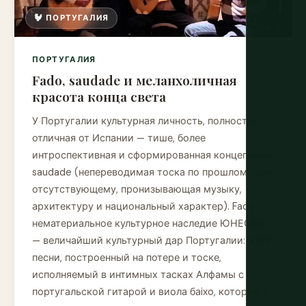
🐓 ПОРТУГАЛИЯ
ПОРТУГАЛИЯ
Fado, saudade и меланхоличная
красота конца света
У Португалии культурная личность, полностью
отличная от Испании — тише, более
интроспективная и сформированная концепцией
saudade (непереводимая тоска по прошлому или
отсутствующему, пронизывающая музыку,
архитектуру и национальный характер). Fado —
нематериальное культурное наследие ЮНЕСКО
— величайший культурный дар Португалии: жанр
песни, построенный на потере и тоске,
исполняемый в интимных тасках Алфамы с
португальской гитарой и виола баixo, который в