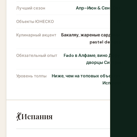
Апр–Июн & Сен–Окт
Лучший сезон
17
Объекты ЮНЕСКО
Бакаляу, жареные сардины,
Кулинарный акцент
pastel de nata
Fado в Алфаме, вино Дору,
Обязательный опыт
дворцы Синтры
Ниже, чем на топовых объектах
Уровень толпы
Испании
💃
Испания