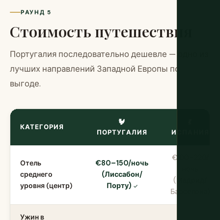
РАУНД 5
Стоимость путешествия
Португалия последовательно дешевле — одно из
лучших направлений Западной Европы по
выгоде.
🐓
💃
КАТЕГОРИЯ
ПОРТУГАЛИЯ
ИСПАНИЯ
€100–220/
Отель
€80–150/ночь
ночь
среднего
(Лиссабон/
(Мадрид/
уровня (центр)
Порту)
Барселона)
Ужин в