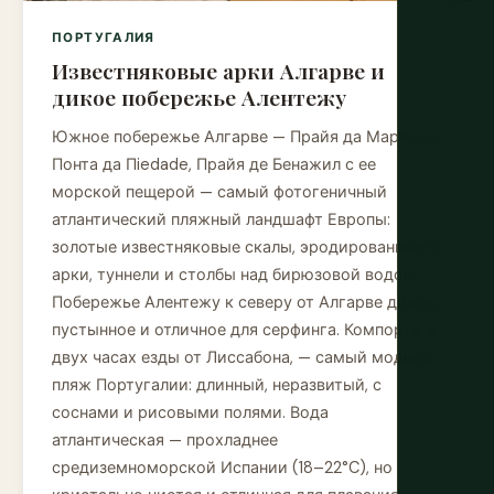
ПОРТУГАЛИЯ
Известняковые арки Алгарве и
дикое побережье Алентежу
Южное побережье Алгарве — Прайя да Маринья,
Понта да Пiedade, Прайя де Бенажил с ее
морской пещерой — самый фотогеничный
атлантический пляжный ландшафт Европы:
золотые известняковые скалы, эродированные в
арки, туннели и столбы над бирюзовой водой.
Побережье Алентежу к северу от Алгарве дикое,
пустынное и отличное для серфинга. Компортa, в
двух часах езды от Лиссабона, — самый модный
пляж Португалии: длинный, неразвитый, с
соснами и рисовыми полями. Вода
атлантическая — прохладнее
средиземноморской Испании (18–22°C), но