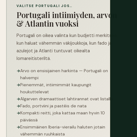
VALITSE PORTUGALI JOS…
Portugali intiimiyden, arvon
& Atlantin vuoksi
Portugali on oikea valinta kun budjetti merkitsee,
kun haluat vähemmän väkijoukkoja, kun fado ja
azulejot ja Atlanti tuntuvat oikealta
lomareitisteriltä.
Arvo on ensisijainen harkinta — Portugali on
halvempi
Pienemmät, intiimimmät kaupungit
houkuttelevat
Algarven dramaattiset lahtirannat ovat listalla
Fado, portviini ja pastéis de nata
Kompakti reitti, joka kattaa maan hyvin 10
päivässä
Ensimmäinen Iberia-vierailu haluten jotain
vähemmän ruuhkaista