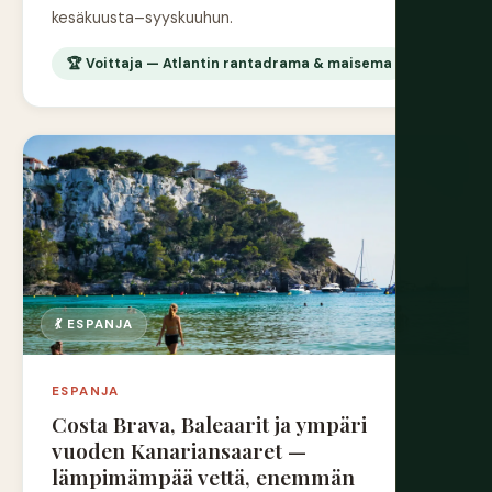
kesäkuusta–syyskuuhun.
🏆 Voittaja — Atlantin rantadrama & maisema
💃 ESPANJA
ESPANJA
Costa Brava, Baleaarit ja ympäri
vuoden Kanariansaaret —
lämpimämpää vettä, enemmän