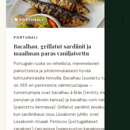
🐓 PORTUGALI
PORTUGALI
Bacalhau, grillatut sardiinit ja
maailman paras vaniljatorttu
Portugalin ruoka on rehellistä, merenelävien
painotteista ja johdonmukaisesti hyvää
kohtuuhintaisilla hinnoilla. Bacalhau (suolattu turska)
on 365 eri perinteistä valmistustapaa —
tunnetuimpia ovat bacalhau à Brás (revitty munien,
perunan ja oliivien kanssa) ja bacalhau com natas
(paistettu kermassa). Grillatut sardiinit kesäkuussa,
kun sardiinikausi osuu Lissabonin juhliin, ovat
Lissabonin rituaali. Petiscos (portugalilaiset
tapakset) tascasissa (naapuruston kapakoissa)