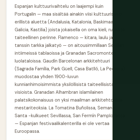
Espanjan kulttuurivaihtelu on laajempi kuin
Portugalin — maa sisältää ainakin viisi kulttuurisesti
erillistä aluetta (Andalusia, Katalonia, Baskimaa,
Galicia, Kastilia) joista jokaisella on oma kieli, ruoka ja
taiteellinen perinne. Flamenco — kitara, laulu ja
tanssin tarkka jalkatyö — on aitousimmillaan Sevillan
intiimeissä tablaoissa ja Granadan Sacromonten
luolataloissa. Gaudín Barcelonan arkkitehtuuri
(Sagrada Família, Park Güell, Casa Batlló, La Pedrera)
muodostaa yhden 1900-luvun
kunnianhimoisimmista yksilöllisistä taiteellisista
visioista. Granadan Alhambran islamilainen
palatsikokonaisuus on yksi maailman arkkitehtonisia
mestariteoksia. La Tomatina Buñolissa, Semana
Santa -kulkueet Sevillassa, San Fermín Pamplonassa
— Espanjan festivaalikalenterilla ei ole vertaa
Euroopassa.