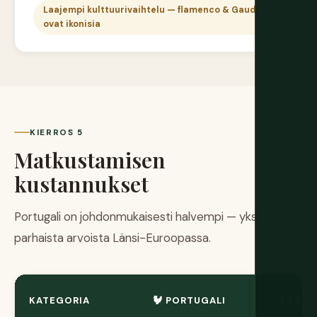
Laajempi kulttuurivaihtelu — flamenco & Gaudí
ovat ikonisia
KIERROS 5
Matkustamisen
kustannukset
Portugali on johdonmukaisesti halvempi — yksi
parhaista arvoista Länsi-Euroopassa.
KATEGORIA
🐓 PORTUGALI
💃 ESP