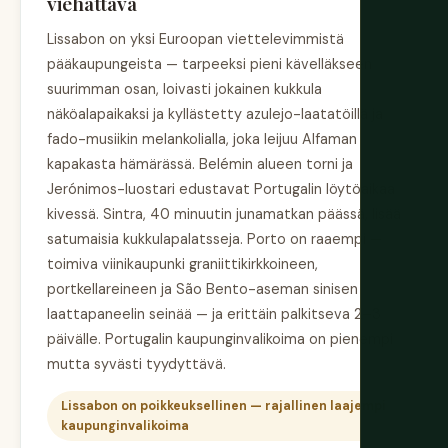
viehättävä
Lissabon on yksi Euroopan viettelevimmistä
pääkaupungeista — tarpeeksi pieni kävelläkseen
suurimman osan, loivasti jokainen kukkula
näköalapaikaksi ja kyllästetty azulejo-laatatöillä ja
fado-musiikin melankolialla, joka leijuu Alfaman
kapakasta hämärässä. Belémin alueen torni ja
Jerónimos-luostari edustavat Portugalin löytöaikaa
kivessä. Sintra, 40 minuutin junamatkan päässä, lisää
satumaisia kukkulapalatsseja. Porto on raaempi —
toimiva viinikaupunki graniittikirkkoineen,
portkellareineen ja São Bento-aseman sinisen
laattapaneelin seinää — ja erittäin palkitseva 2–3
päivälle. Portugalin kaupunginvalikoima on pienempi
mutta syvästi tyydyttävä.
Lissabon on poikkeuksellinen — rajallinen laajempi
kaupunginvalikoima