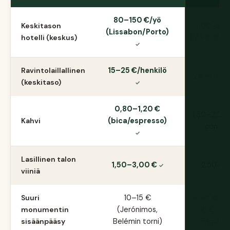
80–150 €/yö
Keskitason
100–220
(Lissabon/Porto)
hotelli (keskus)
(Madrid/Ba
Ravintolaillallinen
15–25 €/henkilö
20–40 €/h
(keskitaso)
0,80–1,20 €
1,50–2,50 
Kahvi
(bica/espresso)
con le
Lasillinen talon
1,50–3,00 €
2,50–5,
viiniä
Suuri
10–15 €
14–18 € (A
monumentin
(Jerónimos,
18 €, Sa
sisäänpääsy
Belémin torni)
Família 