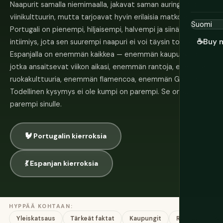
Naapurit samalla niemimaalla, jakavat saman auringon ja
viinikulttuurin, mutta tarjoavat hyvin erilaisia matkoja.
Portugali on pienempi, hiljaisempi, halvempi ja siinä on
☕
Buy 
intiimiys, jota sen suurempi naapuri ei voi täysin toistaa.
Espanjalla on enemmän kaikkea — enemmän kaupunkeja,
jotka ansaitsevat viikon aikasi, enemmän rantoja, enemmän
ruokakulttuuria, enemmän flamencoa, enemmän Gaudía.
Todellinen kysymys ei ole kumpi on parempi. Se on kumpi on
parempi sinulle.
🐓 Portugalin kierroksia
💃 Espanjan kierroksia
HYPPÄÄ KOHTAAN:
Yleiskatsaus
Tärkeät faktat
Kaupungit
Rannat
Ru