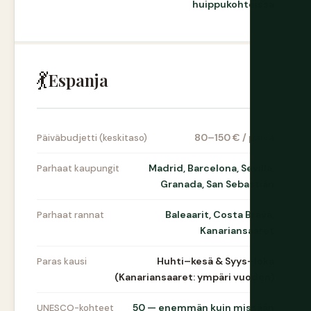
huippukohteissa
💃
Espanja
80–150 € / päivä
Päiväbudjetti (keskitaso)
Madrid, Barcelona, Sevilla,
Parhaat kaupungit
Granada, San Sebastián
Baleaarit, Costa Brava,
Parhaat rannat
Kanariansaaret
Huhti–kesä & Syys–loka
Paras kausi
(Kanariansaaret: ympäri vuoden)
50 — enemmän kuin missään
UNESCO-kohteet