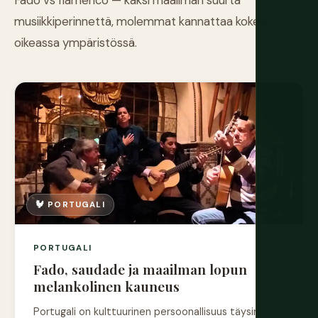
Fado vs flamenco — kaksi maailman suurta
musiikkiperinnettä, molemmat kannattaa kokea
oikeassa ympäristössä.
🐓 PORTUGALI
PORTUGALI
Fado, saudade ja maailman lopun
melankolinen kauneus
Portugali on kulttuurinen persoonallisuus täysin