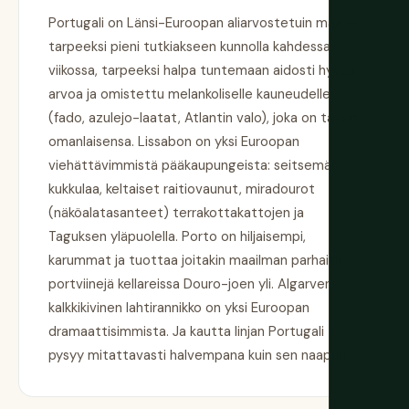
Portugali on Länsi-Euroopan aliarvostetuin maa —
tarpeeksi pieni tutkiakseen kunnolla kahdessa
viikossa, tarpeeksi halpa tuntemaan aidosti hyvää
arvoa ja omistettu melankoliselle kauneudelle
(fado, azulejo-laatat, Atlantin valo), joka on täysin
omanlaisensa. Lissabon on yksi Euroopan
viehättävimmistä pääkaupungeista: seitsemän
kukkulaa, keltaiset raitiovaunut, miradourot
(näköalatasanteet) terrakottakattojen ja
Taguksen yläpuolella. Porto on hiljaisempi,
karummat ja tuottaa joitakin maailman parhaita
portviinejä kellareissa Douro-joen yli. Algarven
kalkkikivinen lahtirannikko on yksi Euroopan
dramaattisimmista. Ja kautta linjan Portugali
pysyy mitattavasti halvempana kuin sen naapuri.