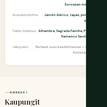
Euroopan maassa
Jamón ibérico, tapas, pintxos,
Ruokakohokohta
paella
Alhambra, Sagrada Família, Prado,
Pakko-kokemus
flamenco Sevillassa
Korkeat suurissa kohteissa — varaa
Väkijoukot
hyvissä ajoin
KIERROS 1
Kaupungit