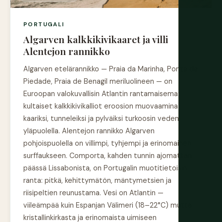
PORTUGALI
Algarven kalkkikivikaaret ja villi
Alentejon rannikko
Algarven etelärannikko — Praia da Marinha, Ponta da
Piedade, Praia de Benagil meriluolineen — on
Euroopan valokuvallisin Atlantin rantamaisema:
kultaiset kalkkikivikalliot eroosion muovaamina
kaariksi, tunneleiksi ja pylväiksi turkoosin veden
yläpuolella. Alentejon rannikko Algarven
pohjoispuolella on villimpi, tyhjempi ja erinomainen
surffaukseen. Comporta, kahden tunnin ajomatkan
päässä Lissabonista, on Portugalin muotitietoisin
ranta: pitkä, kehittymätön, mäntymetsien ja
riisipeltien reunustama. Vesi on Atlantin —
viileämpää kuin Espanjan Välimeri (18–22°C) mutta
kristallinkirkasta ja erinomaista uimiseen