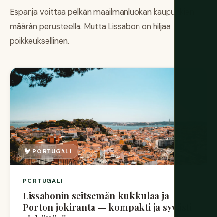
Espanja voittaa pelkän maailmanluokan kaupunkien
määrän perusteella. Mutta Lissabon on hiljaa
poikkeuksellinen.
🐓 PORTUGALI
PORTUGALI
Lissabonin seitsemän kukkulaa ja
Porton jokiranta — kompakti ja syvästi