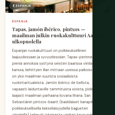
💃 ESPANJA
ESPANJA
Tapas, jamón ibérico, pintxos —
maailman julkin ruokakulttuuri Aasian
ulkopuolella
Espanjan ruokakulttuuri on poikkeuksellinen
laajuudessaan ja syvyydessään. Tapas-perinne —
pieniä annoksia syötynä seisten baarissa viinilasin
kanssa, kehittyen illan mittaan useissa paikoissa —
on yksi maailman suurista sosiaalisista
ruokintaritualeista. Jamón ibérico de bellota,
vapaasti laiduntaville tammituista sioista, pidetään
laajasti maailman parhaana kovana lihana. San
Sebastiánin pintxos-baarit (baskilaiset kanapétit
poikkeuksellisella kekseliäisyydellä bagueten
viipaleilla) tekevät jokaisesta vanhan kaupungin