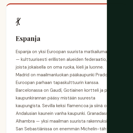
💃
Espanja
Espanja on yksi Euroopan suurista matkailumaista
— kulttuurisesti erillisten alueiden federaatio,
joista jokaisella on oma ruoka, kieli ja luonne.
Madrid on maailmanluokan pääkaupunki Pradon ja
Euroopan parhaan tapaskulttuurin kanssa.
Barcelonassa on Gaudí, Gotiainen kortteli ja paras
kaupunkirannan pääsy mistään suuresta
kaupungista. Sevilla keksi flamencoa ja siinä on
Andalusian kaunein vanha kaupunki. Granadassa on
Alhambra — yksi maailman suurista rakennuksista.
San Sebastiánissa on enemmän Michelin-tähtiä