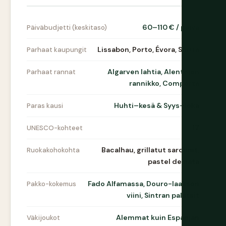
60–110 € / päivä
Päiväbudjetti (keskitaso)
Lissabon, Porto, Évora, Sintra
Parhaat kaupungit
Algarven lahtia, Alentejon
Parhaat rannat
rannikko, Comporta
Huhti–kesä & Syys–loka
Paras kausi
17
UNESCO-kohteet
Bacalhau, grillatut sardiinit,
Ruokakohokohta
pastel de nata
Fado Alfamassa, Douro-laakson
Pakko-kokemus
viini, Sintran palatsit
Alemmat kuin Espanjan
Väkijoukot