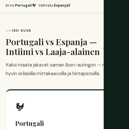
Arvo:
Portugali
🐓 · Vaihtelu:
Espanja
💃
ISO KUVA
Portugali vs Espanja —
Intiimi vs Laaja-alainen
Kaksi maata jakavat saman Iberi-auringon — mutta
hyvin erilaisilla mittakaavoilla ja hintapisteillä.
🐓
Portugali