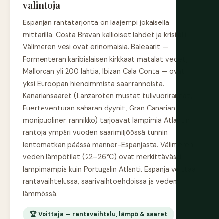
valintoja
Espanjan rantatarjonta on laajempi jokaisella
mittarilla. Costa Bravan kallioiset lahdet ja kristalli
Välimeren vesi ovat erinomaisia. Baleaarit —
Formenteran karibialaisen kirkkaat matalat vedet,
Mallorcan yli 200 lahtia, Ibizan Cala Conta — ovat
yksi Euroopan hienoimmista saarirannoista.
Kanariansaaret (Lanzaroten mustat tulivuorirannat,
Fuerteventuran saharan dyynit, Gran Canarian
monipuolinen rannikko) tarjoavat lämpimiä Atlantin
rantoja ympäri vuoden saarimiljöössä tunnin
lentomatkan päässä manner-Espanjasta. Välimeren
veden lämpötilat (22–26°C) ovat merkittävästi
lämpimämpiä kuin Portugalin Atlanti. Espanja voittaa
rantavaihtelussa, saarivaihtoehdoissa ja veden
lämmössä.
🏆 Voittaja — rantavaihtelu, lämpö & saaret