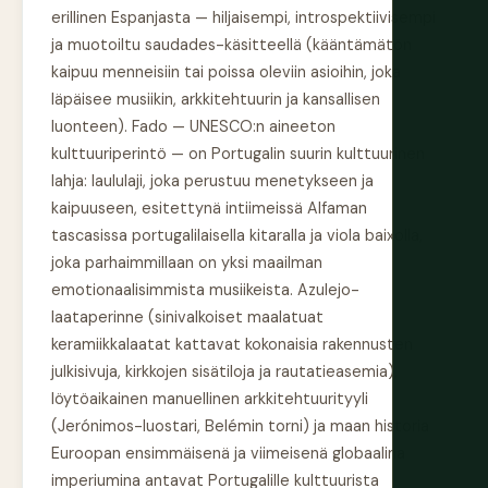
erillinen Espanjasta — hiljaisempi, introspektiivisempi
ja muotoiltu saudades-käsitteellä (kääntämätön
kaipuu menneisiin tai poissa oleviin asioihin, joka
läpäisee musiikin, arkkitehtuurin ja kansallisen
luonteen). Fado — UNESCO:n aineeton
kulttuuriperintö — on Portugalin suurin kulttuurinen
lahja: laululaji, joka perustuu menetykseen ja
kaipuuseen, esitettynä intiimeissä Alfaman
tascasissa portugalilaisella kitaralla ja viola baixolla,
joka parhaimmillaan on yksi maailman
emotionaalisimmista musiikeista. Azulejo-
laataperinne (sinivalkoiset maalatuat
keramiikkalaatat kattavat kokonaisia rakennusten
julkisivuja, kirkkojen sisätiloja ja rautatieasemia),
löytöaikainen manuellinen arkkitehtuurityyli
(Jerónimos-luostari, Belémin torni) ja maan historia
Euroopan ensimmäisenä ja viimeisenä globaalina
imperiumina antavat Portugalille kulttuurista