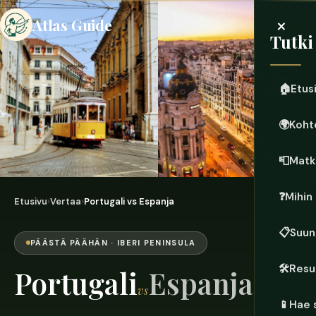
×
Atlas Guide
Tutki
🏠
Etus
🌍
Koht
📮
Matk
❓
Mihin
Etusivu
›
Vertaa
›
Portugali vs Espanja
📋
Suun
PÄÄSTÄ PÄÄHÄN · IBERI PENINSULA
🛠️
Resu
Portugali
Espanja
vs
📱
Hae 