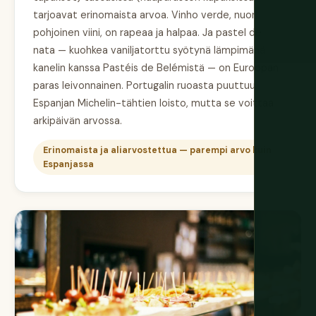
tarjoavat erinomaista arvoa. Vinho verde, nuori
pohjoinen viini, on rapeaa ja halpaa. Ja pastel de
nata — kuohkea vaniljatorttu syötynä lämpimänä
kanelin kanssa Pastéis de Belémistä — on Euroopan
paras leivonnainen. Portugalin ruoasta puuttuu
Espanjan Michelin-tähtien loisto, mutta se voittaa
arkipäivän arvossa.
Erinomaista ja aliarvostettua — parempi arvo kuin
Espanjassa