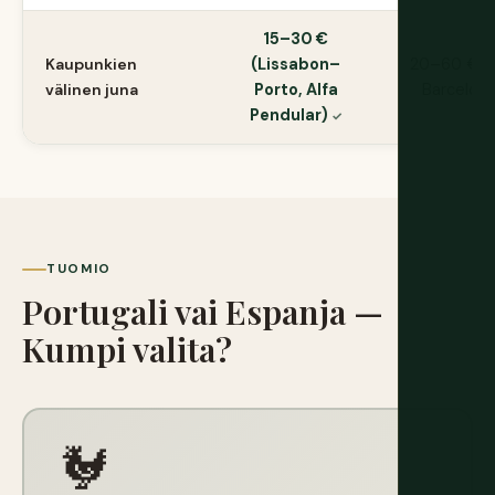
15–30 €
Kaupunkien
(Lissabon–
20–60 € (
välinen juna
Porto, Alfa
Barcelona
Pendular)
TUOMIO
Portugali vai Espanja —
Kumpi valita?
🐓