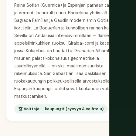
Reina Sofían (Guernica) ja Espanjan parhaan tapaks-
ja vermut-baarikulttuurin. Barcelona yhdistää
Sagrada Famílian ja Gaudín modernismin Gotiaisen
korttelin, La Boquerían ja kunnollisen rannan kanssa.
Sevilla on Andalusia intensiivimmillään — flamenco,
appelsiininkukkien tuoksu, Giralda-torni ja katedraali,
jossa Kolumbus on haudattu. Granadan Alhambra —
maurien palatsikokonaisuus geometrisellä
täydellisyydellä — on yksi maailman suurista
rakennuksista. San Sebastián lisää baskilaisen
ruokakaupungin poikkeuksellisella arvostuksella.
Espanjan kaupungit palkitsevat kuukauden vakavan
matkustamisen.
🏆 Voittaja — kaupungit (syvyys & vaihtelu)