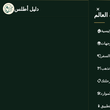
×
دليل أطلس
لعالم
ئيسية
🏠
وجهات
🌍
السفر
📮
 تذهب؟
❓
حلتك
📋
لموارد
🛠️
تطبيق
📱