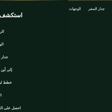
جدار السفر
الوجهات
الرئيسية
استكشف ا
الر
ال
جدار 
إلى أين
خطط لر
ا
احصل على ال