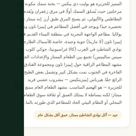
المميز للجزيرة هو بوليت دي بيكس — يخنة سمك مكونة من
مرحلتين حيث يُسلق السمك أولًا في مرق زعفران ويُقدم مع
البطاطس والأليولي، ثم يصبح المرق طبق أرز. إنه ممتاز عند
تحضيره جيدًا ويوجد في أفضل المطاعم في إيبيزا تاون وسانتا
يولاليا. مطاعم الواجهة البحرية في منطقة الميناء القديم في
إيبيزا تاون (لا مارينا) جوية وجيدة، خاصة للأسماك الطازجة.
نوادي الشاطئ في الغرب (كالا غراسيونيتا، جوكي كلوب في
سيس سالينيس) تجمع بين الطعام الممتاز والإعدادات الجميلة.
مشهد المطاعم الراقية حول إيبيزا تاون ومجموعة الفنادق
الفاخرة في الجنوب نمت بشكل كبير وتشمل بعض الطبخ
الرائع حقًا. هيرباس إيبيزينكيس — مشروب عشبي فريد
للجزيرة — هو الهضم المناسب. مشهد الطعام العام ممتع وغالباً
ممتاز؛ لكنه ببساطة لا يمتلك العمق أو ثقافة سوق الطعام
المحلي أو النظام البيئي الجاد للمطاعم الذي طورته بالما.
جيد — أكل نوادي الشاطئ ممتاز، عمق أقل بشكل عام