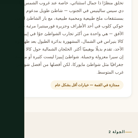
تخلق منظرًا ذا جمال استثنائي، خاصة عند غروب الشمس. بلايا
دي سيس سالينيس في الجنوب — شاطئ طويل مدعوم
بمستنقعات ملح طبيعية ومحمية طبيعية، مع بار الشاطئ الهيبي
جوكي كلوب في أحد الأطراف وجزيرة فورمينتيرا مرئية على
الأفق — هي واحدة من أكثر تجارب الشواطئ جوًا في إيبيزا.
كالا بنيراس في الشمال، المشهورة بدائرة الطبول بعد ظهر يوم
الأحد، تقدم بديلًا بوهيميًا أكثر. الخلجان الشمالية حول كالا دي
إن سيرا معزولة وجميلة. شواطئ إيبيزا ليست كثيرة أو متنوعة
جغرافيًا مثل شواطئ مايوركا، لكن أفضلها من أفضل شواطئ
غرب المتوسط.
ممتازة في القمة — خيارات أقل بشكل عام
الجولة 2