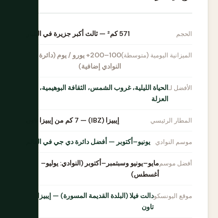
571 كم² — ثالث أكبر جزيرة في البليار
الحجم
100–200+ يورو / يوم (دائرة
الميزانية اليومية (متوسطة)
النوادي إضافية)
الحياة الليلية، غروب الشمس، الثقافة البوهيمية،
الأفضل لـ
العزلة
إيبيزا (IBZ) — 7 كم من إيبيزا تاون
المطار الرئيسي
يونيو–أكتوبر — أفضل دائرة دي جي في العالم
موسم النوادي
مايو–يونيو وسبتمبر–أكتوبر (النوادي: يوليو–
أفضل موسم
أغسطس)
دالت فيلا (البلدة القديمة المسورة) — إيبيزا
موقع اليونسكو
تاون