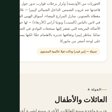
الحوريات من الأوديسة) وتُزار برحلات قوارب تدور حول
قاعدتها عند غروب الشمس. الداخل الشمالي لإيبيزا — تلال
مغطاة بالصنوبر، منازل المزارع البيضاء، أسواق الهيبي القديمة
في لاس دالياس (السبت) وبونتا أرابي (الأربعاء) — لها جو من
الأصالة المريحة التي تفتقر إليها منتجعات النوادي في الجنوب
تمامًا. مناظر إيبيزا وثقافتها جديرة بالاهتمام حقًا؛ لكنها ببساطة
على لوحة أصغر من مايوركا.
جميلة — إس فيدرا ودالت فيلا عالمية المستوى
الجولة 4
العائلات والأطفال
جزيرة واحدة مبنية للعائلات. الأخرى مبنية لشيء آخر.