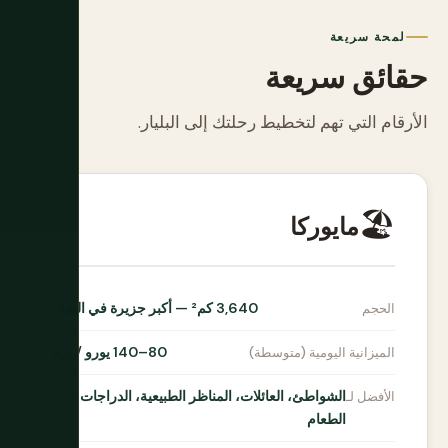
لمحة سريعة
حقائق سريعة
الأرقام التي تهم لتخطيط رحلتك إلى البليار.
🏖️
مايوركا
3,640 كم² — أكبر جزيرة في البليار
الحجم
80–140 يورو / يوم
الميزانية اليومية (متوسطة)
الشواطئ، العائلات، المناظر الطبيعية، الدراجات،
الأفضل لـ
الطعام