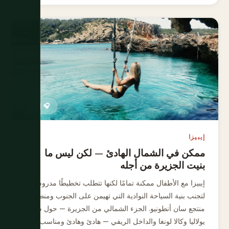
🎧 إيبيزا
إيبيزا
ممكن في الشمال الهادئ — لكن ليس ما
بنيت الجزيرة من أجله
إيبيزا مع الأطفال ممكنة تمامًا لكنها تتطلب تخطيطًا مدروسًا
لتجنب بنية السياحة النوادية التي تهيمن على الجنوب ومنطقة
منتجع سان أنطونيو. الجزء الشمالي من الجزيرة — حول سانتا
يولاليا وكالا لونغا والداخل الريفي — هادئ وهادئ ومناسب