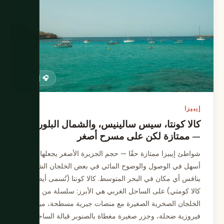
🎧 إيبيزا
إيبيزا
كالا كونتا، سيس سالينيس، والشمال البلوري
— ممتازة لكن على مسرح أصغر
شواطئ إيبيزا ممتازة حقًا — حجم الجزيرة الأصغر يجعلها
أسهل في الوصول والوضوح المائي في بعض الخلجان الشمالية
ينافس أي مكان في البحر المتوسط. كالا كونتا (تُسمى أيضًا
كالا كومتي) على الساحل الغربي هي الأبرز: سلسلة من
الخلجان الصخرية الصغيرة مع منصات جيرية مسطحة، مياه
فيروزية ضحلة، وجزر صغيرة مغطاة بالصنوبر قبالة الساحل