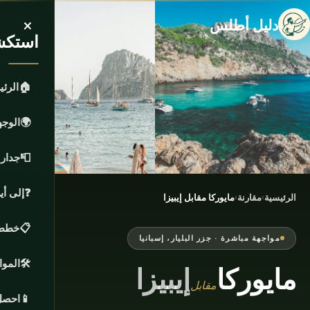
×
دليل أطلس
استكش
🏠
الرئي
🌍
الوج
📮
جدار 
❓
إلى أ
الرئيسية
›
مقارنة
›
مايوركا مقابل إيبيزا
📋
خطط 
مواجهة مباشرة · جزر البليار، إسبانيا
🛠️
الموا
مايوركا
إيبيزا
مقابل
📱
احصل