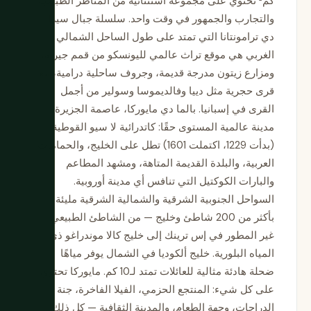
كم² تحتوي على مجموعة استثنائية من المناظر الطبيعية
والتجارب والجمهور في وقت واحد. سلسلة جبال سيرا
دي ترامونتانا التي تمتد على طول الساحل الشمالي
الغربي هي موقع تراث عالمي لليونسكو من قمم جيرية،
ومزارع زيتون مدرجة قديمة، وجروف ساحلية درامية، مع
قرى حجرية مثل دييا وفالديموسا وسولير من أجمل
القرى في إسبانيا. بالما دي مايوركا، عاصمة الجزيرة،
مدينة عالمية المستوى حقًا: كاتدرائية لا سيو القوطية
(بدأت 1229، اكتملت 1601) تطل على الخليج، والحمامات
العربية، والبلدة القديمة المتاهة، ومشهد المطاعم
والبارات الكوكتيل التي تنافس أي مدينة أوروبية.
السواحل الجنوبية الشرقية والشمالية الشرقية مليئة
بأكثر من 200 شاطئ وخليج — من الشاطئ الطبيعي
غير المطور في إس ترينك إلى خليج كالا موندراغو ذي
المياه البلورية. خليج ألكوديا في الشمال يوفر مياهًا
ضحلة هادئة مثالية للعائلات تمتد لـ10 كم. مايوركا تحتوي
على كل شيء: المنتجع الحزمي، الفيلا الفاخرة، جنة
الدراجات، وجهة الطعام، والمدينة الثقافية — كل ذلك