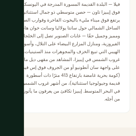
فيلا — البلدة القديمة المسورة المدرجة في اليونسكو
فوق إيبيزا تاون — حصن متوسطي ذو جمال استثنائي
يرتفع فوق ميناء مليء باليخوت الفاخرة وقوارب الصيد.
الساحل الشمالي حول سانتا يولاليا وسانت خوان هادئ
ومميز وجميل حقًا — غابات الصنوبر تصل إلى الخلجان
الفيروزية، ومنازل المزارع البيضاء على التلال، وأسواق
الهيبي التي تبيع الخزف والمجوهرات منذ الستينيات.
غروب الشمس في إيبيزا، المشاهد من مقهى ديل مار
على واجهة سان أنطونيو أو من الجروف فوق إس فيدرا
(كومة بحرية غامضة بارتفاع 413 مترًا ذات أسطورة
قديمة وجيولوجيا استثنائية)، من أشهر غروب الشمس
في البحر المتوسط. إيبيزا تكافئ من يعرفون ما يأتون
من أجله.