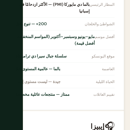
بالما دي مايوركا (PMI) — الأكثر ازدحامًا في
المطار الرئيسي
إسبانيا
200+ — تنوع هائل
الشواطئ والخلجان
مايو–يونيو وسبتمبر–أكتوبر (المواسم المنخفضة:
أفضل موسم
أفضل قيمة)
سلسلة جبال سيرا دي ترامونتانا
موقع اليونسكو
بالما — عالمية المستوى حقًا
العاصمة
جيدة — ليست مستوى إيبيزا
الحياة الليلية
ممتاز — منتجعات عائلية مخصصة
تقييم العائلات
🎧
إيبيزا