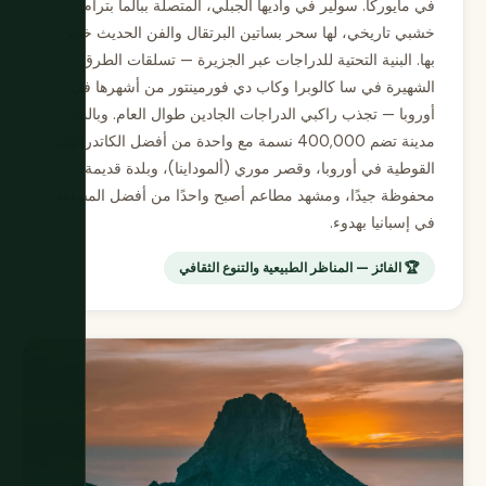
في مايوركا. سولير في واديها الجبلي، المتصلة ببالما بترام
خشبي تاريخي، لها سحر بساتين البرتقال والفن الحديث خاص
بها. البنية التحتية للدراجات عبر الجزيرة — تسلقات الطرق
الشهيرة في سا كالوبرا وكاب دي فورمينتور من أشهرها في
أوروبا — تجذب راكبي الدراجات الجادين طوال العام. وبالما:
مدينة تضم 400,000 نسمة مع واحدة من أفضل الكاتدرائيات
القوطية في أوروبا، وقصر موري (ألموداينا)، وبلدة قديمة
محفوظة جيدًا، ومشهد مطاعم أصبح واحدًا من أفضل المشاهد
في إسبانيا بهدوء.
🏆 الفائز — المناظر الطبيعية والتنوع الثقافي