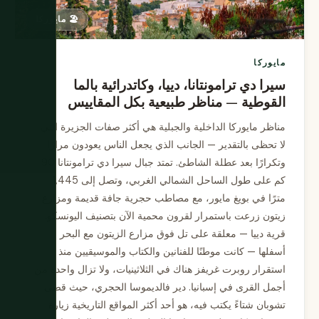
🏖️ مايوركا
مايوركا
سيرا دي ترامونتانا، دييا، وكاتدرائية بالما
القوطية — مناظر طبيعية بكل المقاييس
مناظر مايوركا الداخلية والجبلية هي أكثر صفات الجزيرة التي
لا تحظى بالتقدير — الجانب الذي يجعل الناس يعودون مرارًا
وتكرارًا بعد عطلة الشاطئ. تمتد جبال سيرا دي ترامونتانا 90
كم على طول الساحل الشمالي الغربي، وتصل إلى 1,445
مترًا في بويغ مايور، مع مصاطب حجرية جافة قديمة ومزارع
زيتون زرعت باستمرار لقرون محمية الآن بتصنيف اليونسكو.
قرية دييا — معلقة على تل فوق مزارع الزيتون مع البحر
أسفلها — كانت موطنًا للفنانين والكتاب والموسيقيين منذ
استقرار روبرت غريفز هناك في الثلاثينيات، ولا تزال واحدة من
أجمل القرى في إسبانيا. دير فالديموسا الحجري، حيث قضى
تشوبان شتاءً يكتب فيه، هو أحد أكثر المواقع التاريخية زيارة