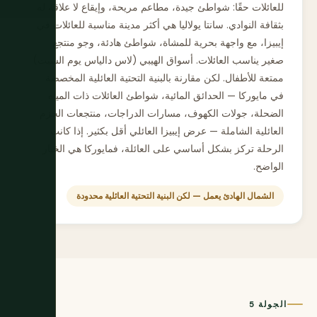
للعائلات حقًا: شواطئ جيدة، مطاعم مريحة، وإيقاع لا علاقة له
بثقافة النوادي. سانتا يولاليا هي أكثر مدينة مناسبة للعائلات في
إيبيزا، مع واجهة بحرية للمشاة، شواطئ هادئة، وجو منتجع
صغير يناسب العائلات. أسواق الهيبي (لاس دالياس يوم السبت)
ممتعة للأطفال. لكن مقارنة بالبنية التحتية العائلية المخصصة
في مايوركا — الحدائق المائية، شواطئ العائلات ذات المياه
الضحلة، جولات الكهوف، مسارات الدراجات، منتجعات الحزم
العائلية الشاملة — عرض إيبيزا العائلي أقل بكثير. إذا كانت
الرحلة تركز بشكل أساسي على العائلة، فمايوركا هي الخيار
الواضح.
الشمال الهادئ يعمل — لكن البنية التحتية العائلية محدودة
الجولة 5