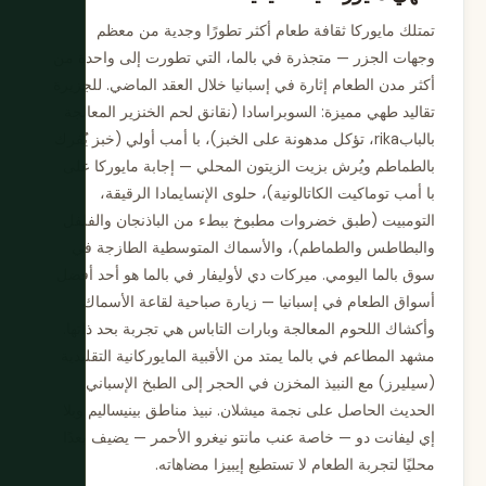
تمتلك مايوركا ثقافة طعام أكثر تطورًا وجدية من معظم
وجهات الجزر — متجذرة في بالما، التي تطورت إلى واحدة من
أكثر مدن الطعام إثارة في إسبانيا خلال العقد الماضي. للجزيرة
تقاليد طهي مميزة: السوبراسادا (نقانق لحم الخنزير المعالجة
بالبابrika، تؤكل مدهونة على الخبز)، با أمب أولي (خبز يُفرك
بالطماطم ويُرش بزيت الزيتون المحلي — إجابة مايوركا على
با أمب توماكيت الكاتالونية)، حلوى الإنسايمادا الرقيقة،
التومبيت (طبق خضروات مطبوخ ببطء من الباذنجان والفلفل
والبطاطس والطماطم)، والأسماك المتوسطية الطازجة في
سوق بالما اليومي. ميركات دي لأوليفار في بالما هو أحد أفضل
أسواق الطعام في إسبانيا — زيارة صباحية لقاعة الأسماك
وأكشاك اللحوم المعالجة وبارات التاباس هي تجربة بحد ذاتها.
مشهد المطاعم في بالما يمتد من الأقبية المايوركانية التقليدية
(سيليرز) مع النبيذ المخزن في الحجر إلى الطبخ الإسباني
الحديث الحاصل على نجمة ميشلان. نبيذ مناطق بينيساليم وبلا
إي ليفانت دو — خاصة عنب مانتو نيغرو الأحمر — يضيف بعدًا
محليًا لتجربة الطعام لا تستطيع إيبيزا مضاهاته.