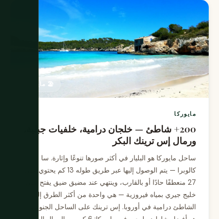
🏖️ مايوركا
مايوركا
200+ شاطئ — خلجان درامية، خلفيات جبلية،
ورمال إس ترينك البكر
ساحل مايوركا هو البليار في أكثر صورها تنوعًا وإثارة. سا
كالوبرا — يتم الوصول إليها عبر طريق طوله 13 كم يحتوي على
27 منعطفًا حادًا أو بالقارب، وينتهي عند مضيق ضيق يفتح على
خليج جيري بمياه فيروزية — هي واحدة من أكثر الطرق إلى
الشاطئ درامية في أوروبا. إس ترينك على الساحل الجنوبي
هو أفضل شاطئ طبيعي في مايوركا: 6 كم من الرمال البيضاء