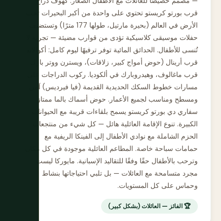
— مصمم خصيصًا للعائلات مع الأطفال الصغار. كهوف دراخ
قرب بورتو كريستو تحتوي على واحدة من أكبر البحيرات تحت
الأرض في العالم (بحيرة مارتيل، طولها 177 مترًا) وتستضيف
حفلات موسيقى كلاسيكية تؤدى من قوارب مضيئة — تجربة لا
تُنسى للأطفال. الحدائق المائية توفر ترفيهًا ليوم كامل: أكوالاند
قرب أرينال (حوض أمواج كبير، زلاقات)، ويسترن ووتر بارك
قرب ماغالوف، وهيدروبارك في ألكوديا. ركوب الدراجات على
مسارات خطوط السكك الحديدية القديمة (فيا فيرديس) آمن
ومسطح ومناسب لجميع الأعمار. حوض أسماك بالما ممتاز.
سفاري دي بورتو كريستو يسمح بلقاءات قريبة مع الحيوانات
الكبيرة. تنوع الإقامة العائلية هائل — كل شيء من منتجعات
الحزم الشاملة مع نوادي الأطفال إلى الفينكا الريفية مع
حمامات سباحة خاصة. المطاعم العائلية موجودة في كل مكان
وترحب بالأطفال حقًا وفقًا للتقاليد الإسبانية. مايوركا ليست
مجرد متسامحة مع العائلات — بل تلبي احتياجاتها بنشاط
وحماس على كل المستويات.
🏆 الفائز — العائلات (بشكل كبير)