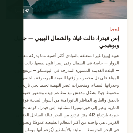
🎧 إيبيزا
إيبيزا
إس فيدرا، دالت فيلا، والشمال الهيبي — جميل
وبوهيمي
هوية إيبيزا غير المتعلقة بالنوادي أكثر أهمية مما يدركه معظم
الزوار — خاصة في الشمال وفي إيبيزا تاون نفسها. دالت فيلا
— البلدة القديمة المسورة المدرجة في اليونسكو — ترتفع فوق
الميناء على تل محصن، وأزقتها الضيقة المرصوفة بالحصى،
وجدرانها البيضاء، ومنحدرات عصر النهضة تحيط بحي تاريخي
محفوظ جيدًا بشكل مدهش مع مطاعم جيدة وشعور حقيقي
بالعمق والطابع. المناظر البانورامية من أسوار المدينة فوق
المارينا وعبر إلى فورمينتيرا استثنائية. إس فيدرا، كومة بحر
جيرية بارتفاع 413 مترًا ترتفع من البحر قبالة الساحل الجنوبي
الغربي، هي واحدة من أكثر المعالم الطبيعية غموضًا وتصويرًا
في البحر المتوسط — مليئة بالأساطير (يُزعم أنها موطن