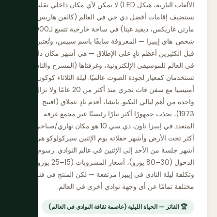
الألعاب النارية، هيكل LED) لا يمكن لأي مكان داخلي تقليده،
يستضيف إقامات أفضل دي جي في العالم (كالفن هاريس،
مارتن غاريكس، ديفيد غيتا) في ساحة خارجية تتسع لـ5,000
شخص. هاي إيبيزا — المعروفة سابقًا باسم سبيس، وتُعتبر من
قبل الكثيرين أعظم نادٍ على الإطلاق — هي أشهر مكان داخلي
في العالم للموسيقى الإلكترونية، وغرفتاها (المسرح والنادي)
تستخدمان كمعيار لجودة الصوت عالميًا. ليلة الثلاثاء كوكون في
أمنيسيا مع سفن فاث تجري منذ أكثر من 20 عامًا ولا تزال
واحدة من أهم ليالي التكنو. باتشا، أقدم نادٍ عملاق (افتتح
1973)، يجذب جمهورًا أكثر تيارًا رئيسيًا عبر مجمع غرفه
المتعدد في إيبيزا تاون. دي سي 10 هو مكان نهاري/صباحي
أكثر تحت الأرض وأشهر حفلاته يوم الإثنين سيركولوكو هي
أشهر جلسة من الأحد إلى الإثنين في عالم النوادي. رسوم
الدخول (30–80 يورو)، أسعار المشروبات (15–25 يورو)،
وتكلفة ليلة النادي في إيبيزا مرتفعة — لكن المنتج في فئة
مختلفة تمامًا عن أي وجهة نوادي أخرى في العالم.
🏆 الفائز — الحياة الليلية (عاصمة ثقافة النوادي في العالم)