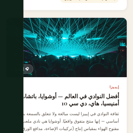
🎧 إيبيزا
إيبيزا
أفضل النوادي في العالم — أوشوايا، باتشا،
أمنيسيا، هاي، دي سي 10
ثقافة النوادي في إيبيزا ليست مبالغة ولا تتعلق بالسمعة بشكل
أساسي — إنها منتج متفوق واقعيًا. أوشوايا هي نادي ملعب
مفتوح الهواء بمقياس إنتاج (تركيبات الإضاءة، مدافع الورق،