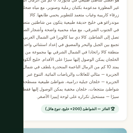
غير المطورة مدعومة بكثبان رملية وصنوبر، مع مياه ضحلة
زرقاء كاريبية وغياب متعمد للتطوير يحمي طابعها. كالا
موندراغو هي خليج حديقة طبيعية يتكون من شاطئين متصلين
في الجنوب الشرقي، مع مياه محمية واضحة وأشجار الصنوبر
تصل إلى الشاطئ. كالا دي سا كالوبرا في الشمال الغربي
تجمع بين الجبل والبحر والمضيق في إعداد استثنائي واحد.
منطقة كالا راتخادا في الشمال الشرقي بها مجموعة من
الخلجان يمكن الوصول إليها سيرًا على الأقدام. خليج ألكوديا
يمتد 10 كم من الرمال الناعمة المنحدرة بلطف في شمال
الجزيرة — مثالي للعائلات والرياضات المائية. التنوع عبر
الجزيرة — خلجان جبلية درامية، شواطئ طبيعية مسطحة،
شواطئ منتجعات، خلجان مخفية يمكن الوصول إليها فقط
سيرًا — مستحيل تكراره على لوحة إيبيزا الأصغر.
🏆 الفائز — الشواطئ (200+ خليج، تنوع هائل)