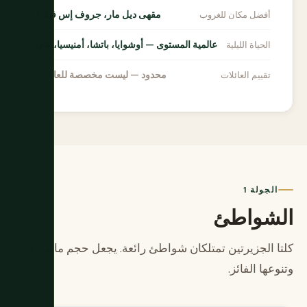
مقهى ديل مار، جروف إس فيدرا
أفضل مكان للغروب
عالمية المستوى — أوشوايا، باتشا، أمنيسيا، هاي
الحياة الليلية
محدود — ليست مخصصة للعائلات
تقييم العائلات
الجولة 1
الشواطئ
كلتا الجزيرتين تمتلكان شواطئ رائعة. يجعل حجم مايوركا
وتنوعها الفائز.