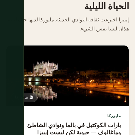
الحياة الليلية
إيبيزا اخترعت ثقافة النوادي الحديثة. مايوركا لديها حياة ليلية.
هذان ليسا نفس الشيء.
🏖️ مايوركا
مايوركا
بارات الكوكتيل في بالما ونوادي الشاطئ
وماغالوف — حيوية لكن ليست إيبيزا