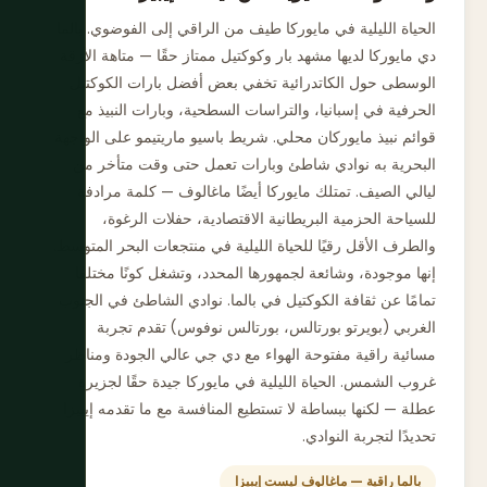
الحياة الليلية في مايوركا طيف من الراقي إلى الفوضوي. بالما
دي مايوركا لديها مشهد بار وكوكتيل ممتاز حقًا — متاهة الأزقة
الوسطى حول الكاتدرائية تخفي بعض أفضل بارات الكوكتيل
الحرفية في إسبانيا، والتراسات السطحية، وبارات النبيذ مع
قوائم نبيذ مايوركان محلي. شريط باسيو ماريتيمو على الواجهة
البحرية به نوادي شاطئ وبارات تعمل حتى وقت متأخر من
ليالي الصيف. تمتلك مايوركا أيضًا ماغالوف — كلمة مرادفة
للسياحة الحزمية البريطانية الاقتصادية، حفلات الرغوة،
والطرف الأقل رقيًا للحياة الليلية في منتجعات البحر المتوسط.
إنها موجودة، وشائعة لجمهورها المحدد، وتشغل كونًا مختلفًا
تمامًا عن ثقافة الكوكتيل في بالما. نوادي الشاطئ في الجنوب
الغربي (بويرتو بورتالس، بورتالس نوفوس) تقدم تجربة
مسائية راقية مفتوحة الهواء مع دي جي عالي الجودة ومناظر
غروب الشمس. الحياة الليلية في مايوركا جيدة حقًا لجزيرة
عطلة — لكنها ببساطة لا تستطيع المنافسة مع ما تقدمه إيبيزا
تحديدًا لتجربة النوادي.
بالما راقية — ماغالوف ليست إيبيزا