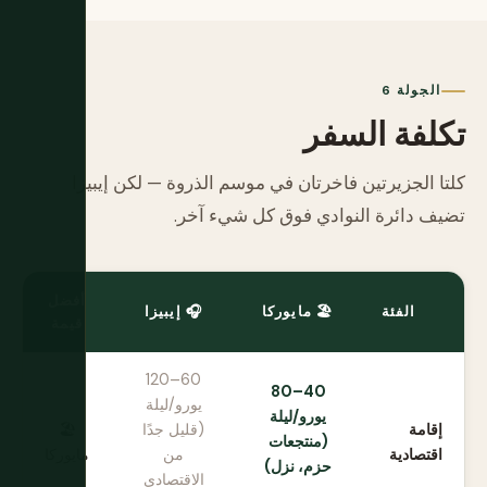
الجولة 6
تكلفة السفر
كلتا الجزيرتين فاخرتان في موسم الذروة — لكن إيبيزا
تضيف دائرة النوادي فوق كل شيء آخر.
أفضل
الفئة
🏖️ مايوركا
🎧 إيبيزا
قيمة
60–120
40–80
يورو/ليلة
يورو/ليلة
إقامة
(قليل جدًا
🏖️
(منتجعات
اقتصادية
من
مايوركا
حزم، نزل)
الاقتصادي