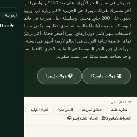
جزيرتان في نفس البحر الأزرق، على بعد 140 كم، وليس لديهما شيء
آخر مشترك تقريبًا. مايوركا هي الجزيرة الأكثر زيارة في أوروبا — مكان
يحتوي على 200 خليج مخفي، وسلسلة جبال مدرجة في قائمة
ffee
☕
اليونسكو، ومدينة (بالما) عالمية المستوى حقًا، وما يكفي من التنوع
لاستيعاب شهر كامل دون إرهاق. إيبيزا أصغر حجمًا، أكثر تركيزًا، وفريدة
تمامًا: عاصمة ثقافة النوادي في العالم لأربعة أشهر في السنة، وواحدة
من أجمل جزر البحر المتوسط في الثمانية الأخرى. كلاهما استثنائي. أي
واحد تحتاجه يعتمد تمامًا على سبب سفرك.
🏖️ جولات مايوركا
🎧 جولات إيبيزا
الانتقال إلى:
نظرة عامة
حقائق سريعة
الشواطئ
الحياة الليلية
المناظر الطبيع
الشواطئ:
مايوركا
🏖️ · الحياة الليلية:
إيبيزا
🎧