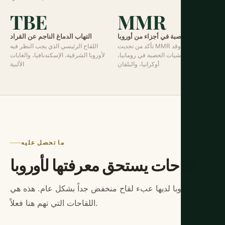
TBE
MMR
تفشي الحصبة في أجزاء من أوروبا
التهاب الدماغ الناجم عن القراد
تأكد من تحديث MMR الخاص بك. وقد
اللقاح الرئيسي الذي يجب النظر فيه
حدثت تفشيات الحصبة في رومانيا،
لأوروبا الشرقية، الإسكندنافيا، والغابات
أوكرانيا، والبلقان
الألبية
ما تحصل عليه
لقاحات يستحق معرفتها لأوروبا
أوروبا لديها عبء لقاح منخفض جداً بشكل عام. هذه هي
اللقاحات التي تهم هنا فعلاً.