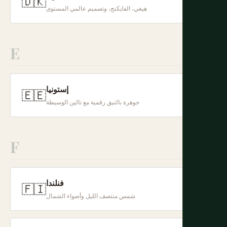
🇩🇰
+
هيغي، الفايكنج، وتصميم عالمي المستوى
E
إستونيا
🇪🇪
+
جوهرة بالتيق رقمية مع تالين الوسيطة
F
فنلندا
🇫🇮
+
شمس منتصف الليل وأضواء الشمال