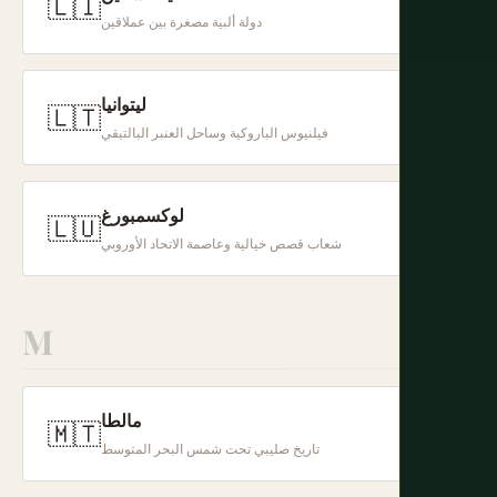
🇱🇮
+
دولة ألبية مصغرة بين عملاقين
ليتوانيا
🇱🇹
+
فيلنيوس الباروكية وساحل العنبر البالتيقي
لوكسمبورغ
🇱🇺
+
شعاب قصص خيالية وعاصمة الاتحاد الأوروبي
M
مالطا
🇲🇹
+
تاريخ صليبي تحت شمس البحر المتوسط