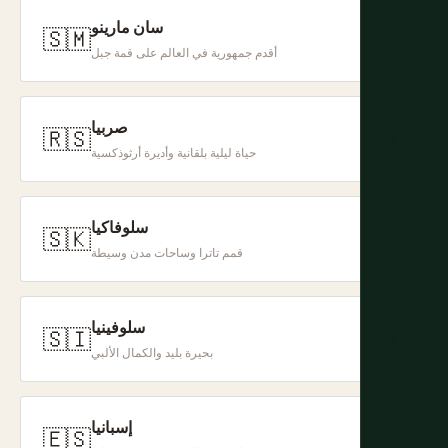
سان مارينو
🇸🇲
+
أقدم جمهورية في العالم على قمة جبل
صربيا
🇷🇸
+
حياة ليلية بلقانية وأديرة أرثوذكسية
سلوفاكيا
🇸🇰
+
قمم تاترا وساحات مدن وسيطة
سلوفينيا
🇸🇮
+
بحيرة بليد والكمال الألبي
إسبانيا
🇪🇸
+