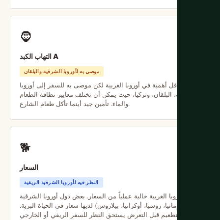
🧔
التهاب الكبد A
موصى به لأوروبا الشرقية والبلقان
أقل أهمية في أوروبا الغربية لكن موصى به للسفر إلى أوروبا
الشرقية، البلقان، وتركيا، حيث يمكن أن تختلف معايير نظافة الطعام
والماء. تأمين جيد أينما تأكل طعام الشارع.
🐕
السعار
النظر فيه لأوروبا الشرقية الريفية
أوروبا الغربية خالية عملياً من السعار. بعض دول أوروبا الشرقية
(رومانيا، روسيا، أوكرانيا، بيلاروس) لديها سعار في الحياة البرية.
التطعيم قبل التعرض يستحق النظر للسفر الريفي أو الخارجي