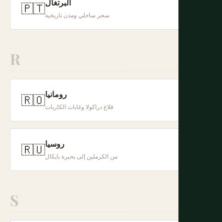
البرتغال
🇵🇹
+
سحر ساحلي ومدن تاريخية
R
رومانيا
🇷🇴
+
قلاع دراكولا وغابات الكاربات
روسيا
🇷🇺
+
من الكرملين إلى بحيرة بايكال
S