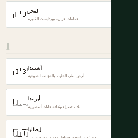
المجر
🇭🇺
+
حمامات حرارية وبودابست الكبيرة
I
آيسلندا
🇮🇸
+
أرض النار، الجليد، والعجائب الطبيعية
أيرلندا
🇮🇪
+
تلال خضراء وثقافة حانات أسطورية
إيطاليا
🇮🇹
+
فن عصر النهضة، سواحل مذهلة، مطبخ عالمي