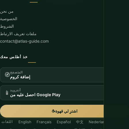
من نحن
الخصوصية
الشروط
ملفات تعريف الارتباط
contact@atlas-guide.com
خذ أطلس معك
المتصفح
🧭
إضافة كروم
أندرويد
📱
احصل عليه من Google Play
اشترِ لي قهوة
☕
العربية
Nederlands
中文
Español
Français
English
اللغات