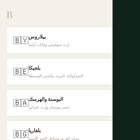
B
بيلاروس
🇧🇾
+
إرث سوفييتي وغابات أولية
بلجيكا
🇧🇪
+
الشوكولاتة، البيرة، والمدن الوسيطة
البوسنة والهرسك
🇧🇦
+
جسر موستار وإرث عثماني
بلغاريا
🇧🇬
+
وديان الورود وساحل البحر الأسود