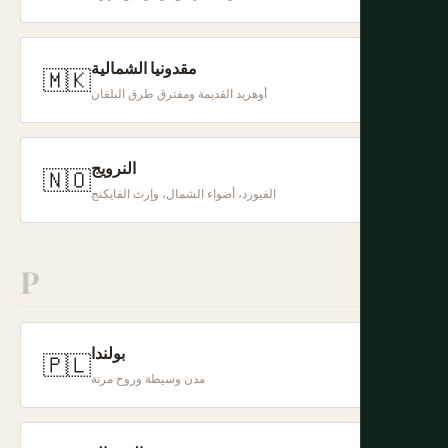
مقدونيا الشمالية
🇲🇰
+
أوهريد القديمة ومفترق طرق البلقان
النرويج
🇳🇴
+
الفيورد، أضواء الشمال، وإرث الفايكنج
P
بولندا
🇵🇱
+
مدن وسيطة وروح مرنة