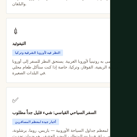
والبلقان.
💉
التيفوئيد
النظر فيه لأوروبا الشرقية وتركيا
غير موصى به روتينياً لأوروبا الغربية. يستحق النظر للسفر إلى أوروبا
الشرقية الريفية، القوقاز، وتركيا، خاصة إذا كنت ستأكل طعام محلي
في البلدات الصغيرة.
✅
السفر السياحي القياسي: شيء قليل جداً مطلوب
أخبار جيدة لمعظم المسافرين
لمعظم جداول السياحة الأوروبية — باريس، روما، برشلونة،
أمستردام، براغ، فيينا — المتطلب الوحيد الحقيقي هو ضمان تحديث