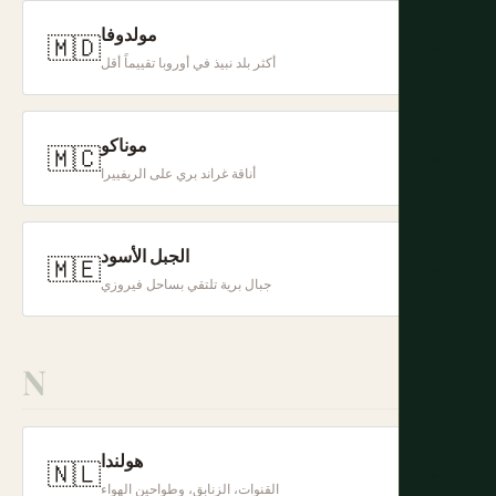
مولدوفا
🇲🇩
+
أكثر بلد نبيذ في أوروبا تقييماً أقل
موناكو
🇲🇨
+
أناقة غراند بري على الريفييرا
الجبل الأسود
🇲🇪
+
جبال برية تلتقي بساحل فيروزي
N
هولندا
🇳🇱
+
القنوات، الزنابق، وطواحين الهواء