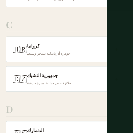
C
كرواتيا
🇭🇷
+
جوهرة أدرياتيكية بسحر وسيط
جمهورية التشيك
🇨🇿
+
قلاع قصص خيالية وبيرة حرفية
D
الدنمارك