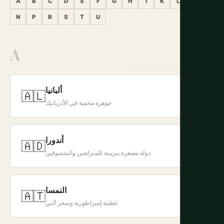
A
B
C
D
E
F
G
H
I
K
L
M
N
P
R
S
T
U
A
ألبانيا
🇦🇱
+
جوهرة مخفية في الأدرياتيك
أندورا
🇦🇩
+
دولة مصغرة بيرينية للمتزلجين والمتسوقين
النمسا
🇦🇹
+
عظمة إمبراطورية وسحر ألبي