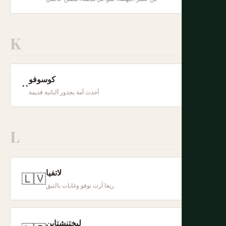
K
كوسوفو
··
+
أحدث أمة بجذور ألبانية قديمة
L
لاتفيا
🇱🇻
+
ريغا آرت نوفو وغابات بالتيق
ليختنشتاين