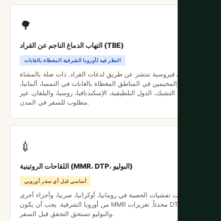
🌳
التهاب الدماغ الناجم عن القراد (TBE)
النظر فيه لأوروبا الشرقية المغطاة بالغابات
عدوى فيروسية تنتشر عن طريق لدغات القراد. ذات صلة بالمشاة
والمخيمين في المناطق المغطاة بالغابات في النمسا، ألمانيا،
جمهورية التشيك، الدول البلطيقية، الإسكندنافيا، روسيا، والبلقان. غير
مطلوب للسفر في المدن.
💉
اللقاحات الروتينية (MMR، DTP، البوليو)
أساسي قبل أي سفر أوروبي
وقد حدثت تفشيات الحصبة في رومانيا، أوكرانيا، صربيا، وأجزاء أخرى
من أوروبا الشرقية. يجب أن يكون MMR محدثاً. تعزيزات DTP
والبوليو تستحق التحقق قبل السفر.