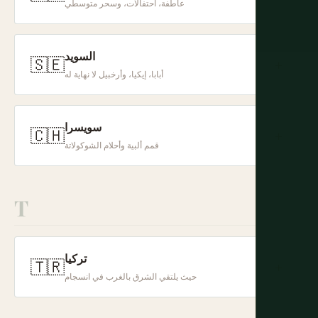
عاطفة، احتفالات، وسحر متوسطي
السويد
🇸🇪
+
أبابا، إيكيا، وأرخبيل لا نهاية له
سويسرا
🇨🇭
+
قمم ألبية وأحلام الشوكولاتة
T
تركيا
🇹🇷
+
حيث يلتقي الشرق بالغرب في انسجام