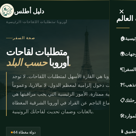
×
دليل أطلس
لعالم
أوروبا
›
متطلبات اللقاحات
›
الرئيسية
ئيسية
🏠
صحة السفر
متطلبات لقاحات
وجهات
🌍
حسب البلد.
أوروبا
السفر
📮
أوروبا هي القارة الأسهل لمتطلبات اللقاحات. لا توجد
 نذهب؟
❓
لقاحات دخول إلزامية لمعظم الدول، لا مالاريا، وعموماً
رعاية صحية ممتازة. الأمور الرئيسية التي يجب مراقبتها هي
حلتك
📋
التهاب الدماغ الناجم عن القراد في أوروبا الشرقية المغطاة
بالغابات وضمان تحديث لقاحاتك الروتينية.
لموارد
🛠️
تطبيق
📱
44 دولة مغطاة