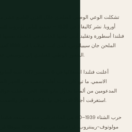
تشكلت الوعي الوطني الفنلندي خلال القرن التاسع عشر من 
أوروبا. نشر كاليفالا في 1835 — تجم
فنلندا أسطورة وتقليد أدبي بلغتها الخاصة في اللحظة نفسها ال
الملحن جا
الشعور الوطني الفنلندي إلى موسيقى حظرتها السلطات الروسية فورًا. الفنلنديون الوطنيون فازوا.
أعلنت فنلندا استقلا
الاسمي. ما تبع كان حرب أهلية وحشية بين الحمر الفن
استغرقت أجيالًا للاعتراف بها بالكامل. الآثار والصمت حول هذه الفترة لا يزالان موجودين في الثقافة الفنلندية.
حرب الشتاء 1939–40 هي الحادثة التي حددت سمع