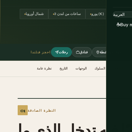
يورو (€)
3 ساعات من لندن
شمال أوروبا
☕
Buy 
جولات وأنشطة
فنادق
رحلات
احجز فنلندا
الثقافة وآداب السلوك
الوجهات
التاريخ
نظرة عامة
النظرة الصادقة
ًا
فيه
تدخل
الذي
ما