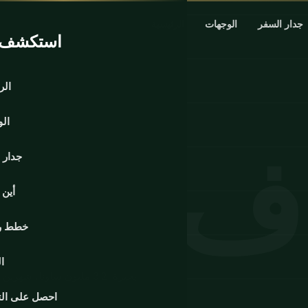
جدار السفر
الوجهات
الرئيسية
استكشف ا
الر
ال
جدار 
أين
خطط ر
ا
احصل على ال