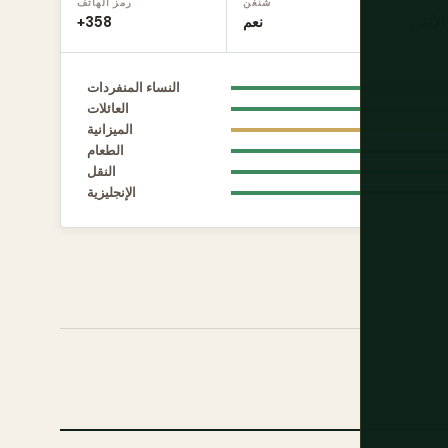
القيادة
شنغن
رمز الهاتف
الأيمن
نعم
+358
النساء المنفردات
العائلات
الميزانية
الطعام
النقل
الإنجليزية