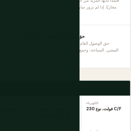
فنلندا لديها المزيد من الساونا من السيارات. هذا ليس كلامًا
مجازيًا. إذا لم تزور ساونا حقيقية، فأنت لم تكن في فنلندا.
حق كل رجل ينطبق في كل مكان
حق الوصول العام في فنلندا يعني أنه يمكنك التخييم،
المشي، السباحة، وجمع التوت على أي أرض في البلاد. هذا
قانون وفلسفة.
الكهرباء
منطقة زمنية
230 فولت، نوع C/F
التوقيت الشرقي
فنلندية و
الأوروبي (UTC+2)