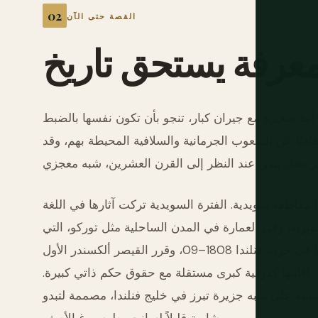
القصة حتى الآن
معرفة
يستحق
تاريخ
 أمة صغيرة مع جيران كبار، تنجو بأن تكون نفسها بالضبط
ثقافيًا عن الشعوب الجرمانية والسلافية المحيطة بهم، وقد
قرن الثاني عشر إلى 1809، كانت فنلندا مقاطعة سويدية. الفترة السويدية تركت آثارها في اللغة
وثرية، وفي العمارة في المدن الساحلية مثل توركو، التي
كانت العاصمة طوال هذه الحقبة. خسرت السويد فنلندا لروسيا في حرب فنلندا 1808–09، وقرر القيصر ألكسندر الأول
، أقامها كدوقية كبرى مستقلة مع حقوق حكم ذاتي كبيرة.
نية على شبه جزيرة تبرز في خليج فنلندا، مصممة لتبدو