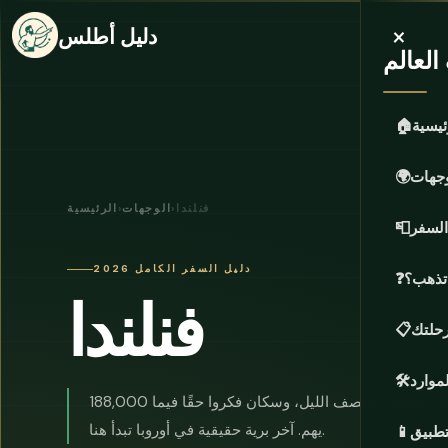
×
دليل أطلس
لعالم
ئيسية
🏠
وجهات
🌍
فنلندا
›
الوجهات
›
الرئيسية
السفر
📮
دليل السفر الكامل 2026
 تذهب؟
❓
فنلندا
حلتك
📋
لموارد
🛠️
188,000 بحيرة، 3.2 مليون ساونا، شهرين من شمس منتصف الليل، وسكان فكروا حقًا فيما
يهم. آخر برية حقيقية في أوروبا تبدأ هنا.
تطبيق
📱