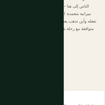
الناس إلى هنا — الإغلو الزجاجي في لابلاند، رحلات الرن
ميزانية متعمدة. الصعوبة الأخرى هي الانقسام الموسمي. 
تفعله وأين تذهب يعتمد تمامًا على متى تصل. رحلة منتصف ا
متوافقة مع رحلة شتاء لرؤية أضواء الشمال، ولا يجب أن تحاو
النسخة القصيرة: قرر أي فنلندا تريد. ثم اذهب إليها بالكامل.
الساونا ليست اختيارية