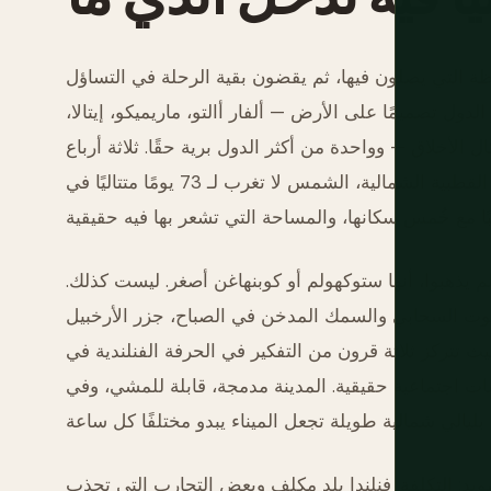
ظة التي يصلون فيها، ثم يقضون بقية الرحلة في التساؤل
ول تصميمًا على الأرض — ألفار أالتو، ماريميكو، إيتالا،
لأخلاق — وواحدة من أكثر الدول برية حقًا. ثلاثة أرباع
الأرض غابة. هناك 188,000 بحيرة. في لابلاند، شمال الدائرة القطبية الشمالية، الشمس لا تغرب لـ 73 يومًا متتاليًا في
يذهبوا، أنها ستوكهولم أو كوبنهاغن أصغر. ليست كذلك.
التوت السحابي والسمك المدخن في الصباح، جزر الأرخبيل
في 15 دقيقة، حي التصميم حيث تتركز ثلاثة قرون من التفكير في الحرفة الفنلندية في
ت اجتماعية حقيقية. المدينة مدمجة، قابلة للمشي، وفي
يد: التكلفة. فنلندا بلد مكلف وبعض التجارب التي تجذب