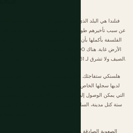
فنلندا هي البلد الذي يقلل معظم الزوار من شأنه حتى اللح
عن سبب تأخيرهم طويلاً. إنها في الوقت نفسه واحدة من أكثر الد
الفلسفة بأكملها بأن الشيء المصنوع جيدًا هو شكل من أشكال ا
الصيف ولا تشرق لـ 51 يومًا في الشتاء. البلد بحجم ألمانيا تقريبًا مع خُمس سكانها، والمساحة التي تشعر بها فيه حقيقية.
هلسنكي ستفاجئك. الافتراض، الذي يحمله الأشخاص الذين لم 
لديها سجلها الخاص تمامًا: ساحة السوق على الميناء تبيع 
التي يمكن الوصول إليها بالعبارة 
ستة كتل مدينة، الساونا التي ليست مرافق فندقية بل مؤسسا
الصيف مضاءة بليالي شمالية طويلة تجعل الميناء يبدو مختلفًا كل ساعة.
الصعوبة الصادقة هي نفسها التي تنطبق على النرويج والسو