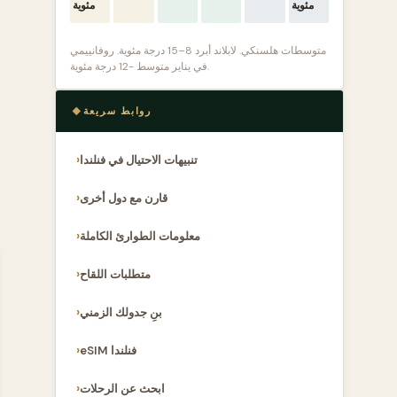
مئوية
مئوية
متوسطات هلسنكي. لابلاند أبرد 8–15 درجة مئوية. روفانييمي
في يناير متوسط -12 درجة مئوية.
روابط سريعة
تنبيهات الاحتيال في فنلندا
قارن مع دول أخرى
معلومات الطوارئ الكاملة
متطلبات اللقاح
بنِ جدولك الزمني
eSIM فنلندا
ابحث عن الرحلات