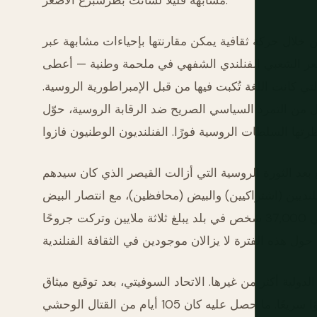
مشابهة قليلاً لسانت بطرسبرغ الأصغر.
خلال حركة ثقافية يمكن مقارنتها بإحياءات مشابهة عبر
يع إلياس لونروت للشعر الشعبي الفنلندي الشفهي في ملحمة وطنية — أعطى
تي كانت اللغة تُكبت فيها من قبل الإمبراطورية الروسية.
ن سيبيليوس، الذي كتب فينلانديا في 1899 كعمل من التمرد السياسي الصريح ضد الرقابة الروسية، حوّل
لها في 6 ديسمبر 1917، ستة أسابيع بعد الثورة الروسية التي أزالت القيصر الذي كان سيدهم
لنديين (اشتراكيين) والبيض (محافظين)، مع انتصار البيض
المدعومين من ألمانيا بحلول مايو 1918. الحرب قتلت حوالي 37,000 شخص في بلد يبلغ ثلاثة ملايين وتركت جروحًا
ة فنلندا الدولية أكثر من غيرها. الاتحاد السوفيتي، بعد توقيع ميثاق
مولوتوف-ريبنتروب، غزا فنلندا في نوفمبر 1939 متوقعًا غزوًا سريعًا. ما حصل عليه كان 105 أيام من القتال الوحشي