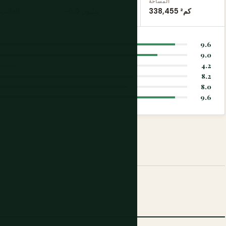
المساحة
السكان
338,455 كم²
~5.5 مليون
الجانب 
9.6
9.0
4.2
8.2
8.0
9.6