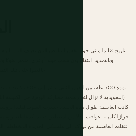
ال
تاريخ فنلندا مبني حول نفس التناقض الذي يعرف البلد اليوم:
وبالتحديد. الفنلنديون شعب فينو-أوغري، متميز لغويًا و
حافظوا على تلك التميز بعناد يبدو، عند النظر إلى القرن العشرين، شبه معجزي.
لمدة 700 عام، من ال
(السويدية لا تزال لغة رسمية مشاركة اليوم)، في الكنيسة الل
قرارًا كان له عواقب: بدلاً من امتصاص فنلندا كمقاطعة روسية
انتقلت العاصمة من توركو إلى هلسنكي الجديدة المخططة، المب