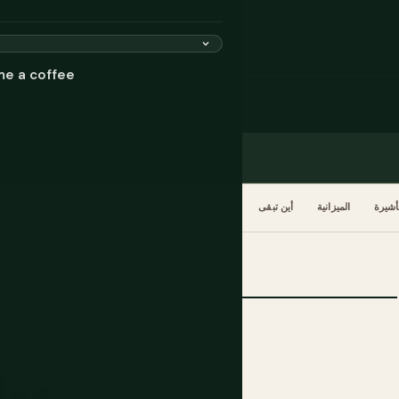
آمنة للغاية
تغطية غابات 75%
me a coffee
eSIM
مراجعات
تأشيرة
الميزانية
أين تبقى
النقل
التخطيط
متى تذهب
الطعام والشراب
فعلي