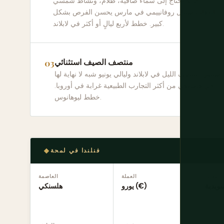
تحتاج إلى سماء صافية، ظلام، ونشاط شمسي KP3+.
الذهاب شمال روفانييمي في مارس يحسن الفرص بشكل
كبير. خطط لأربع ليالٍ أو أكثر في لابلاند.
منتصف الصيف استثنائي
شمس منتصف الليل في لابلاند وليالي يونيو شبه لا نهاية لها
في هلسنكي من أكثر التجارب الطبيعية غرابة في أوروبا.
خطط ليوهانوس.
فنلندا في لمحة
اللغات
العملة
العاصمة
سويدية
يورو (€)
هلسنكي