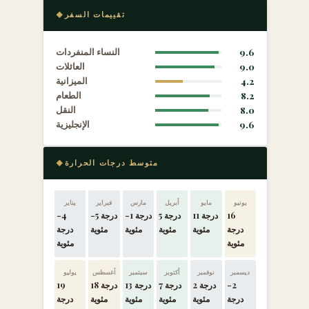
تقييمات السفر
9.6
النساء المنفردات
9.0
العائلات
4.2
الميزانية
8.2
الطعام
8.0
النقل
9.6
الإنجليزية
متوسط درجات الحرارة
يونيو
مايو
أبريل
مارس
فبراير
يناير
16
11 درجة
5 درجة
-1 درجة
-5 درجة
-4
درجة
مئوية
مئوية
مئوية
مئوية
درجة
مئوية
مئوية
ديسمبر
نوفمبر
أكتوبر
سبتمبر
أغسطس
يوليو
-2
2 درجة
7 درجة
13 درجة
18 درجة
19
درجة
مئوية
مئوية
مئوية
مئوية
درجة