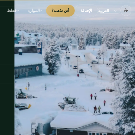
☕
الموارد
خطط
الإضافة
أين تذهب؟