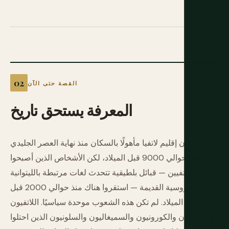
القصة حتى الآن
المعرفة
يستحق
تاريخ
لقد كان إقليم لاتفيا مأهولًا بالسكان منذ نهاية العصر الجليدي
الأخير حوالي 9000 قبل الميلاد، لكن الأشخاص الذين أصبحوا
لاتفيين — قبائل بلطيقية تتحدث لغات مرتبطة بالليتوانية
والبروسية القديمة — استقروا هناك منذ حوالي 2000 قبل
الميلاد. لم تكن هذه الشعوب موحدة سياسيًا. اللاتفيون
والليفونيون والكورونيون والسميغاليون والسلونيون الذين احتلوا