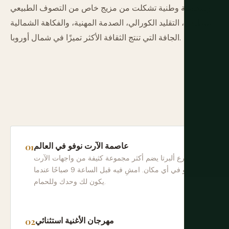
وشخصية وطنية تشكلت من مزيج خاص من التصوف الطبيعي
البلطيقي، التقليد الكورالي، الصدمة المهنية، والفكاهة الشمالية
الجافة التي تنتج الثقافة الأكثر تميزًا في شمال أوروبا.
عاصمة الآرت نوفو في العالم
شارع ألبرتا يضم أكثر مجموعة كثيفة من واجهات الآرت
نوفو في أي مكان. امشِ فيه قبل الساعة 9 صباحًا عندما
يكون لك وحدك وللحمام.
مهرجان الأغنية استثنائي