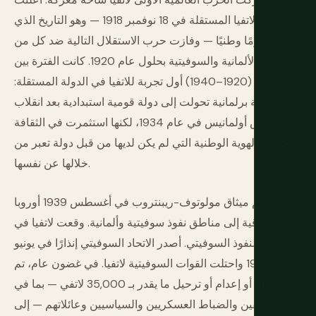
جمهورية لاتفيا المستقلة في 18 نوفمبر 1918 — وهو التاريخ الذي
لا يزال يومًا وطنيًا — وفازت حرب الاستقلال التالية ضد كل من
القوات الألمانية والسوفيتية بحلول عام 1920. كانت الفترة بين
الحربين (1920–1940) أول تجربة للاتفيا في الدولة المستقلة:
ديمقراطية برلمانية تحولت إلى دولة قومية استبدادية بعد انقلاب
كارليس أولمانيس في عام 1934، لكنها استثمرت في الثقافة
والتعليم والهوية الوطنية التي لم يكن لديها من قبل دولة تعبر من
خلالها عن نفسها.
قسم ميثاق مولوتوف-ريبنتروب في أغسطس 1939 أوروبا
الشرقية إلى مناطق نفوذ سوفيتية وألمانية. وقعت لاتفيا في
منطقة النفوذ السوفيتي. أصدر الاتحاد السوفيتي إنذارًا في يونيو
1940 واحتلت القوات السوفيتية لاتفيا. في غضون عام، تم
اعتقال أو إعدام أو ترحيل ما يقدر بـ 35,000 لاتفي — بما في
ذلك المثقفين والضباط العسكريين والسياسيين وعائلاتهم — إلى