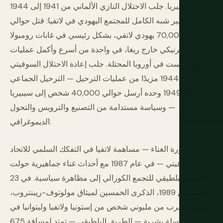
سيبيريا. جلب الاحتلال النازي الألماني من 1941 إلى 1944
التدمير شبه الكامل للمجتمع اليهودي في لاتفيا: قتل حوالي
70,000 يهودي لاتفي، بشكل رئيسي في غابات رومبولا
وبيكرنيكي خارج ريغا، في واحدة من أسرع وأكمل عمليات
الهولوكوست في أوروبا المحتلة. جلب إعادة الاحتلال السوفيتي
من عام 1944 مزيدًا من عمليات الترحيل — الترحيل الجماعي
في يونيو 1949 وحده أرسل حوالي 40,000 شخص إلى سيبيريا
— وسياسة مستدامة من التصنيع والترويس والتحول
الديموغرافي.
بدأت ثورة الغناء — مساهمة لاتفيا في التفكك السلمي للاتحاد
السوفيتي — في عام 1987 مع أحداث غناء جماهيرية حولت
التقليد البلطيقي للتجمع الكورالي إلى مظاهرة سياسية. في 23
أغسطس 1989، الذكرى الخمسين لميثاق مولوتوف-ريبنتروب،
انضم ما يقرب من مليوني شخص من إستونيا ولاتفيا وليتوانيا في
سلسلة بشرية — الطريق البلطيقي — تمتد لمسافة 675