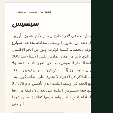
البلدة من العصور الوسطى
سيسيس
أجمل بلدة في لاتفيا خارج ريغا، والأكثر شعورًا بأوروبا:
أطلال قلعة من القرون الوسطى محاطة بحديقة، شوارع
مرصوفة بالحصى، كنيسة لوثرية، ونوع من الجو الإقليمي
الواثق الذي يأتي من مكان يمارس نفس الأشياء منذ 800
عام. قلعة النظام الليفوني بنيت في القرن الثالث عشر ولا
تزال سليمة جزئيًا — امشِ فيها بفانوس (يعيرونها عند
مكتب التذاكر لأن الأجزاء لا تحتوي على إضاءة كهربائية).
مصنع الجعة في وسط البلدة، الذي تأسس عام 1878، لا
يزال ينتج جعة سيسوس. البلدة على بعد 90 دقيقة من ريغا
بالحافلة. اقضِ ليلتين واستخدمها كقاعدة لمنتزه غوجا
الوطني.