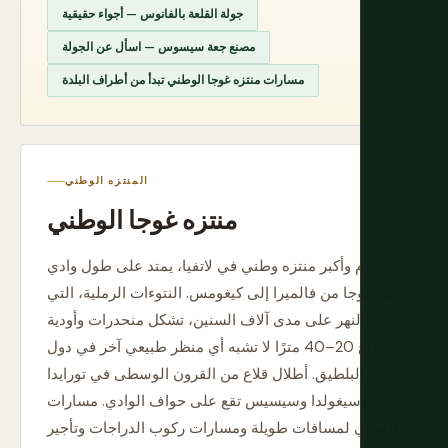
جولة القلعة بالفانوس — أجواء حقيقية
مصنع جعة سيسوس — اسأل عن الجولة
مسارات منتزه غوجا الوطني تبدأ من أطراف البلدة
المنتزه الوطني
منتزه غوجا الوطني
أقدم وأكبر منتزه وطني في لاتفيا، يمتد على طول وادي
نهر غوجا من فالميرا إلى كيغومس. النتوءات الرملية، التي
نحتها النهر على مدى آلاف السنين، تشكل منحدرات وأودية
بارتفاع 20–40 مترًا لا تشبه أي منظر طبيعي آخر في دول
البلطيق. أطلال قلاع من القرون الوسطى في تورايدا
وسيغولدا وسيسيس تقع على حواف الوادي. مسارات
المشي لمسافات طويلة ومسارات ركوب الدراجات وتأجير