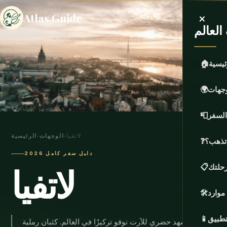
×
Atlas Guide
لعالم
ئيسية
🏠
وجهات
🌍
السفر
📮
لاتفيا
›
الوجهات
›
الرئيسية
 تذهب؟
❓
دليل سفر كامل 2026
لاتفيا
حلتك
📋
موارد
🛠️
تطبيق
📱
أكثر مشهد حضري للآرت نوفو تركيزًا في العالم. كثبان رملية