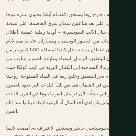
الريف خارج ريغا يستحق الاهتمام أيضًا. يحتوي منتزه غوجا
الوطني، على بعد ساعتين شمال شرق العاصمة، على نسخة
لاتفيا من جبال الألب السويسرية — أودية رملية عميقة، أطلال
قلاع، بلدات من العصور الوسطى، ومسارات غابات تمتد لأيام
دون انقطاع. يمتد ساحل لاتفيا لمسافة 500 كيلومتر من
شواطئ البلطيق، الرمال البيضاء وغابات الصنوبر تتناوب من
مدن يورمالا السياحية إلى الكثبان البرية في كيب كولكا حيث
يصطدم بحر البلطيق وخليج ريغا في المياه المفتوحة. روجينا
وسيسيس في الشمال هما من تلك البلدات التي تعود للعصور
الوسطى والتي نشأت لأن فرسان ليفونيا بنوها في القرن الثالث
عشر ولم يكن لدى أحد المال أو الرغبة لإعادة بنائها منذ ذلك
الحين.
السياق الجيوسياسي حاضر ويستحق الاعتراف به. أمضت لاتفيا