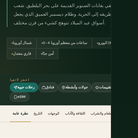
بيضاء تلتقي بغابات الصنوبر القديمة على بحر البلطيق. شعب
غنى طريقه إلى الحرية. وظلام ديسمبر العميق الذي يجعل
أسواق عيد الميلاد تتوهج كشيء من قرن مختلف.
اليورو (€)
3–4 ساعات من معظم أوروبا
شمال أوروبا
آمن جدًا
قاري معتدل
احجز لاتفيا
التقييمات
جولات وأنشطة
فنادق
رحلات جوية
eSIM
متى تذهب
الطعام والشراب
الثقافة والآداب
الوجهات
التاريخ
نظرة عامة