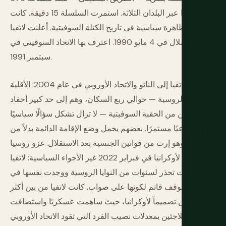
كيلومترًا عبر البلدان الثلاثة. استمرت السلسلة 15 دقيقة. كانت
أكبر مظاهرة سياسية في تاريخ الكتلة السوفيتية. أعلنت لاتفيا
الاستقلال في 4 مايو 1990. اعترف بها الاتحاد السوفيتي في
سبتمبر 1991.
انضمت لاتفيا إلى الناتو والاتحاد الأوروبي في عام 2004. الأقلية
الناطقة بالروسية — حوالي ربع السكان، وهم إلى حد كبير أحفاد
المهاجرين من الحقبة السوفيتية — لا تزال تشكل سؤالًا سياسيًا
واجتماعيًا مستمرًا. بعضهم يحمل وضع الإقامة الدائمة بدلاً من
الجنسية، وهو إرث من قوانين الجنسية بعد الاستقلال. غزو روسيا
الشامل لأوكرانيا في فبراير 2022 غير الأجواء السياسية: لاتفيا
كانت تحذر لسنوات من النوايا الروسية ووجدت نفسها في
موقف قاتم لكونها على صواب. كانت لاتفيا من بين أكثر
الداعمين تصميماً لأوكرانيا، حيث ساهمت عسكريًا واستضافت
اللاجئين بمعدلات نصيب الفرد التي تقود الاتحاد الأوروبي.