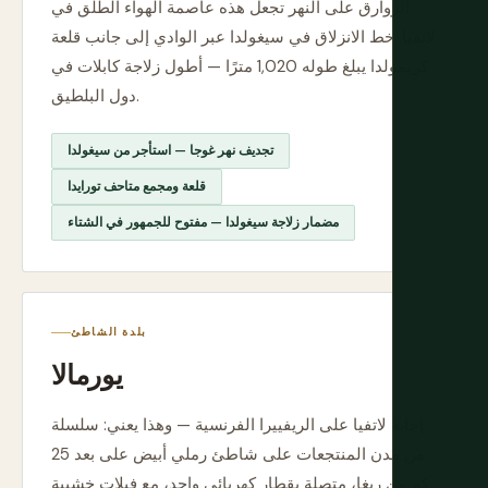
الزوارق على النهر تجعل هذه عاصمة الهواء الطلق في
لاتفيا. خط الانزلاق في سيغولدا عبر الوادي إلى جانب قلعة
كريمولدا يبلغ طوله 1,020 مترًا — أطول زلاجة كابلات في
دول البلطيق.
تجديف نهر غوجا — استأجر من سيغولدا
قلعة ومجمع متاحف تورايدا
مضمار زلاجة سيغولدا — مفتوح للجمهور في الشتاء
بلدة الشاطئ
يورمالا
إجابة لاتفيا على الريفييرا الفرنسية — وهذا يعني: سلسلة
من مدن المنتجعات على شاطئ رملي أبيض على بعد 25
كم من ريغا، متصلة بقطار كهربائي واحد، مع فيلات خشبية