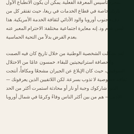
بمجرد تأسيس المعرفة الفعلية. يمكن أن يكون الانطباع الأول
باردًا، خاصة في قطاع الخدمات في ريغا، حيث تفتقر كل من
دفء جنوب أوروبا والود الأدائي لثقافة الخدمة الأمريكية. هذا
ليس عدم ود. إنه معايرة اجتماعية مختلفة: الاحترام المعبر عنه
بعدم الفرض بدلاً من التحية الحماسية.
لقد تشكلت الشخصية الوطنية من خلال تاريخ كان فيه الصمت
والحصافة استراتيجيتين للبقاء. خمسون عامًا من الاحتلال
السوفيتي، حيث كان الإبلاغ عن الجيران مشجعًا ومكافأً، أنتجت
ثقافة خصوصية لا تذوب بسرعة. لكن اللاتفيين الذين يعرفونك —
الذين شاركوك وجبة أو نار أو محادثة استمرت أكثر من الحد
الأدنى — هم من بين أكثر الناس وفاءً وكرمًا في شمال أوروبا.