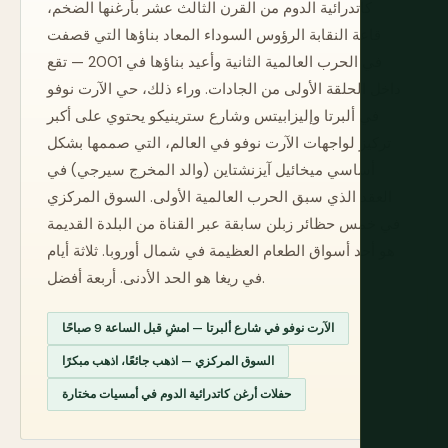
كاتدرائية الدوم من القرن الثالث عشر بأرغنها الضخم،
قاعة النقابة الرؤوس السوداء المعاد بناؤها التي قصفت
في الحرب العالمية الثانية وأعيد بناؤها في 2001 — تقع
داخل الحلقة الأولى من الجادات. وراء ذلك، حي الآرت نوفو
في ألبرتا وإليزابيتس وشارع سترينيكو يحتوي على أكبر
تركيز لواجهات الآرت نوفو في العالم، التي صممها بشكل
أساسي ميخائيل آيزنشتاين (والد المخرج سيرجي) في
العقد الذي سبق الحرب العالمية الأولى. السوق المركزي
في خمس حظائر زبلن سابقة عبر القناة من البلدة القديمة
هو أحد أسواق الطعام العظيمة في شمال أوروبا. ثلاثة أيام
في ريغا هو الحد الأدنى. أربعة أفضل.
الآرت نوفو في شارع ألبرتا — امشِ قبل الساعة 9 صباحًا
السوق المركزي — اذهب جائعًا، اذهب مبكرًا
حفلات أرغن كاتدرائية الدوم في أمسيات مختارة