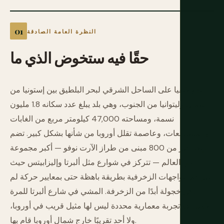
النظرة العامة الصادقة
حقًا
فيه
ستخوض
الذي
ما
تقع لاتفيا على الساحل الشرقي لبحر البلطيق بين إستونيا من
الشمال وليتوانيا من الجنوب، وهي بلد يبلغ عدد سكانه 1.8 مليون
نسمة، ومساحته 47,000 كيلومتر مربع من الغابات
والمستنقعات، وعاصمة تقلل أوروبا من شأنها بشكل كبير. تضم
ريغا أكثر من 800 مبنى من طراز الآرت نوفو — أكبر مجموعة
في العالم — تتركز في شوارع مثل ألبرتا وإليزابيتس حيث
تتراكم الواجهات الزخرفية بطريقة باهظة حتى بمعايير حركة لم
تكن خجولة أبدًا من الزخرفة. المشي في شارع ألبرتا للمرة
الأولى هو تجربة معمارية محددة ليس لها مثيل قريب في أوروبا،
ولا أحد تقريبًا خارج شمال أوروبا قام بها.