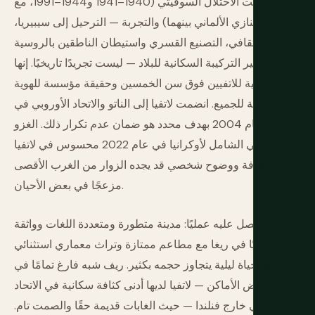
51 عامًا تحت الاحتلال السوفيتي (1940–1941 و1944–1991، مع
الاحتلال النازي الألماني بينهما) والتجربة — الترحيل إلى سيبيريا،
القمع الثقافي، التصنيع القسري واستيطان الناطقين بالروسية
الذي غير التركيبة السكانية للبلاد — ليست تجريدًا تاريخيًا. إنها
ذكرى حية للاتفيين فوق سن الخمسين وحقيقة مؤسسة للهوية
الوطنية للجميع. انضمت لاتفيا إلى الناتو والاتحاد الأوروبي في
عام 2004 بهدف محدد هو ضمان عدم تكرار ذلك. الغزو
الروسي الشامل لأوكرانيا في عام 2022 محسوس في لاتفيا
بكثافة ووضوح شخصي قد يجده الزوار من الغرب الأقصى
مزعجًا في بعض الأحيان.
ما تحصل عليه عمليًا: مدينة متطورة ومتعددة اللغات وواثقة
ثقافيًا في ريغا مع مطاعم ممتازة وتراث معماري استثنائي
ومشهد حياة ليلية يتجاوز حجمه بكثير. ريف شبه فارغ تمامًا في
بعض الأماكن — لاتفيا لديها أدنى كثافة سكانية في الاتحاد
الأوروبي خارج فنلندا — حيث الغابات قديمة حقًا والصمت تام.