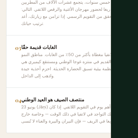
كل خمس سنوات، يتجمع عشرات الآلاف من المطربين
في ريغا لحضور مهرجان الأغنية والرقص اللاتفي. التالي:
تحقق من التقويم الرسمي. إذا تزامن مع زيارتك، أعد
ترتيب حياتك.
الغابات قديمة حقًا
لاتفيا مغطاة بأكثر من 50٪ من الغابات. مناطق النمو
القديم في منتزه غوجا الوطني ومستنقع كيميري هي
أنظمة بيئية تسبق الحضارة الحديثة. احزم أحذية جيدة
واذهب إلى الداخل.
منتصف الصيف هو العيد الوطني
23 يونيو (Jāņi) هو أهم يوم في التقويم اللاتفي. إذا كان
بإمكانك التواجد في لاتفيا في ذلك الوقت — وخاصة خارج
ريغا في الريف — فإن النيران والبيرة والغناء لا تُنسى.