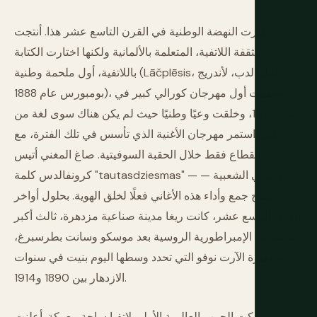
غيرت النهضة الوطنية في القرن التاسع عشر هذا. أنتجت
المثقفة اللاتفية، المتعلمة بالألمانية ولكنها اختارت الكتابة
باللاتفية، أول ملحمة وطنية (Lāčplēsis، قاتل الدب، لأندريج
بومبورس عام 1888)، ونظمت أول مهرجان كورالي كبير في
عام 1873، وخلقت وعيًا وطنيًا حيث لم يكن هناك سوى لغة من
قبل. استمر مهرجان الأغنية الذي تأسس في تلك الفترة، مع
انقطاع فقط خلال الحقبة السوفيتية. صاغ المغني أتيس
كرونفالدس كلمة "tautasdziesmas" — الأغاني الشعبية —
وأصبح جمع وأداء هذه الأغاني فعلًا لخلق الهوية. بحلول أواخر
القرن التاسع عشر، كانت ريغا مدينة صناعية مزدهرة، ثالث أكبر
مدينة في الإمبراطورية الروسية بعد موسكو وسانت بطرسبرغ،
وعمارة الآرت نوفو التي تحدد وسطها اليوم بنيت في سنوات
الازدهار بين 1890 و1914.
تركت الحرب العالمية الأولى لاتفيا ساحة معركة. أعلنت