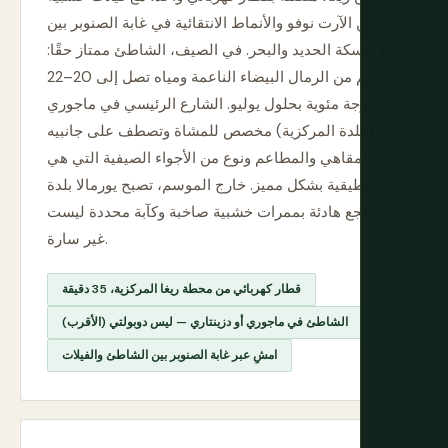
من الآرت نوفو والأنماط الانتقائية في غابة الصنوبر بين
خط السكة الحديد والبحر. في الصيف، الشاطئ ممتاز حقًا:
33 كم من الرمال البيضاء الناعمة ومياه تصل إلى 20–22
درجة مئوية بحلول يوليو. الشارع الرئيسي في ماجوري
(البلدة المركزية) مخصص للمشاة وتصطف على جانبيه
المقاهي والمطاعم ونوع من الأجواء الصيفية التي هي
بلطيقية بشكل مميز. خارج الموسم، تصبح يورمالا بلدة
منتجع هادئة بممرات خشبية صاخبة وكآبة محددة ليست
غير سارة.
قطار كهربائي من محطة ريغا المركزية، 35 دقيقة
الشاطئ في ماجوري أو دزينتاري — ليس دوبولتي (الأقرب)
امشِ عبر غابة الصنوبر بين الشاطئ والفيلات