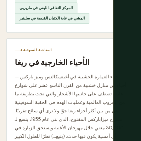
المركز الثقافي الليفي في مازيربي
المشي في غابة الكثبان القديمة في سليتير
الضاحية السوفيتية
الأحياء الخارجية في ريغا
أحياء العمارة الخشبية في أغينسكالنس وميزاباركس —
أحياء من منازل خشبية من القرن التاسع عشر على شوارع
هادئة تصطف على جانبيها الأشجار والتي نجت بطريقة ما
من الحروب العالمية وعمليات الهدم في الحقبة السوفيتية
— هي من بين أكثر أجزاء ريغا جوًا ولا ترى أي سائح تقريبًا.
مسرح ميزاباركس المفتوح، الذي بني عام 1955، يتسع لـ
30,000 مغني خلال مهرجان الأغنية ويستحق الزيارة في
أي أمسية يكون فيها حدث. (يتبع...) نظرًا للطول الكبير