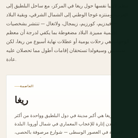
تنظم لاتفيا نفسها حول ريغا في المركز، مع ساحل البلطيق إلى
الغرب، ومنتزه غوجا الوطني إلى الشمال الشرقي، وبقية البلاد
— فيدزيم، كورزيم، زيمجال، ولاتغال — تنتشر بشخصيات
إقليمية مميزة. البلاد مضغوطة بما يكفي لدرجة أن معظم
الوجهات هي رحلات يومية أو عطلات نهاية أسبوع من ريغا، لكن
سيسيس وسيغولدا تستحقان إقامات أطول مما تحصلان عليه
عادة.
العاصمة
ريغا
ريغا هي أكبر مدينة في دول البلطيق وواحدة من أكثر
المدن إثارة للإعجاب المعماري في شمال أوروبا. البلدة
القديمة في العصور الوسطى — شوارع مرصوفة بالحصى،