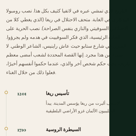
التاريخ الذي تمشي عبره في لاتفيا كثيف بكل هذا. نصب رومبولا
التذكاري في الغابة. متحف الاحتلال في ريغا (الذي يغطي كلا من
الاحتلالين السوفيتي والنازي بنفس الصراحة). نصب الحرية على
الجادة الرئيسية، الذي فكر السوفييت في هدمه ولم يجرؤوا.
المنزل في شارع ستابو حيث عاش راينيس، الشاعر الوطني. لا
شيء من هذا مجرد. إنها القصة المحددة لشعب أمضى معظم
تاريخه تحت حكم شخص آخر والذي، عندما حكموا أنفسهم أخيرًا،
فعلوا ذلك من خلال الغناء.
تأسيس ريغا
1201
الأسقف ألبرت من ريغا يؤسس المدينة. يبدأ
الصليبيون الألمان غزو الأراضي البلطيقية.
السيطرة الروسية
1710