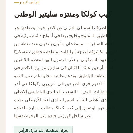
الرأس البري
كيب كولكا ومنتزه سليتير الوطني
الطرف الشمالي الغربي من لاتفيا حيث يصطدم بحر
البلطيق المفتوح وخليج ريغا في أمواج دائمة مرئية في
الأيام الصافية — مسطحان مائيان يلتقيان عند نقطة من
الأرض مكشوفة لدرجة أنها كانت منطقة محظورة عسكريًا
في العهد السوفيتي، يتعذر الوصول إليها لمعظم اللاتفيين
لمدة أربعين عامًا. الكثبان في سليتير من بين الأقدم في
منطقة البلطيق، وتدعم غابة ساحلية نادرة من النمو
القديم. قرى الصيادين في مازيربي وكولكا هي آخر
مستوطنات الليف — الشعب الفنلندي البلطيقي الأصلي
الذي أعطى ليفونيا اسمها والذي لغته الآن على وشك
الانقراض. الوصول إلى كيب كولكا يتطلب سيارة. القيادة
عبر ساحل كورزيم جيدة مثل الوجهة نفسها.
بحران يصطدمان عند طرف الرأس