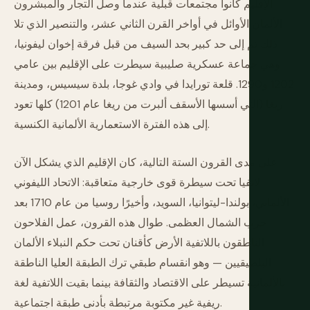
الإقليم كانوا مجتمعات قبلية عندما وصل التجار والمبشرون
الألمان الأوائل في أواخر القرن الثاني عشر، والتنصير الذي تلا
ذلك تم إلى حد كبير بحد السيف من قبل فرقة إخوان ليفونيا،
وهي جماعة عسكرية صليبية سيطرت على الإقليم بين عامي
1202 و1290. قلعة تورايدا في وادي غوجا، بلدة سيسيس، ومدينة
ريغا (التي أسسها الأسقف ألبرت من ريغا عام 1201) كلها تعود
إلى هذه الفترة الاستعمارية الألمانية الكنسية.
على مدى القرون الستة التالية، كان الإقليم الذي يشكل الآن
لاتفيا تحت سيطرة قوى خارجية متعاقبة: الاتحاد الليفوني
الألماني، بولندا-ليتوانيا، السويد، وأخيرًا روسيا من عام 1710 بعد
حرب الشمال العظمى. طوال هذه القرون، عمل الفلاحون
الناطقون باللاتفية الأرض كأقنان تحت حكم النبلاء الألمان
البلطيقيين — وهو انقسام طبقي ترك الطبقة العليا الناطقة
بالألمانية تسيطر على الاقتصاد والثقافة بينما بقيت اللاتفية لغة
ريفية غير مكتوبة مرتبطة بأدنى طبقة اجتماعية.