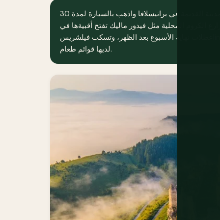
تجنب بارات النبيذ الموجهة للسياح في المدينة القديمة في براتيسلافا واذهب بالسيارة لمدة 30
ارع الكروم المحلية مثل فيدور ماليك تفتح أقبيةها في
عطلات نهاية الأسبوع بعد الظهر، وتسكب فيلشريسling وفرانكوفكا مودرا مباشرة من البرميل، تتقاضى لا شيء تقريبًا، وليس
لديها قوائم طعام.