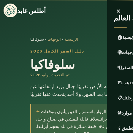
×
أطلس غايد
لعالم
ئيسية
🏠
الرئيسية
›
الوجهات
› سلوفاكيا
دليل السفر الكامل 2026
وجهات
🌍
سلوفاكيا
السفر
📮
تم التحديث يوليو 2026
 تذهب؟
❓
آخر على وجه الأرض تقريبًا. جبال يزيد ارتفاعها عن
حلتك
📋
ولة، وتفاجئ الزوار باستمرار الذين يأتون بتوقعات
موارد
🛠️
نة القديمة في براتيسلافا قابلة للمشي في صباح واحد،
وجبال تاترا العالية توفر تنزهًا جبليًا حقيقيًا، وأكثر من 180 قلعة متناثرة في بلد بحجم أيرلندا.
تطبيق
📱