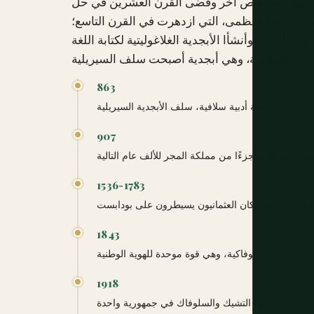
إمبراطورية شخص آخر وقضى القرن العشرين في حل
ي مورافيا العظمى، التي ازدهرت في القرن التاسع؛
 من سالونيك وأنشأا الأبجدية الغلاغوليتية لكتابة اللغة
السلافية، وهي أبجدية أصبحت سلف السيريلية.
863
907
1536-1783
1843
1918