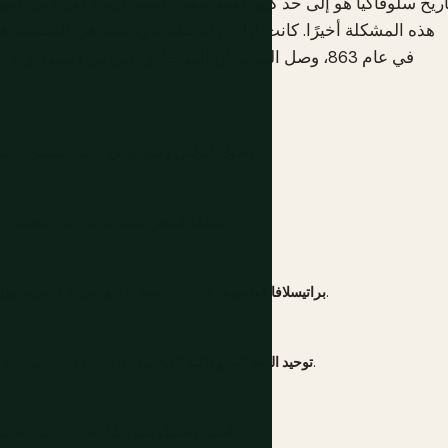
اريخ سلوفاكيا هو إلى حد كبير قصة شعب قضى قرونًا كجزء من 
هذه المشكلة أخيرًا. كانت أول دولة سلافية رئيسية في المنطقة ه
في عام 863، وصل المبشران البيزنطيان كيرلس وميثوديوس
أنشأ المبشران البيزنطيان أول لغة أدبية سلافية، سلف الأبجدية السيريلية.
وصول كيرلس وميثوديوس.
سقوط مورافيا العظمى؛ تصبح سلوفاكيا جزءًا من مملكة المجر للألف عام التالية.
مملكة المجر.
كانت براتيسلافا (بوزوني) عاصمة مملكة المجر بينما كان العثمانيون يسيطرون على بودابست.
براتيسلافا كعاصمة.
قام لودوفيت شتور بتوحيد الكتابة السلوفاكية، وهي قوة موحدة للهوية الوطنية.
توحيد اللغة السلوفاكية القياسية.
بعد الحرب العالمية الأولى، انضم التشيك والسلوفاك في جمهورية واحدة.
تأسيس تشيكوسلوفاكيا.