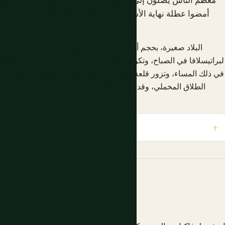
أمضوا عطلة نهاية الأسبوع، وعادوا في العام التالي عن قصد. ه
تفاجئ باستمرار أولئك الذين يأتون بتوقعات منخفضة.
البلاد صغيرة، بحجم أيرلندا تقريبًا، ومضغوطة بطريقة تعمل لصا
لبراتيسلافا في الصباح، وتكون على كرسي متحرك في جبال تاترا العالي
الطلاق المخملي، وقد طورت الدولتان هويتين متميزتين منذ ذلك