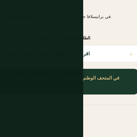
انتهى الحكم الشيوعي سلمياً؛ احتشدت الحشود في ساحة SNP في براتيسلافا جلجلت المفاتيح احتجاجًا.
الثورة المخملية.
تصبح سلوفاكيا جمهورية مستقلة في 1 يناير، انقسام تم التفاوض عليه دون قتال أو استفتاء.
الطلاق المخملي.
اقرأ التاريخ الكامل: القرون المجرية، حساب الحر
في المتحف الوطني السلوفاكي في براتيسلافا:
المجموعة التاريخ
الاستقلال بطريقة صادقة بشأن الأجزاء الصعبة. تستحق ساعتين قبل التوجه إلى القلاع.