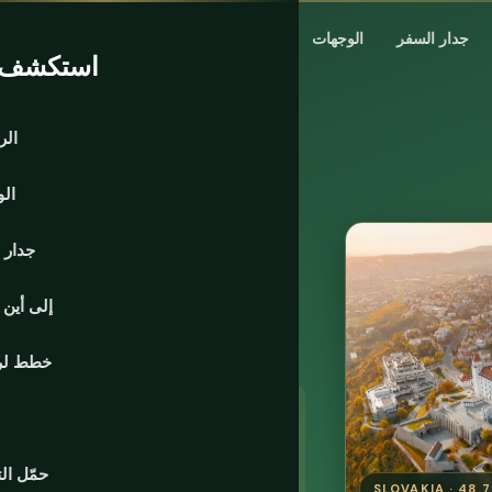
جدار السفر
الوجهات
الرئيسية
استكشف ا
الر
ال
جدار 
إلى أين
قلاع لكل كيلومتر مربع أكثر من أي مكان 
2600 متر. عاصمة يمكنك التجول فيها في فترة ما بعد الظهر. ولا أحد يتحدث عنها تقريبًا.
خطط لر
إجابة سريعة:
سلوفاكيا آمنة وبأسعار معق
منخفضة تحددها جيرانها الأكثر شهرة. المدي
حمّل ال
SLOVAKIA · 48.7