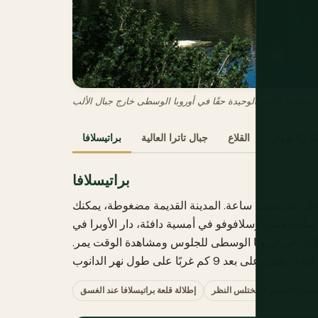
كو والكهوف
القلاع
جبال تاترا العالية
براتيسلافا
براتيسلافا
جر على بعد نصف ساعة. المدينة القديمة مضغوطة، يمكنك
 ساحة هفيزدوسلافوفو في أمسية دافئة، دار الأوبرا في
اكن في أوروبا الوسطى للجلوس ومشاهدة الوقت يمر.
وميل، الجندي المختلس النظر
إطلالة قلعة براتيسلافا عند الغسق