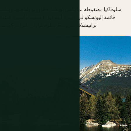
سلوفاكيا مضغوطة بما يكفي ليمكنك حقًا رؤية العاصمة وسلسلة
قائمة اليونسكو في عشرة أيام دون الشعور بالتسرع. تمتد ا
براتيسلافا عبر وسط سلوفاكيا إلى تاترا ثم كوشيتسه في الشرق يغطي معظم ما يجعل البلاد استثنائية.