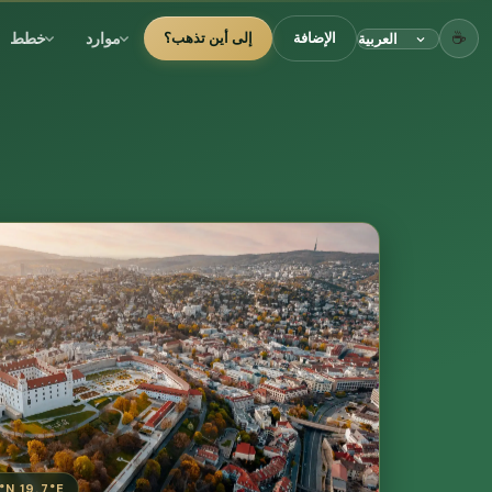
☕
موارد
خطط
الإضافة
إلى أين تذهب؟
°N 19.7°E