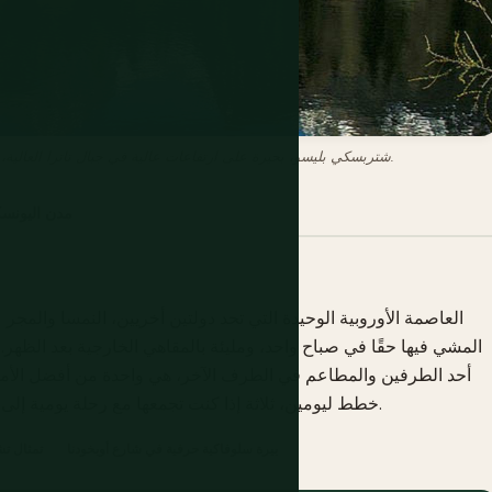
شتربسكي بليسو، بحيرة على ارتفاعات عالية في جبال تاترا العالية، السلسلة الألبية الوحيدة حقًا في أوروبا الوسطى خارج جبال الألب.
مدن اليونس
العاصمة الأوروبية الوحيدة التي تحد دولتين أخريين، النمسا والم
المشي فيها حقًا في صباح واحد، ومليئة بالمقاهي الخارجية بعد الظهر.
أحد الطرفين والمطاعم في الطرف الآخر، هي واحدة من أفضل الأم
خطط ليومين، ثلاثة إذا كنت تجمعها مع رحلة يومية إلى قلعة ديفين، على بعد 9 كم غربًا على طول نهر الدانوب.
بيرة سلوفاكية حرفية في شارع أوبخودنا
تمثال تش