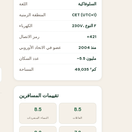
السلوفاكية
اللغة
CET (UTC+1)
المنطقة الزمنية
230V، النوع F
الكهرباء
+421
رمز الاتصال
منذ 2004
عضو في الاتحاد الأوروبي
~5.5 مليون
عدد السكان
49,035 كم²
المساحة
تقييمات المسافرين
8.5
8.5
العائلات
النساء المنفردات