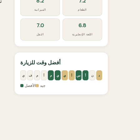
8.2
7.2
ت
الطعام
الميزانية
7.0
6.8
اللغة الإنجليزية
النقل
أفضل وقت للزيارة
د
ن
أ
س
أ
ي
ي
م
أ
م
ف
ي
جيد
الأفضل