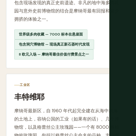
包含现场发现的真正史前遗迹。非凡的地中海多肉花
园与意外史前博物馆的结合是摩纳哥最有回报和最少
拥挤的体验之一。
世界级多肉收藏 — 7000 标本在悬崖面
包含洞穴博物馆 — 现场真正新石器时代发现
8 欧元入场 — 摩纳哥最佳价值付费景点之一
工业区
丰特维耶
摩纳哥最新区，自 1960 年代起完全建在从海中填海
的土地上，容纳公国的工业（如果有的话）、几个博
物馆，以及格蕾丝公主玫瑰园——一个有 8000 株植
物的玫瑰园，包括以格蕾丝公主命名的品种。丰特维