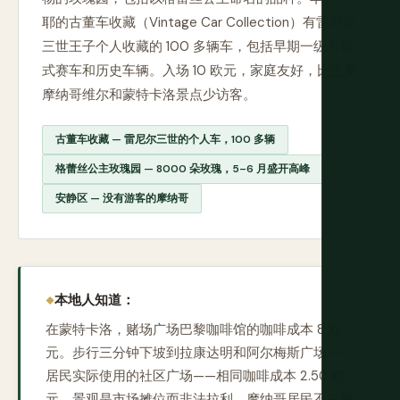
耶的古董车收藏（Vintage Car Collection）有雷尼尔
三世王子个人收藏的 100 多辆车，包括早期一级方程
式赛车和历史车辆。入场 10 欧元，家庭友好，比主要
摩纳哥维尔和蒙特卡洛景点少访客。
古董车收藏 — 雷尼尔三世的个人车，100 多辆
格蕾丝公主玫瑰园 — 8000 朵玫瑰，5–6 月盛开高峰
安静区 — 没有游客的摩纳哥
本地人知道：
在蒙特卡洛，赌场广场巴黎咖啡馆的咖啡成本 8 欧
元。步行三分钟下坡到拉康达明和阿尔梅斯广场——
居民实际使用的社区广场——相同咖啡成本 2.50 欧
元，景观是市场摊位而非法拉利。摩纳哥居民不在赌