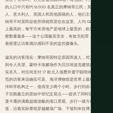
的人口中只有约 9,000 名真正的摩纳哥公民；其余是法国
人、意大利人、英国人和其他国籍的人，他们主要因为摩
纳哥不对居民征收所得税而居住在这里。人均 GDP 是世界
上最高的，每平方米房地产是地球上最贵的，欧洲人均警
察数量最多——这个公国极其安全，有效无犯罪，并覆盖
着密度让访客偶尔感到不安的监控摄像头。
诚实的访客现实：摩纳哥因特定原因而迷人，对其他原因
则令人失望。蒙特卡洛赌场作为贝尔埃波克建筑的杰作确
实非凡，对任何支付 17 欧元入场费并遵守聪明休闲着装规
范的访客来说确实可及。海洋博物馆是世界上最精美的海
洋科学机构之一，值得至少两个小时。步行到岩石——王
子宫殿矗立的原始中世纪定居点——提供了同时壮观且略
显卡通的满载超级游艇的港口景观。步行一级方程式赛
道，沿着实际赛线穿越赌场广场、下坡到米拉博、穿过隧