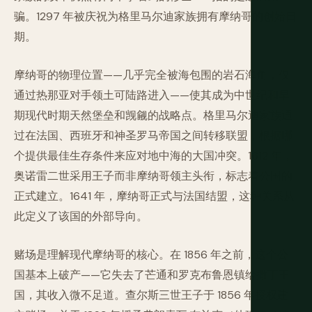
骗。1297 年被庆祝为格里马尔迪家族拥有摩纳哥的创始日
期。
摩纳哥的物理位置——几乎完全被海包围的岩石海角，仅
通过热那亚对手领土可陆路进入——使其成为中世纪和早
期现代时期天然堡垒和觊觎的战略点。格里马尔迪家族通
过在法国、西班牙和神圣罗马帝国之间转移联盟，根据哪
个提供最佳生存条件来应对地中海的大国冲突。1612 年，
奥诺雷二世采用王子而非摩纳哥领主头衔，标志着公国的
正式建立。1641 年，摩纳哥正式与法国结盟，这种关系从
此定义了该国的外部导向。
赌场是理解现代摩纳哥的核心。在 1856 年之前，这个公
国基本上破产——它失去了芒通和罗克布鲁恩镇给撒丁王
国，其收入微不足道。查尔斯三世王子于 1856 年授权建