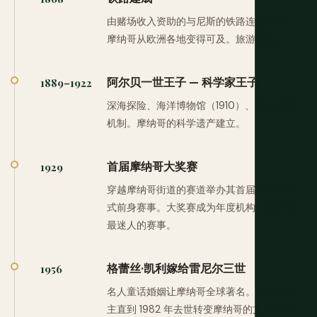
由赌场收入资助的与尼斯的铁路连接开放。
摩纳哥从欧洲各地变得可及。旅游开始。
阿尔贝一世王子 — 科学家王子
1889–1922
深海探险、海洋博物馆（1910）、国际仲裁
机制。摩纳哥的科学遗产建立。
首届摩纳哥大奖赛
1929
穿越摩纳哥街道的赛道举办其首届一级方程
式前身赛事。大奖赛成为年度机构，日历上
最迷人的赛事。
格蕾丝·凯利嫁给雷尼尔三世
1956
名人童话婚姻让摩纳哥全球著名。格蕾丝公
主直到 1982 年去世转变摩纳哥的文化形象。