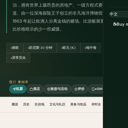
治，拥有世界上最昂贵的房地产、一级方程式赛道穿越街
道、由一位深海探险王子创立的非凡海洋博物馆，以及自
1863 年起让欧洲人分离金钱的赌场。比游艇展更有趣。
☕
Buy 
比价格暗示的少一些威慑。
南欧
距尼斯 20 分钟
欧元 (€)
地中海
异常安全
预订 摩纳哥
机票
酒店
旅游与活动
评价
eSIM
概述
历史
目的地
文化与礼仪
美食与饮品
何时去
规划
交通