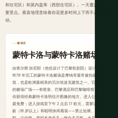
和住宅区）和莫内盖蒂（西部住宅区）。一天覆盖所有主
要景点。垂直地理意味着你花更多时间上下而不是水平移
动。
赌场区
蒙特卡洛与蒙特卡洛赌场
由查尔斯·加尼耶（他也设计了巴黎歌剧院）设计并于
1878 年完工的蒙特卡洛赌场是摩纳哥最常被拍摄的建
筑，也是欧洲最精美的贝尔埃波克建筑之一。它前面
的赌场广场——有喷泉、巴黎酒店和巴黎咖啡馆——是
你获得经典蒙特卡洛明信片图像的地方。进入公共中
庭免费；进入游戏室下午 2 点后 17 欧元，需要证明年
龄（18 岁以上）和聪明休闲着装——禁止短裤、运动