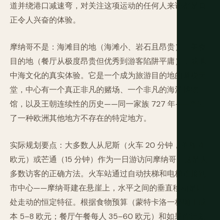
道并绕港口减速弯，对关注这项运动的任何人来说都是真
正令人兴奋的体验。
摩纳哥不是：海滩目的地（海滩小、岩石且昂贵）、美食
目的地（餐厅从极度昂贵但优秀到游客陷阱平庸），或地
中海文化的真实体验。它是一个成为旅游目的地的避税天
堂，中心有一个真正非凡的赌场、一个非凡的海洋博物
馆，以及王朝连续性的历史——同一家族 727 年——产生
了一种欧洲其他地方不存在的特定地方。
实际规划要点：大多数人从尼斯（火车 20 分钟，单程 4
欧元）或芒通（15 分钟）作为一日游访问摩纳哥。这是大
多数访客的正确方法。火车站通过自动扶梯和电梯连接到
市中心——摩纳哥建在悬崖上，水平之间的垂直移动是四
处走动的恒定特征。根据食物预算（蒙特卡洛一杯咖啡成
本 5–8 欧元；餐厅午餐每人 35–60 欧元）和如果你计划