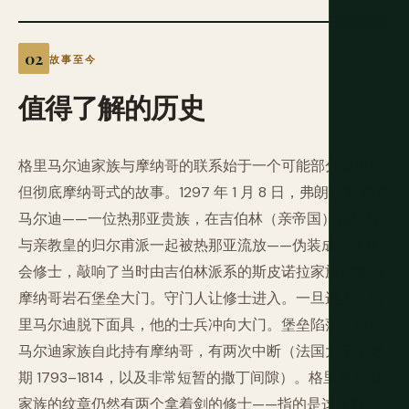
故事至今
值得了解的历史
格里马尔迪家族与摩纳哥的联系始于一个可能部分是传说
但彻底摩纳哥式的故事。1297 年 1 月 8 日，弗朗索瓦·格里
马尔迪——一位热那亚贵族，在吉伯林（亲帝国）胜利后
与亲教皇的归尔甫派一起被热那亚流放——伪装成方济各
会修士，敲响了当时由吉伯林派系的斯皮诺拉家族控制的
摩纳哥岩石堡垒大门。守门人让修士进入。一旦进入，格
里马尔迪脱下面具，他的士兵冲向大门。堡垒陷落。格里
马尔迪家族自此持有摩纳哥，有两次中断（法国大革命时
期 1793–1814，以及非常短暂的撒丁间隙）。格里马尔迪
家族的纹章仍然有两个拿着剑的修士——指的是这次欺