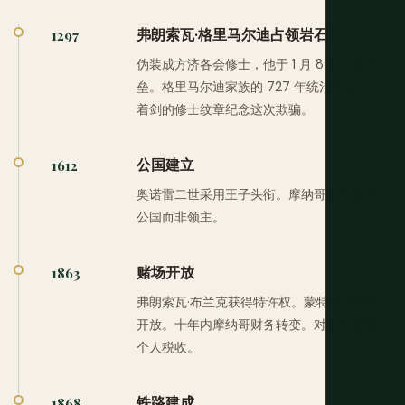
弗朗索瓦·格里马尔迪占领岩石
1297
伪装成方济各会修士，他于 1 月 8 日夺取堡
垒。格里马尔迪家族的 727 年统治开始。拿
着剑的修士纹章纪念这次欺骗。
公国建立
1612
奥诺雷二世采用王子头衔。摩纳哥正式成为
公国而非领主。
赌场开放
1863
弗朗索瓦·布兰克获得特许权。蒙特卡洛赌场
开放。十年内摩纳哥财务转变。对公民废除
个人税收。
铁路建成
1868