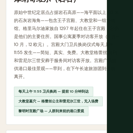
原始中世纪定居点占据岩石高原——海平面以上 60 米
的石灰岩海角——包含王子宫殿、大教堂和一组博物
馆。格里马尔迪家族自 1297 年起住在王子宫殿，它仍
是他们的主要住所。国事公寓夏季对访客开放（4 月–
10 月，12 欧元）。宫殿大门卫兵换岗仪式每天上午
11:55 发生——简短、真实、免费。大教堂格蕾丝·凯利
和雷尼尔三世安葬于服务间对访客开放。宫殿广场提
供港口最佳景观——早到，在下午长途旅游团到达前
离开。
每天上午 11:55 卫兵换岗 — 提前 10 分钟到达
大教堂墓穴 — 格蕾丝公主和雷尼尔三世，无入场费
黎明时宫殿广场 — 人群到来前的港口景观