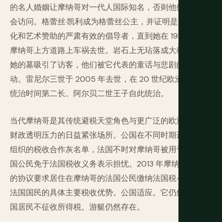
的名人婚姻让摩纳哥对一代人国际知名，否则他们可能不
会访问。格蕾丝·凯利成为格蕾丝公主，并证明是摩纳哥文
化和艺术赞助的严肃有效的倡导者，直到她在 1982 年在
摩纳哥上方道路上车祸去世。岩石上无玷落成大教堂中的
她的墓吸引了访客，他们被它代表的童话与悲剧的结合感
动。雷尼尔三世于 2005 年去世，在 20 世纪欧洲君主中
统治时间第二长。阿尔贝二世王子自此统治。
当代摩纳哥是其传统避税天堂角色与更广泛的欧洲和全球
财政透明压力的日益紧张场所。公国在不同时期进出经合
组织的税收合作灰名单，法国不时对摩纳哥被用于庇护法
国公民免于法国税收义务表示担忧。2013 年摩纳哥与法国
的协议要求居住在摩纳哥的法国公民缴纳法国税——消除
法国国民的具体主要税收优势。公国适应。它仍然对非法
国居民不征收所得税。游艇仍然存在。