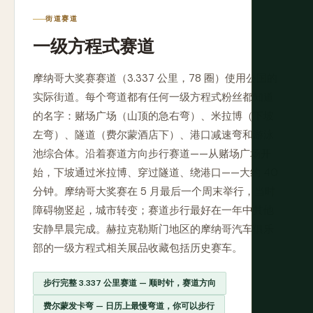
街道赛道
一级方程式赛道
摩纳哥大奖赛赛道（3.337 公里，78 圈）使用公国的
实际街道。每个弯道都有任何一级方程式粉丝都知道
的名字：赌场广场（山顶的急右弯）、米拉博（下坡
左弯）、隧道（费尔蒙酒店下）、港口减速弯和游泳
池综合体。沿着赛道方向步行赛道——从赌场广场开
始，下坡通过米拉博、穿过隧道、绕港口——大约 40
分钟。摩纳哥大奖赛在 5 月最后一个周末举行，当时
障碍物竖起，城市转变；赛道步行最好在一年中其他
安静早晨完成。赫拉克勒斯门地区的摩纳哥汽车俱乐
部的一级方程式相关展品收藏包括历史赛车。
步行完整 3.337 公里赛道 — 顺时针，赛道方向
费尔蒙发卡弯 — 日历上最慢弯道，你可以步行