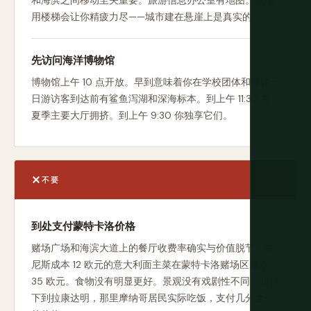
和海滨之间移动至关重要。旅游信息办公室有地图。仅使
用楼梯会让你精疲力尽——城市建在悬崖上是真实的。
先访问海洋博物馆
博物馆上午 10 点开放。早到意味着你在学校团体和游轮一
日游访客到达前有鲨鱼泻湖和深海标本。到上午 11:30 在
夏季主要大厅拥挤。到上午 9:30 你独享它们。
不要
到处支付蒙特卡洛价格
赌场广场和海滨大道上的餐厅收费率确实与价值脱节。在
尼斯成本 12 欧元的意大利面主菜在蒙特卡洛赌场区成本
35 欧元。食物没有明显更好。景观没有戏剧性不同。步行
下到拉康达明，那里摩纳哥居民实际吃饭，支付几分之一