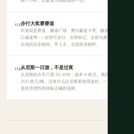
两个小时。仅鲨鱼泻湖就值得一访。
步行大奖赛赛道
街道就是赛道。赌场广场、费尔蒙发卡弯、隧道、港
口减速弯——全部可步行、全部标记、全部与屏幕上
出现的完全相同。早上去，当道路安静时。
从尼斯一日游，不是过夜
从尼斯的火车只需 20 分钟，成本 4 欧元。酒店起价
200 欧元/晚，没有什么比尼斯更值得溢价。一日游
是经济理性和体验正确的选择。