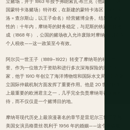
立赌场，并于 1863 年授予弗朗索瓦·布兰克（他建造了德
国蒙特卡洛赌场）特许权，在新建的蒙特卡洛区（蒙特卡
洛 = 查尔斯山，以王子命名）经营赌博业务。结果是变革
性的：十年内，摩纳哥的财务稳定，与尼斯的铁路连接建
成（1868 年），公国的赌场收入允许废除对摩纳哥公民的
个人税收——这一政策至今有效。
阿尔贝一世王子（1889–1922）转变了摩纳哥的科学声
誉。作为一位致力于资助和进行多次深海探险的海洋学
家，他于 1910 年创立了海洋博物馆和国际水文局，并在建
立国际仲裁机制方面发挥了重要作用。他是 20 世纪科学
上最重要的欧洲君主之一，几乎完全负责摩纳哥被认真对
待，而不仅仅是一个赌博目的地。
摩纳哥现代历史上最浪漫著名的章节是雷尼尔三世王子与
美国女演员格蕾丝·凯利于 1956 年的婚姻——这个童话般