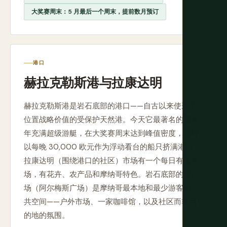
大奖赛周末：5 月最后一个周末，提前数月预订
港口
赫拉克勒斯港与拉康达明
赫拉克勒斯港是岩石底部的港口——自古以来使这个
位置战略价值的受保护天然港。今天它最著名的是全
年充满超级游艇，在大奖赛周末达到峰值密度，当时
以每晚 30,000 欧元作为浮动看台的船只挤满港口。
拉康达明（围绕港口的社区）市场有一个每日有盖市
场，有花卉、农产品和摩纳哥特色。岩石底部的橙广
场（阿尔梅斯广场）是摩纳哥最本地和最少游客的公
共空间——户外市场、一家咖啡馆，以及社区而非目
的地的氛围。