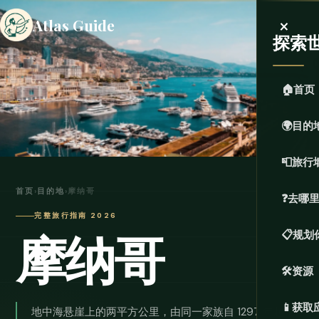
×
Atlas Guide
探索
🏠
首页
🌍
目的
📮
旅行
首页
›
目的地
›
摩纳哥
❓
去哪
完整旅行指南 2026
摩纳哥
📋
规划
🛠️
资源
📱
获取
地中海悬崖上的两平方公里，由同一家族自 1297 年起统