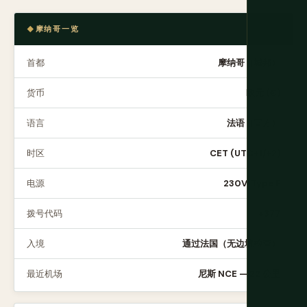
摩纳哥一览
首都
摩纳哥（城邦）
货币
欧元 (€)
语言
法语（官方）
时区
CET (UTC+1/+2)
电源
230V, Type F
拨号代码
+377
入境
通过法国（无边境检查）
最近机场
尼斯 NCE — 22 公里