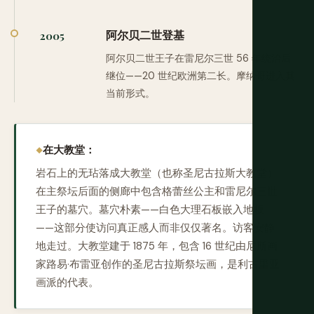
阿尔贝二世登基
2005
阿尔贝二世王子在雷尼尔三世 56 年统治后
继位——20 世纪欧洲第二长。摩纳哥进入其
当前形式。
在大教堂：
岩石上的无玷落成大教堂（也称圣尼古拉斯大教堂）
在主祭坛后面的侧廊中包含格蕾丝公主和雷尼尔三世
王子的墓穴。墓穴朴素——白色大理石板嵌入地板
——这部分使访问真正感人而非仅仅著名。访客安静
地走过。大教堂建于 1875 年，包含 16 世纪由尼斯画
家路易·布雷亚创作的圣尼古拉斯祭坛画，是利古里亚
画派的代表。