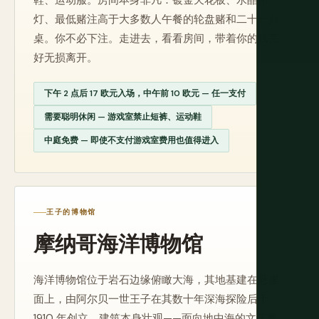
鞋、运动服。房间本身非凡：镀金天花板、水晶吊
灯、最低赌注高于大多数人午餐的轮盘赌和二十一点
桌。你不必下注。走进去，看看房间，带着你的钱完
好无损离开。
下午 2 点后 17 欧元入场，中午前 10 欧元 — 任一支付
需要聪明休闲 — 游戏室禁止短裤、运动鞋
中庭免费 — 即使不支付游戏室费用也值得进入
王子的博物馆
摩纳哥海洋博物馆
海洋博物馆位于岩石边缘俯瞰大海，其地基建在悬崖
面上，由阿尔贝一世王子在其数十年深海探险后于
1910 年创立。建筑本身壮观——面向地中海的文艺复