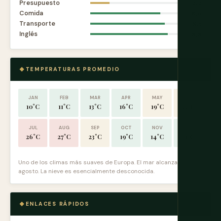
Presupuesto
2.2
Comida
8.0
Transporte
8.5
Inglés
8.8
TEMPERATURAS PROMEDIO
JAN
FEB
MAR
APR
MAY
JUN
10°C
11°C
13°C
16°C
19°C
23°C
JUL
AUG
SEP
OCT
NOV
DEC
26°C
27°C
23°C
19°C
14°C
11°C
Uno de los climas más suaves de Europa. El mar alcanza 25°C en
agosto. La nieve es esencialmente desconocida.
ENLACES RÁPIDOS