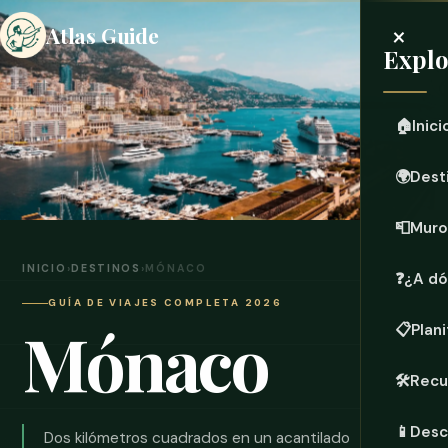
×
Atlas Guide
Explo
🏠
Inici
🌍
Dest
📮
Muro
INICIO
›
DESTINOS
›
MÓNACO
❓
¿A dó
GUÍA DE VIAJES COMPLETA 2026
Mónaco
📋
Plani
🛠️
Recu
📱
Desc
Dos kilómetros cuadrados en un acantilado