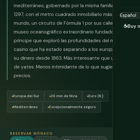
mediterráneo, gobernado por la misma familia desde
1297, con el metro cuadrado inmobiliario más caro del
mundo, un circuito de Fórmula 1 por sus calles, un
☕
Buy 
museo oceanográfico extraordinario fundado por un
príncipe que exploró las profundidades del mar, y un
casino que ha estado separando a los europeos de
su dinero desde 1863. Más interesante que un salón
de yates. Menos intimidante de lo que sugieren los
precios.
Europa del Sur
20 min de Niza
Euro (€)
Mediterráneo
Excepcionalmente seguro
RESERVAR MÓNACO