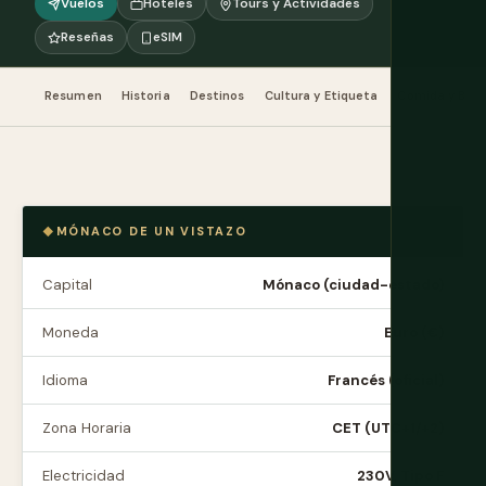
Vuelos
Hoteles
Tours y Actividades
Reseñas
eSIM
Resumen
Historia
Destinos
Cultura y Etiqueta
Comida y Beb
MÓNACO DE UN VISTAZO
Capital
Mónaco (ciudad-estado)
Moneda
Euro (€)
Idioma
Francés (oficial)
Zona Horaria
CET (UTC+1/+2)
Electricidad
230V, Tipo F