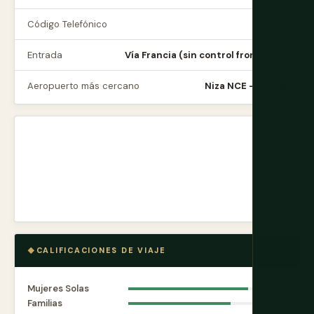
Código Telefónico
+377
Entrada
Vía Francia (sin control fronterizo)
Aeropuerto más cercano
Niza NCE — 22 km
CALIFICACIONES DE VIAJE
Mujeres Solas
9.6
Familias
8.2