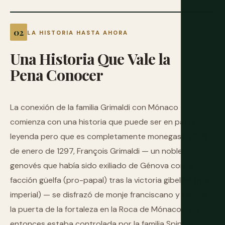
LA HISTORIA HASTA AHORA
Una
Historia
Que
Vale
la
Pena
Conocer
La conexión de la familia Grimaldi con Mónaco
comienza con una historia que puede ser en parte
leyenda pero que es completamente monegasca. El 8
de enero de 1297, François Grimaldi — un noble
genovés que había sido exiliado de Génova con la
facción güelfa (pro-papal) tras la victoria gibelina (pro-
imperial) — se disfrazó de monje franciscano y llamó a
la puerta de la fortaleza en la Roca de Mónaco, que
entonces estaba controlada por la familia Spinola