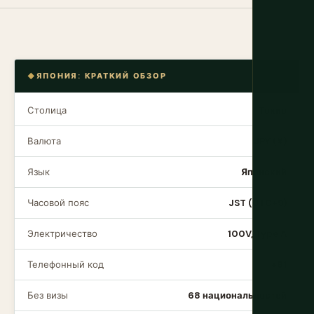
ЯПОНИЯ: КРАТКИЙ ОБЗОР
Столица
Токио
Валюта
JPY (¥)
Язык
Японский
Часовой пояс
JST (UTC+9)
Электричество
100V, Type A
Телефонный код
+81
Без визы
68 национальностей