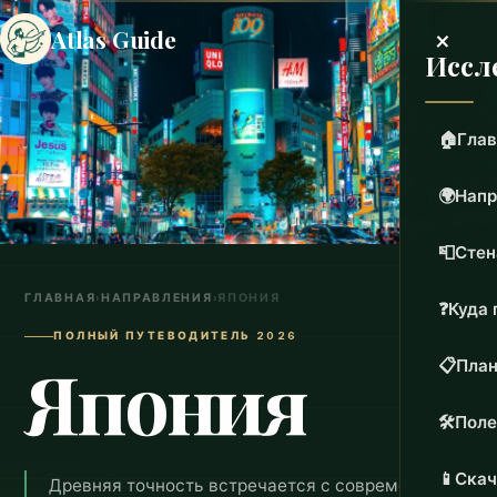
×
Atlas Guide
Иссл
🏠
Глав
🌍
Напр
📮
Стен
ГЛАВНАЯ
›
НАПРАВЛЕНИЯ
›
ЯПОНИЯ
❓
Куда 
ПОЛНЫЙ ПУТЕВОДИТЕЛЬ 2026
Япония
📋
План
🛠️
Поле
📱
Скач
Древняя точность встречается с современным