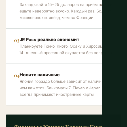
Закладывайте 15–25 долларов на приём пищи и
ешьте невероятно вкусно. Каждый раз. Больше
мишленовских звёзд, чем во Франции.
JR Pass реально экономит
Планируете Токио, Киото, Осаку и Хиросиму?
14-дневный проездной окупается без вопросов.
Носите наличные
Япония гораздо больше зависит от наличных,
чем кажется. Банкоматы 7-Eleven и Japan Post
всегда принимают иностранные карты.
Япония vs Южная Корея vs Китай: