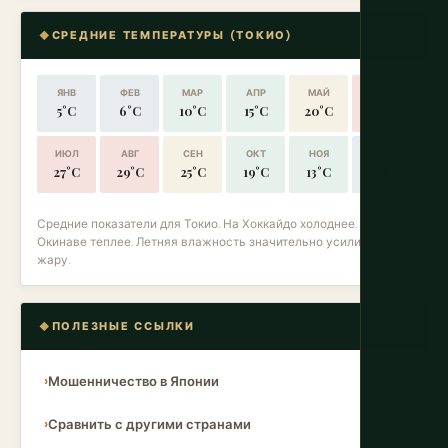
СРЕДНИЕ ТЕМПЕРАТУРЫ (ТОКИО)
ЯНВ
ФЕВ
МАР
АПР
МАЙ
ИЮН
5°C
6°C
10°C
15°C
20°C
23°C
ИЮЛ
АВГ
СЕН
ОКТ
НОЯ
ДЕК
27°C
29°C
25°C
19°C
13°C
8°C
Средние показатели для Токио. На Хоккайдо холоднее. На
Окинаве теплее. Летняя влажность значительно усиливает
жару.
ПОЛЕЗНЫЕ ССЫЛКИ
Мошенничество в Японии
Сравнить с другими странами