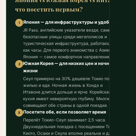
что посетить первым?
Япония — для инфраструктуры и удобства
1
JR Pass, английские указатели везде, самые
безопасные улицы среди мегаполисов и
туристическая инфраструктура, работающая
как часы. Для первого знакомства с Азией
Япония — самое комфортное направление.
Южная Корея — для низких цен и ночной
2
жизни
Сеул примерно на 30% дешевле Токио по
жилью и еде. Ночная жизнь в Хондэ и
Итэвоне длится дольше и ярче. Корейская
кухня имеет невероятную глубину. Многие
совмещают обе страны в одной поездке.
Посетите обе, если позволяет время
3
Перелёт Токио–Сеул занимает 2,5 часа.
Двухнедельная поездка с посещением Токио,
Киото, Осаки и Сеула вполне реальна и даёт