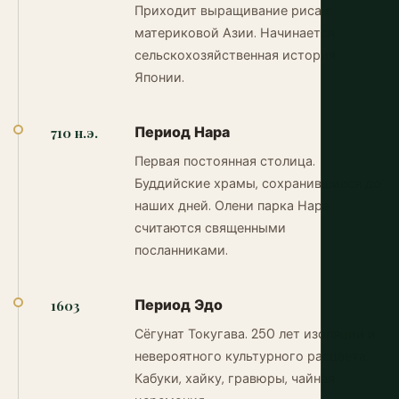
Приходит выращивание риса с
материковой Азии. Начинается
сельскохозяйственная история
Японии.
Период Нара
710 н.э.
Первая постоянная столица.
Буддийские храмы, сохранившиеся до
наших дней. Олени парка Нара
считаются священными
посланниками.
Период Эдо
1603
Сёгунат Токугава. 250 лет изоляции и
невероятного культурного расцвета.
Кабуки, хайку, гравюры, чайная