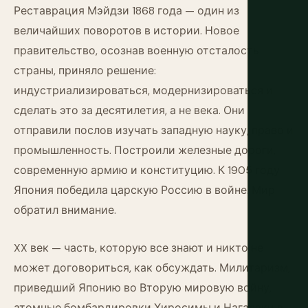
Реставрация Мэйдзи 1868 года — один из
величайших поворотов в истории. Новое
правительство, осознав военную отсталость
страны, приняло решение:
индустриализироваться, модернизироваться и
сделать это за десятилетия, а не века. Они
отправили послов изучать западную науку, право и
промышленность. Построили железные дороги,
современную армию и конституцию. К 1905 году
Япония победила царскую Россию в войне. Мир
обратил внимание.
XX век — часть, которую все знают и никто не
может договориться, как обсуждать. Милитаризм,
приведший Японию во Вторую мировую войну,
атомные бомбардировки Хиросимы и Нагасаки в