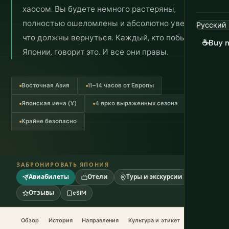
хаосом. Вы будете немного растеряны,
полностью ошеломлены и абсолютно уверены,
что должны вернуться. Каждый, кто побывал в
☕
Buy 
Японии, говорит это. И все они правы.
Восточная Азия
11–14 часов от Европы
Японская иена (¥)
4 ярко выраженных сезона
Крайне безопасно
ЗАБРОНИРОВАТЬ ЯПОНИЯ
Авиабилеты
Отели
Туры и экскурсии
Отзывы
eSIM
Обзор
История
Направления
Культура и этикет
Еда и напитк