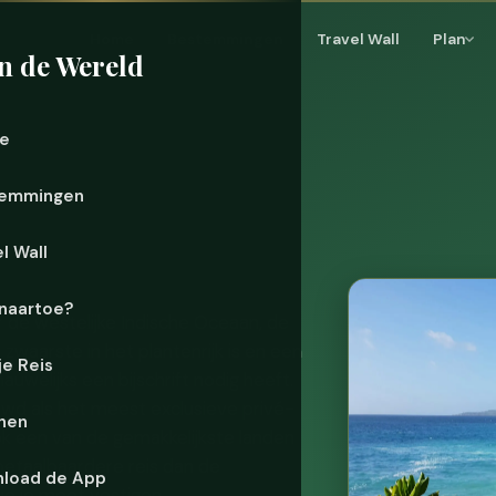
Home
Bestemmingen
Travel Wall
Plan
n de Wereld
e
emmingen
l Wall
naartoe?
r de westelijke Indische Oceaan, de
zwaarste in het plantenrijk is en een
je Reis
uwelijks een bijschrift nodig heeft.
wd als het meest exclusieve privé-
nen
ook een van de gemakkelijkste landen
betaalbaardere reis dan de
load de App
je je moet vestigen.