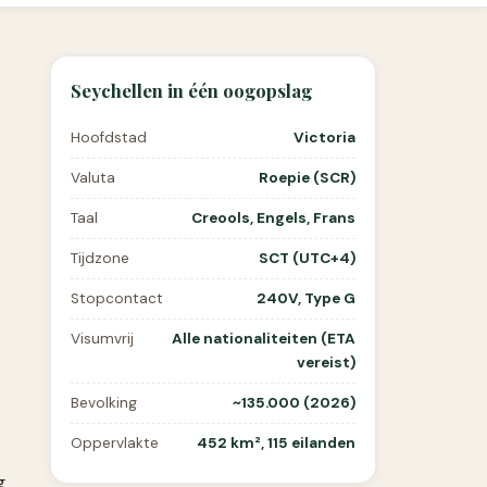
Seychellen in één oogopslag
Hoofdstad
Victoria
Valuta
Roepie (SCR)
Taal
Creools, Engels, Frans
Tijdzone
SCT (UTC+4)
Stopcontact
240V, Type G
Visumvrij
Alle nationaliteiten (ETA
vereist)
Bevolking
~135.000 (2026)
Oppervlakte
452 km², 115 eilanden
g