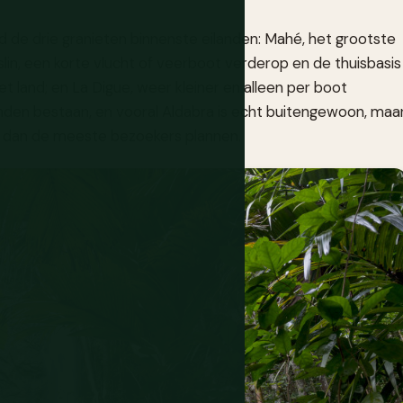
d de drie granieten binnenste eilanden: Mahé, het grootste
lin, een korte vlucht of veerboot verderop en de thuisbasis
het land; en La Digue, weer kleiner en alleen per boot
anden bestaan, en vooral Aldabra is echt buitengewoon, maa
is dan de meeste bezoekers plannen.