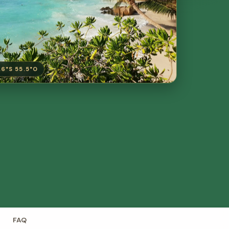
.6°S 55.5°O
FAQ