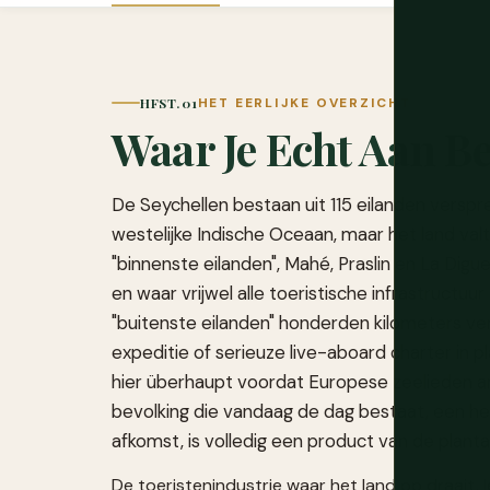
HFST. 01
HET EERLIJKE OVERZICHT
Waar Je Echt Aan B
De Seychellen bestaan uit 115 eilanden verspr
westelijke Indische Oceaan, maar het land valt 
"binnenste eilanden", Mahé, Praslin en La Di
en waar vrijwel alle toeristische infrastructuu
"buitenste eilanden" honderden kilometers ve
expeditie of serieuze live-aboard charter in
hier überhaupt voordat Europese zeelieden ar
bevolking die vandaag de dag bestaat, een he
afkomst, is volledig een product van de plan
De toeristenindustrie waar het land op draait, l