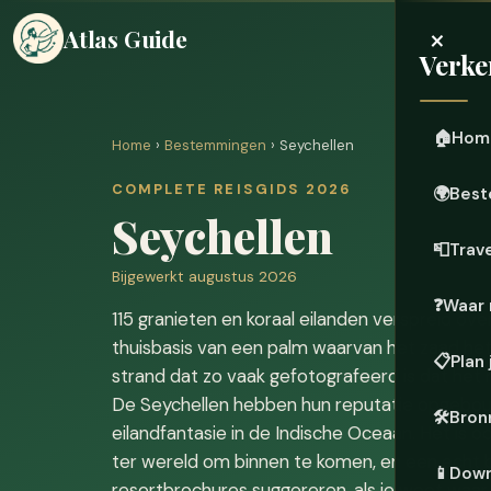
×
Atlas Guide
Verke
🏠
Hom
Home
›
Bestemmingen
› Seychellen
COMPLETE REISGIDS 2026
🌍
Best
Seychellen
📮
Trave
Bijgewerkt augustus 2026
❓
Waar 
115 granieten en koraal eilanden verspreid ove
thuisbasis van een palm waarvan het zaad het 
📋
Plan 
strand dat zo vaak gefotografeerd is dat het na
De Seychellen hebben hun reputatie opgebou
🛠️
Bron
eilandfantasie in de Indische Oceaan. Het is 
ter wereld om binnen te komen, en een echt 
📱
Down
resortbrochures suggereren, als je weet waar 