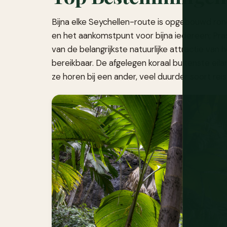
Bijna elke Seychellen-route is opgebouwd ron
en het aankomstpunt voor bijna iedereen; Pras
van de belangrijkste natuurlijke attractie van 
bereikbaar. De afgelegen koraal buitenste eil
ze horen bij een ander, veel duurder soort re