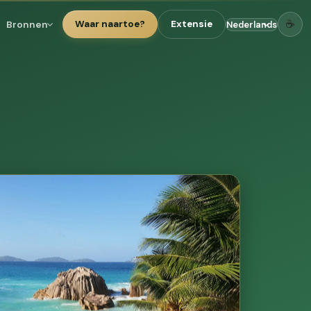
☕
Bronnen
Waar naartoe?
Extensie