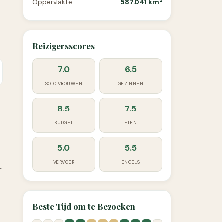
Oppervlakte
587.041 km²
Reizigersscores
7.0
6.5
SOLO VROUWEN
GEZINNEN
8.5
7.5
BUDGET
ETEN
5.0
5.5
VERVOER
ENGELS
r
Beste Tijd om te Bezoeken