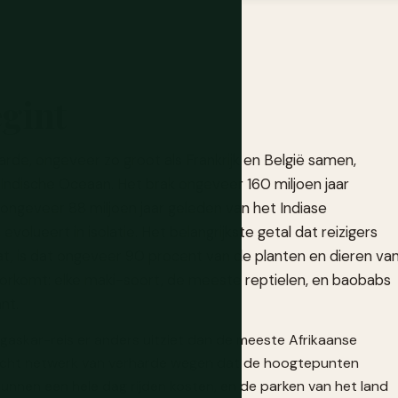
egint
arde, ongeveer zo groot als Frankrijk en België samen,
 Indische Oceaan. Het brak ongeveer 160 miljoen jaar
ongeveer 88 miljoen jaar geleden van het Indiase
 evolueert in isolatie. Het belangrijkste getal dat reizigers
t, is dat ongeveer 90 procent van de planten en dieren va
rkomt: elke maki-soort, de meeste reptielen, en baobabs
nt.
agaskar-reis er anders uitziet dan de meeste Afrikaanse
 dicht netwerk van verharde wegen dat de hoogtepunten
 kunnen een hele dag rijden kosten, en de parken van het land