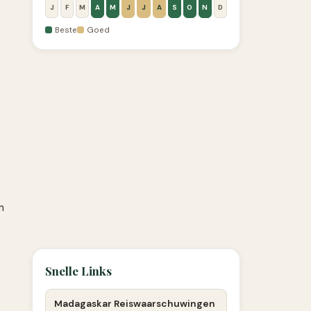
J
F
M
A
M
J
J
A
S
O
N
D
Beste
Goed
n
Snelle Links
Madagaskar Reiswaarschuwingen