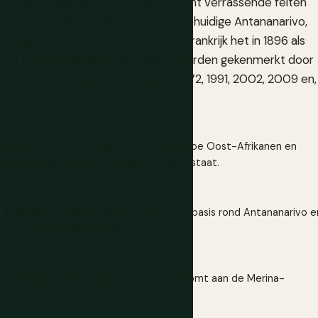
Afrikaanse taalfamilie, een van de echt verrassende feiten
d in de centrale hooglanden rond het huidige Antananarivo,
et begin van de 19e eeuw voordat Frankrijk het in 1896 als
am in 1960, en de decennia daarna werden gekenmerkt door
epen en omstreden verkiezingen in 1972, 1991, 2002, 2009 en,
s uit Borneo, later vergezeld door Bantoe Oost-Afrikanen en
 taalkundige mix die vandaag de dag bestaat.
deel van het eiland vanuit zijn hooglandbasis rond Antananarivo e
 over de hoofdstad uitkijkt.
gaskar als kolonie, waarmee een einde komt aan de Merina-