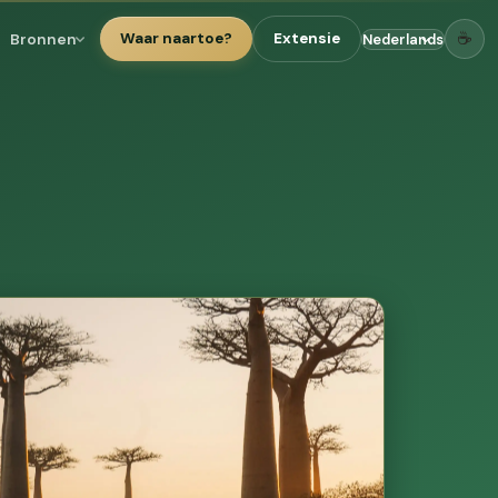
☕
Bronnen
Waar naartoe?
Extensie