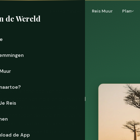
Home
Bestemmingen
Reis Muur
Plan
n de Wereld
e
emmingen
 Muur
naartoe?
 geleden afscheidde van het
ar geleden van India, en die hele tijd
 Je Reis
: indri-maki's die roepen door het
en staan tegen de rode aarde op de
nen
uiden die op niets anders op het
st die voor ongeveer 90 procent
load de App