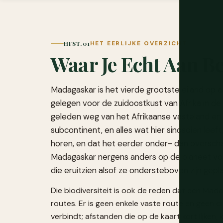
HFST. 01
HET EERLIJKE OVERZICHT
Waar Je Echt Aan B
Madagaskar is het vierde grootste eiland op a
gelegen voor de zuidoostkust van Afrika in de
geleden weg van het Afrikaanse vasteland en 
subcontinent, en alles wat hier sindsdien leeft,
horen, en dat het eerder onder- dan overscha
Madagaskar nergens anders op de planeet voo
die eruitzien alsof ze ondersteboven zijn gepla
Die biodiversiteit is ook de reden dat een Mad
routes. Er is geen enkele vaste route en geen
verbindt; afstanden die op de kaart kort lijken,