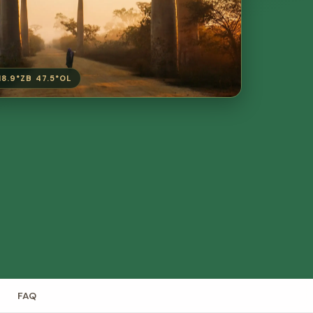
8.9°ZB 47.5°OL
FAQ