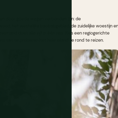
lden door goede wegen verbonden zijn: de
oud, het westelijke baobabgebied, de zuidelijke woestijn e
niemand doet alle vijf in één reis. Kies een regiogerichte
ts van te proberen het hele eiland te rond te reizen.