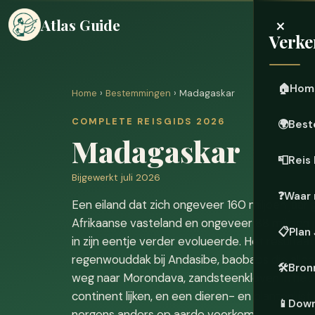
×
Atlas Guide
Verke
🏠
Hom
Home
›
Bestemmingen
› Madagaskar
COMPLETE REISGIDS 2026
🌍
Best
Madagaskar
📮
Reis
Bijgewerkt juli 2026
❓
Waar 
Een eiland dat zich ongeveer 160 miljoen jaar
Afrikaanse vasteland en ongeveer 88 miljoen ja
📋
Plan
in zijn eentje verder evolueerde. Het resultaat
regenwouddak bij Andasibe, baobabs die alle
🛠️
Bron
weg naar Morondava, zandsteenkloven in het z
continent lijken, en een dieren- en plantenlij
📱
Down
nergens anders op aarde voorkomt.