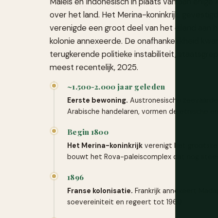
Maleis en Indonesisch in plaats van aan enige 
over het land. Het Merina-koninkrijk, gevestig
verenigde een groot deel van het eiland aan h
kolonie annexeerde. De onafhankelijkheid kw
terugkerende politieke instabiliteit, staatsgr
meest recentelijk, 2025.
~1.500-2.000 jaar geleden
Eerste bewoning.
Austronesische zeevaarder
Arabische handelaren, vormen de etnische en
Begin 1800
Het Merina-koninkrijk
verenigt het grootste 
bouwt het Rova-paleiscomplex dat nog steeds
1896
Franse kolonisatie.
Frankrijk annexeert Mada
soevereiniteit en regeert tot 1960.