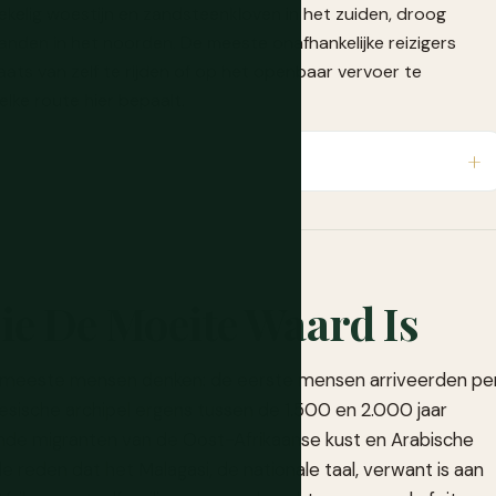
ekelig woestijn en zandsteenkloven in het zuiden, droog
anden in het noorden. De meeste onafhankelijke reizigers
aats van zelf te rijden of op het openbaar vervoer te
lke route hier bepaalt.
ie De Moeite Waard Is
 meeste mensen denken: de eerste mensen arriveerden pe
esische archipel ergens tussen de 1.500 en 2.000 jaar
nde migranten van de Oost-Afrikaanse kust en Arabische
e reden dat het Malagasi, de nationale taal, verwant is aan