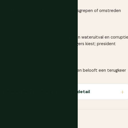
n politieke volatiliteit, waaronder staatsgrepen of omstreden
en van demonstraties tegen stroom- en wateruitval en corrupti
re eenheid CAPSAT de kant van de betogers kiest; president
ina wordt beëdigd als interim-president en belooft een terugkeer
den.
isatie en de transitie van 2025 in detail