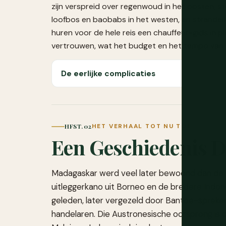
zijn verspreid over regenwoud in het oosten, st
loofbos en baobabs in het westen, en strandeil
huren voor de hele reis een chauffeur-gids in pl
vertrouwen, wat het budget en het tempo van e
De eerlijke complicaties
HFST. 02
HET VERHAAL TOT NU TOE
Een Geschiedenis D
Madagaskar werd veel later bewoond dan de
uitleggerkano uit Borneo en de bredere Indon
geleden, later vergezeld door Bantoe-spreke
handelaren. Die Austronesische oorsprong is d