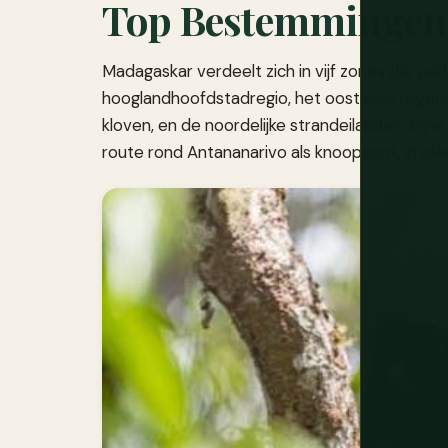
Top Bestemmingen
Madagaskar verdeelt zich in vijf zones die ze
hooglandhoofdstadregio, het oostelijke regenw
kloven, en de noordelijke strandeilanden. Bijna 
route rond Antananarivo als knooppunt, in plaa