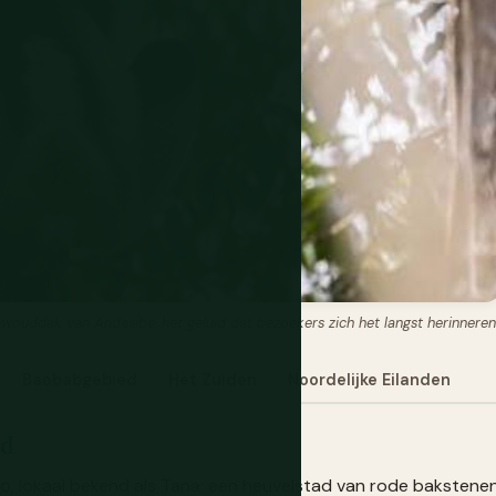
nwouddak van Andasibe, het geluid dat bezoekers zich het langst herinneren
Baobabgebied
Het Zuiden
Noordelijke Eilanden
ad
ivo, lokaal bekend als Tana: een heuvelstad van rode bakstene