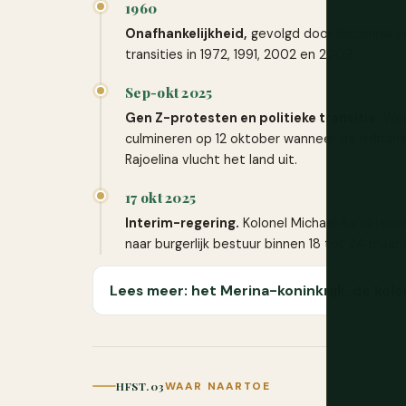
1960
Onafhankelijkheid,
gevolgd door decennia va
transities in 1972, 1991, 2002 en 2009.
Sep-okt 2025
Gen Z-protesten en politieke transitie.
Wek
culmineren op 12 oktober wanneer de militai
Rajoelina vlucht het land uit.
17 okt 2025
Interim-regering.
Kolonel Michael Randrianir
naar burgerlijk bestuur binnen 18 tot 24 maan
Lees meer: het Merina-koninkrijk, de kolon
HFST. 03
WAAR NAARTOE