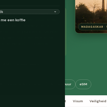
cember 2025 een Amerikaans
), na een periode van onrust en een
 me een koffie
reizen naar Antananarivo en de
MADAGASKAR · 1
e risico's zijn gewapende overvallen
ngzaam, duur intern vervoer, niet
reizen van april tot november;
ag.
y (MGA)
Advies: Level 2
Rondreizen & Activiteiten
Autoverhuur
eSIM
Cultuur
Eten
Plan
Budget
Visum
Veiligheid