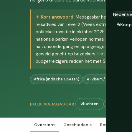
Kort antwoord:
Madagaskar heeft sinds de
reisadvies van Level 2 (Wees extra voorzichtig
☕
Koop
politieke transitie in oktober 2025. De meeste 
nationale parken verlopen normaal; de praktisch
na zonsondergang en op afgelegen wegen, en la
geweld gericht op bezoekers. Het beste kun je 
budgetreizigers redden het met $35-50 per d
Afrika (Indische Oceaan)
e-Visum / VOA
Ariar
Vluchten
Hotels
BOEK MADAGASKAR
Overzicht
Geschiedenis
Bestemmingen