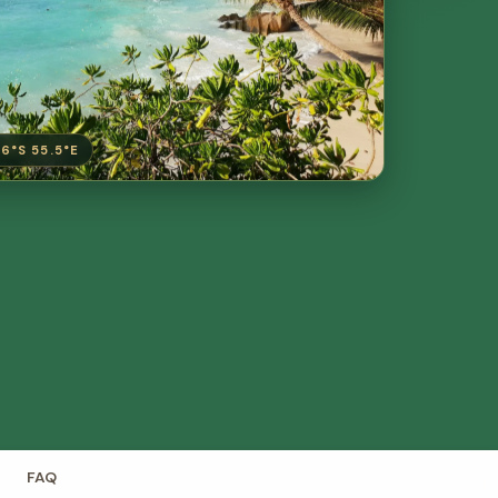
6°S 55.5°E
FAQ