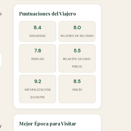
Puntuaciones del Viajero
o
8.4
8.0
SEGURIDAD
MUJERES EN SOLITARIO
7.8
5.5
FAMILIAS
RELACIÓN CALIDAD-
PRECIO
9.2
8.5
NATURALEZA/VIDA
INGLÉS
SILVESTRE
Mejor Época para Visitar
y