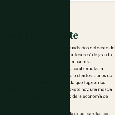
tiendo Realmente
adamente 1,3 millones de kilómetros cuadrados del oeste de
e en la práctica: un puñado de "islas interiores" de granito,
r del 98% de la población y donde se encuentra
a, y un puñado de "islas exteriores" de coral remotas a
nte mediante expediciones científicas o charters serios de
ional casual. Nadie vivía aquí antes de que llegaran los
as islas en 1756 y la población que existe hoy, una mezcla
ndia y china, es enteramente producto de la economía de
 se inclina fuertemente hacia resorts de cinco estrellas con