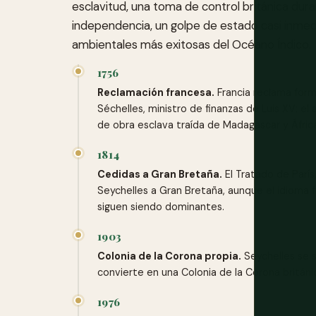
esclavitud, una toma de control británica dura
independencia, un golpe de estado casi inmedi
ambientales más exitosas del Océano Índico.
1756
Reclamación francesa.
Francia reclama form
Séchelles, ministro de finanzas de Luis XV;
de obra esclava traída de Madagascar y Áfric
1814
Cedidas a Gran Bretaña.
El Tratado de París
Seychelles a Gran Bretaña, aunque el idioma fr
siguen siendo dominantes.
1903
Colonia de la Corona propia.
Seychelles se s
convierte en una Colonia de la Corona británic
1976