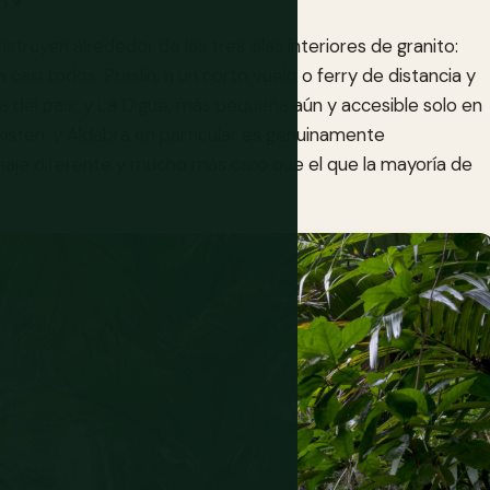
nstruyen alrededor de las tres islas interiores de granito:
casi todos; Praslin, a un corto vuelo o ferry de distancia y
 del país; y La Digue, más pequeña aún y accesible solo en
xisten, y Aldabra en particular es genuinamente
viaje diferente y mucho más caro que el que la mayoría de