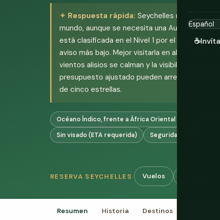
Respuesta rápida:
Seychelles no requiere v
mundo, aunque se necesita una Autorización Elec
está clasificada en el Nivel 1 por el Departamen
☕
Invít
aviso más bajo. Mejor visitarla en abril-mayo 
vientos alisios se calman y la visibilidad para e
presupuesto ajustado pueden arreglárselas con 
de cinco estrellas.
Océano Índico, frente a África Oriental
Rupia de S
Sin visado (ETA requerida)
Seguridad: Nivel 1
Vuelos
Hoteles
RESERVA SEYCHELLES
Resumen
Historia
Destinos
Cultura