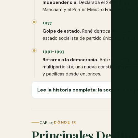
Independencia.
Declarada el 29 de junio, co
Mancham y el Primer Ministro France-Albert 
1977
Golpe de estado.
René derroca a Mancham el 
estado socialista de partido único bajo una n
1991-1993
Retorno a la democracia.
Ante la presión int
multipartidista; una nueva constitución se a
y pacíficas desde entonces.
Lee la historia completa: la sociedad de pl
CAP. 03
DÓNDE IR
Principales Destin