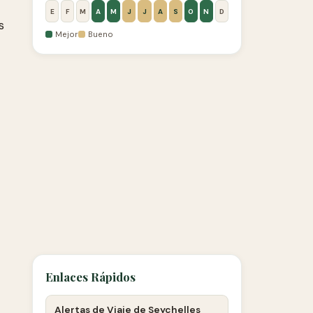
E
F
M
A
M
J
J
A
S
O
N
D
s
Mejor
Bueno
Enlaces Rápidos
Alertas de Viaje de Seychelles