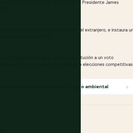
n un gobierno de coalición liderado por el Presidente James
René.
5 de junio mientras Mancham está en el extranjero, e instaura u
ueva constitución de 1979.
erna e internacional, René abre la constitución a un voto
prueba en 1993, y Seychelles ha celebrado elecciones competitivas
antación, los años del golpe y el giro ambiental
os