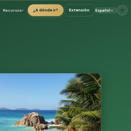
☕
Recursos
¿A dónde ir?
Extensión