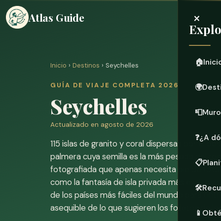
×
Atlas Guide
Explo
🏠
Inici
Inicio
›
Destinos
› Seychelles
GUÍA DE VIAJE COMPLETA 2026
🌍
Dest
Seychelles
📮
Muro
Actualizado en agosto de 2026
❓
¿A dó
115 islas de granito y coral dispersas por el o
palmera cuya semilla es la más pesada del rei
📋
Plani
fotografiada que apenas necesita pie de foto
como la fantasía de isla privada más exclusiv
🛠️
Recu
de los países más fáciles del mundo para entr
asequible de lo que sugieren los folletos de lo
📱
Obté