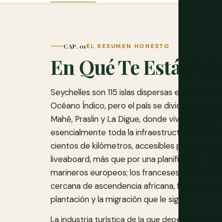
CAP. 01
EL RESUMEN HONESTO
En Qué Te Estás Me
Seychelles son 115 islas dispersas en aproxim
Océano Índico, pero el país se divide clarament
Mahé, Praslin y La Digue, donde vive alrededo
esencialmente toda la infraestructura turístic
cientos de kilómetros, accesibles principalme
liveaboard, más que por una planificación vacac
marineros europeos; los franceses reclamaron l
cercana de ascendencia africana, francesa, i
plantación y la migración que le siguió.
La industria turística de la que depende el país