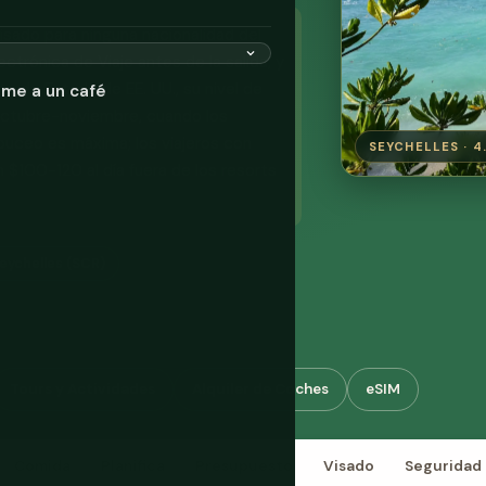
isado para ninguna nacionalidad del
trónica de Viaje antes de la salida, y
to de Estado de EE. UU., su nivel de
ame a un café
u octubre-noviembre, cuando los
l buceo es máxima; los viajeros con
SEYCHELLES · 4.
$100-120 al día fuera de los resorts
eychelles (SCR)
Tours y Actividades
Alquiler de Coches
eSIM
Comida
Planifica
Presupuesto
Visado
Seguridad