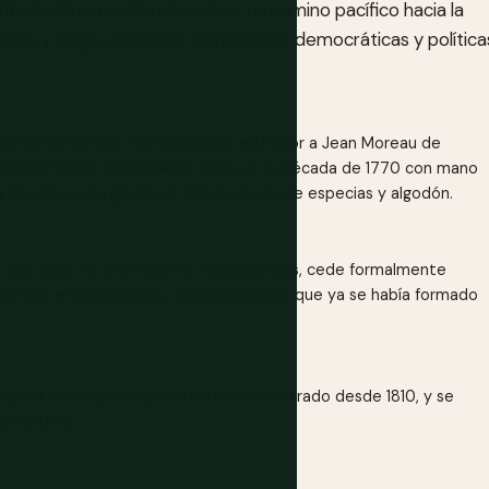
nte las Guerras Napoleónicas, un camino pacífico hacia la
ato, y luego una de las transiciones democráticas y política
almente las islas, nombrándolas en honor a Jean Moreau de
 el asentamiento permanente sigue en la década de 1770 con mano
a Oriental para gestionar plantaciones de especias y algodón.
, que puso fin a las Guerras Napoleónicas, cede formalmente
ancés, el catolicismo y la cultura criolla que ya se había formado
epara de Mauricio, que la había administrado desde 1810, y se
a distinta.