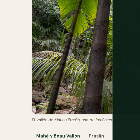
El Vallée de Mai en Praslin, uno de los únicos dos lugares
Mahé y Beau Vallon
Praslin
La Digue