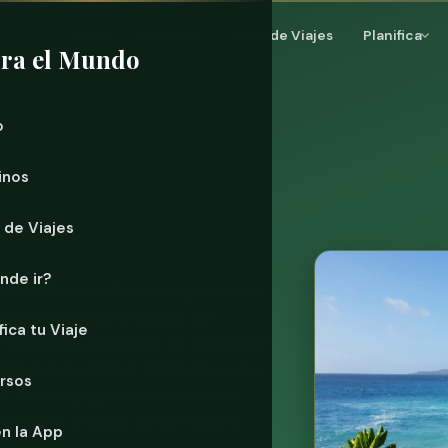
Inicio
Destinos
Muro de Viajes
Planifica
ra el Mundo
o
inos
 de Viajes
nde ir?
este del Océano Índico, hogar de una
no vegetal y de una playa tan
fica tu Viaje
. Seychelles construyó su reputación
a del Océano Índico. También es uno
rsos
ar, y un viaje genuinamente más
s resorts, si sabes dónde alojarte.
n la App