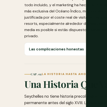
todo incluido, y el marketing ha hecho su traba
más exclusiva del Océano Índico, muy por encim
justificada por el coste real de visitarla. Las 
resorts, especialmente alrededor de Beau Vall
media es posible si estás dispuesto a saltar de 
privado.
Las complicaciones honestas
CAP. 02
LA HISTORIA HASTA AHORA
Una Historia Que V
Seychelles no tiene historia precolonial en el 
permanente antes del siglo XVIII. Lo que sigu