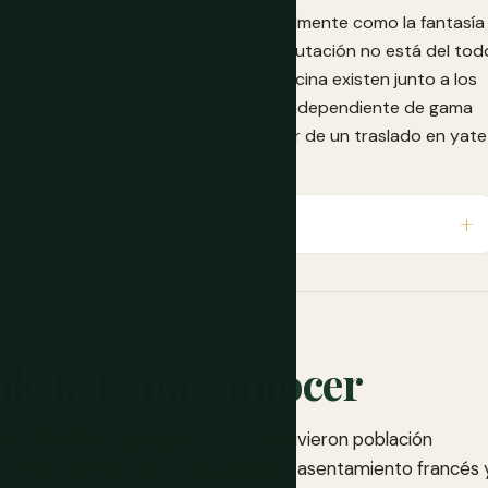
jo: Seychelles se percibe internacionalmente como la fantasía
a de Mauricio o las Maldivas. Esa reputación no está del tod
guesthouses y los apartamentos con cocina existen junto a los
on en Mahé, y un viaje genuinamente independiente de gama
isla en isla en ferry y avioneta en lugar de un traslado en yate
ale la Pena Conocer
sentido habitual, porque las islas no tuvieron población
ió es una historia corta y comprimida: asentamiento francés 