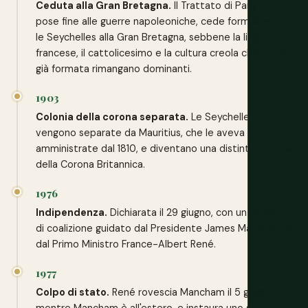
Ceduta alla Gran Bretagna.
Il Trattato di Parigi, che
pose fine alle guerre napoleoniche, cede formalmente
le Seychelles alla Gran Bretagna, sebbene la lingua
francese, il cattolicesimo e la cultura creola che si era
già formata rimangano dominanti.
1903
Colonia della corona separata.
Le Seychelles
vengono separate da Mauritius, che le aveva
amministrate dal 1810, e diventano una distinta Colonia
della Corona Britannica.
1976
Indipendenza.
Dichiarata il 29 giugno, con un governo
di coalizione guidato dal Presidente James Mancham e
dal Primo Ministro France-Albert René.
1977
Colpo di stato.
René rovescia Mancham il 5 giugno
mentre Mancham è all'estero, e instaura uno stato