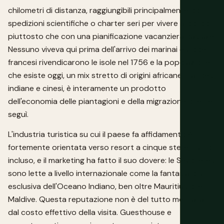
chilometri di distanza, raggiungibili principalmente con
spedizioni scientifiche o charter seri per vivere a bordo
piuttosto che con una pianificazione vacanziera casuale.
Nessuno viveva qui prima dell'arrivo dei marinai europei; i
francesi rivendicarono le isole nel 1756 e la popolazione
che esiste oggi, un mix stretto di origini africane, francesi,
indiane e cinesi, è interamente un prodotto
dell'economia delle piantagioni e della migrazione che ne
seguì.
L'industria turistica su cui il paese fa affidamento è
fortemente orientata verso resort a cinque stelle, tutto
incluso, e il marketing ha fatto il suo dovere: le Seychelles
sono lette a livello internazionale come la fantasia più
esclusiva dell'Oceano Indiano, ben oltre Mauritius o le
Maldive. Questa reputazione non è del tutto meritata
dal costo effettivo della visita. Guesthouse e