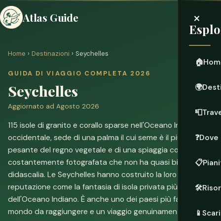
×
Atlas Guide
Esplo
Home
›
Destinazioni
› Seychelles
🏠
Hom
GUIDA DI VIAGGIO COMPLETA 2026
Seychelles
🌍
Dest
Aggiornato ad Agosto 2026
📮
Trave
115 isole di granito e corallo sparse nell'Oceano Indiano
occidentale, sede di una palma il cui seme è il più
❓
Dove 
pesante del regno vegetale e di una spiaggia così
costantemente fotografata che non ha quasi bisogno di
📋
Piani
didascalia. Le Seychelles hanno costruito la loro
reputazione come la fantasia di isola privata più esclusiva
🛠️
Riso
dell'Oceano Indiano. È anche uno dei paesi più facili al
mondo da raggiungere e un viaggio genuinamente più
📱
Scari