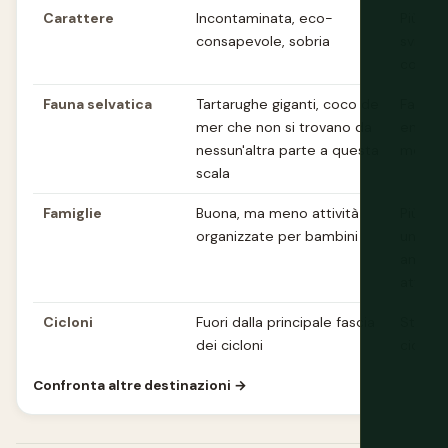
Carattere
Incontaminata, eco-
Più viv
consapevole, sobria
svilupp
cose d
Fauna selvatica
Tartarughe giganti, coco de
Fauna s
mer che non si trovano da
endem
nessun'altra parte a questa
meno d
scala
Famiglie
Buona, ma meno attività
Più fac
organizzate per bambini
una ga
ampia 
attività
Cicloni
Fuori dalla principale fascia
Stagio
dei cicloni
cicloni
Confronta altre destinazioni →