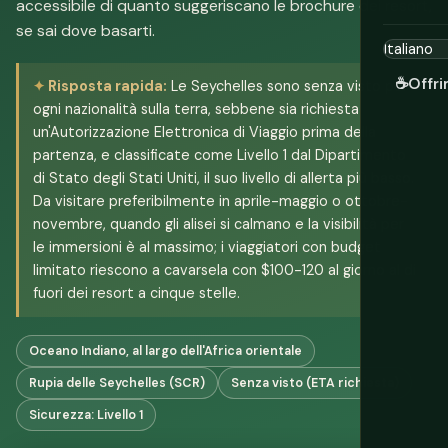
accessibile di quanto suggeriscano le brochure dei resort,
se sai dove basarti.
☕
Offri
Risposta rapida:
Le Seychelles sono senza visto per
ogni nazionalità sulla terra, sebbene sia richiesta
un'Autorizzazione Elettronica di Viaggio prima della
partenza, e classificate come Livello 1 dal Dipartimento
di Stato degli Stati Uniti, il suo livello di allerta più basso.
Da visitare preferibilmente in aprile-maggio o ottobre-
novembre, quando gli alisei si calmano e la visibilità per
le immersioni è al massimo; i viaggiatori con budget
limitato riescono a cavarsela con $100-120 al giorno al di
fuori dei resort a cinque stelle.
Oceano Indiano, al largo dell'Africa orientale
Rupia delle Seychelles (SCR)
Senza visto (ETA richiesta)
Sicurezza: Livello 1