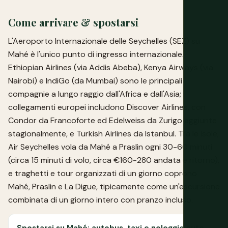
Come arrivare & spostarsi
L'Aeroporto Internazionale delle Seychelles (SEZ) su
Mahé è l'unico punto di ingresso internazionale.
Ethiopian Airlines (via Addis Abeba), Kenya Airways (via
Nairobi) e IndiGo (da Mumbai) sono le principali
compagnie a lungo raggio dall'Africa e dall'Asia; i
collegamenti europei includono Discover Airlines, con
Condor da Francoforte ed Edelweiss da Zurigo aggiunte
stagionalmente, e Turkish Airlines da Istanbul. Tra le isole,
Air Seychelles vola da Mahé a Praslin ogni 30-60 minuti
(circa 15 minuti di volo, circa €160-280 andata e ritorno),
e traghetti e tour organizzati di un giorno coprono
Mahé, Praslin e La Digue, tipicamente come un'escursione
combinata di un giorno intero con pranzo incluso.
Spostarsi su Mahé: autobus, taxi e noleggio auto