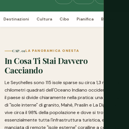
Destinazioni
Cultura
Cibo
Pianifica
Budget
Vi
CAP. 01
LA PANORAMICA ONESTA
In Cosa Ti Stai Davvero
Cacciando
Le Seychelles sono 115 isole sparse su circa 1,3 milioni di
chilometri quadrati dell'Oceano Indiano occidentale, ma
il paese si divide chiaramente nella pratica: una manciata
di "isole interne" di granito, Mahé, Praslin e La Digue, dove
vive circa il 98% della popolazione e dove si trova
essenzialmente tutta l'infrastruttura turistica, e una
manciata di remote "isole esterne" coralline a centinaia di