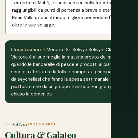
terrestre di Mahé, e i suoi sentieri nella foresta,
raggiungibili da punti di partenza a breve distanza da
Beau Vallon, sono il modo migliore per vedere l'isola
oltre le sue spiagge.
I locali sanno:
il Mercato Sir Selwyn Selwyn-Clarke a
Victoria è al suo meglio la mattina presto del sabato,
quando le bancarelle di pesce e prodotti al piano terra
sono più affollate e la folla è composta principalmente
da seychellesi che fanno la spesa settimanale
piuttosto che da un gruppo turistico. È in gran parte
chiuso la domenica.
CAP. 04
INTEGRARSI
Cultura & Galateo