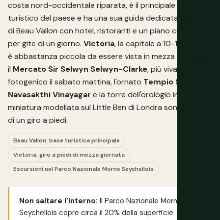
costa nord-occidentale riparata, è il principale hub
turistico del paese e ha una sua
guida dedicata alla città
di Beau Vallon
con hotel, ristoranti e un piano completo
per gite di un giorno.
Victoria
, la capitale a 10-15 minuti,
è abbastanza piccola da essere vista in mezza giornata:
il
Mercato Sir Selwyn Selwyn-Clarke
, più vivace e
fotogenico il sabato mattina, l'ornato
Tempio Sri
Navasakthi Vinayagar
e la torre dell'orologio in
miniatura modellata sul Little Ben di Londra sono il cuore
di un giro a piedi.
Beau Vallon: base turistica principale
Victoria: giro a piedi di mezza giornata
Escursioni nel Parco Nazionale Morne Seychellois
Non saltare l'interno:
Il Parco Nazionale Morne
Seychellois copre circa il 20% della superficie