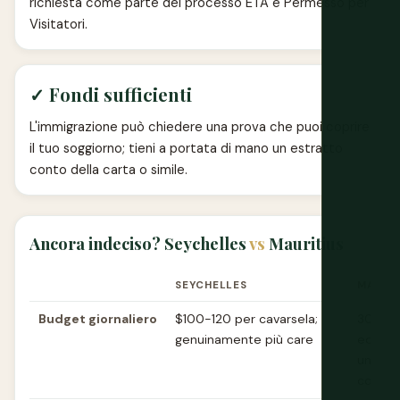
richiesta come parte del processo ETA e Permesso per
Visitatori.
✓ Fondi sufficienti
L'immigrazione può chiedere una prova che puoi coprire
il tuo soggiorno; tieni a portata di mano un estratto
conto della carta o simile.
Ancora indeciso? Seychelles
vs
Mauritius
SEYCHELLES
MAURIT
Budget giornaliero
$100-120 per cavarsela;
30-50
genuinamente più care
econom
un viag
compar