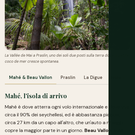
La Vallée de Mai a Praslin, uno dei soli due posti sulla terra dove la palma
coco de mer cresce spontanea.
Mahé & Beau Vallon
Praslin
La Digue
Isole Este
Mahé, l'isola di arrivo
Mahé è dove atterra ogni volo internazionale e dove vive
circa il 90% dei seychellesi, ed è abbastanza piccola,
circa 27 km da un capo all'altro, che un'auto a noleggio
copre la maggior parte in un giorno.
Beau Vallon
, sulla