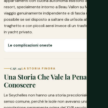
appartamenti con cucina autonoma esistono accanto ai
resort, specialmente intorno a Beau Vallon su Mahé, e un
viaggio genuinamente indipendente e di fascia media è
possibile se sei disposto a saltare da un'isola all'altra in
traghetto e con piccoli aerei invece di un trasferimento
in yacht privato.
Le complicazioni oneste
CAP. 02
LA STORIA FINORA
Una Storia Che Vale la Pena
Conoscere
Le Seychelles non hanno una storia precoloniale nel
senso comune, perché le isole non avevano una
popolazione permanente prima del XVIII secolo. Quello