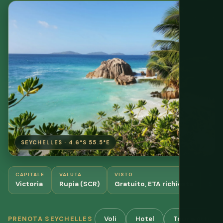
SEYCHELLES · 4.6°S 55.5°E
CAPITALE
VALUTA
VISTO
BUD
Victoria
Rupia (SCR)
Gratuito, ETA richiesta
$10
Voli
Hotel
Tour e Attività
PRENOTA SEYCHELLES