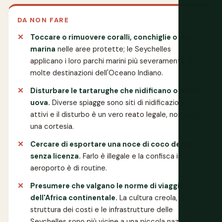
DA NON FARE
Toccare o rimuovere coralli, conchiglie o vita
marina
nelle aree protette; le Seychelles
applicano i loro parchi marini più severamente di
molte destinazioni dell'Oceano Indiano.
Disturbare le tartarughe che nidificano o le loro
uova.
Diverse spiagge sono siti di nidificazione
attivi e il disturbo è un vero reato legale, non solo
una cortesia.
Cercare di esportare una noce di coco de mer
senza licenza.
Farlo è illegale e la confisca in
aeroporto è di routine.
Presumere che valgano le norme di viaggio
dell'Africa continentale.
La cultura creola, la
struttura dei costi e le infrastrutture delle
Seychelles sono più vicine a una piccola nazione