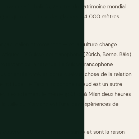
de randonnée balisés, 26 sites du patrimoine mondial
gne qui opèrent sur des glaciers à 4 000 mètres.
ançais, italien et romanche — et la culture change
guistiques. La Suisse germanophone (Zürich, Berne, Bâle)
s protestant de la retenue. La Suisse francophone
us orientée café, et porte quelque chose de la relation
me attitude. Le Tessin italophone au sud est un autre
F et a exactement le même goût qu'à Milan deux heures
 la taille du Maryland est l'une des expériences de
couvrent 60 % du territoire suisse et sont la raison