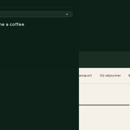
)
4 langues
Extrêmement sûr
me a coffee
 Activités
Avis
eSIM
issons
Quand partir
Planification
Transport
Où séjourner