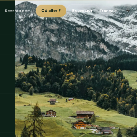
☕
Ressources
Où aller ?
Extension