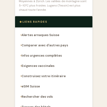
Moyennes à Zürich. Les vallées de montagne sont
5–10°C plus froides. Lugano (Tessin) est plus
chaud toute l'année.
LIENS RAPIDES
Alertes arnaques Suisse
Comparer avec d'autres pays
Infos urgences complètes
Exigences vaccinales
Construisez votre itinéraire
eSIM Suisse
Rechercher des vols
Trouver des hôtels