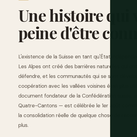
Une
histoire
qui
peine
d'être
con
L'existence de la Suisse en tant qu'État indépenda
Les Alpes ont créé des barrières naturelles qui ont r
défendre, et les communautés qui se sont développ
coopération avec les vallées voisines était plus ut
document fondateur de la Confédération suisse, si
Quatre-Cantons — est célébrée le 1er août comme j
la consolidation réelle de quelque chose de reconn
plus.