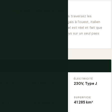
Quatre langues, un pays
La langue change lorsque vous traversez les
régions. Allemand à l'est, français à l'ouest, italien
au sud. Le changement culturel est réel et fait que
la Suisse ressemble à trois pays sur un seul pass
ferroviaire.
UES
FUSEAU HORAIRE
ÉLECTRICITÉ
FR / IT / Rm
CET (UTC+1)
230V, Type J
UITE
POPULATION
SUPERFICIE
droit
~8,9 millions
41 285 km²