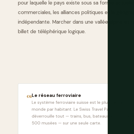
pour laquelle le pays existe sous sa forme actuelle
commerciales, les alliances politiques et la géogr
indépendante. Marcher dans une vallée alpine et re
billet de téléphérique logique.
Le réseau ferroviaire
Le système ferroviaire suisse est le plus dense au
monde par habitant. Le Swiss Travel Pass
déverrouille tout — trains, bus, bateaux et plus de
500 musées — sur une seule carte.