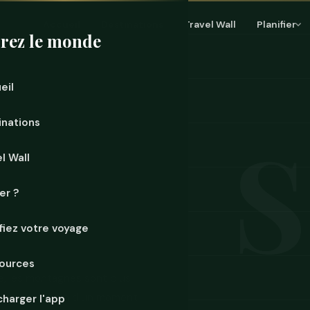
Accueil
Destinations
Travel Wall
Planifier
rez le monde
eil
inations
l Wall
er ?
ifiez votre voyage
ources
ée, les montagnes sont plus
édit aura besoin d'un moment
charger l'app