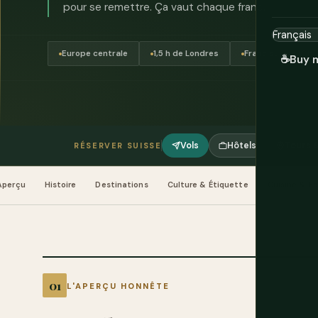
pour se remettre. Ça vaut chaque franc.
Europe centrale
1,5 h de Londres
Franc suisse (CHF
☕
Buy 
Vols
Hôtels
Tours &
RÉSERVER SUISSE
Aperçu
Histoire
Destinations
Culture & Étiquette
Cuisine & Bo
L'APERÇU HONNÊTE