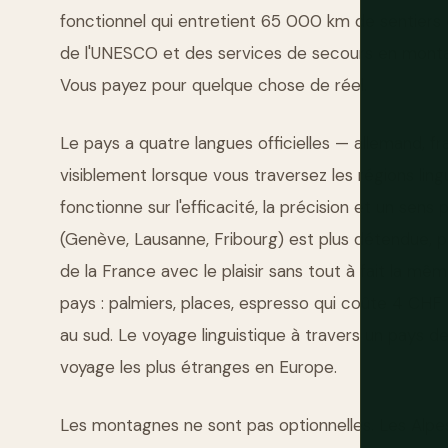
fonctionnel qui entretient 65 000 km de sentiers 
de l'UNESCO et des services de secours en monta
Vous payez pour quelque chose de réel.
Le pays a quatre langues officielles — allemand, fr
visiblement lorsque vous traversez les régions lin
fonctionne sur l'efficacité, la précision et un sen
(Genève, Lausanne, Fribourg) est plus détendue, pl
de la France avec le plaisir sans tout à fait la mê
pays : palmiers, places, espresso qui coûte 4 CH
au sud. Le voyage linguistique à travers un pays de
voyage les plus étranges en Europe.
Les montagnes ne sont pas optionnelles. Les Alpes 