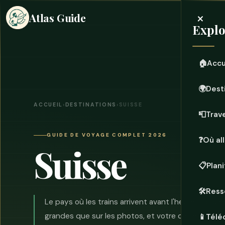
×
Atlas Guide
Explo
🏠
Accu
🌍
Dest
ACCUEIL
›
DESTINATIONS
›
SUISSE
📮
Trave
GUIDE DE VOYAGE COMPLET 2026
❓
Où all
Suisse
📋
Plan
🛠️
Ress
Le pays où les trains arrivent avant l'heure indiqu
grandes que sur les photos, et votre carte de cr
📱
Télé