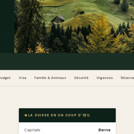
Budget
Visa
Famille & Animaux
Sécurité
Urgences
Réserve
LA SUISSE EN UN COUP D'ŒIL
Capitale
Berne