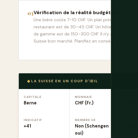
Vérification de la réalité budgétaire
Une bière coûte 7–10 CHF. Un plat principal au
restaurant est de 30–45 CHF. Un hôtel de milieu
de gamme est de 150–300 CHF. Il n'y a pas de
Suisse bon marché. Planifiez en conséquence.
LA SUISSE EN UN COUP D'ŒIL
CAPITALE
MONNAIE
LANG
Berne
CHF (Fr.)
DE / 
INDICATIF
MEMBRE UE
COND
+41
Non (Schengen
Côté 
oui)