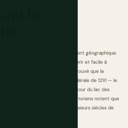
vaut
la
nue
nt est, d'un certain angle, un argument géographique.
endu le territoire difficile à conquérir et facile à
ées dans les vallées alpines ont trouvé que la
ile que la compétition. La Charte fédérale de 1291 — le
gné par trois cantons forestiers autour du lac des
our férié national, bien que les historiens notent que
aissable comme la Suisse a pris plusieurs siècles de