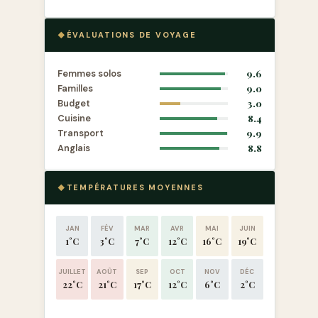
ÉVALUATIONS DE VOYAGE
Femmes solos
9.6
Familles
9.0
Budget
3.0
Cuisine
8.4
Transport
9.9
Anglais
8.8
TEMPÉRATURES MOYENNES
JAN
FÉV
MAR
AVR
MAI
JUIN
1°C
3°C
7°C
12°C
16°C
19°C
JUILLET
AOÛT
SEP
OCT
NOV
DÉC
22°C
21°C
17°C
12°C
6°C
2°C