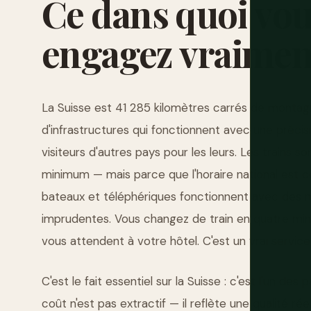
Ce
dans
quoi
vou
engagez
vraimen
La Suisse est 41 285 kilomètres carrés de montagnes
d'infrastructures qui fonctionnent avec une précis
visiteurs d'autres pays pour les leurs. Les trains s
minimum — mais parce que l'horaire national est c
bateaux et téléphériques fonctionnent avec des m
imprudentes. Vous changez de train en quatre mi
vous attendent à votre hôtel. C'est un vrai service
C'est le fait essentiel sur la Suisse : c'est l'un de
coût n'est pas extractif — il reflète une qualité ré