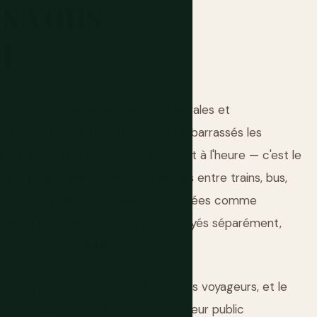
s
vous
t
, de lacs, de vieilles villes médiévales et
ion qui fait se sentir vaguement embarrassés les
ont célèbres non pas parce qu'ils sont à l'heure — c'est le
onçu pour que les correspondances entre trains, bus,
arges qui ailleurs seraient considérées comme
nutes à Berne et vos bagages, envoyés séparément,
. Ça coûte de l'argent.
s pays les plus chers au monde pour les voyageurs, et le
elle, un haut niveau de vie et un secteur public