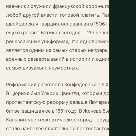
наемники служили французской короне, папству и
любой другой власти, готовой платить. Папская
швейцарская гвардия, основанная в 1506 году, все
еще охраняет Ватикан сегодня — 135 человек в
ренессансных униформах, что одновременно
является одним из самых старых непрерывных
военных развертываний в истории и одним из
самых визуально неуместных.
Реформация расколола Конфедерацию в XVI веке.
В Цюрихе был Ульрих Цвингли, который довел
протестантскую реформу дальше Лютера и погиб в
битве, защищая ее в 1531 году. В Женеве был Жан
Кальвин, чье теократическое город-государство
стало наиболее влиятельной протестантской