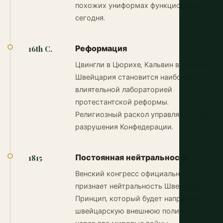
похожих униформах функционирует и
сегодня.
Реформация
16th C.
Цвингли в Цюрихе, Кальвин в Женеве.
Швейцария становится наиболее
влиятельной лабораторией
протестантской реформы.
Религиозный раскол управляется без
разрушения Конфедерации.
Постоянная нейтральность
1815
Венский конгресс официально
признает нейтральность Швейцарии.
Принцип, который будет направлять
швейцарскую внешнюю политику