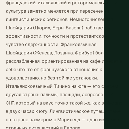
французский, итальянский и ретороманский — и
культура заметно меняется при пересечении
лингвистических регионов. Немногочисленная
Швейцария (Цюрих, Берн, Базель) работает на
эффективности, точности и протестантском
чувстве сдержанности. Франкоязычная
Швейцария (Женева, Лозанна, Фрибур) более
расслабленная, ориентированная на кафе и несет в
себе что-то от французского отношения к
удовольствию, но без той же установки.
Итальянскоязычный Тичино на юге — это совсем
другая страна: пальмы, площади, эспрессо за 4
CHF, который на вкус точно такой же, как в Милане
в двух часах к югу. Лингвистическое путешествие
по стране размером с Мэриленд — одно из самых
странных путешествий в Европе.