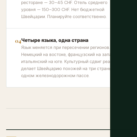
ресторане — 30–45 CHF. Отель среднего
уровня — 150–300 CHF. Нет бюджетной
Швейцарии. Планируйте соответственно.
Четыре языка, одна страна
Язык меняется при пересечении регионов.
Немецкий на востоке, французский на западе,
итальянский на юге. Культурный сдвиг реален и
делает Швейцарию похожей на три страны на
одном железнодорожном пассе.