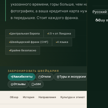
указанного времени, горы больше, чем на
фотографиях, а ваша кредитная карта нуждается
в передышке. Стоит каждого франка.
☕
Buy 
Центральная Европа
1.5 ч от Лондона
Швейцарский франк (CHF)
4 языка
Крайне безопасно
ЗАБРОНИРОВАТЬ ШВЕЙЦАРИЯ
Авиабилеты
Отели
Туры и экскурсии
Отзывы
eSIM
Обзор
История
Направления
Культура и этикет
Еда и напитк