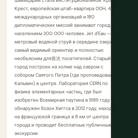
Швейцарии стала институциональной: Красный
Крест, европейская штаб-квартира ООН, 40
международных организаций и 180
дипломатических миссий занимают город с
населением 200 000 человек. Jet d'Eau — 140-
метровый водяной струй в середине озера —
самый видимый ориентир и полностью
необъясним для首次 посетителей. Старый
город построен на холме над озером с
собором Святого Петра (где проповедовал
Кальвин) в центре. Лаборатория CERN по
физике элементарных частиц, где был
изобретен Всемирная паутина в 1989 году и
обнаружен бозон Хиггса в 2012 году, находится
на французской границе в 8 км от центра
города и проводит бесплатные публичные
экскурсии.