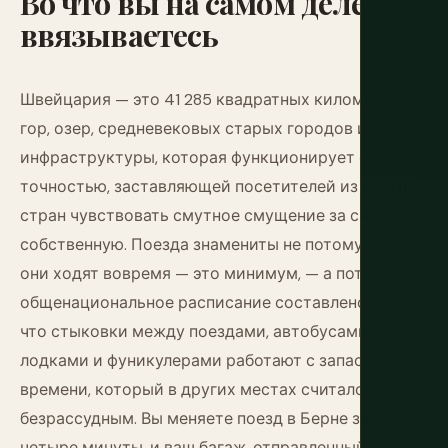
Во
что
вы
на
самом
деле
ввязываетесь
Швейцария — это 41 285 квадратных километров
гор, озер, средневековых старых городов и
инфраструктуры, которая функционирует с
точностью, заставляющей посетителей из других
стран чувствовать смутное смущение за свою
собственную. Поезда знамениты не потому, что
они ходят вовремя — это минимум, — а потому, что
общенациональное расписание составлено так,
что стыковки между поездами, автобусами,
лодками и фуникулерами работают с запасом
времени, который в других местах считался бы
безрассудным. Вы меняете поезд в Берне за
четыре минуты, и ваш багаж, отправленный