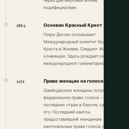
через две мировые войны,
кодифицирован.
Основан Красный Крест
1863
Генри Дюναν основывает
Международный комитет Красного
Креста в Женеве. Следуют Женевские
конвенции. Здесь рождается
международное гуманитарное право.
Право женщин на голосование
1971
Швейцарские женщины получают
федеральное право голоса — одна из
последних стран в Европе, сделавших
это. Последний кантон,
предоставивший женщинам
кантональные права голоса, сделал