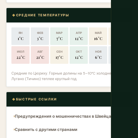
СРЕДНИЕ ТЕМПЕРАТУРЫ
ЯН
ФЕВ
МАР
АПР
МАЙ
ИЮН
1°C
3°C
7°C
12°C
16°C
19°C
ИЮЛ
АВГ
СЕН
ОКТ
НОЯ
ДЕК
22°C
21°C
17°C
12°C
6°C
2°C
Средние по Цюриху. Горные долины на 5–10°C холоднее.
Лугано (Тичино) теплее круглый год.
БЫСТРЫЕ ССЫЛКИ
Предупреждения о мошенничествах в Швейцарии
Сравнить с другими странами