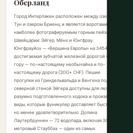
Оберланд
Город Интерлакен расположен между озером
Тун и озером Бриенц и является воротами к
наиболее фотографируемым горным пейзажам
Швейцарии: Эйгер, Мёнх и Юнгфрау.
Юнгфрауйох — «Вершина Европы» на 3454 м,
достигаемая зубчатой железной дорогой через
гору — по-настоящему необычайна и по-
настоящему дорога (200+ CHF). Пешие
прогулки из Гриндельвальда и Венгена под
северной стеной Эйгера доступны для любого
разумно подготовленного ходока и производят
виды, которые фуникулер доставляет быстрее,
но менее удовлетворительно. Долина
Лаутербруннен — 72 водопада, включая 300-
метровый Стауббах — один из самых