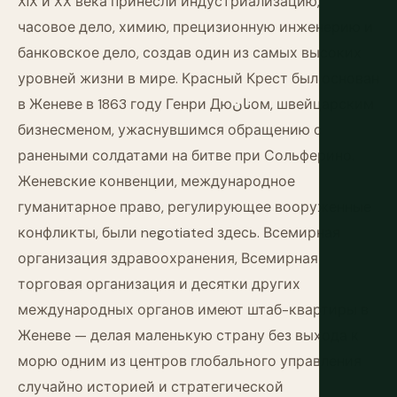
XIX и XX века принесли индустриализацию,
часовое дело, химию, прецизионную инженерию и
банковское дело, создав один из самых высоких
уровней жизни в мире. Красный Крест был основан
в Женеве в 1863 году Генри Дюنانом, швейцарским
бизнесменом, ужаснувшимся обращению с
ранеными солдатами на битве при Сольферино.
Женевские конвенции, международное
гуманитарное право, регулирующее вооруженные
конфликты, были negotiated здесь. Всемирная
организация здравоохранения, Всемирная
торговая организация и десятки других
международных органов имеют штаб-квартиры в
Женеве — делая маленькую страну без выхода к
морю одним из центров глобального управления
случайно историей и стратегической