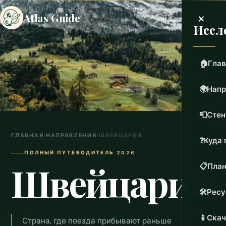
×
Atlas Guide
Иссл
🏠
Глав
🌍
Напр
📮
Стен
ГЛАВНАЯ
›
НАПРАВЛЕНИЯ
›
ШВЕЙЦАРИЯ
❓
Куда 
ПОЛНЫЙ ПУТЕВОДИТЕЛЬ 2026
Швейцария
📋
План
🛠️
Рес
📱
Скач
Страна, где поезда прибывают раньше