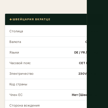
ШВЕЙЦАРИЯ ВКРАТЦЕ
Столица
Берн
Валюта
CHF (Fr.)
Языки
DE / FR / IT / Rm
Часовой пояс
CET (UTC+1)
Электричество
230V, Type J
Код страны
+41
Член ЕС
Нет (Шенген да)
Сторона вождения
Правая