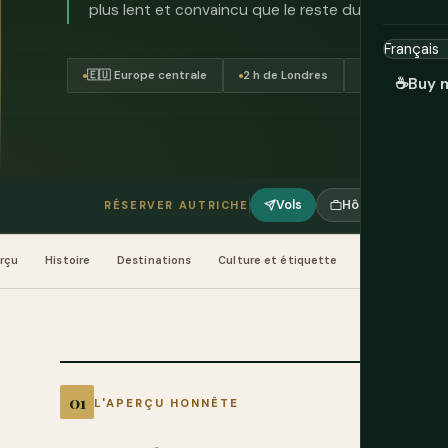
plus lent et convaincu que le reste du monde se tro
🇪🇺 Europe centrale
2 h de Londres
Euro (€)
☕
Buy 
Vols
Hôtels
Tou
RÉSERVER AUTRICHE
rçu
Histoire
Destinations
Culture et étiquette
Nourriture et 
L'APERÇU HONNÊTE