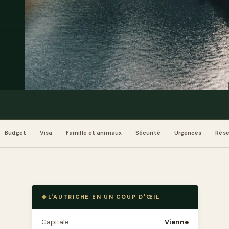
Budget
Visa
Famille et animaux
Sécurité
Urgences
Rése
L'AUTRICHE EN UN COUP D'ŒIL
Capitale
Vienne