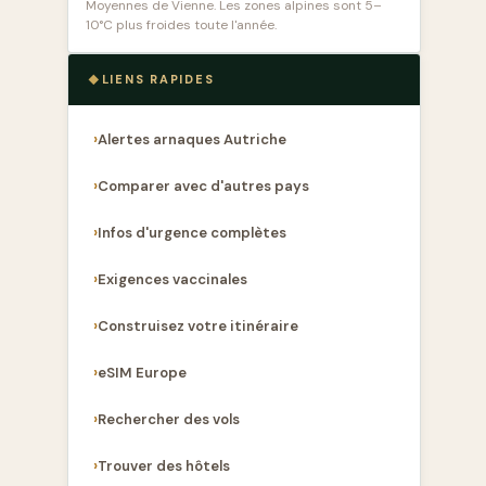
Moyennes de Vienne. Les zones alpines sont 5–
10°C plus froides toute l'année.
LIENS RAPIDES
Alertes arnaques Autriche
Comparer avec d'autres pays
Infos d'urgence complètes
Exigences vaccinales
Construisez votre itinéraire
eSIM Europe
Rechercher des vols
Trouver des hôtels