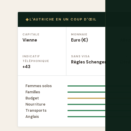
L'AUTRICHE EN UN COUP D'ŒIL
CAPITALE
MONNAIE
LANG
Vienne
Euro (€)
Alle
INDICATIF
SANS VISA
COND
TÉLÉPHONIQUE
Règles Schengen
Côté 
+43
Femmes solos
Familles
Budget
Nourriture
Transports
Anglais