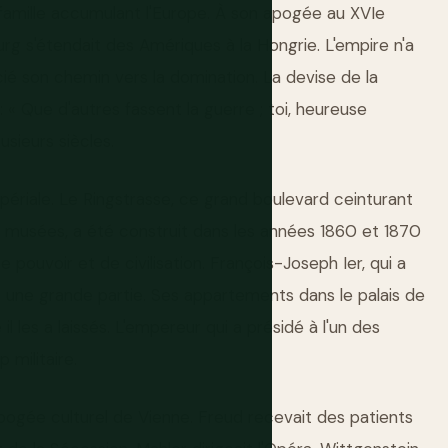
 famille accumulant l'Europe. À son apogée au XVIe
urg s'étendait des Amériques à la Hongrie. L'empire n'a
ocié son chemin vers la domination. La devise de la
: « Que d'autres fassent la guerre ; toi, heureuse
usieurs siècles.
mpériale. Le Ringstrasse, ce grand boulevard ceinturant
ses musées, a été construit dans les années 1860 et 1870
pouvoir et de civilisation. François-Joseph Ier, qui a
é une grande partie. Ses appartements dans le palais de
es a laissés. L'empereur qui a présidé à l'un des
 militaire.
'apogée culturel de Vienne. Freud recevait des patients