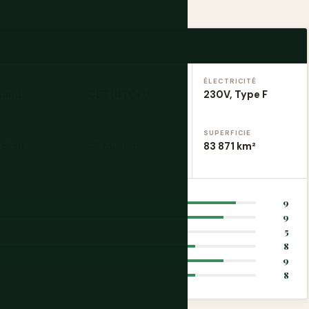
UE
FUSEAU HORAIRE
ÉLECTRICITÉ
mand
CET (UTC+1)
230V, Type F
UITE
POPULATION
SUPERFICIE
droit
~9 millions
83 871 km²
9
9
5
8
9
8