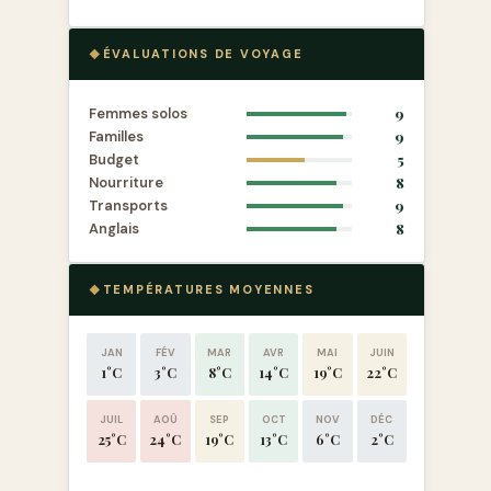
ÉVALUATIONS DE VOYAGE
Femmes solos
9
Familles
9
Budget
5
Nourriture
8
Transports
9
Anglais
8
TEMPÉRATURES MOYENNES
JAN
FÉV
MAR
AVR
MAI
JUIN
1°C
3°C
8°C
14°C
19°C
22°C
JUIL
AOÛ
SEP
OCT
NOV
DÉC
25°C
24°C
19°C
13°C
6°C
2°C