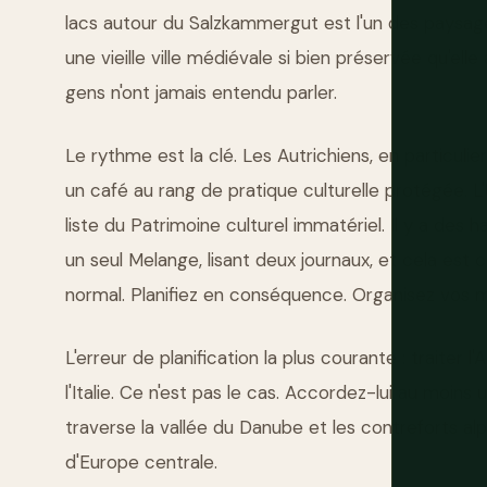
lacs autour du Salzkammergut est l'un des paysag
une vieille ville médiévale si bien préservée qu'el
gens n'ont jamais entendu parler.
Le rythme est la clé. Les Autrichiens, en particulie
un café au rang de pratique culturelle protégée. L
liste du Patrimoine culturel immatériel. Il y a des
un seul Melange, lisant deux journaux, et cela 
normal. Planifiez en conséquence. Organisez vos 
L'erreur de planification la plus courante : traiter
l'Italie. Ce n'est pas le cas. Accordez-lui au moin
traverse la vallée du Danube et les contreforts alpi
d'Europe centrale.