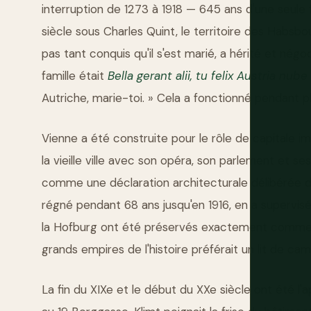
interruption de 1273 à 1918 — 645 ans d'une seule
siècle sous Charles Quint, le territoire des Habsbo
pas tant conquis qu'il s'est marié, a hérité et nég
famille était
Bella gerant alii, tu felix Austria nube
Autriche, marie-toi. » Cela a fonctionné pendant pl
Vienne a été construite pour le rôle de capitale i
la vieille ville avec son opéra, son parlement et 
comme une déclaration architecturale délibérée de 
régné pendant 68 ans jusqu'en 1916, en a supervis
la Hofburg ont été préservés exactement comme il l
grands empires de l'histoire préférait un lit de camp
La fin du XIXe et le début du XXe siècle ont été l