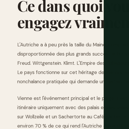
Ce
dans
quoi
vou
engagez
vraimen
L'Autriche a à peu près la taille du Maine, compte h
disproportionnée des plus grands succès de la civi
Freud. Wittgenstein. Klimt. L'Empire des Habsbour
Le pays fonctionne sur cet héritage depuis lors, a
nonchalance pratiquée qui demande un certain te
Vienne est l'événement principal et le piège. Il est
itinéraire uniquement avec des palais et des sall
sur Wollzeile et un Sachertorte au Café Sacher, e
environ 70 % de ce qui rend l'Autriche digne d'inté