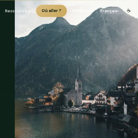
☕
Ressources
Où aller ?
Extension