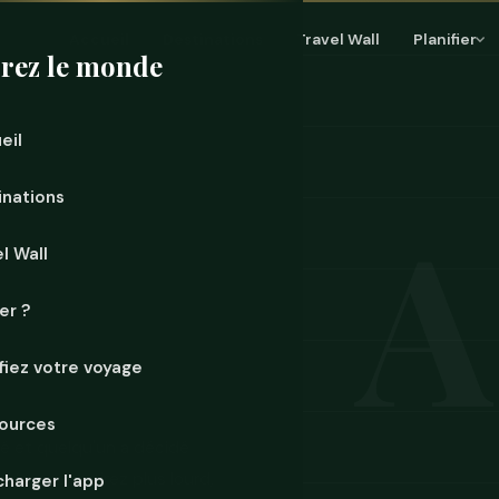
Accueil
Destinations
Travel Wall
Planifier
rez le monde
eil
inations
l Wall
er ?
ifiez votre voyage
ources
é et quelqu'un a décidé
 Vous repartirez plus lourd,
charger l'app