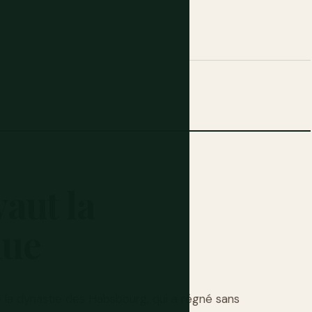
vaut
la
nue
de la dynastie des Habsbourg, qui a régné sans