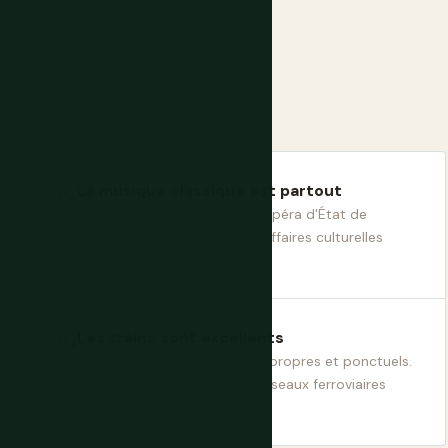
La musique classique est partout
Billets debout à 15–30 € à l'Opéra d'État de
Vienne. L'une des meilleures affaires culturelles
d'Europe.
Les trains sont excellents
Vienne à Salzbourg en 2h45, propres et ponctuels.
L'OBB est l'un des meilleurs réseaux ferroviaires
d'Europe.