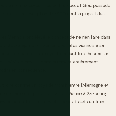
es vraiment sous-estimés de l'Europe, et Graz possède
le a obtenu une inscription UNESCO dont la plupart des
r les Viennois, ont élevé le concept de ne rien faire dans
'UNESCO a ajouté la tradition des cafés viennois à sa
 habitués de café qui s'asseyent pendant trois heures sur
est considéré comme un comportement entièrement
matins en conséquence.
 l'Autriche comme un pays de transit entre l'Allemagne et
s une semaine complète. Le train de Vienne à Salzbourg
ns du nord et est l'un des plus beaux trajets en train