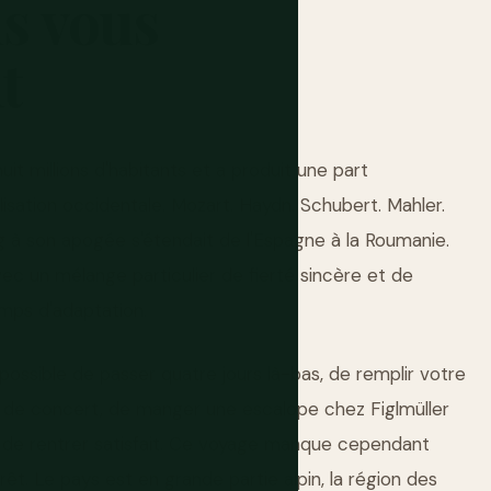
s
vous
t
uit millions d'habitants et a produit une part
lisation occidentale. Mozart. Haydn. Schubert. Mahler.
g à son apogée s'étendait de l'Espagne à la Roumanie.
vec un mélange particulier de fierté sincère et de
mps d'adaptation.
 possible de passer quatre jours là-bas, de remplir votre
es de concert, de manger une escalope chez Figlmüller
t de rentrer satisfait. Ce voyage manque cependant
rêt. Le pays est en grande partie alpin, la région des