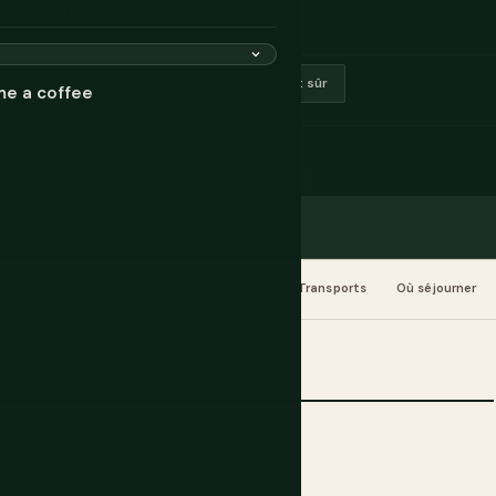
mpe sur le loisir.
60 % couvert par les Alpes
Extrêmement sûr
me a coffee
rs & Activités
Avis
eSIM
boissons
Quand partir
Planification
Transports
Où séjourner