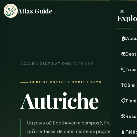
×
Atlas Guide
Explo
🏠
Accu
🌍
Dest
ACCUEIL
›
DESTINATIONS
›
AUTRICHE
📮
Trave
GUIDE DE VOYAGE COMPLET 2026
❓
Où all
Autriche
📋
Plan
🛠️
Ress
Un pays où Beethoven a composé, Freud a théoris
qu'une tasse de café mérite sa propre philosophie.
📱
Télé