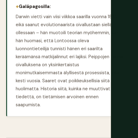
Galápagosilla:
Darwin vietti vain viisi viikkoa saarilla vuonna 1835
eikä saanut evolutionaarista oivallustaan siellä
ollessaan – hän muotoili teorian myöhemmin, kun
hän huomasi, että Lontoossa oleva
luonnontieteilijä tunnisti hänen eri saarilta
keräämänsä matkijalinnut eri lajiksi. Peippojen tarina
oivalluksena on yksinkertaistus
monimutkaisemmasta älyllisestä prosessista, joka
kesti vuosia. Saaret ovat poikkeuksellisia siitä
huolimatta. Historia siitä, kuinka ne muuttivat
tiedettä, on tietämisen arvoinen ennen
saapumista.