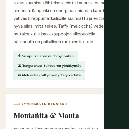
liotus kuumissa lähteissä, joista kaupunki on saanut
nimensä. Kaupunki on energinen, hieman kaoottinen,
vahvasti reppumatkailijoille suunnattu ja erittäin
hyvä siinä, mitä tekee. Taffy (melcocha) vedetty
rautakoukuilla karkkikauppojen ulkopuolella
pääkadulla on paikallinen ruokainstituutio.
💦 Vesiputousten reitti pyöräillen
🌋 Tungurahua-tulivuoren yönäkymät
🍬 Melcocha-taffyn venyttely kadulla
TYYNENMEREN RANNIKKO
Montañita & Manta
Ecuadorin Tyynenmeren rannikolla on aitoja