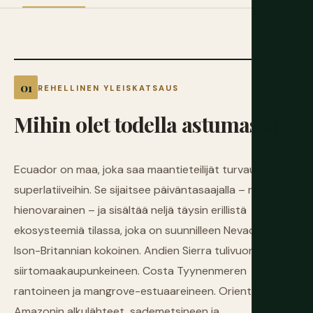
REHELLINEN YLEISKATSAUS
Mihin olet todella astumassa
Ecuador on maa, joka saa maantieteilijät turvautumaan
superlatiiveihin. Se sijaitsee päiväntasaajalla – nimi ei ole
hienovarainen – ja sisältää neljä täysin erillistä
ekosysteemiä tilassa, joka on suunnilleen Nevadan tai
Ison-Britannian kokoinen. Andien Sierra tulivuorineen ja
siirtomaakaupunkeineen. Costa Tyynenmeren
rantoineen ja mangrove-estuaareineen. Oriente,
Amazonin alkulähteet, sademetsineen ja