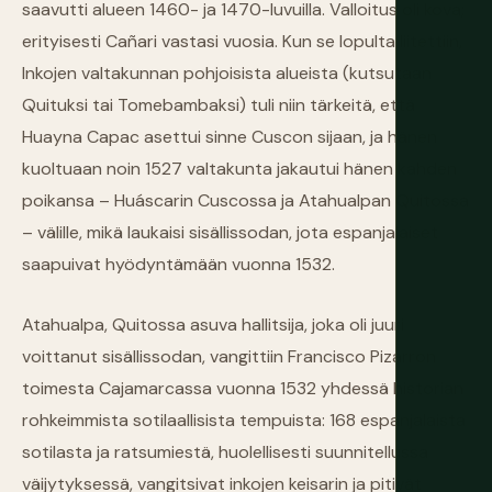
saavutti alueen 1460- ja 1470-luvuilla. Valloitus oli kova;
erityisesti Cañari vastasi vuosia. Kun se lopulta liitettiin,
Inkojen valtakunnan pohjoisista alueista (kutsutaan
Quituksi tai Tomebambaksi) tuli niin tärkeitä, että
Huayna Capac asettui sinne Cuscon sijaan, ja hänen
kuoltuaan noin 1527 valtakunta jakautui hänen kahden
poikansa – Huáscarin Cuscossa ja Atahualpan Quitossa
– välille, mikä laukaisi sisällissodan, jota espanjalaiset
saapuivat hyödyntämään vuonna 1532.
Atahualpa, Quitossa asuva hallitsija, joka oli juuri
voittanut sisällissodan, vangittiin Francisco Pizarron
toimesta Cajamarcassa vuonna 1532 yhdessä historian
rohkeimmista sotilaallisista tempuista: 168 espanjalaista
sotilasta ja ratsumiestä, huolellisesti suunnitellussa
väijytyksessä, vangitsivat inkojen keisarin ja pitivät