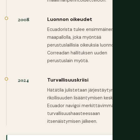
maailmanperintöluetteloon.
Luonnon oikeudet
2008
Ecuadorista tulee ensimmäinen maa
maapallolla, joka myöntää
perustuslaillisia oikeuksia luonnolle
Correadan hallituksen uuden
perustuslain myötä.
Turvallisuuskriisi
2024
Hätätila julistetaan järjestäytyneen
rikollisuuden lisääntymisen keskellä.
Ecuador navigoi merkittävimmässä
turvallisuushaasteessaan
itsenäistymisen jälkeen.