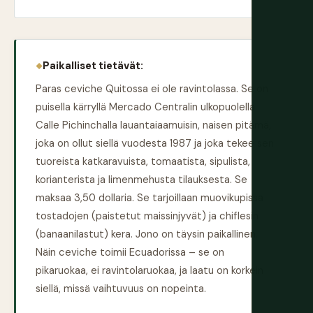
Paikalliset tietävät:
Paras ceviche Quitossa ei ole ravintolassa. Se on
puisella kärryllä Mercado Centralin ulkopuolella
Calle Pichinchalla lauantaiaamuisin, naisen pitämä,
joka on ollut siellä vuodesta 1987 ja joka tekee sen
tuoreista katkaravuista, tomaatista, sipulista,
korianterista ja limenmehusta tilauksesta. Se
maksaa 3,50 dollaria. Se tarjoillaan muovikupissa
tostadojen (paistetut maissinjyvät) ja chiflesin
(banaanilastut) kera. Jono on täysin paikallinen.
Näin ceviche toimii Ecuadorissa – se on
pikaruokaa, ei ravintolaruokaa, ja laatu on korkein
siellä, missä vaihtuvuus on nopeinta.