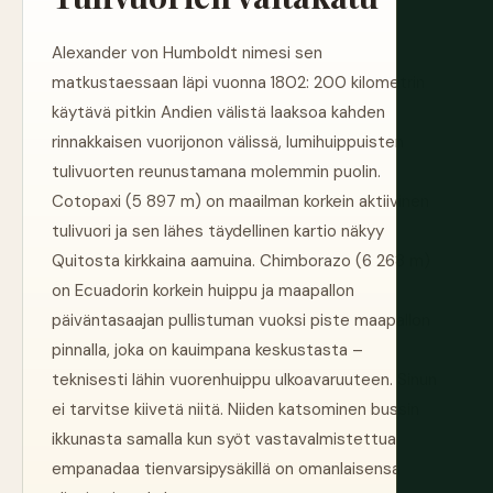
Alexander von Humboldt nimesi sen
matkustaessaan läpi vuonna 1802: 200 kilometrin
käytävä pitkin Andien välistä laaksoa kahden
rinnakkaisen vuorijonon välissä, lumihuippuisten
tulivuorten reunustamana molemmin puolin.
Cotopaxi (5 897 m) on maailman korkein aktiivinen
tulivuori ja sen lähes täydellinen kartio näkyy
Quitosta kirkkaina aamuina. Chimborazo (6 268 m)
on Ecuadorin korkein huippu ja maapallon
päiväntasaajan pullistuman vuoksi piste maapallon
pinnalla, joka on kauimpana keskustasta –
teknisesti lähin vuorenhuippu ulkoavaruuteen. Sinun
ei tarvitse kiivetä niitä. Niiden katsominen bussin
ikkunasta samalla kun syöt vastavalmistettua
empanadaa tienvarsipysäkillä on omanlaisensa