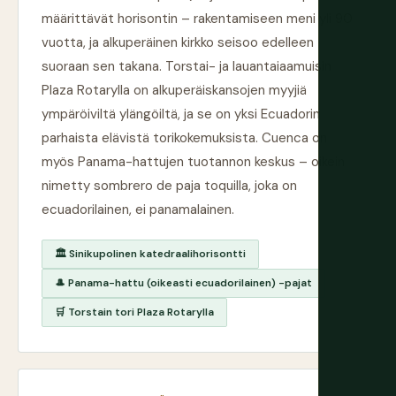
määrittävät horisontin – rakentamiseen meni yli 90
vuotta, ja alkuperäinen kirkko seisoo edelleen
suoraan sen takana. Torstai- ja lauantaiaamuisin
Plaza Rotarylla on alkuperäiskansojen myyjiä
ympäröiviltä ylängöiltä, ja se on yksi Ecuadorin
parhaista elävistä torikokemuksista. Cuenca on
myös Panama-hattujen tuotannon keskus – oikein
nimetty sombrero de paja toquilla, joka on
ecuadorilainen, ei panamalainen.
🏛️ Sinikupolinen katedraalihorisontti
🎩 Panama-hattu (oikeasti ecuadorilainen) -pajat
🛒 Torstain tori Plaza Rotarylla