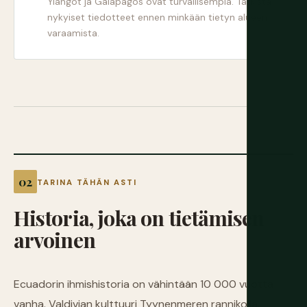
Ylängöt ja Galápagos ovat turvallisempia. Tarkista
nykyiset tiedotteet ennen minkään tietyn alueen
varaamista.
TARINA TÄHÄN ASTI
Historia, joka on tietämisen
arvoinen
Ecuadorin ihmishistoria on vähintään 10 000 vuotta
vanha. Valdivian kulttuuri Tyynenmeren rannikolla,