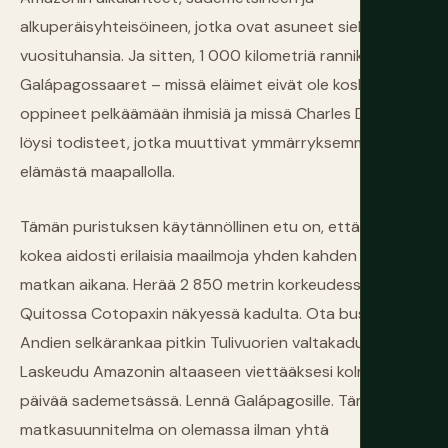
alkuperäisyhteisöineen, jotka ovat asuneet siellä
vuosituhansia. Ja sitten, 1 000 kilometriä rannikosta,
Galápagossaaret – missä eläimet eivät ole koskaan
oppineet pelkäämään ihmisiä ja missä Charles Darwin
löysi todisteet, jotka muuttivat ymmärryksemme
elämästä maapallolla.
Tämän puristuksen käytännöllinen etu on, että voit
kokea aidosti erilaisia maailmoja yhden kahden viikon
matkan aikana. Herää 2 850 metrin korkeudessa
Quitossa Cotopaxin näkyessä kadulta. Ota bussi
Andien selkärankaa pitkin Tulivuorien valtakadun läpi.
Laskeudu Amazonin altaaseen viettääksesi kolme
päivää sademetsässä. Lennä Galápagosille. Tämä
matkasuunnitelma on olemassa ilman yhtä