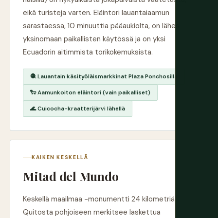
eikä turisteja varten. Eläintori lauantaiaamun
sarastaessa, 10 minuuttia pääaukiolta, on lähes
yksinomaan paikallisten käytössä ja on yksi
Ecuadorin aitimmista torikokemuksista.
🧶 Lauantain käsityöläismarkkinat Plaza Ponchosilla
🐑 Aamunkoiton eläintori (vain paikalliset)
🌊 Cuicocha-kraatterijärvi lähellä
KAIKEN KESKELLÄ
Mitad del Mundo
Keskellä maailmaa -monumentti 24 kilometriä
Quitosta pohjoiseen merkitsee laskettua