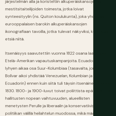
järjestelmän alla ja koristeltiin alkuperäiskansojen ja
mestitsitaiteilijoiden toimesta, jotka loivat
synteesityylin (ns. Quiton koulukunta), joka yhdistää
eurooppalaisen barokin alkuperäiskansojen
ikonografiaan tavoilla, jotka tulevat näkyviksi, kun osaa
etsiä niitä.
Itsenäisyys saavutettiin vuonna 1822 osana laajempia
Etelä-Amerikan vapautuskampanjoita. Ecuador oli
lyhyen aikaa osa Suur-Kolumbiaa (tasavalta, jonka
Bolívar aikoi yhdistää Venezuelan, Kolumbian ja
Ecuadorin) ennen kuin siitä tuli täysin itsenäinen vuonna
1830. 1800- ja 1900-luvut toivat poliittista epävakautta
hallitusten nopean vaihtuvuuden, alueellisten
menetysten Perulle ja liberaalin ja konservatiivisen
politiikan välillä heilahtelun muodossa, mikä määritteli