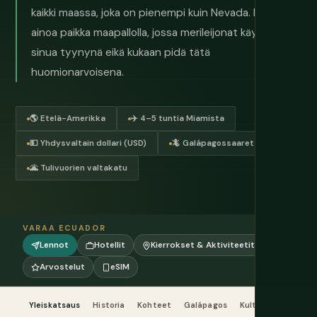
kaikki maassa, joka on pienempi kuin Nevada. Lisäksi
ainoa paikka maapallolla, jossa merileijonat käyttävät
sinua tyynynä eikä kukaan pidä tätä
huomionarvoisena.
🌎 Etelä-Amerikka
✈️ 4–5 tuntia Miamista
💵 Yhdysvaltain dollari (USD)
🦎 Galápagossaaret
🌋 Tulivuorien valtakatu
VARAA ECUADOR
Lennot
Hotellit
Kierrokset & Aktiviteetit
Arvostelut
eSIM
Yleiskatsaus
Historia
Kohteet
Galápagos
Kulttuuri & Etiikka