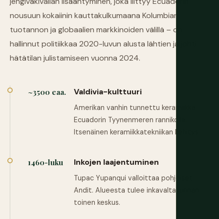
jengiväkivallan lisääntyminen, joka liittyy Ecuadorin
nousuun kokaiinin kauttakulkumaana Kolumbian
tuotannon ja globaalien markkinoiden välillä – on
hallinnut politiikkaa 2020-luvun alusta lähtien ja johti
hätätilan julistamiseen vuonna 2024.
Valdivia-kulttuuri
~3500 eaa.
Amerikan vanhin tunnettu keramiikka
Ecuadorin Tyynenmeren rannikolla.
Itsenäinen keramiikkatekniikan kehitys.
Inkojen laajentuminen
1460-luku
Tupac Yupanqui valloittaa pohjoiset
Andit. Alueesta tulee inkavaltakunnan
toinen keskus.