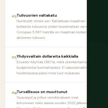
Tulivuorien valtakatu
Humboldt nimesi sen. Kahdeksan maailman
korkeinta tulivuorta yhden bussimatkan varrella.
Cotopaxi 5 897 metrillä on maailman korkein
aktiivinen tulivuori.
Yhdysvaltain dollareita kaikkialla
Ecuador käyttää USD:tä, mikä yksinkertaistaa
budjetointia huomattavasti. Ei valuutanvaihtoa
hoidettavana paitsi mitä tuot mukanasi.
Turvallisuus on muuttunut
Guayaquil ja jotkut rannikkoalueet ovat
kohonneen riskin alaisia vuoden 2022 jälkeen.