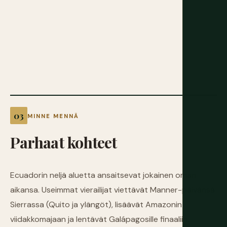
MINNE MENNÄ
Parhaat kohteet
Ecuadorin neljä aluetta ansaitsevat jokainen oman
aikansa. Useimmat vierailijat viettävät Manner-päivänsä
Sierrassa (Quito ja ylängöt), lisäävät Amazonin
viidakkomajaan ja lentävät Galápagosille finaaliin.