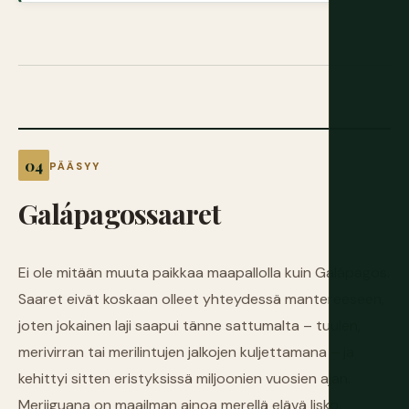
PÄÄSYY
Galápagossaaret
Ei ole mitään muuta paikkaa maapallolla kuin Galápagos.
Saaret eivät koskaan olleet yhteydessä mantereeseen,
joten jokainen laji saapui tänne sattumalta – tuulen,
merivirran tai merilintujen jalkojen kuljettamana – ja
kehittyi sitten eristyksissä miljoonien vuosien ajan.
Meriiguana on maailman ainoa merellä elävä lisko.