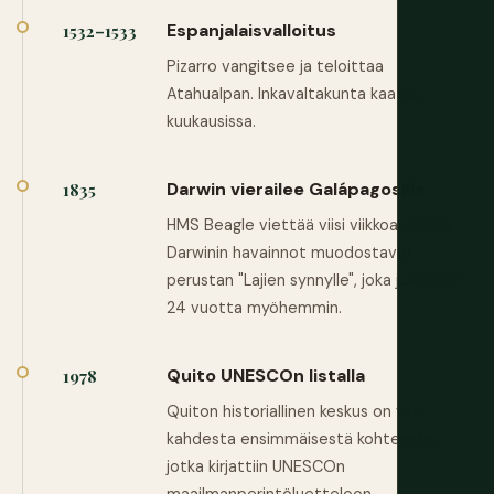
Espanjalaisvalloitus
1532–1533
Pizarro vangitsee ja teloittaa
Atahualpan. Inkavaltakunta kaatuu
kuukausissa.
Darwin vierailee Galápagosilla
1835
HMS Beagle viettää viisi viikkoa saarilla.
Darwinin havainnot muodostavat
perustan "Lajien synnylle", joka julkaistiin
24 vuotta myöhemmin.
Quito UNESCOn listalla
1978
Quiton historiallinen keskus on yksi
kahdesta ensimmäisestä kohteesta,
jotka kirjattiin UNESCOn