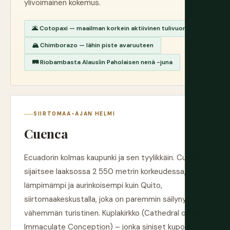
ylivoimainen kokemus.
🌋 Cotopaxi — maailman korkein aktiivinen tulivuori
🏔️ Chimborazo — lähin piste avaruuteen
🛤️ Riobambasta Alausíin Paholaisen nenä -juna
SIIRTOMAA-AJAN HELMI
Cuenca
Ecuadorin kolmas kaupunki ja sen tyylikkäin. Cuenca
sijaitsee laaksossa 2 550 metrin korkeudessa,
lämpimämpi ja aurinkoisempi kuin Quito,
siirtomaakeskustalla, joka on paremmin säilynyt ja
vähemmän turistinen. Kuplakirkko (Cathedral of the
Immaculate Conception) – jonka siniset kupolit