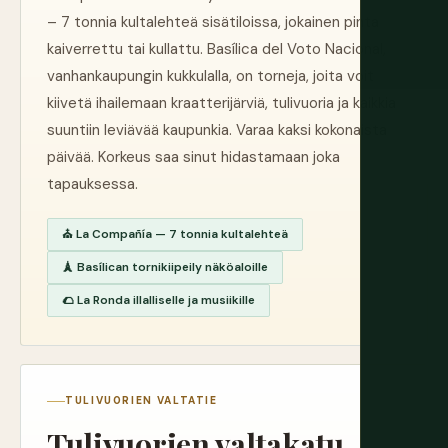
– 7 tonnia kultalehteä sisätiloissa, jokainen pinta
kaiverrettu tai kullattu. Basílica del Voto Nacional,
vanhankaupungin kukkulalla, on torneja, joita voit
kiivetä ihailemaan kraatterijärviä, tulivuoria ja kaikkia
suuntiin leviävää kaupunkia. Varaa kaksi kokonaista
päivää. Korkeus saa sinut hidastamaan joka
tapauksessa.
⛪ La Compañía — 7 tonnia kultalehteä
🗼 Basílican tornikiipeily näköaloille
🌮 La Ronda illalliselle ja musiikille
TULIVUORIEN VALTATIE
Tulivuorien valtakatu