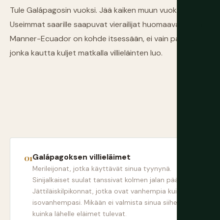
Tule Galápagosin vuoksi. Jää kaiken muun vuoksi.
Useimmat saarille saapuvat vierailijat huomaavat, että
Manner-Ecuador on kohde itsessään, ei vain paikka,
jonka kautta kuljet matkalla villieläinten luo.
Galápagoksen villieläimet
Merileijonat, jotka käyttävät sinua tyynynä.
Sinijalkaiset suulat tanssivat kolmen jalan päässä.
Jättiläiskilpikonnat, jotka ovat vanhempia kuin
isovanhempasi. Mikään ei valmista sinua siihen,
kuinka lähelle eläimet tulevat.