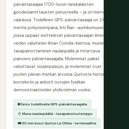
päiväntasaajaa 1700-luvun ranskalaisten
geodesiamittausten perusteella – ja on hieman
väärässä. Todellinen GPS-päiväntasaaja on 240
metriä pohjoisempana, Inti Ñan -aurinkomuseossa,
jossa oppaat esittelevät päiväntasaajan ilmiöitä:
veden valuminen ilman Coriolis-kiertoa, munien
tasapainottaminen naulanpäillä ja mitattava
painoero päiväntasaajalla. Molemmat paikat
veloittavat sisäänpääsyn, ja molemmat ovat
puolen päivän matkan arvoisia Quitosta historian
kontekstin ja aidosti outojen fysiikan
demonstraatioiden yhdistelmän vuoksi.
🌐 Seiso todellisella GPS-päiväntasaajalla
🥚 Muna naulanpäällä -tasapainotustemppu
🚌 30 min bussi Quiton La Ofelia -terminaalilta