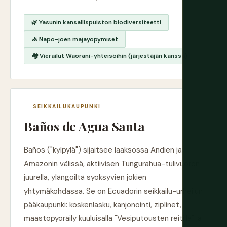
🌿 Yasunin kansallispuiston biodiversiteetti
🚣 Napo-joen majayöpymiset
🏘️ Vierailut Waorani-yhteisöihin (järjestäjän kanssa)
SEIKKAILUKAUPUNKI
Baños de Agua Santa
Baños ("kylpylä") sijaitsee laaksossa Andien ja
Amazonin välissä, aktiivisen Tungurahua-tulivuoren
juurella, ylängöiltä syöksyvien jokien
yhtymäkohdassa. Se on Ecuadorin seikkailu-urheilun
pääkaupunki: koskenlasku, kanjonointi, ziplinet,
maastopyöräily kuuluisalla "Vesiputousten reitillä" ja