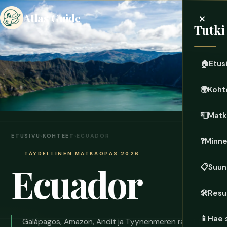
×
Atlas Guide
Tutki
🏠
Etus
🌍
Koht
📮
Matk
ETUSIVU
›
KOHTEET
›
ECUADOR
❓
Minn
TÄYDELLINEN MATKAOPAS 2026
Ecuador
📋
Suun
🛠️
Resu
📱
Hae 
Galápagos, Amazon, Andit ja Tyynenmeren rannikko