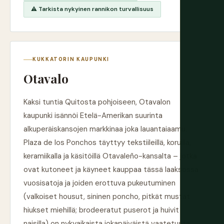
⚠️ Tarkista nykyinen rannikon turvallisuus
KUKKATORIN KAUPUNKI
Otavalo
Kaksi tuntia Quitosta pohjoiseen, Otavalon
kaupunki isännöi Etelä-Amerikan suurinta
alkuperäiskansojen markkinaa joka lauantaiaamu.
Plaza de los Ponchos täyttyy tekstiileillä, koruilla,
keramiikalla ja käsitöillä Otavaleño-kansalta – jotka
ovat kutoneet ja käyneet kauppaa tässä laaksossa
vuosisatoja ja joiden erottuva pukeutuminen
(valkoiset housut, sininen poncho, pitkät mustat
hiukset miehillä; brodeeratut puserot ja huivit
naisilla) on nykyaikaista jokapäiväistä vaatetusta,