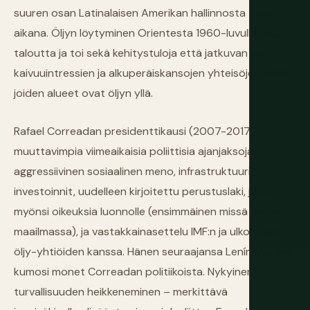
suuren osan Latinalaisen Amerikan hallinnosta tänä
aikana. Öljyn löytyminen Orientesta 1960-luvulla muutti
taloutta ja toi sekä kehitystuloja että jatkuvan konfliktin
kaivuuintressien ja alkuperäiskansojen yhteisöjen välillä,
joiden alueet ovat öljyn yllä.
Rafael Correadan presidenttikausi (2007-2017) oli
muuttavimpia viimeaikaisia poliittisia ajanjaksoja:
aggressiivinen sosiaalinen meno, infrastruktuuri-
investoinnit, uudelleen kirjoitettu perustuslaki, joka
myönsi oikeuksia luonnolle (ensimmäinen missä tahansa
maailmassa), ja vastakkainasettelu IMF:n ja ulkomaisten
öljy-yhtiöiden kanssa. Hänen seuraajansa Lenín Moreno
kumosi monet Correadan politiikoista. Nykyinen
turvallisuuden heikkeneminen – merkittävä