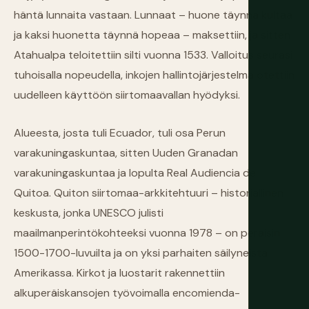
häntä lunnaita vastaan. Lunnaat – huone täynnä kultaa
ja kaksi huonetta täynnä hopeaa – maksettiin, ja sitten
Atahualpa teloitettiin silti vuonna 1533. Valloitus seurasi
tuhoisalla nopeudella, inkojen hallintojärjestelmä otettiin
uudelleen käyttöön siirtomaavallan hyödyksi.
Alueesta, josta tuli Ecuador, tuli osa Perun
varakuningaskuntaa, sitten Uuden Granadan
varakuningaskuntaa ja lopulta Real Audiencia de
Quitoa. Quiton siirtomaa-arkkitehtuuri – historiallinen
keskusta, jonka UNESCO julisti
maailmanperintökohteeksi vuonna 1978 – on peräisin
1500-1700-luvuilta ja on yksi parhaiten säilyneistä
Amerikassa. Kirkot ja luostarit rakennettiin
alkuperäiskansojen työvoimalla encomienda-