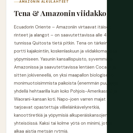
AMAZONIN ALKULÄHTEET
Tena & Amazonin viidakko
Ecuadorin Oriente – Amazoniin virtaavat itäiset
rinteet ja alangot – on saavutettavissa alle 4
tunnissa Quitosta tietä pitkin. Tena on tärkein
portti kajakointiin, koskenlaskuun ja viidakkomajassa
yöpymiseen. Yasunin kansallispuisto, syvemmällä
Amazonissa ja saavutettavissa lentäen Cocaan ja
sitten jokiveneellä, on yksi maapallon biologisesti
monimuotoisimmista paikoista (enemmän puulajeja
yhdellä hehtaarilla kuin koko Pohjois-Amerikassa) ja
Waorani-kansan koti. Napo-joen varren majat
tarjoavat opastettuja villieläinkävelyretkiä,
kanoottiretkiä ja yöpymisiä alkuperäiskansojen
yhteisöissä. Kaksi tai kolme yötä on minimi, jotta
alkaa aistia metsän rytmiä.