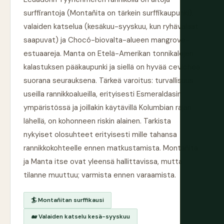
surffirantoja (Montañita on tärkein surffikaupunki),
valaiden katselua (kesäkuu-syyskuu, kun ryhävalaat
saapuvat) ja Chocó-biovalta-alueen mangrove-
estuaareja. Manta on Etelä-Amerikan tonnikalojen
kalastuksen pääkaupunki ja siellä on hyvää cevicheä
suorana seurauksena. Tärkeä varoitus: turvallisuus
useilla rannikkoalueilla, erityisesti Esmeraldasin
ympäristössä ja joillakin käytävillä Kolumbian rajan
lähellä, on kohonneen riskin alainen. Tarkista
nykyiset olosuhteet erityisesti mille tahansa
rannikkokohteelle ennen matkustamista. Montañita
ja Manta itse ovat yleensä hallittavissa, mutta
tilanne muuttuu; varmista ennen varaamista.
🏄 Montañitan surffikausi
🐋 Valaiden katselu kesä-syyskuu