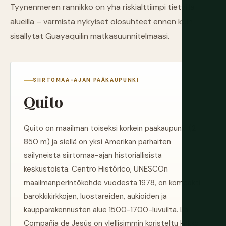
Tyynenmeren rannikko on yhä riskialttiimpi tietyillä
alueilla – varmista nykyiset olosuhteet ennen kuin
sisällytät Guayaquilin matkasuunnitelmaasi.
SIIRTOMAA-AJAN PÄÄKAUPUNKI
Quito
Quito on maailman toiseksi korkein pääkaupunki (2
850 m) ja siellä on yksi Amerikan parhaiten
säilyneistä siirtomaa-ajan historiallisista
keskustoista. Centro Histórico, UNESCOn
maailmanperintökohde vuodesta 1978, on kompakti
barokkikirkkojen, luostareiden, aukioiden ja
kaupparakennusten alue 1500-1700-luvuilta. La
Compañía de Jesús on ylellisimmin koristeltu kirkko