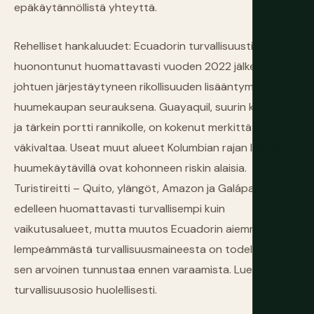
epäkäytännöllistä yhteyttä.
Rehelliset hankaluudet: Ecuadorin turvallisuustilanne on
huonontunut huomattavasti vuoden 2022 jälkeen,
johtuen järjestäytyneen rikollisuuden lisääntymisestä
huumekaupan seurauksena. Guayaquil, suurin kaupunki
ja tärkein portti rannikolle, on kokenut merkittävää
väkivaltaa. Useat muut alueet Kolumbian rajan lähellä ja
huumekäytävillä ovat kohonneen riskin alaisia.
Turistireitti – Quito, ylängöt, Amazon ja Galápagos – on
edelleen huomattavasti turvallisempi kuin
vaikutusalueet, mutta muutos Ecuadorin aiemmin
lempeämmästä turvallisuusmaineesta on todellinen ja
sen arvoinen tunnustaa ennen varaamista. Lue
turvallisuusosio huolellisesti.