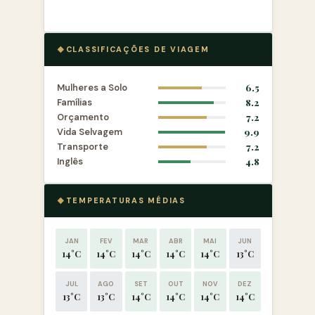
CLASSIFICAÇÕES DE VIAGEM
Mulheres a Solo
6.5
Famílias
8.2
Orçamento
7.2
Vida Selvagem
9.9
Transporte
7.2
Inglês
4.8
TEMPERATURAS MÉDIAS
JAN
FEV
MAR
ABR
MAI
JUN
14°C
14°C
14°C
14°C
14°C
13°C
JUL
AGO
SET
OUT
NOV
DEZ
13°C
13°C
14°C
14°C
14°C
14°C