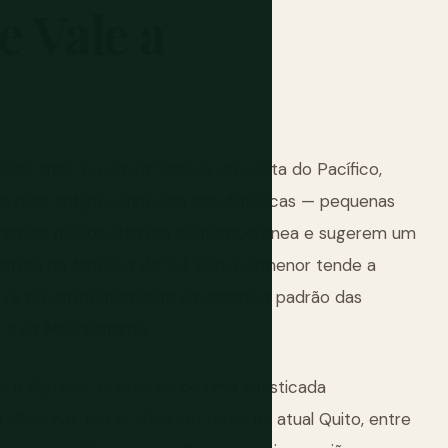
e
Vale
a
0 anos. A cultura Valdivia, na costa do Pacífico,
ca mais antiga conhecida das Américas — pequenas
cerâmica mesopotâmica contemporânea e sugerem um
âmica na América do Sul. Este pormenor tende a
ura proeminentemente na narrativa padrão das
to e na Mesopotâmia.
je o Equador eram o lar de uma sofisticada
-Cara nas terras altas em torno da atual Quito, entre