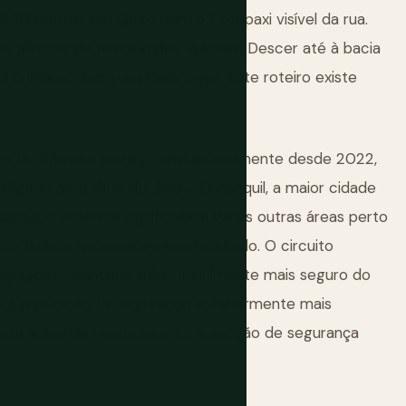
850 metros em Quito com o Cotopaxi visível da rua.
s através da Avenida dos Vulcões. Descer até à bacia
l primária. Voar para Galápagos. Este roteiro existe
nça do Equador piorou consideravelmente desde 2022,
ligado ao tráfico de droga. Guayaquil, a maior cidade
gistado violência significativa. Várias outras áreas perto
de tráfico apresentam risco elevado. O circuito
Galápagos — continua substancialmente mais seguro do
o à reputação de segurança anteriormente mais
ida antes de reservares. Lê a secção de segurança