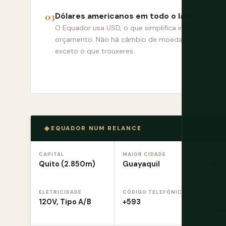
Dólares americanos em todo o lado
O Equador usa USD, o que simplifica imenso o
orçamento. Não há câmbio de moeda para gerir,
exceto o que trouxeres.
EQUADOR NUM RELANCE
CAPITAL
MAIOR CIDADE
MOED
Quito (2.850m)
Guayaquil
USD 
ELETRICIDADE
CÓDIGO TELEFÓNICO
SENTI
COND
120V, Tipo A/B
+593
Direi