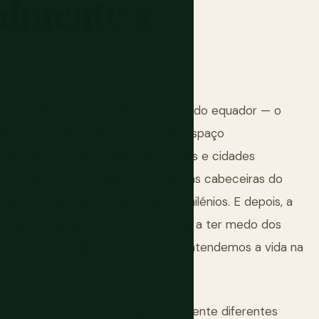
almente
a
m a superlativos. Situa-se na linha do equador — o
mas completamente distintos num espaço
 Andina com a sua linha de vulcões e cidades
 e estuários de mangais. O Oriente, as cabeceiras do
ades indígenas que ali vivem há milénios. E depois, a
— onde os animais nunca aprenderam a ter medo dos
ovas que mudaram a forma como entendemos a vida na
es experimentar mundos genuinamente diferentes