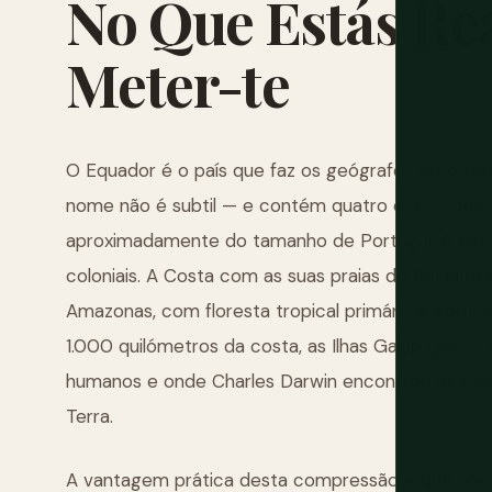
No
Que
Estás
Re
Meter-te
O Equador é o país que faz os geógrafos recorrere
nome não é subtil — e contém quatro ecossiste
aproximadamente do tamanho de Portugal. A Serra
coloniais. A Costa com as suas praias do Pacífico
Amazonas, com floresta tropical primária e comunid
1.000 quilómetros da costa, as Ilhas Galápagos 
humanos e onde Charles Darwin encontrou as pr
Terra.
A vantagem prática desta compressão é que pod