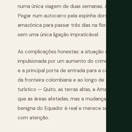
numa única viagem de duas semanas. Acordar a 2.
Pegar num autocarro pela espinha dorsal dos Ande
amazónica para passar três dias na floresta tropica
sem uma única ligação impraticável.
As complicações honestas: a situação de segura
impulsionada por um aumento do crime organizado 
e a principal porta de entrada para a costa, tem re
da fronteira colombiana e ao longo de corredores 
turístico — Quito, as terras altas, a Amazónia e 
que as áreas afetadas, mas a mudança em relaçã
benigna do Equador é real e merece ser reconhec
com atenção.