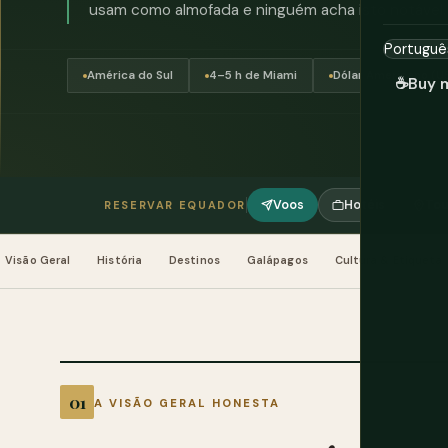
usam como almofada e ninguém acha isto notável.
América do Sul
4–5 h de Miami
Dólar Americano (U
☕
Buy 
Voos
Hotéis
Tou
RESERVAR EQUADOR
Visão Geral
História
Destinos
Galápagos
Cultura & Etiqueta
A VISÃO GERAL HONESTA