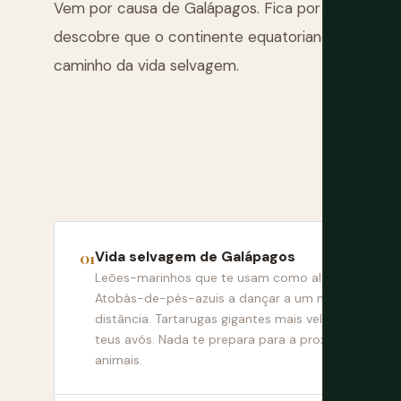
Vem por causa de Galápagos. Fica por tudo o resto
descobre que o continente equatoriano é um desti
caminho da vida selvagem.
Vida selvagem de Galápagos
Leões-marinhos que te usam como almofada.
Atobás-de-pés-azuis a dançar a um metro de
distância. Tartarugas gigantes mais velhas que os
teus avós. Nada te prepara para a proximidade dos
animais.