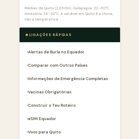
Médias de Quito (2.850m). Galápagos: 22–30°C.
Amazónia: 28–32°C. A variável em Quito é a chuva,
não a temperatura.
LIGAÇÕES RÁPIDAS
Alertas de Burla no Equador
Comparar com Outros Países
Informações de Emergência Completas
Vacinas Obrigatórias
Construir o Teu Roteiro
eSIM Equador
Voos para Quito