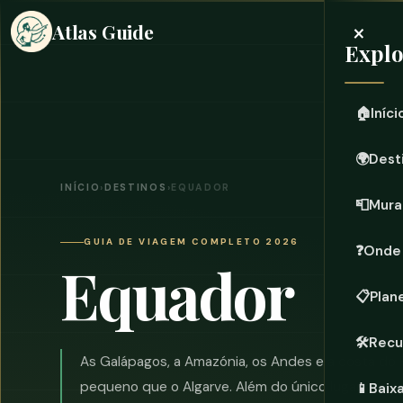
×
Atlas Guide
Expl
🏠
Iníci
🌍
Dest
INÍCIO
›
DESTINOS
›
EQUADOR
📮
Mura
GUIA DE VIAGEM COMPLETO 2026
❓
Onde 
Equador
📋
Plan
🛠️
Recu
As Galápagos, a Amazónia, os Andes e a costa do 
pequeno que o Algarve. Além do único lugar na te
📱
Baix