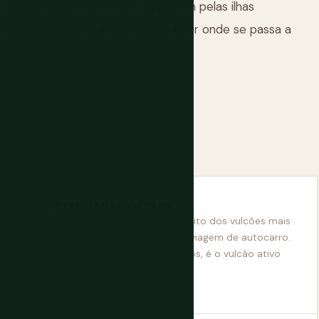
. A maioria dos visitantes que vêm pelas ilhas
no por si só, não apenas o local por onde se passa a
Avenida dos Vulcões
Humboldt deu-lhe o nome. Oito dos vulcões mais
altos do mundo numa única viagem de autocarro.
O Cotopaxi, com 5.897 metros, é o vulcão ativo
mais alto do mundo.