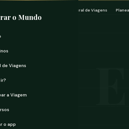
Início
Destinos
Mural de Viagens
Planea
orar o Mundo
o
inos
l de Viagens
ir?
ear a Viagem
rsos
Pacífico, tudo num país mais
rra onde os leões-marinhos te
ar o app