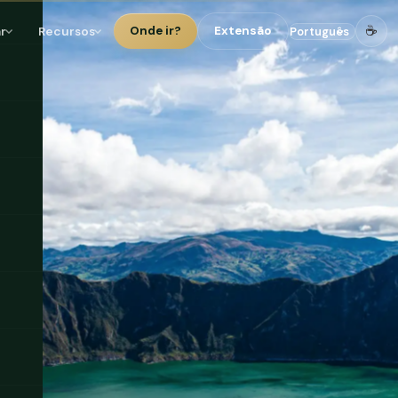
☕
r
Recursos
Onde ir?
Extensão