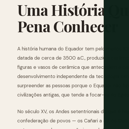
Uma
História
Qu
Pena
Conhecer
A história humana do Equador tem pelo menos 10.00
datada de cerca de 3500 a.C., produziu a cerâmi
figuras e vasos de cerâmica que antecedem a 
desenvolvimento independente da tecnologia cer
surpreender as pessoas porque o Equador não fig
civilizações antigas, que tende a focar-se no Egi
No século XV, os Andes setentrionais do que é ho
confederação de povos — os Cañari a sul, os Quitu