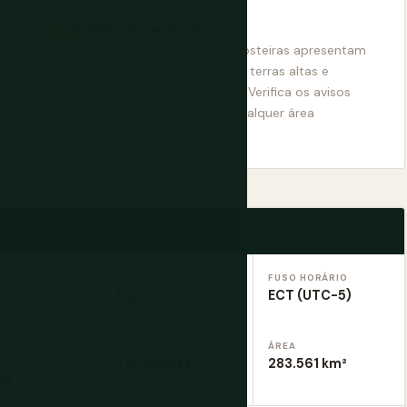
A segurança mudou
Guayaquil e algumas áreas costeiras apresentam
risco elevado desde 2022. As terras altas e
Galápagos são mais seguras. Verifica os avisos
atuais antes de reservares qualquer área
específica.
A
IDIOMA
FUSO HORÁRIO
($)
Espanhol
ECT (UTC-5)
DO DE
POPULAÇÃO
ÁREA
UÇÃO
~18 milhões
283.561 km²
ta