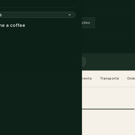
SD)
Ilhas Galápagos
Avenida dos Vulcões
me a coffee
rs & Atividades
Avaliações
eSIM
Comida & Bebida
Quando Ir
Planeamento
Transporte
Onde