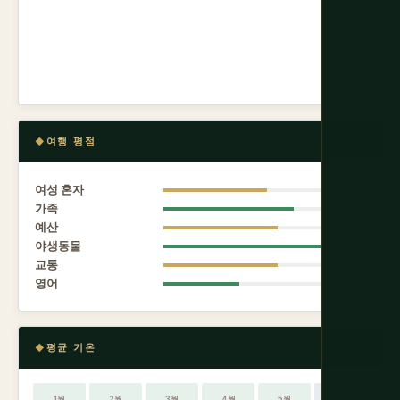
여행 평점
여성 혼자
6.5
가족
8.2
예산
7.2
야생동물
9.9
교통
7.2
영어
4.8
평균 기온
1월
2월
3월
4월
5월
6월