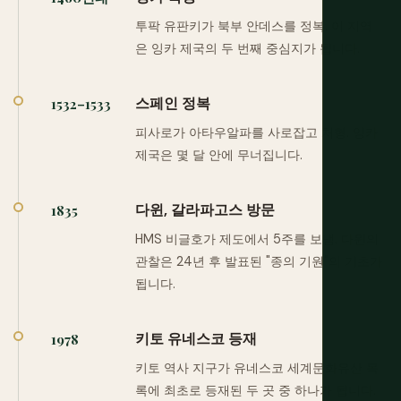
투팍 유판키가 북부 안데스를 정복. 이 지역
은 잉카 제국의 두 번째 중심지가 됩니다.
스페인 정복
1532–1533
피사로가 아타우알파를 사로잡고 처형. 잉카
제국은 몇 달 안에 무너집니다.
다윈, 갈라파고스 방문
1835
HMS 비글호가 제도에서 5주를 보냄. 다윈의
관찰은 24년 후 발표된 "종의 기원"의 기초가
됩니다.
키토 유네스코 등재
1978
키토 역사 지구가 유네스코 세계문화유산 목
록에 최초로 등재된 두 곳 중 하나가 됩니다.