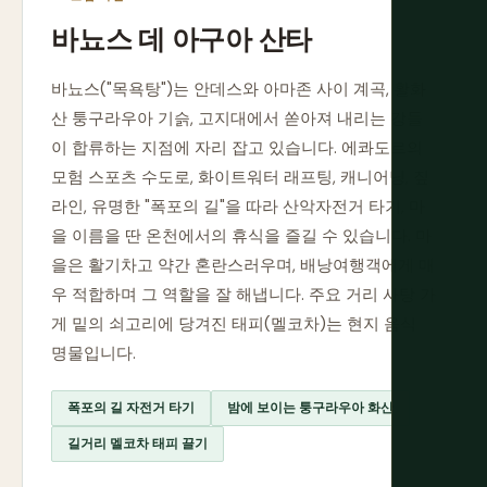
바뇨스 데 아구아 산타
바뇨스("목욕탕")는 안데스와 아마존 사이 계곡, 활화
산 퉁구라우아 기슭, 고지대에서 쏟아져 내리는 강들
이 합류하는 지점에 자리 잡고 있습니다. 에콰도르의
모험 스포츠 수도로, 화이트워터 래프팅, 캐니어닝, 짚
라인, 유명한 "폭포의 길"을 따라 산악자전거 타기, 마
을 이름을 딴 온천에서의 휴식을 즐길 수 있습니다. 마
을은 활기차고 약간 혼란스러우며, 배낭여행객에게 매
우 적합하며 그 역할을 잘 해냅니다. 주요 거리 사탕 가
게 밑의 쇠고리에 당겨진 태피(멜코차)는 현지 음식
명물입니다.
폭포의 길 자전거 타기
밤에 보이는 퉁구라우아 화산
길거리 멜코차 태피 끌기