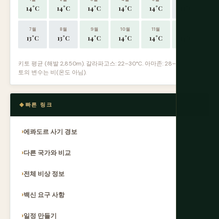
14°C
14°C
14°C
14°C
14°C
13°C
7월
8월
9월
10월
11월
12월
13°C
13°C
14°C
14°C
14°C
14°C
키토 평균 (해발 2,850m). 갈라파고스: 22–30°C. 아마존: 28–32°C. 키
토의 변수는 비(온도 아님).
빠른 링크
에콰도르 사기 경보
다른 국가와 비교
전체 비상 정보
백신 요구 사항
일정 만들기