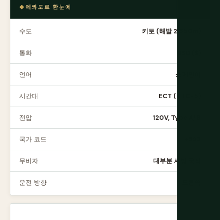
에콰도르 한눈에
수도
키토 (해발 2,850m)
통화
USD ($)
언어
스페인어
시간대
ECT (UTC-5)
전압
120V, Type A/B
국가 코드
+593
무비자
대부분 서방 국적
운전 방향
오른쪽