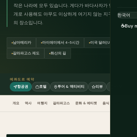
작은 나라에 모두 있습니다. 게다가 바다사자가 당신을 베
개로 사용해도 아무도 이상하게 여기지 않는 지구상 유일
의 장소입니다.
☕
Buy 
남아메리카
마이애미에서 4-5시간
미국 달러(USD)
갈라파고스 제도
화산의 길
에콰도르 예약
항공권
호텔
투어 & 액티비티
리뷰
eSIM
개요
역사
여행지
갈라파고스
문화 & 에티켓
음식 & 음료
여행 