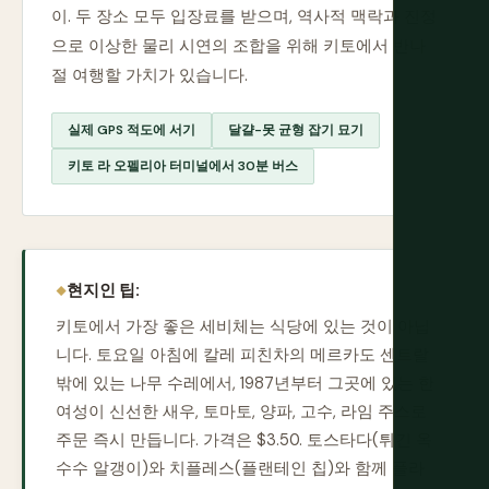
이. 두 장소 모두 입장료를 받으며, 역사적 맥락과 진정
으로 이상한 물리 시연의 조합을 위해 키토에서 반나
절 여행할 가치가 있습니다.
실제 GPS 적도에 서기
달걀-못 균형 잡기 묘기
키토 라 오펠리아 터미널에서 30분 버스
현지인 팁:
키토에서 가장 좋은 세비체는 식당에 있는 것이 아닙
니다. 토요일 아침에 칼레 피친차의 메르카도 센트랄
밖에 있는 나무 수레에서, 1987년부터 그곳에 있는 한
여성이 신선한 새우, 토마토, 양파, 고수, 라임 주스로
주문 즉시 만듭니다. 가격은 $3.50. 토스타다(튀긴 옥
수수 알갱이)와 치플레스(플랜테인 칩)와 함께 플라