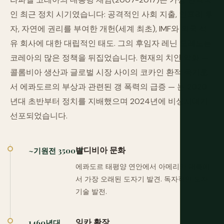
인 최근 정치 시기였습니다: 공격적인 사회 지출, 인프라 투
자, 자연에 권리를 부여한 개헌(세계 최초), IMF와 외국 석
유 회사에 대한 대립적인 태도. 그의 후임자 레닌 모레노는
코레아의 많은 정책을 뒤집었습니다. 현재의 치안 악화 —
콜롬비아 생산과 글로벌 시장 사이의 코카인 환적 국가로
서 에콰도르의 부상과 관련된 갱 폭력의 급증 — 는 2020
년대 초반부터 정치를 지배했으며 2024년에 비상사태가
선포되었습니다.
발디비아 문화
~기원전 3500년
에콰도르 태평양 연안에서 아메리카 대륙에
서 가장 오래된 도자기 발견. 독자적인 도자
기술 발전.
잉카 확장
1460년대