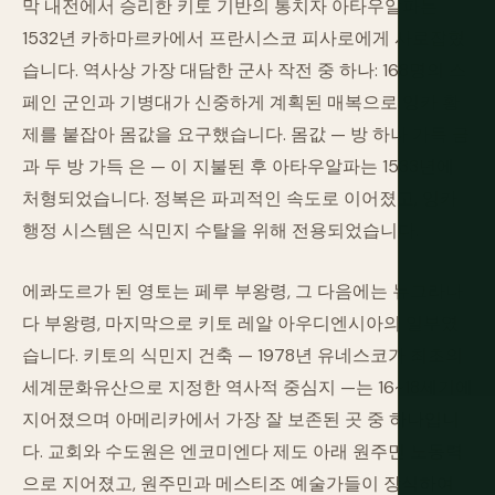
막 내전에서 승리한 키토 기반의 통치자 아타우알파는
1532년 카하마르카에서 프란시스코 피사로에게 사로잡혔
습니다. 역사상 가장 대담한 군사 작전 중 하나: 168명의 스
페인 군인과 기병대가 신중하게 계획된 매복으로 잉카 황
제를 붙잡아 몸값을 요구했습니다. 몸값 — 방 하나 가득 금
과 두 방 가득 은 — 이 지불된 후 아타우알파는 1533년에
처형되었습니다. 정복은 파괴적인 속도로 이어졌고, 잉카
행정 시스템은 식민지 수탈을 위해 전용되었습니다.
에콰도르가 된 영토는 페루 부왕령, 그 다음에는 뉴그라나
다 부왕령, 마지막으로 키토 레알 아우디엔시아의 일부였
습니다. 키토의 식민지 건축 — 1978년 유네스코가 최초의
세계문화유산으로 지정한 역사적 중심지 —는 16~18세기에
지어졌으며 아메리카에서 가장 잘 보존된 곳 중 하나입니
다. 교회와 수도원은 엔코미엔다 제도 아래 원주민 노동력
으로 지어졌고, 원주민과 메스티조 예술가들이 장식하여