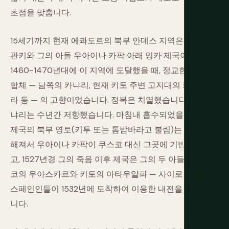
초점을 맞춥니다.
15세기까지 현재 에콰도르의 북부 안데스 지역은 투팍 유
판키와 그의 아들 우아이나 카팍 아래 잉카 제국이
1460~1470년대에 이 지역에 도달했을 때, 정교한 민족 연
합체 — 남쪽의 카냐리, 현재 키토 주변 고지대의 키투-카
라 등 — 의 고향이었습니다. 정복은 치열했습니다. 특히 카
냐리는 수년간 저항했습니다. 마침내 흡수되었을 때, 잉카
제국의 북부 영토(키투 또는 톰밤바라고 불림)는 너무 중요
해져서 우아이나 카팍이 쿠스코 대신 그곳에 기반을 두었
고, 1527년경 그의 죽음 이후 제국은 그의 두 아들 — 쿠스
코의 우아스카르와 키토의 아타우알파 — 사이로 분할되어
스페인인들이 1532년에 도착하여 이용한 내전을 촉발했습
니다.