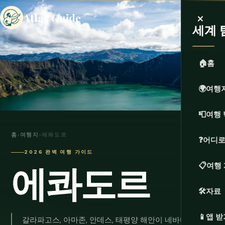
×
Atlas Guide
세계 
🏠
홈
🌍
여행
📮
여행 
홈
›
여행지
›
에콰도르
❓
어디로
2026 완벽 여행 가이드
에콰도르
📋
여행
🛠️
자료
📱
앱 받
갈라파고스, 아마존, 안데스, 태평양 해안이 네바다주보다