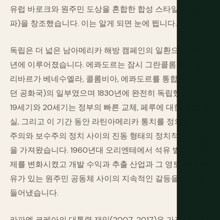
유럽 바로크와 원주민 도상을 혼합한 합성 스타일(키토 학
파)을 창조했습니다. 이는 알게 되면 눈에 띕니다.
독립은 더 넓은 남아메리카 해방 캠페인의 일환으로 1822
년에 이루어졌습니다. 에콰도르는 잠시 그란콜롬비아(볼
리바르가 베네수엘라, 콜롬비아, 에콰도르를 통합하려 했
던 공화국)의 일부였으며 1830년에 완전히 독립했습니다.
19세기와 20세기는 정부의 빠른 교체, 페루에 대한 영토 상
실, 그리고 이 기간 동안 라틴아메리카 통치를 정의한 자유
주의와 보수주의 정치 사이의 진동 형태의 정치적 불안정
을 가져왔습니다. 1960년대 오리엔테에서 석유 발견은 경
제를 변화시켰고 개발 수익과 추출 산업과 그 영토 위에 석
유가 있는 원주민 공동체 사이의 지속적인 갈등을 모두 만
들어냈습니다.
라파엘 코레아의 대통령 재임(2007-2017)은 가장 변혁적