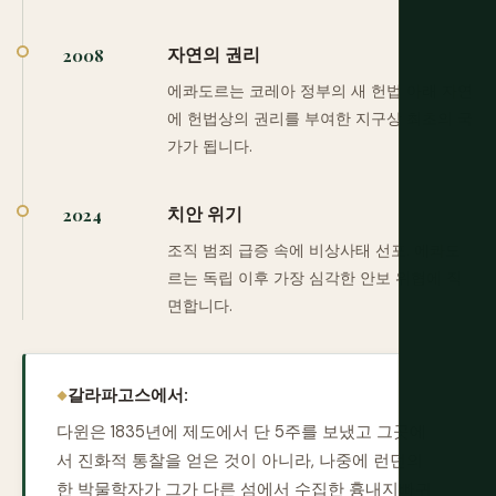
자연의 권리
2008
에콰도르는 코레아 정부의 새 헌법 아래 자연
에 헌법상의 권리를 부여한 지구상 최초의 국
가가 됩니다.
치안 위기
2024
조직 범죄 급증 속에 비상사태 선포. 에콰도
르는 독립 이후 가장 심각한 안보 위협에 직
면합니다.
갈라파고스에서:
다윈은 1835년에 제도에서 단 5주를 보냈고 그곳에
서 진화적 통찰을 얻은 것이 아니라, 나중에 런던의
한 박물학자가 그가 다른 섬에서 수집한 흉내지빠귀