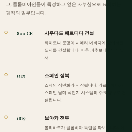
고, 콜롬비아인들이 특정하고 얻은 자부심으로 묘사하는
궤적의 일부입니다.
시우다드 페르디다 건설
800 CE
타이로나 문명이 시에라 네바다에 잃어버린
도시를 건설합니다. 마추 피추보다 6세기 앞
서.
스페인 정복
1525
스페인 식민화가 시작됩니다. 카르타헤나가
스페인 남미 식민지 시스템의 주요 항구로 건
설됩니다.
보야카 전투
1819
볼리바르가 콜롬비아 독립을 확보합니다. 이