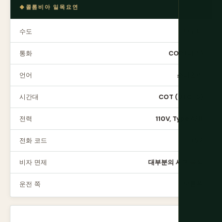
콜롬비아 일목요연
수도
보고타
통화
COP (페소)
언어
스페인어
시간대
COT (UTC-5)
전력
110V, Type A/B
전화 코드
+57
비자 면제
대부분의 서구 국적
운전 쪽
오른쪽