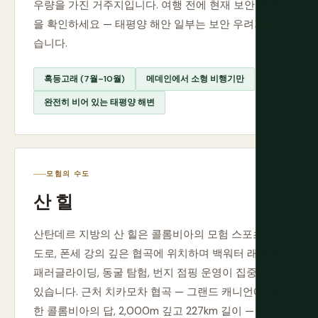
우량을 가진 거주지입니다. 여행 전에 현재 보안 조언
을 확인하세요 — 태평양 해안 일부는 보안 우려가 있
습니다.
혹등고래 (7월–10월)
메데인에서 소형 비행기만
완전히 비어 있는 태평양 해변
모험의 수도
산 힐
산탄데르 지방의 산 힐은 콜롬비아의 모험 스포츠 수
도로, 폰세 강의 깊은 협곡에 위치하며 백워터 래프팅,
패러글라이딩, 동굴 탐험, 번지 점핑 운영이 집중되어
있습니다. 근처 치카모차 협곡 — 그랜드 캐니언에 대
한 콜롬비아의 답, 2,000m 깊고 227km 길이 — 는 산