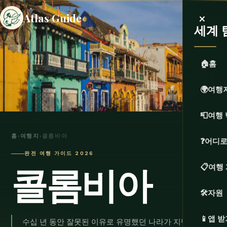
×
Atlas Guide
세계 
🏠
홈
🌍
여행
📮
여행 
홈
›
여행지
›
콜롬비아
❓
어디로
완전 여행 가이드 2026
콜롬비아
📋
여행
🛠️
자원
📱
앱 받
수십 년 동안 잘못된 이유로 유명했던 나라가 지난 20년