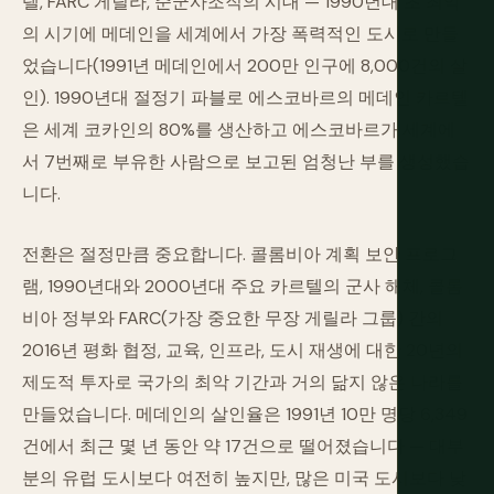
텔, FARC 게릴라, 준군사조직의 시대 — 1990년대 초 최악
의 시기에 메데인을 세계에서 가장 폭력적인 도시로 만들
었습니다(1991년 메데인에서 200만 인구에 8,000건의 살
인). 1990년대 절정기 파블로 에스코바르의 메데인 카르텔
은 세계 코카인의 80%를 생산하고 에스코바르가 세계에
서 7번째로 부유한 사람으로 보고된 엄청난 부를 생성했습
니다.
전환은 절정만큼 중요합니다. 콜롬비아 계획 보안 프로그
램, 1990년대와 2000년대 주요 카르텔의 군사 해체, 콜롬
비아 정부와 FARC(가장 중요한 무장 게릴라 그룹) 간의
2016년 평화 협정, 교육, 인프라, 도시 재생에 대한 20년의
제도적 투자로 국가의 최악 기간과 거의 닮지 않은 나라를
만들었습니다. 메데인의 살인율은 1991년 10만 명당 6,349
건에서 최근 몇 년 동안 약 17건으로 떨어졌습니다 — 대부
분의 유럽 도시보다 여전히 높지만, 많은 미국 도시보다 낮