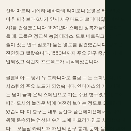
산타 마르타 시에라 네바다의 타이로나 문명은 800년경
마추 피추보다 6세기 앞서 시우다드 페르디다(잃어버린 도
시)를 건설했습니다. 1520년대 스페인 정복자들이 도착했
을 때, 그들은 정교한 농업 테라스, 도로 네트워크, 금 야금
술이 있는 인구 밀도가 높은 영토를 발견했습니다. 정복은
잔인하고 빨랐습니다. 1550년까지 주요 인구 중심지가 제
압되었고 식민지 프로젝트가 시작되었습니다.
콜롬비아 — 당시 뉴 그라나다로 불림 — 는 스페인 식민지
시스템의 주요 노드가 되었습니다. 인디아스의 카르타헤나
는 남미 금과 은의 스페인으로 가는 주요 항구였으며, 그에
따라 도시의 놀라운 벽에 여전히 보이는 정도로 요새화되
었습니다. 이 항구는 내부 광산과 플랜테이션에서 일하기
위해 운송되는 엄청난 수의 노예 아프리카인도 처리했습니
다 — 오늘날 카리브해 해안의 인구 통계, 문화, 음악에 내재