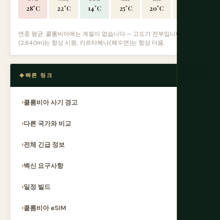
28°C
22°C
14°C
25°C
20°C
28°C
연중 평균. 콜롬비아에는 계절이 없습니다 — 고도가 전부입니다. 보고타
(2,640m)는 항상 시원; 카르타헤나(해수면)는 항상 더움.
빠른 링크
콜롬비아 사기 경고
다른 국가와 비교
전체 긴급 정보
백신 요구사항
일정 빌드
콜롬비아 eSIM