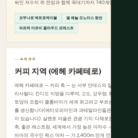
싸인 저수지 위 전망과 함께 꼭대기까지 740계단.
코무나로 메트로케이블
엘 페뇰 모노리스 등반
파르케 아르비 클라우드 포레스트
녹색 계곡
커피 지역 (에헤 카페테로)
에헤 카페테로 — 커피 축 — 는 서부 안데스의 칼다스,
리사랄다, 킨디오 지방을 다루며, 고도, 강우량, 화산
토양의 조합이 콜롬비아가 세계 최고라고 부르는 커피
를 생산합니다(에티오피아인과 과테말라인들은 의견
이 있습니다). 살렌토 마을은 관광 기지: 다채로운 건
축, 좋은 레스토랑, 세계에서 가장 높은 야자수 — 콜롬
비아의 국수인 왁스 야자 — 가 2,400m 안개 낀 초원