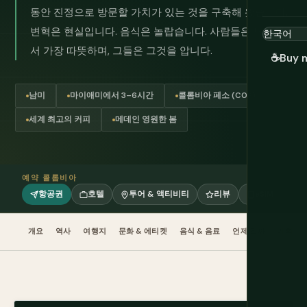
동안 진정으로 방문할 가치가 있는 것을 구축해 왔습니다.
변혁은 현실입니다. 음식은 놀랍습니다. 사람들은 남미에
서 가장 따뜻하며, 그들은 그것을 압니다.
☕
Buy 
남미
마이애미에서 3–6시간
콜롬비아 페소 (COP)
세계 최고의 커피
메데인 영원한 봄
예약 콜롬비아
항공권
호텔
투어 & 액티비티
리뷰
eSIM
개요
역사
여행지
문화 & 에티켓
음식 & 음료
언제 갈까
계획