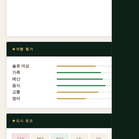
여행 평가
솔로 여성
7.0
가족
8.0
예산
8.3
음식
8.8
교통
7.5
영어
5.2
도시 온도
CTG
MED
BOG
CAL
SAL
STA