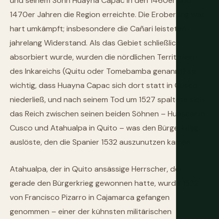
und seinem Sohn Huayna Capac in den 1460er und
1470er Jahren die Region erreichte. Die Eroberung war
hart umkämpft; insbesondere die Cañari leisteten
jahrelang Widerstand. Als das Gebiet schließlich
absorbiert wurde, wurden die nördlichen Territorien
des Inkareichs (Quitu oder Tomebamba genannt) so
wichtig, dass Huayna Capac sich dort statt in Cusco
niederließ, und nach seinem Tod um 1527 spaltete sich
das Reich zwischen seinen beiden Söhnen – Huáscar in
Cusco und Atahualpa in Quito – was den Bürgerkrieg
auslöste, den die Spanier 1532 auszunutzen kamen.
Atahualpa, der in Quito ansässige Herrscher, der
gerade den Bürgerkrieg gewonnen hatte, wurde 1532
von Francisco Pizarro in Cajamarca gefangen
genommen – einer der kühnsten militärischen