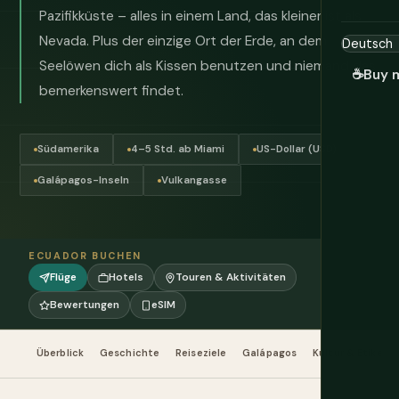
Pazifikküste – alles in einem Land, das kleiner ist als
Nevada. Plus der einzige Ort der Erde, an dem
Seelöwen dich als Kissen benutzen und niemand das
☕
Buy 
bemerkenswert findet.
Südamerika
4–5 Std. ab Miami
US-Dollar (USD)
Galápagos-Inseln
Vulkangasse
ECUADOR BUCHEN
Flüge
Hotels
Touren & Aktivitäten
Bewertungen
eSIM
Überblick
Geschichte
Reiseziele
Galápagos
Kultur & Etikett