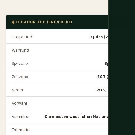
ECUADOR AUF EINEN BLICK
Hauptstadt
Quito (2.850 m)
Währung
USD ($)
Sprache
Spanisch
Zeitzone
ECT (UTC-5)
Strom
120 V, Typ A/B
Vorwahl
+593
Visumfrei
Die meisten westlichen Nationalitäten
Fahrseite
Rechts