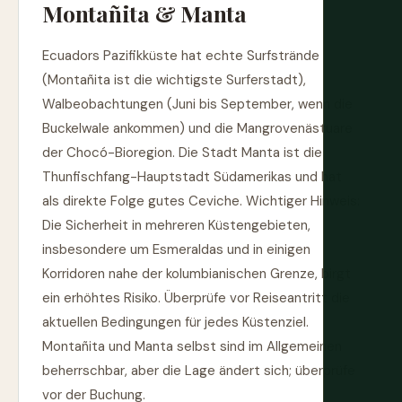
Montañita & Manta
Ecuadors Pazifikküste hat echte Surfstrände
(Montañita ist die wichtigste Surferstadt),
Walbeobachtungen (Juni bis September, wenn die
Buckelwale ankommen) und die Mangrovenästuare
der Chocó-Bioregion. Die Stadt Manta ist die
Thunfischfang-Hauptstadt Südamerikas und hat
als direkte Folge gutes Ceviche. Wichtiger Hinweis:
Die Sicherheit in mehreren Küstengebieten,
insbesondere um Esmeraldas und in einigen
Korridoren nahe der kolumbianischen Grenze, birgt
ein erhöhtes Risiko. Überprüfe vor Reiseantritt die
aktuellen Bedingungen für jedes Küstenziel.
Montañita und Manta selbst sind im Allgemeinen
beherrschbar, aber die Lage ändert sich; überprüfe
vor der Buchung.