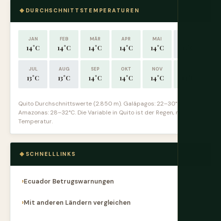
DURCHSCHNITTSTEMPERATUREN
JAN
FEB
MÄR
APR
MAI
JUN
14°C
14°C
14°C
14°C
14°C
13°C
JUL
AUG
SEP
OKT
NOV
DEZ
13°C
13°C
14°C
14°C
14°C
14°C
Quito Durchschnittswerte (2.850 m). Galápagos: 22–30°C.
Amazonas: 28–32°C. Die Variable in Quito ist der Regen, nicht die
Temperatur.
SCHNELLLINKS
Ecuador Betrugswarnungen
Mit anderen Ländern vergleichen