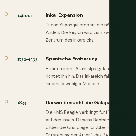
Inka-Expansion
1460er
Tupac Yupanqui erobert die nördlichen
Anden. Die Region wird zum zweiten
Zentrum des Inkareichs.
Spanische Eroberung
1532–1533
Pizarro nimmt Atahualpa gefangen und
richtet ihn hin. Das Inkareich fällt
innerhalb weniger Monate.
Darwin besucht die Galápagos
1835
Die HMS Beagle verbringt fünf Wochen
auf den Inseln. Darwins Beobachtungen
bilden die Grundlage für „Über die
Entstehung der Arten“, das 24 Jahre