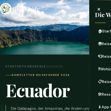
×
Atlas Guide
Die W
🏠
Star
🌍
Reis
📮
Reis
STARTSEITE
›
REISEZIELE
›
ECUADOR
❓
Wohin
KOMPLETTER REISEFÜHRER 2026
Ecuador
📋
Reis
🛠️
Ress
📱
App 
Die Galápagos, der Amazonas, die Anden und die