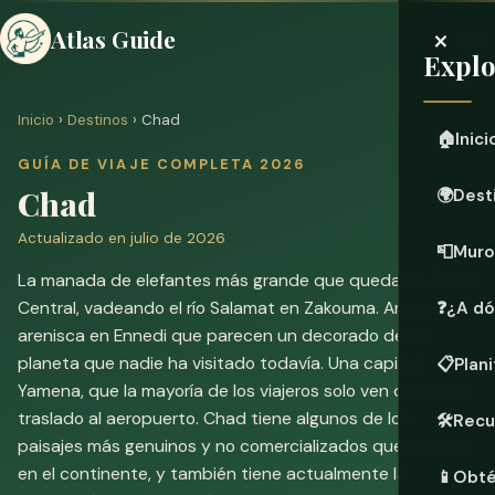
×
Atlas Guide
Explo
Inicio
›
Destinos
› Chad
🏠
Inici
GUÍA DE VIAJE COMPLETA 2026
Chad
🌍
Dest
Actualizado en julio de 2026
📮
Muro
La manada de elefantes más grande que queda en África
Central, vadeando el río Salamat en Zakouma. Arcos de
❓
¿A dó
arenisca en Ennedi que parecen un decorado de un
planeta que nadie ha visitado todavía. Una capital,
📋
Plani
Yamena, que la mayoría de los viajeros solo ven desde un
traslado al aeropuerto. Chad tiene algunos de los
🛠️
Recu
paisajes más genuinos y no comercializados que quedan
en el continente, y también tiene actualmente la
📱
Obté