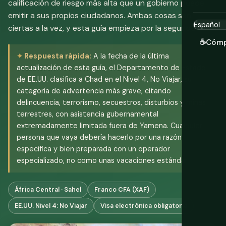
calificación de riesgo más alta que un gobierno puede
emitir a sus propios ciudadanos. Ambas cosas son
ciertas a la vez, y esta guía empieza por la segunda.
☕
Cómp
Respuesta rápida:
A la fecha de la última
actualización de esta guía, el Departamento de Estado
de EE.UU. clasifica a Chad en el Nivel 4, No Viajar, su
categoría de advertencia más grave, citando
delincuencia, terrorismo, secuestros, disturbios y minas
terrestres, con asistencia gubernamental
extremadamente limitada fuera de Yamena. Cualquier
persona que vaya debería hacerlo por una razón
específica y bien preparada con un operador
especializado, no como unas vacaciones estándar.
África Central · Sahel
Franco CFA (XAF)
EE.UU. Nivel 4: No Viajar
Visa electrónica obligatoria