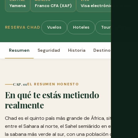
Yamena
Franco CFA (XAF)
Visa electrónica obligatori
Vuelos
Hoteles
Tours y Activida
RESERVA CHAD
Resumen
Seguridad
Historia
Destinos
Cultura
CAP. 01
EL RESUMEN HONESTO
En qué te estás metiendo
realmente
Chad es el quinto país más grande de África, situado
entre el Sahara al norte, el Sahel semiárido en el centro y
la sabana más verde al sur, con una población de