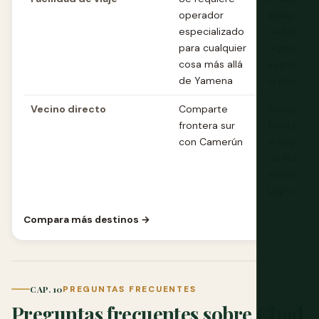
operador
independi
especializado
realista en
para cualquier
regiones 
cosa más allá
seguras de
de Yamena
la costa
Vecino directo
Comparte
Comparte
frontera sur
frontera c
con Camerún
y su propi
de No Viaj
encuentra 
largo de el
Compara más destinos →
CAP. 10
PREGUNTAS FRECUENTES
Preguntas frecuentes sobre Chad