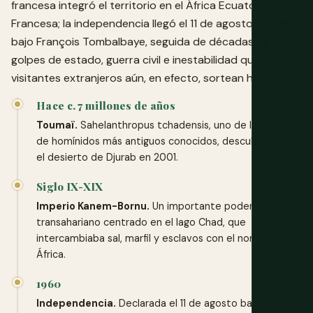
francesa integró el territorio en el África Ecuatorial
Francesa; la independencia llegó el 11 de agosto de 1960
bajo François Tombalbaye, seguida de décadas de
golpes de estado, guerra civil e inestabilidad que los
visitantes extranjeros aún, en efecto, sortean hoy.
Hace c. 7 millones de años
Toumaï.
Sahelanthropus tchadensis, uno de los fósiles
de homínidos más antiguos conocidos, descubierto en
el desierto de Djurab en 2001.
Siglo IX-XIX
Imperio Kanem-Bornu.
Un importante poder comercial
transahariano centrado en el lago Chad, que
intercambiaba sal, marfil y esclavos con el norte de
África.
1960
Independencia.
Declarada el 11 de agosto bajo el