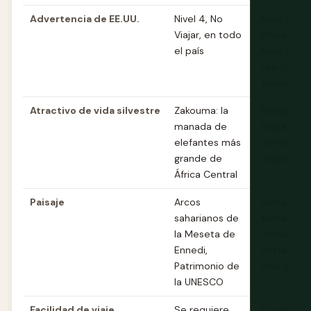
Advertencia de EE.UU.
Nivel 4, No
Nivel 2, Ma
Viajar, en todo
Precaución
el país
Nivel 4 sol
regiones
específica
Atractivo de vida silvestre
Zakouma: la
Parque Nac
manada de
Waza, aun
elefantes más
dentro de
grande de
región de 
África Central
Paisaje
Arcos
Selva tropi
saharianos de
tierras alt
la Meseta de
volcánicas
Ennedi,
costa atlá
Patrimonio de
más larga
la UNESCO
Facilidad de viaje
Se requiere
El viaje