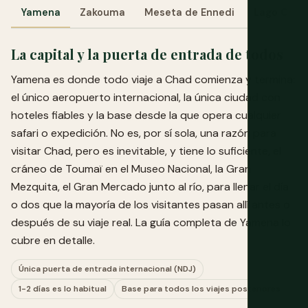
Yamena
Zakouma
Meseta de Ennedi
Lago Chad 
La capital y la puerta de entrada de todos
Yamena es donde todo viaje a Chad comienza y termina:
el único aeropuerto internacional, la única ciudad con
hoteles fiables y la base desde la que opera cualquier
safari o expedición. No es, por sí sola, una razón para
visitar Chad, pero es inevitable, y tiene lo suficiente, el
cráneo de Toumaï en el Museo Nacional, la Gran
Mezquita, el Gran Mercado junto al río, para llenar el día
o dos que la mayoría de los visitantes pasan allí antes o
después de su viaje real. La guía completa de Yamena lo
cubre en detalle.
Única puerta de entrada internacional (NDJ)
1-2 días es lo habitual
Base para todos los viajes posteriores