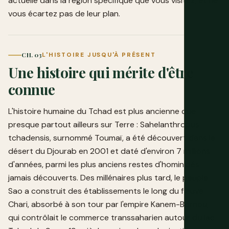
actuelle dans la région spécifique que vous visitez, et ne
vous écartez pas de leur plan.
CH. 03
L'HISTOIRE JUSQU'À PRÉSENT
Une histoire qui mérite d'être
connue
L'histoire humaine du Tchad est plus ancienne que
presque partout ailleurs sur Terre : Sahelanthropus
tchadensis, surnommé Toumaï, a été découvert dans le
désert du Djourab en 2001 et daté d'environ 7 millions
d'années, parmi les plus anciens restes d'hominidés
jamais découverts. Des millénaires plus tard, le peuple
Sao a construit des établissements le long du fleuve
Chari, absorbé à son tour par l'empire Kanem-Bornou,
qui contrôlait le commerce transsaharien autour du lac