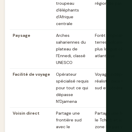
troupeau
région Ne pas voy
d'éléphants
d'Afrique
centrale
Paysage
Arches
Forêt tropicale, h
sahariennes du
terres volcaniques
plateau de
plus longue côte
l'Ennedi, classé
atlantique
UNESCO
Facilité de voyage
Opérateur
Voyage indépenda
spécialisé requis
réaliste dans les r
pour tout ce qui
sud et côtières pl
dépasse
N'Djamena
Voisin direct
Partage une
Partage une fronti
frontière sud
le Tchad, et sa pr
avec le
zone Ne pas voyag