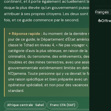
continent, et il porte également actuellement la cote de
risque la plus élevée qu'un gouvernement puisse
attribuer à ses propres citoyens. Les deux sont vrais à la
fois, et ce guide commence par le second.
☕
Offr
Réponse rapide :
Au moment de la dernière mise à
jour de ce guide, le Département d'État américain
classe le Tchad en niveau 4, « Ne pas voyager », sa
catégorie d'avis la plus sérieuse, en raison de la
criminalité, du terrorisme, des enlèvements, des
troubles et des mines terrestres, avec une assistance
gouvernementale extrêmement limitée en dehors de
N'Djamena. Toute personne qui y va devrait le faire pour
une raison spécifique et bien préparée avec un
opérateur spécialisé, et non pour des vacances
standard.
Afrique centrale · Sahel
Franc CFA (XAF)