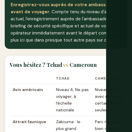
Enregistrez-vous auprès de votre ambassade
avant de voyager.
Compte tenu du niveau d'avis
actuel, l'enregistrement auprès de l'ambassade et un
briefing de sécurité spécifique et actuel de votre
opérateur immédiatement avant le départ comptent
plus ici que dans presque tout autre pays sur ce site.
Vous hésitez ? Tchad
vs
Cameroun
TCHAD
CAMEROUN
Avis américain
Niveau 4, Ne pas
Niveau 2, Prudence
voyager, à
avec niveau 4 dan
l'échelle
certaines régions
nationale
seulement
Attrait faunique
Zakouma : le
Parc national de W
plus grand
bien qu'il se situe