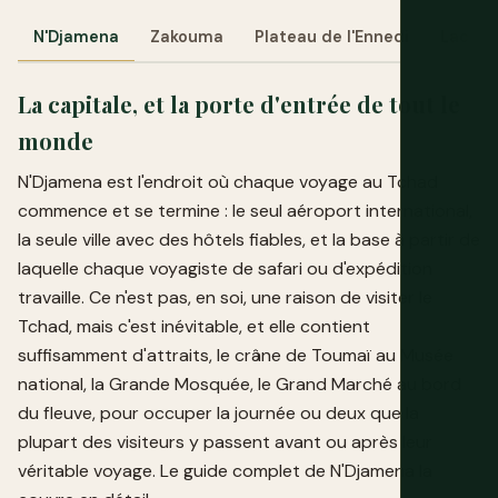
N'Djamena
Zakouma
Plateau de l'Ennedi
Lac Tc
La capitale, et la porte d'entrée de tout le
monde
N'Djamena est l'endroit où chaque voyage au Tchad
commence et se termine : le seul aéroport international,
la seule ville avec des hôtels fiables, et la base à partir de
laquelle chaque voyagiste de safari ou d'expédition
travaille. Ce n'est pas, en soi, une raison de visiter le
Tchad, mais c'est inévitable, et elle contient
suffisamment d'attraits, le crâne de Toumaï au Musée
national, la Grande Mosquée, le Grand Marché au bord
du fleuve, pour occuper la journée ou deux que la
plupart des visiteurs y passent avant ou après leur
véritable voyage. Le guide complet de N'Djamena la