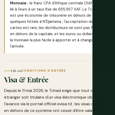
Monnaie :
le franc CFA d'Afrique centrale (XAF) est
lié à l'euro à un taux fixe de 655,957 XAF. Le Tchad
est une économie de trésorerie en dehors de
quelques hôtels à N'Djamena ; l'acceptation des
cartes est rare, les distributeurs ne sont pas fiables
en dehors de la capitale, et les euros ou dollars sont
la monnaie la plus facile à apporter et à changer à
l'arrivée.
CH. 09
CONDITIONS D'ENTRÉE
Visa & Entrée
Depuis le 11 mai 2026, le Tchad exige que tout visiteur
étranger soit titulaire d'un visa électronique obtenu à
l'avance via le portail officiel
evisa.td
; les visas délivrés
en dehors de ce système ont cessé d'être valables le 21