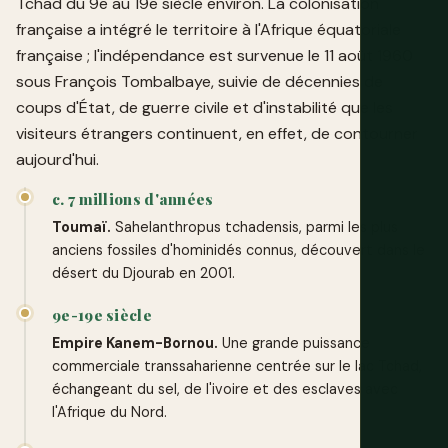
Tchad du 9e au 19e siècle environ. La colonisation
française a intégré le territoire à l'Afrique équatoriale
française ; l'indépendance est survenue le 11 août 1960
sous François Tombalbaye, suivie de décennies de
coups d'État, de guerre civile et d'instabilité que les
visiteurs étrangers continuent, en effet, de contourner
aujourd'hui.
c. 7 millions d'années
Toumaï.
Sahelanthropus tchadensis, parmi les plus
anciens fossiles d'hominidés connus, découvert dans le
désert du Djourab en 2001.
9e-19e siècle
Empire Kanem-Bornou.
Une grande puissance
commerciale transsaharienne centrée sur le lac Tchad,
échangeant du sel, de l'ivoire et des esclaves avec
l'Afrique du Nord.