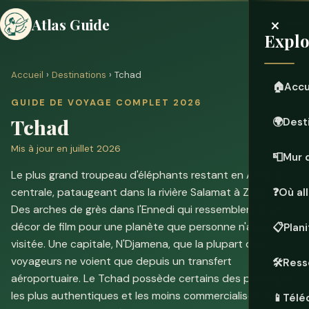
×
Atlas Guide
Explo
Accueil
›
Destinations
› Tchad
🏠
Accu
GUIDE DE VOYAGE COMPLET 2026
Tchad
🌍
Dest
Mis à jour en juillet 2026
📮
Mur 
Le plus grand troupeau d'éléphants restant en Afrique
centrale, pataugeant dans la rivière Salamat à Zakouma.
❓
Où all
Des arches de grès dans l'Ennedi qui ressemblent à un
décor de film pour une planète que personne n'a encore
📋
Plan
visitée. Une capitale, N'Djamena, que la plupart des
voyageurs ne voient que depuis un transfert
🛠️
Ress
aéroportuaire. Le Tchad possède certains des paysages
les plus authentiques et les moins commercialisés du
📱
Téléc