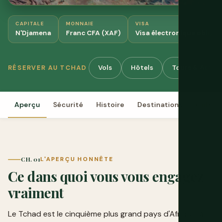
CAPITALE
MONNAIE
VISA
N'Djamena
Franc CFA (XAF)
Visa électronique obligat
Vols
Hôtels
Tours & Activi
RÉSERVER AU TCHAD
Aperçu
Sécurité
Histoire
Destinations
Cultur
CH. 01
L'APERÇU HONNÊTE
Ce dans quoi vous vous engagez
vraiment
Le Tchad est le cinquième plus grand pays d'Afrique, à