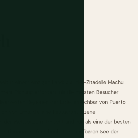
ch
elt in einem einzigen Land: die Inka-Zitadelle Machu
d mehr Planung erfordert, als die meisten Besucher
iversesten Regionen der Erde, erreichbar von Puerto
tion von Lima, die eine Restaurant-Szene
n der Weltspitze mitmischt und nun als eine der besten
den Titicacasee (den höchsten schiffbaren See der