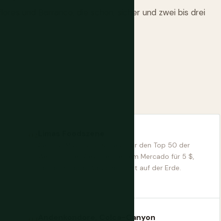
ores und Barranco, die schön, sicher und zwei bis drei
Limas Foodszene
Central, Maido und Kjolle unter den Top 50 der
Welt. Frisches Ceviche in einem Mercado für 5 $,
besser als jedes Ceviche sonst auf der Erde.
Andenkondore, Colca-Canyon