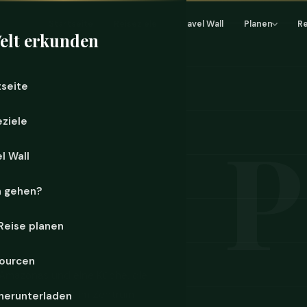
Startseite
Reiseziele
Travel Wall
Planen
R
elt erkunden
tseite
eziele
l Wall
n gehen?
 Reise planen
ourcen
s Amazonas und eine Küche, die
wurde. Die Stadt im Zentrum
herunterladen