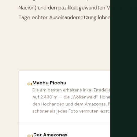
Nación) und den pazifikabgewandten Vierteln Mirafl
Tage echter Auseinandersetzung lohnen.
Machu Picchu
Die am besten erhaltene Inka-Zitadelle der Welt.
Auf 2.430 m — die „Wolkenwald“-Höhe zwischen
den Hochanden und dem Amazonas. Persönlich
schöner als jedes Foto vermuten lässt.
Der Amazonas