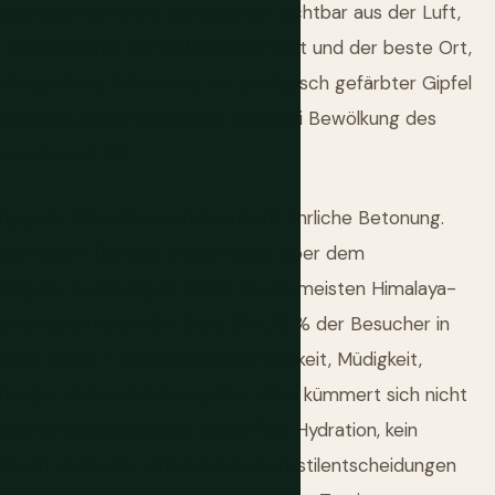
Nazca-Linien (enorme Geoglyphen, sichtbar aus der Luft,
Canyon (einer der tiefsten der Welt und der beste Ort,
bogenberg (Vinicunca, ein geologisch gefärbter Gipfel
hänomen geworden ist und auch bei Bewölkung des
such wert ist).
ng jeder Peru-Reise und verdient ehrliche Betonung.
s Heilige Tal, liegt 3.400 Meter über dem
ßenpass in den Alpen, höher als die meisten Himalaya-
 den kontinentalen USA. Etwa 25–30 % der Besucher in
einer Form — Kopfschmerzen, Übelkeit, Müdigkeit,
rheriger Höhen-Erfahrung. Die Höhe kümmert sich nicht
ngsame Akklimatisation, Coca-Tee, Hydration, kein
rieben) sind keine optionalen Lebensstilentscheidungen