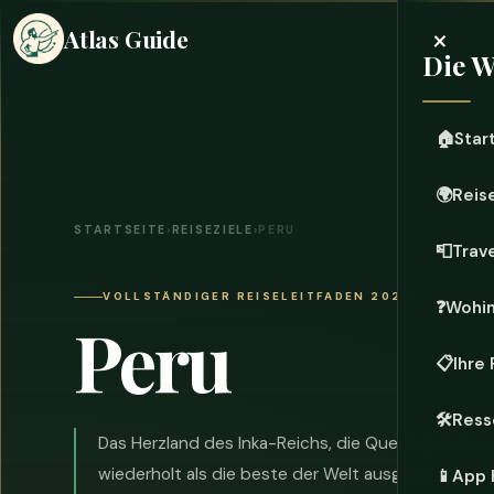
×
Atlas Guide
Die W
🏠
Star
🌍
Reis
STARTSEITE
›
REISEZIELE
›
PERU
📮
Trave
VOLLSTÄNDIGER REISELEITFADEN 2026
❓
Wohi
Peru
📋
Ihre
🛠️
Ress
Das Herzland des Inka-Reichs, die Quellregion de
wiederholt als die beste der Welt ausgezeichnet 
📱
App 