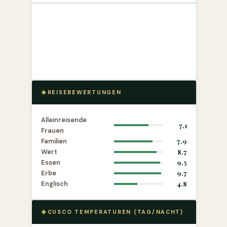
REISEBEWERTUNGEN
Alleinreisende
7.1
Frauen
Familien
7.9
Wert
8.7
Essen
9.5
Erbe
9.7
Englisch
4.8
CUSCO TEMPERATUREN (TAG/NACHT)