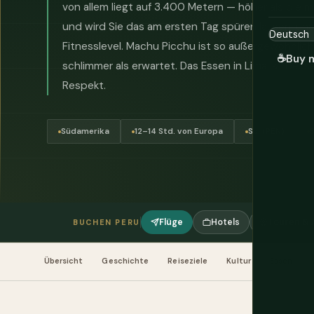
von allem liegt auf 3.400 Metern — höher als die 
und wird Sie das am ersten Tag spüren lassen, un
Fitnesslevel. Machu Picchu ist so außergewöhnlich
☕
Buy 
schlimmer als erwartet. Das Essen in Lima ist besser
Respekt.
Südamerika
12–14 Std. von Europa
Sol (PEN)
Flüge
Hotels
Touren & A
BUCHEN PERU
Übersicht
Geschichte
Reiseziele
Kultur
Essen