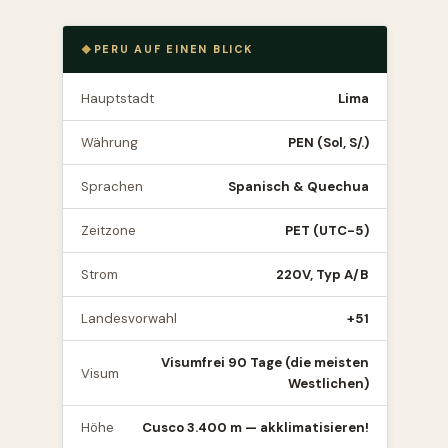
PERU AUF EINEN BLICK
Hauptstadt
Lima
Währung
PEN (Sol, S/.)
Sprachen
Spanisch & Quechua
Zeitzone
PET (UTC-5)
Strom
220V, Typ A/B
Landesvorwahl
+51
Visumfrei 90 Tage (die meisten
Visum
Westlichen)
Höhe
Cusco 3.400 m — akklimatisieren!