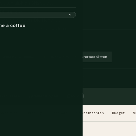
meisten alpinen Skigebiete —
abhängig von Ihrem
 wie beworben. Die Höhe ist
me a coffee
 als erzählt. Alle drei erfordern
Spanisch & Quechua
12 UNESCO-Weltkulturerbestätten
ktivitäten
Bewertungen
eSIM
Wann reisen
Planung
Transport
Wo übernachten
Budget
V