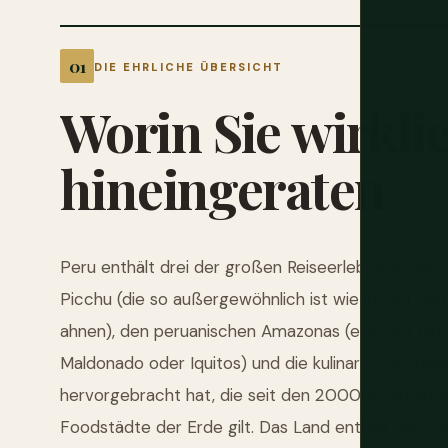
DIE EHRLICHE ÜBERSICHT
Worin
Sie
wirkli
hineingeraten
Peru enthält drei der großen Reiseerlebnisse der W
Picchu (die so außergewöhnlich ist wie ihr Ruf un
ahnen), den peruanischen Amazonas (eine der biod
Maldonado oder Iquitos) und die kulinarische Tradi
hervorgebracht hat, die seit den 2000er Jahren a
Foodstädte der Erde gilt. Das Land enthält auch 