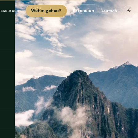
☕
Wohin gehen?
Extension
essourcen