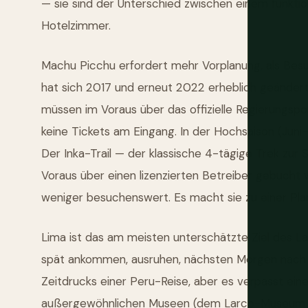
— sie sind der Unterschied zwischen einem funkti
Hotelzimmer.
Machu Picchu erfordert mehr Vorplanung, als Bes
hat sich 2017 und erneut 2022 erheblich geändert 
müssen im Voraus über das offizielle Regierungspo
keine Tickets am Eingang. In der Hochsaison (Juni
Der Inka-Trail — der klassische 4-tägige Trek zu
Voraus über einen lizenzierten Betreiber gebucht
weniger besuchenswert. Es macht sie zu einer Pla
Lima ist das am meisten unterschätzte Ziel des L
spät ankommen, ausruhen, nächsten Morgen nach Cu
Zeitdrucks einer Peru-Reise, aber es verpasst ei
außergewöhnlichen Museen (dem Larco-Museum fü