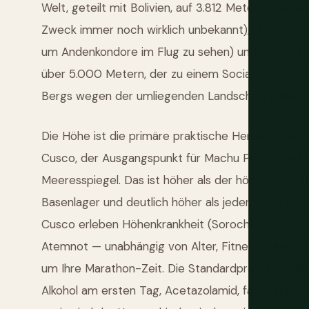
Welt, geteilt mit Bolivien, auf 3.812 Metern), die 
Zweck immer noch wirklich unbekannt), den Colca-
um Andenkondore im Flug zu sehen) und den Regen
über 5.000 Metern, der zu einem Social-Media-P
Bergs wegen der umliegenden Landschaft einen Be
Die Höhe ist die primäre praktische Herausforderu
Cusco, der Ausgangspunkt für Machu Picchu und da
Meeresspiegel. Das ist höher als der höchste Stra
Basenlager und deutlich höher als jeder Punkt in
Cusco erleben Höhenkrankheit (Soroche) in irgend
Atemnot — unabhängig von Alter, Fitness oder vo
um Ihre Marathon-Zeit. Die Standardprotokolle (la
Alkohol am ersten Tag, Acetazolamid, falls versch