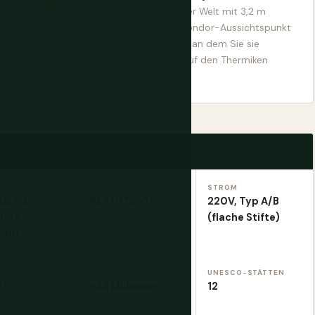
Der größte fliegende Vogel der Welt mit 3,2 m
Spannweite. Der Cruz-del-Condor-Aussichtspunkt
im Colca-Canyon ist der Ort, an dem Sie sie
zuverlässig aus Armeslänge auf den Thermiken
sehen.
CHEN
ZEITZONE
STROM
isch &
PET (UTC-5)
220V, Typ A/B
hua
(flache Stifte)
iell)
EITE
BEVÖLKERUNG
UNESCO-STÄTTEN
ts
~34 Millionen
12