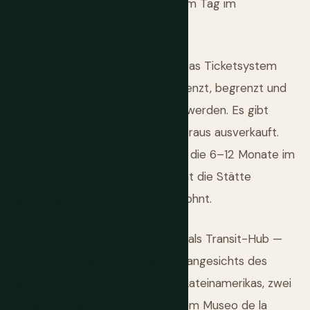
onalen ersten Tag in Cusco und einem Tag im
ucher typischerweise vorbereiten. Das Ticketsystem
— Eintrittskarten sind zeitlich begrenzt, begrenzt und
rtal (machupicchu.gob.pe) gekauft werden. Es gibt
–August) sind Tickets Wochen im Voraus ausverkauft.
r Stätte — erfordert Genehmigungen, die 6–12 Monate im
 werden müssen. Keines davon macht die Stätte
nungsübung, die frühes Handeln belohnt.
andes. Viele Besucher behandeln es als Transit-Hub —
sco fliegen. Das ist verständlich angesichts des
ne Stadt mit der besten Foodszene Lateinamerikas, zwei
r präkolumbianische Kunst und dem Museo de la