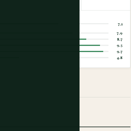
7.1
7.9
8.7
9.5
9.7
4.8