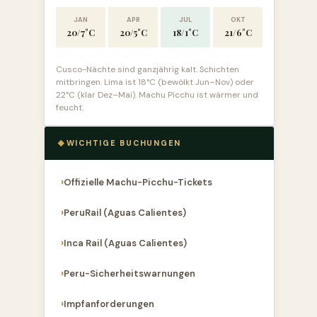
JAN
APR
JUL
OKT
20/7°C
20/5°C
18/1°C
21/6°C
Cusco-Nächte sind ganzjährig kalt. Schichten
mitbringen. Lima ist 18°C (bewölkt Jun–Nov) oder
22°C (klar Dez–Mai). Machu Picchu ist wärmer und
feucht.
WICHTIGE BUCHUNGEN
Offizielle Machu-Picchu-Tickets
PeruRail (Aguas Calientes)
Inca Rail (Aguas Calientes)
Peru-Sicherheitswarnungen
Impfanforderungen