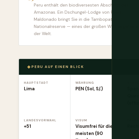
Peru enthält den biodiversesten Abschnitt des
Amazonas. Ein Dschungel-Lodge von Puerto
Maldonado bringt Sie in die Tambopata-
Nationalreserve — eines der großen Wildtiergebiete
der Welt.
PERU AUF EINEN BLICK
HAUPTSTADT
WÄHRUNG
SPRA
Lima
PEN (Sol, S/.)
Span
Quec
(offiz
LANDESVORWAHL
VISUM
FAHRS
+51
Visumfrei für die
Rech
meisten (90