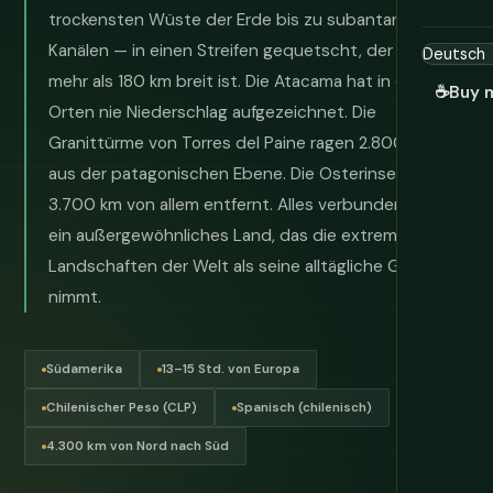
trockensten Wüste der Erde bis zu subantarktischen
Kanälen — in einen Streifen gequetscht, der selten
mehr als 180 km breit ist. Die Atacama hat in einigen
☕
Buy 
Orten nie Niederschlag aufgezeichnet. Die
Granittürme von Torres del Paine ragen 2.800 Meter
aus der patagonischen Ebene. Die Osterinsel ist
3.700 km von allem entfernt. Alles verbunden durch
ein außergewöhnliches Land, das die extremsten
Landschaften der Welt als seine alltägliche Geografie
nimmt.
Südamerika
13–15 Std. von Europa
Chilenischer Peso (CLP)
Spanisch (chilenisch)
4.300 km von Nord nach Süd