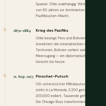
Spanier. Chile unabhängig. Wird innerhalb
von 60 Jahren zur dominanten
Pazifikküsten-Macht.
Krieg des Pazifiks
1879–1884
Chile besiegt Peru und Bolivien.
Annektiert die mineralreichen Atacama-
Territorien. Bolivien verliert seinen
Meerzugang — ein diplomatisches
Unrecht bis heute.
Pinochet-Putsch
11. Sep. 1973
CIA-unterstützter Militärputsch. Allende
stirbt in La Moneda. 3.200 getötet, über
200.000 exiliert, Tausende gefoltert.
Die Chicago Boys transformieren die