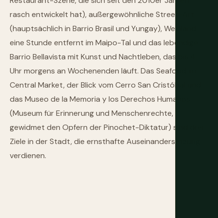
Restaurant-Szene, die sich seit den 2010er Jahren
rasch entwickelt hat), außergewöhnliche Street-Art
(hauptsächlich in Barrio Brasil und Yungay), Weinland
eine Stunde entfernt im Maipo-Tal und das lebendige
Barrio Bellavista mit Kunst und Nachtleben, das bis 4
Uhr morgens an Wochenenden läuft. Das Seafood im
Central Market, der Blick vom Cerro San Cristóbal und
das Museo de la Memoria y los Derechos Humanos
(Museum für Erinnerung und Menschenrechte,
gewidmet den Opfern der Pinochet-Diktatur) sind drei
Ziele in der Stadt, die ernsthafte Auseinandersetzung
verdienen.