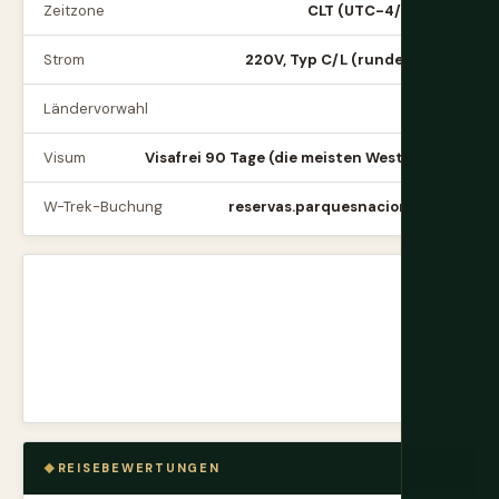
Zeitzone
CLT (UTC-4/-3 DST)
Strom
220V, Typ C/L (runde Stifte)
Ländervorwahl
+56
Visum
Visafrei 90 Tage (die meisten Westlichen)
W-Trek-Buchung
reservas.parquesnacionales.cl
REISEBEWERTUNGEN