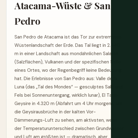
Atacama-Wüste & San
Pedro
San Pedro de Atacama ist das Tor zur extremsten
Wüstenlandschaft der Erde. Das Tal liegt in 2.440
m in einer Landschaft aus mondähnlichen Salaren
(Salzflächen), Vulkanen und der spezifischen Stille
eines Ortes, wo der Regenbegriff keine Bedeutung
hat. Die Erlebnisse von San Pedro aus: Valle de la
Luna (das „Tal des Mondes“ — gesculptes Salz und
Fels bei Sonnenuntergang, wirklich lunar), El Tatio
Geysire in 4.320 m (Abfahrt um 4 Uhr morgens, um
die Geysirausbrüche in der kalten Vor-
Dämmerungs-Luft zu sehen, am aktivsten, wenn
der Temperaturunterschied zwischen Grundwasser
und Luft am größten ist — dramatisch, aber