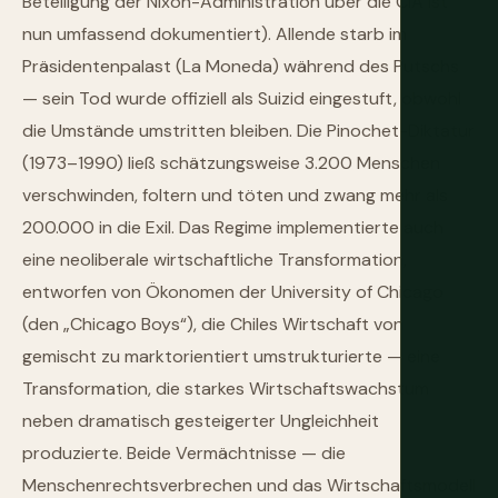
Beteiligung der Nixon-Administration über die CIA ist
nun umfassend dokumentiert). Allende starb im
Präsidentenpalast (La Moneda) während des Putschs
— sein Tod wurde offiziell als Suizid eingestuft, obwohl
die Umstände umstritten bleiben. Die Pinochet-Diktatur
(1973–1990) ließ schätzungsweise 3.200 Menschen
verschwinden, foltern und töten und zwang mehr als
200.000 in die Exil. Das Regime implementierte auch
eine neoliberale wirtschaftliche Transformation,
entworfen von Ökonomen der University of Chicago
(den „Chicago Boys“), die Chiles Wirtschaft von
gemischt zu marktorientiert umstrukturierte — eine
Transformation, die starkes Wirtschaftswachstum
neben dramatisch gesteigerter Ungleichheit
produzierte. Beide Vermächtnisse — die
Menschenrechtsverbrechen und das Wirtschaftsmodell