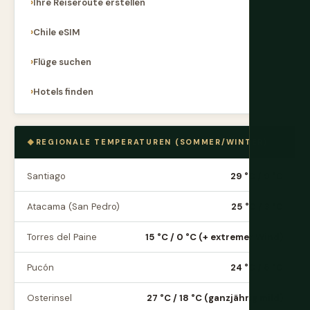
Ihre Reiseroute erstellen
Chile eSIM
Flüge suchen
Hotels finden
REGIONALE TEMPERATUREN (SOMMER/WINTER)
Santiago
29 °C / 9 °C
Atacama (San Pedro)
25 °C / 3 °C
Torres del Paine
15 °C / 0 °C (+ extremer Wind)
Pucón
24 °C / 5 °C
Osterinsel
27 °C / 18 °C (ganzjährig mild)