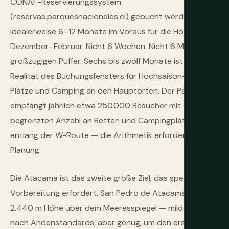
CONAF-Reservierungssystem
(reservas.parquesnacionales.cl) gebucht werden,
idealerweise 6–12 Monate im Voraus für die Hochsaison
Dezember–Februar. Nicht 6 Wochen. Nicht 6 Monate als
großzügigen Puffer. Sechs bis zwölf Monate ist die
Realität des Buchungsfensters für Hochsaison-Refugio-
Plätze und Camping an den Hauptorten. Der Park
empfängt jährlich etwa 250.000 Besucher mit einer
begrenzten Anzahl an Betten und Campingplätzen
entlang der W-Route — die Arithmetik erfordert
Planung.
Die Atacama ist das zweite große Ziel, das spezifische
Vorbereitung erfordert. San Pedro de Atacama liegt in
2.440 m Höhe über dem Meeresspiegel — milde Höhe
nach Andenstandards, aber genug, um den ersten Tag