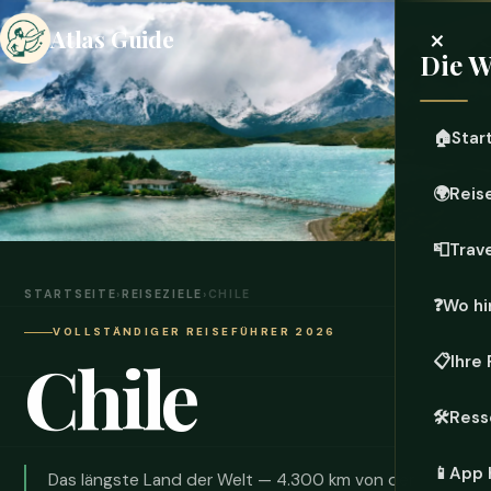
×
Atlas Guide
Die W
🏠
Star
🌍
Reis
📮
Trave
STARTSEITE
›
REISEZIELE
›
CHILE
❓
Wo h
VOLLSTÄNDIGER REISEFÜHRER 2026
Chile
📋
Ihre
🛠️
Ress
📱
App 
Das längste Land der Welt — 4.300 km von der