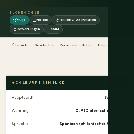
BUCHEN CHILE
Flüge
Hotels
Touren & Aktivitäten
Bewertungen
eSIM
Übersicht
Geschichte
Reiseziele
Kultur
Essen
Wann reisen
CHILE AUF EINEN BLICK
Hauptstadt
Santiago
Währung
CLP (Chilenischer Peso)
Sprache
Spanisch (chilenischer Akzent)