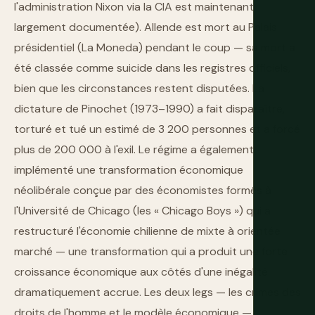
l'administration Nixon via la CIA est maintenant
largement documentée). Allende est mort au Palais
présidentiel (La Moneda) pendant le coup — sa mort a
été classée comme suicide dans les registres officiels,
bien que les circonstances restent disputées. La
dictature de Pinochet (1973–1990) a fait disparaître,
torturé et tué un estimé de 3 200 personnes et a forcé
plus de 200 000 à l'exil. Le régime a également
implémenté une transformation économique
néolibérale conçue par des économistes formés à
l'Université de Chicago (les « Chicago Boys ») qui a
restructuré l'économie chilienne de mixte à orientée
marché — une transformation qui a produit une forte
croissance économique aux côtés d'une inégalité
dramatiquement accrue. Les deux legs — les crimes des
droits de l'homme et le modèle économique —