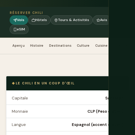
RÉSERVER CHILI
Vols
Hôtels
Tours & Activités
Avis
eSIM
Aperçu
Histoire
Destinations
Culture
Cuisine
Quand partir
LE CHILI EN UN COUP D'ŒIL
Capitale
Santiago
Monnaie
CLP (Peso chilien)
Langue
Espagnol (accent chilien)