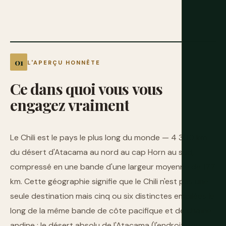
L'APERÇU HONNÊTE
Ce
dans
quoi
vous
vous
engagez
vraiment
Le Chili est le pays le plus long du monde — 4 300 km
du désert d'Atacama au nord au cap Horn au sud,
compressé en une bande d'une largeur moyenne de 177
km. Cette géographie signifie que le Chili n'est pas une
seule destination mais cinq ou six distinctes empilées le
long de la même bande de côte pacifique et de chaîne
andine : le désert absolu de l'Atacama (l'endroit non