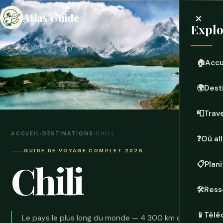
×
Atlas Guide
Explo
🏠
Accu
🌍
Dest
📮
Trave
ACCUEIL
›
DESTINATIONS
›
CHILI
❓
Où all
GUIDE DE VOYAGE COMPLET 2026
Chili
📋
Plan
🛠️
Ress
📱
Télé
Le pays le plus long du monde — 4 300 km du