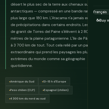
désert le plus sec de la terre aux chenaux sub-
antarctiques — compressé en une bande rarement
plus large que 180 km. L'Atacama n'a jamais enregistré
☕
Buy 
de précipitations dans certains endroits. Les tours
de granit de Torres del Paine s'élèvent à 2 800
mètres de la plaine patagonienne. L'île de Pâques est
à 3 700 km de tout. Tout cela relié par un pays
extraordinaire qui prend les paysages les plus
extrêmes du monde comme sa géographie
quotidienne.
Amérique du Sud
13–15 h d'Europe
Peso chilien (CLP)
Espagnol (chilien)
4 300 km du nord au sud