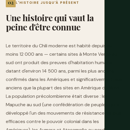
L'HISTOIRE JUSQU'À PRÉSENT
Une
histoire
qui
vaut
la
peine
d'être
connue
Le territoire du Chili moderne est habité depuis au
moins 12 000 ans — certains sites à Monte Verde au
sud ont produit des preuves d'habitation humaine
datant d'environ 14 500 ans, parmi les plus anciens
confirmés dans les Amériques et significativement plus
anciens que la plupart des sites en Amérique du Nord.
La population précolombienne était diverse : les
Mapuche au sud (une confédération de peuples qui a
développé l'un des mouvements de résistance les plus
efficaces contre le pouvoir colonial dans les
Amériques), les Aymara et Atacameño au nord