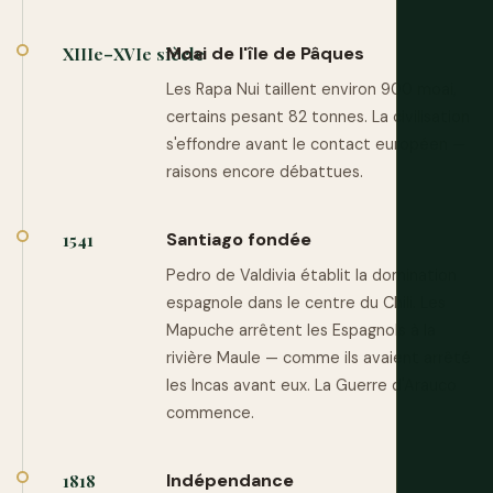
Moai de l'île de Pâques
XIIIe–XVIe siècle
Les Rapa Nui taillent environ 900 moai,
certains pesant 82 tonnes. La civilisation
s'effondre avant le contact européen —
raisons encore débattues.
Santiago fondée
1541
Pedro de Valdivia établit la domination
espagnole dans le centre du Chili. Les
Mapuche arrêtent les Espagnols à la
rivière Maule — comme ils avaient arrêté
les Incas avant eux. La Guerre d'Arauco
commence.
Indépendance
1818