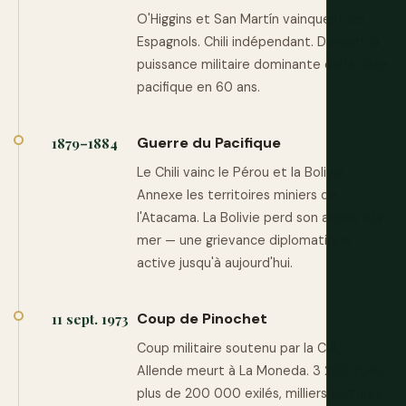
O'Higgins et San Martín vainquent les
Espagnols. Chili indépendant. Devient la
puissance militaire dominante de la côte
pacifique en 60 ans.
Guerre du Pacifique
1879–1884
Le Chili vainc le Pérou et la Bolivie.
Annexe les territoires miniers de
l'Atacama. La Bolivie perd son accès à la
mer — une grievance diplomatique
active jusqu'à aujourd'hui.
Coup de Pinochet
11 sept. 1973
Coup militaire soutenu par la CIA.
Allende meurt à La Moneda. 3 200 tués,
plus de 200 000 exilés, milliers torturés.