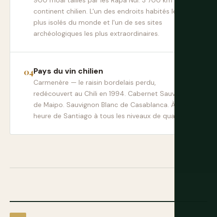
900 moai taillés par les Rapa Nui. 3 700 km du
continent chilien. L'un des endroits habités les
plus isolés du monde et l'un de ses sites
archéologiques les plus extraordinaires.
Pays du vin chilien
Carmenère — le raisin bordelais perdu,
redécouvert au Chili en 1994. Cabernet Sauvignon
de Maipo. Sauvignon Blanc de Casablanca. À une
heure de Santiago à tous les niveaux de qualité.