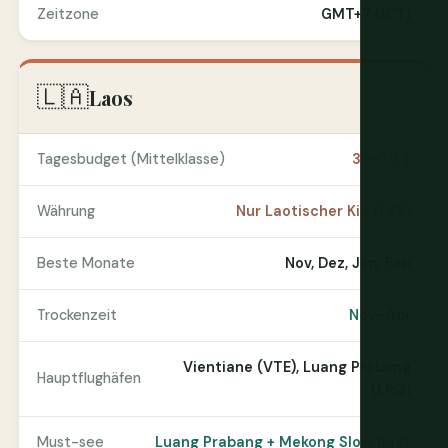
Zeitzone
GMT+7 (ICT)
🇱🇦
Laos
Tagesbudget (Mittelklasse)
35–70 $
Währung
Nur Laotischer Kip (LAK)
Beste Monate
Nov, Dez, Jan, Feb
Trockenzeit
Nov–Apr
Vientiane (VTE), Luang Prabang
Hauptflughäfen
(LPQ)
Must-see
Luang Prabang + Mekong Slow Boat