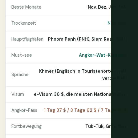
Beste Monate
Nov, Dez, Jan, Feb
Trockenzeit
Nov–Apr
Hauptflughäfen
Phnom Penh (PNH), Siem Reap (SAI)
Must-see
Angkor-Wat-Komplex
Khmer (Englisch in Touristenorten weit
Sprache
verbreitet)
Visum
e-Visum 36 $, die meisten Nationalitäten
Angkor-Pass
1 Tag 37 $ / 3 Tage 62 $ / 7 Tage 72 $
Fortbewegung
Tuk-Tuk, Grab, Bus