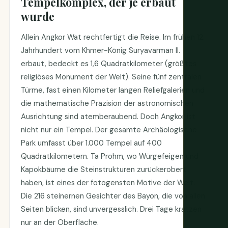
Tempelkomplex, der je erbaut
wurde
Allein Angkor Wat rechtfertigt die Reise. Im frühen 12.
Jahrhundert vom Khmer-König Suryavarman II.
erbaut, bedeckt es 1,6 Quadratkilometer (größtes
religiöses Monument der Welt). Seine fünf zentralen
Türme, fast einen Kilometer langen Reliefgalerien und
die mathematische Präzision der astronomischen
Ausrichtung sind atemberaubend. Doch Angkor ist
nicht nur ein Tempel. Der gesamte Archäologische
Park umfasst über 1.000 Tempel auf 400
Quadratkilometern. Ta Prohm, wo Würgefeigen und
Kapokbäume die Steinstrukturen zurückerobert
haben, ist eines der fotogensten Motive der Welt.
Die 216 steinernen Gesichter des Bayon, die von allen
Seiten blicken, sind unvergesslich. Drei Tage kratzen
nur an der Oberfläche.