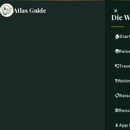
×
Atlas Guide
Die W
🏠
Star
🌍
Reis
📮
Trave
❓
Wohin
📋
Reis
🛠️
Ress
📱
App 