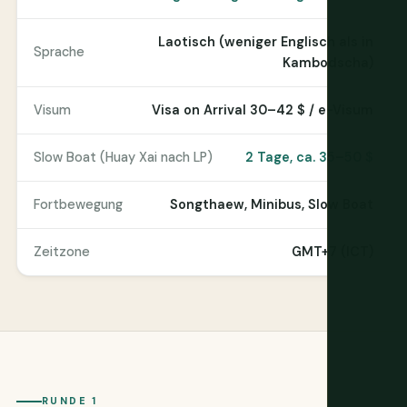
Laotisch (weniger Englisch als in
Sprache
Kambodscha)
Visum
Visa on Arrival 30–42 $ / e-Visum
Slow Boat (Huay Xai nach LP)
2 Tage, ca. 35–50 $
Fortbewegung
Songthaew, Minibus, Slow Boat
Zeitzone
GMT+7 (ICT)
RUNDE 1