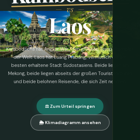
vs
Laos
Kambodscha hat Angkor Wat, den größten Tempelkomplex
der Welt. Laos hat Luang Prabang, vermutlich die am
besten erhaltene Stadt Südostasiens. Beide liegen am
Mekong, beide liegen abseits der großen Touristenrouten
und beide belohnen Reisende, die sich Zeit nehmen.
⚖️ Zum Urteil springen
🌦 Klimadiagramm ansehen