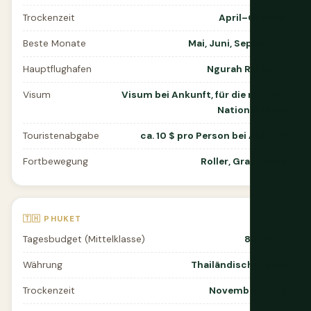
Trockenzeit
April–Oktober
Beste Monate
Mai, Juni, September
Hauptflughafen
Ngurah Rai (DPS)
Visum
Visum bei Ankunft, für die meisten
Nationalitäten
Touristenabgabe
ca. 10 $ pro Person bei Ankunft
Fortbewegung
Roller, Grab, Gojek
🇹🇭 PHUKET
Tagesbudget (Mittelklasse)
80–130 $
Währung
Thailändischer Baht
Trockenzeit
November–April