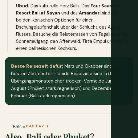
Ubud.
Das kulturelle Herz Balis. Das
Four Seasons
Resort Bali at Sayan
und das
Amandari
sind die
beiden ikonischen Optionen für einen
Dschungelaufenthalt über der Schlucht des Ayung-
Flusses. Besuche die Reisterrassen von Tegallalang bei
Sonnenaufgang, den Affenwald, Tirta Empul und buche
einen balinesischen Kochkurs.
Beste Reisezeit dafür:
März und Oktober sind die
besten Zeitfenster – beide Reiseziele sind in diesen
Übergangsmonaten eher trocken. Vermeide Juni–
August (Phuket stark regnerisch) und Dezember–
Februar (Bali stark regnerisch).
KAP. 11
DAS FAZIT
Also, Bali oder Phuket?