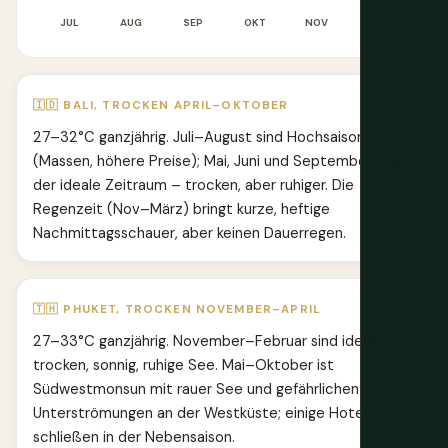
JUL
AUG
SEP
OKT
NOV
DEZ
🇮🇩 BALI, TROCKEN APRIL–OKTOBER
27–32°C ganzjährig. Juli–August sind Hochsaison
(Massen, höhere Preise); Mai, Juni und September sind
der ideale Zeitraum – trocken, aber ruhiger. Die
Regenzeit (Nov–März) bringt kurze, heftige
Nachmittagsschauer, aber keinen Dauerregen.
🇹🇭 PHUKET, TROCKEN NOVEMBER–APRIL
27–33°C ganzjährig. November–Februar sind ideal:
trocken, sonnig, ruhige See. Mai–Oktober ist
Südwestmonsun mit rauer See und gefährlichen
Unterströmungen an der Westküste; einige Hotels
schließen in der Nebensaison.