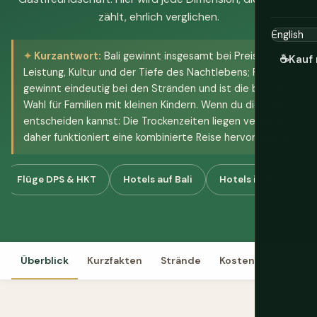
zählt, ehrlich verglichen.
Kurzantwort:
Bali gewinnt insgesamt bei Preis-
☕
Kauf 
Leistung, Kultur und der Tiefe des Nachtlebens; Phuket
gewinnt eindeutig bei den Stränden und ist die bessere
Wahl für Familien mit kleinen Kindern. Wenn du dich nicht
entscheiden kannst: Die Trockenzeiten liegen versetzt,
daher funktioniert eine kombinierte Reise hervorragend.
Flüge DPS & HKT
Hotels auf Bali
Hotels in Phuket
N
Überblick
Kurzfakten
Strände
Kosten
Kultur