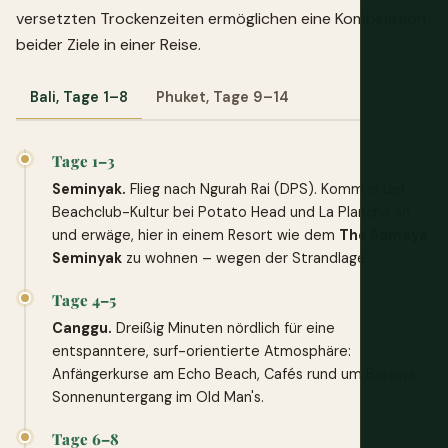
versetzten Trockenzeiten ermöglichen eine Kombination
beider Ziele in einer Reise.
Bali, Tage 1–8
Phuket, Tage 9–14
Tage 1–3
Seminyak.
Flieg nach Ngurah Rai (DPS). Komm in der
Beachclub-Kultur bei Potato Head und La Plancha an
und erwäge, hier in einem Resort wie dem
The Samaya
Seminyak
zu wohnen – wegen der Strandlage.
Tage 4–5
Canggu.
Dreißig Minuten nördlich für eine
entspanntere, surf-orientierte Atmosphäre:
Anfängerkurse am Echo Beach, Cafés rund um Berawa,
Sonnenuntergang im Old Man's.
Tage 6–8