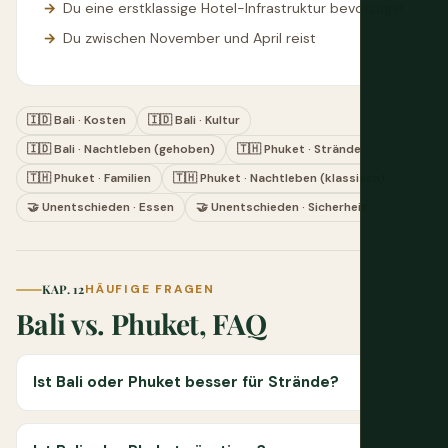
Du eine erstklassige Hotel-Infrastruktur bevorzugst
Du zwischen November und April reist
🇮🇩 Bali · Kosten
🇮🇩 Bali · Kultur
🇮🇩 Bali · Nachtleben (gehoben)
🇹🇭 Phuket · Strände
🇹🇭 Phuket · Familien
🇹🇭 Phuket · Nachtleben (klassisch)
🤝 Unentschieden · Essen
🤝 Unentschieden · Sicherheit
KAP. 12
HÄUFIGE FRAGEN
Bali vs. Phuket, FAQ
Ist Bali oder Phuket besser für Strände?