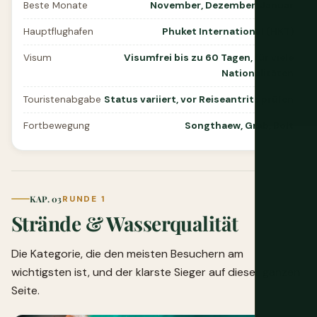
Beste Monate
November, Dezember, Januar
Hauptflughafen
Phuket International (HKT)
Visum
Visumfrei bis zu 60 Tagen, für viele
Nationalitäten
Touristenabgabe
Status variiert, vor Reiseantritt prüfen
Fortbewegung
Songthaew, Grab, Bolt
KAP. 03
RUNDE 1
Strände & Wasserqualität
Die Kategorie, die den meisten Besuchern am
wichtigsten ist, und der klarste Sieger auf dieser ganzen
Seite.