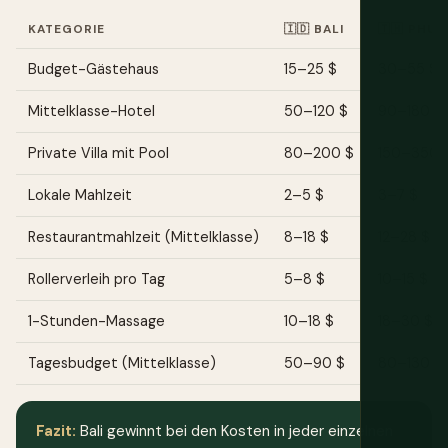
KATEGORIE
🇮🇩 BALI
🇹🇭 PHUK
Budget-Gästehaus
15–25 $
30–55 $
Mittelklasse-Hotel
50–120 $
90–180 $
Private Villa mit Pool
80–200 $
150–350 
Lokale Mahlzeit
2–5 $
3–7 $
Restaurantmahlzeit (Mittelklasse)
8–18 $
12–28 $
Rollerverleih pro Tag
5–8 $
10–15 $
1-Stunden-Massage
10–18 $
18–30 $
Tagesbudget (Mittelklasse)
50–90 $
80–130 $
Fazit:
Bali gewinnt bei den Kosten in jeder einzelnen