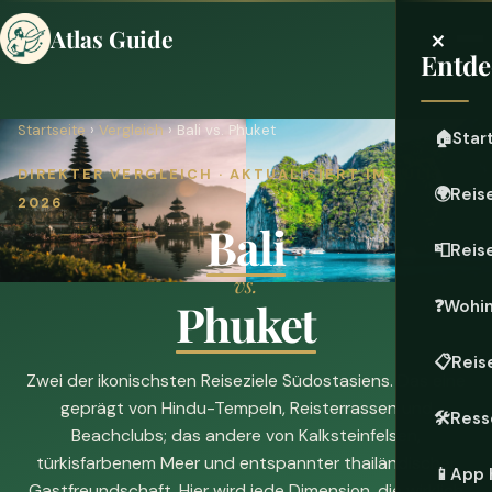
×
Atlas Guide
Entde
Startseite
›
Vergleich
› Bali vs. Phuket
🏠
Star
DIREKTER VERGLEICH · AKTUALISIERT IM JULI
🌍
Reis
2026
Bali
📮
Reis
vs.
Phuket
❓
Wohi
📋
Reis
Zwei der ikonischsten Reiseziele Südostasiens. Das eine
geprägt von Hindu-Tempeln, Reisterrassen und
🛠️
Ress
Beachclubs; das andere von Kalksteinfelsen,
türkisfarbenem Meer und entspannter thailändischer
📱
App 
Gastfreundschaft. Hier wird jede Dimension, die wirklich