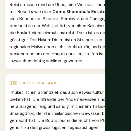
Reisterrassen rund um Ubud, eine Wellness-Industrie
mit Resorts wie dem
Como Shambhala Estate
und
eine Beachclub-Szene in Seminyak und Canggu, die zu
den besten der Welt gehört, verleihen Bali eine Tiefe,
die Phuket nicht einmal anstrebt. Dazu ist es deutlich
günstiger. Der Haken: Die meisten Strände sind nach
regionalen Maßstäben nicht spektakulär, und der
Verkehr rund um den Haupttouristenstreifen ist
inzwischen richtig schlimm geworden.
🇹🇭 PHUKET, THAILAND
Phuket ist ein Strandziel, das auch etwas Kultur zu
bieten hat. Die Strände der Andamanensee sind
herausragend, lang und sandig, mit einem Türkis- bis
Smaragdton, der die thailändischen Gewässer berühmt
gemacht hat. Die Bootstour in die Bucht von Phang Nga
gehört zu den großartigsten Tagesausflügen