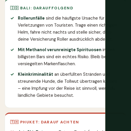
🇮🇩 BALI: DARAUFFOLGEND
Rollerunfälle
sind die häufigste Ursache für
Verletzungen von Touristen. Trage einen richtigen
Helm, fahre nicht nachts und stelle sicher, dass
deine Versicherung Roller ausdrücklich abdeckt.
Mit Methanol verunreinigte Spirituosen
in den
billigsten Bars sind ein echtes Risiko. Bleib bei
versiegelten Markenflaschen.
Kleinkriminalität
an überfüllten Stränden und
streunende Hunde, die Tollwut übertragen können
– eine Impfung vor der Reise ist sinnvoll, wenn du
ländliche Gebiete besuchst.
🇹🇭 PHUKET: DARAUF ACHTEN