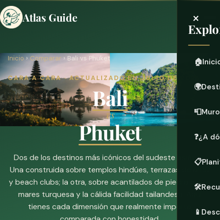
×
Atlas Guide
Explo
Inicio
›
Comparar
› Bali vs Phuket
🏠
Inici
CARA A CARA · ACTUALIZADO EN JULIO DE 2026
🌍
Dest
Bali
📮
Muro
vs
Phuket
❓
¿A dó
Dos de los destinos más icónicos del sudeste asiático.
📋
Plani
Una construida sobre templos hindúes, terrazas de arroz
y beach clubs; la otra, sobre acantilados de piedra caliza,
🛠️
Recu
mares turquesa y la cálida facilidad tailandesa. Aquí
tienes cada dimensión que realmente importa,
📱
Desc
comparada con honestidad.