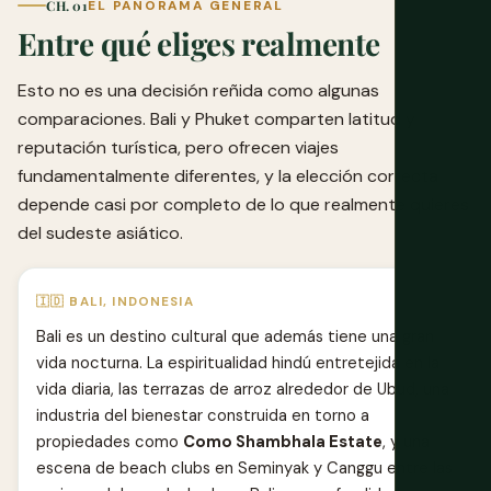
CH. 01
EL PANORAMA GENERAL
Entre qué eliges realmente
Esto no es una decisión reñida como algunas
comparaciones. Bali y Phuket comparten latitud y
reputación turística, pero ofrecen viajes
fundamentalmente diferentes, y la elección correcta
depende casi por completo de lo que realmente quieres
del sudeste asiático.
🇮🇩 BALI, INDONESIA
Bali es un destino cultural que además tiene una gran
vida nocturna. La espiritualidad hindú entretejida en la
vida diaria, las terrazas de arroz alrededor de Ubud, una
industria del bienestar construida en torno a
propiedades como
Como Shambhala Estate
, y una
escena de beach clubs en Seminyak y Canggu entre las