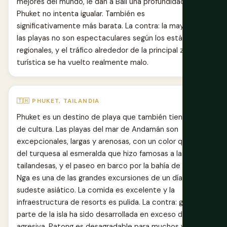
mejores del mundo, le dan a Bali una profundidad que
Phuket no intenta igualar. También es
significativamente más barata. La contra: la mayoría de
las playas no son espectaculares según los estándares
regionales, y el tráfico alrededor de la principal zona
turística se ha vuelto realmente malo.
🇹🇭 PHUKET, TAILANDIA
Phuket es un destino de playa que también tiene algo
de cultura. Las playas del mar de Andamán son
excepcionales, largas y arenosas, con un color que va
del turquesa al esmeralda que hizo famosas a las aguas
tailandesas, y el paseo en barco por la bahía de Phang
Nga es una de las grandes excursiones de un día del
sudeste asiático. La comida es excelente y la
infraestructura de resorts es pulida. La contra: gran
parte de la isla ha sido desarrollada en exceso de forma
agresiva, Patong es desagradable para muchos viajeros