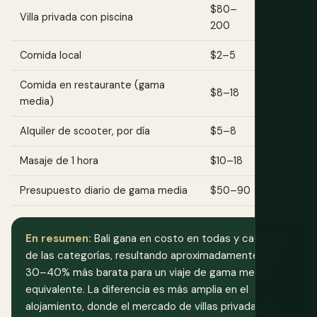
$80–
Villa privada con piscina
$150–35
200
Comida local
$2–5
$3–7
Comida en restaurante (gama
$8–18
$12–28
media)
Alquiler de scooter, por día
$5–8
$10–15
Masaje de 1 hora
$10–18
$18–30
Presupuesto diario de gama media
$50–90
$80–130
En resumen:
Bali gana en costo en todas y cada una
de las categorías, resultando aproximadamente un
30–40% más barata para un viaje de gama media
equivalente. La diferencia es más amplia en el
alojamiento, donde el mercado de villas privadas de