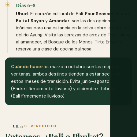
Días 6–8
Ubud.
El corazón cultural de Bali.
Four Seasons Resort
Bali at Sayan
y
Amandari
son las dos opciones
icónicas para una estancia en la selva sobre la garganta
del río Ayung. Visita las terrazas de arroz de Tegallalang
al amanecer, el Bosque de los Monos, Tirta Empul y
reserva una clase de cocina balinesa.
Cuándo hacerlo:
marzo u octubre son las mejores
ventanas; ambos destinos tienden a estar secos en
estos meses de transición. Evita junio–agosto
(Phuket firmemente lluvioso) y diciembre–febrero
(Bali firmemente lluvioso).
CH. 11
EL VEREDICTO
Entonces, ¿Bali o Phuket?