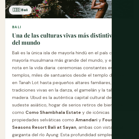
🇮🇩 Bali
BALI
Una de las culturas vivas más distintivas
del mundo
Bali es la única isla de mayoría hindú en el país con
mayoría musulmana más grande del mundo, y eso se
nota en la vida diaria: ceremonias constantes en los
templos, miles de santuarios desde el templo del mar
en Tanah Lot hasta pequeños altares familiares, y
tradiciones vivas en la danza, el gamelán y la talla de
madera. Ubud es la auténtica capital cultural del
sudeste asiático, hogar de serios retiros de bienestar
como
Como Shambhala Estate
y de icónicas
propiedades selváticas como
Amandari
y
Four
Seasons Resort Bali at Sayan
, ambas con vistas a la
garganta del río Ayung. Esta profundidad simplemente