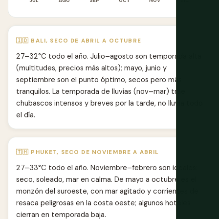
JUL
AGO
SEP
OCT
NOV
DIC
🇮🇩 BALI, SECO DE ABRIL A OCTUBRE
27–32°C todo el año. Julio–agosto son temporada alta
(multitudes, precios más altos); mayo, junio y
septiembre son el punto óptimo, secos pero más
tranquilos. La temporada de lluvias (nov–mar) trae
chubascos intensos y breves por la tarde, no lluvia todo
el día.
🇹🇭 PHUKET, SECO DE NOVIEMBRE A ABRIL
27–33°C todo el año. Noviembre–febrero son ideales:
seco, soleado, mar en calma. De mayo a octubre es el
monzón del suroeste, con mar agitado y corrientes de
resaca peligrosas en la costa oeste; algunos hoteles
cierran en temporada baja.