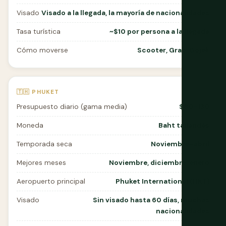
Visado
Visado a la llegada, la mayoría de nacionalidades
Tasa turística
~$10 por persona a la llegada
Cómo moverse
Scooter, Grab, Gojek
🇹🇭 PHUKET
Presupuesto diario (gama media)
$80–130
Moneda
Baht tailandés
Temporada seca
Noviembre–abril
Mejores meses
Noviembre, diciembre, enero
Aeropuerto principal
Phuket International (HKT)
Visado
Sin visado hasta 60 días, muchas
nacionalidades