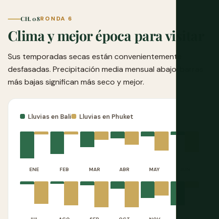
CH. 08
RONDA 6
Clima y mejor época para visitar
Sus temporadas secas están convenientemente
desfasadas. Precipitación media mensual abajo; barras
más bajas significan más seco y mejor.
Lluvias en Bali
Lluvias en Phuket
ENE
FEB
MAR
ABR
MAY
JUN