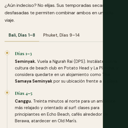
¿Aún indeciso? No elijas. Sus temporadas secas
desfasadas te permiten combinar ambos en un solo
viaje.
Bali, Días 1–8
Phuket, Días 9–14
Días 1–3
Seminyak.
Vuela a Ngurah Rai (DPS). Instálate con la
cultura de beach club en Potato Head y La Plancha, y
considera quedarte en un alojamiento como
The
Samaya Seminyak
por su ubicación frente a la playa.
Días 4–5
Canggu.
Treinta minutos al norte para un ambiente
más relajado y orientado al surf: clases para
principiantes en Echo Beach, cafés alrededor de
Berawa, atardecer en Old Man's.