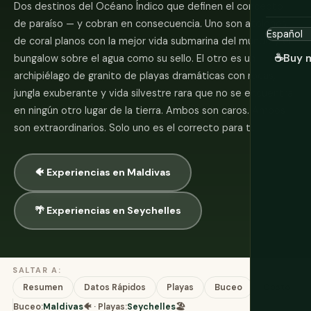
Dos destinos del Océano Índico que definen el concepto
de paraíso — y cobran en consecuencia. Uno son atolones
de coral planos con la mejor vida submarina del mundo y el
☕
Buy 
bungalow sobre el agua como su sello. El otro es un
archipiélago de granito de playas dramáticas con rocas,
jungla exuberante y vida silvestre rara que no se encuentra
en ningún otro lugar de la tierra. Ambos son caros. Ambos
son extraordinarios. Solo uno es el correcto para ti.
🐠 Experiencias en Maldivas
🌴 Experiencias en Seychelles
SALTAR A:
Resumen
Datos Rápidos
Playas
Buceo
Costo
Buceo:
Maldivas
🐠 · Playas:
Seychelles
🏖️