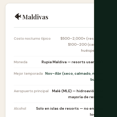
🐠
Maldivas
$500–2,000+ (resort) /
Costo nocturno típico
$100–200 (casa de
huéspedes)
Rupia Maldiva — resorts usan USD
Moneda
Nov–Abr (seco, calmado, mejor
Mejor temporada
buceo)
Malé (MLE) — hidroavión a la
Aeropuerto principal
mayoría de resorts
Solo en islas de resorts — no en islas
Alcohol
locales