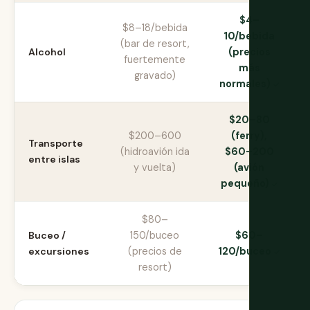
$4–
$8–18/bebida
10/bebida
(bar de resort,
Alcohol
(precios
fuertemente
más
gravado)
normales)
$20–80
$200–600
(ferry),
Transporte
(hidroavión ida
$60–200
entre islas
y vuelta)
(avión
pequeño)
$80–
Buceo /
150/buceo
$60–
excursiones
(precios de
120/buceo
resort)