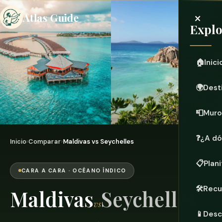
×
Atlas Guide
Explo
🏠
Inici
🌍
Dest
📮
Muro
❓
¿A dó
Inicio
›
Comparar
›
Maldivas vs Seychelles
📋
Plani
CARA A CARA · OCÉANO ÍNDICO
🛠️
Recu
Maldivas
Seychelles
vs
📱
Desc