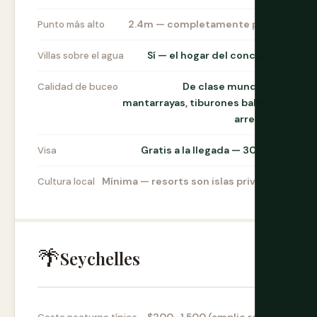
2.4m — completamente plano
Punto más alto
Sí — el hogar del concepto
Villas sobre el agua
De clase mundial —
Calidad de buceo
mantarrayas, tiburones ballena,
arrecifes
Gratis a la llegada — 30 días
Visa
Mínima — resorts son islas privadas
Cultura local
🌴
Seychelles