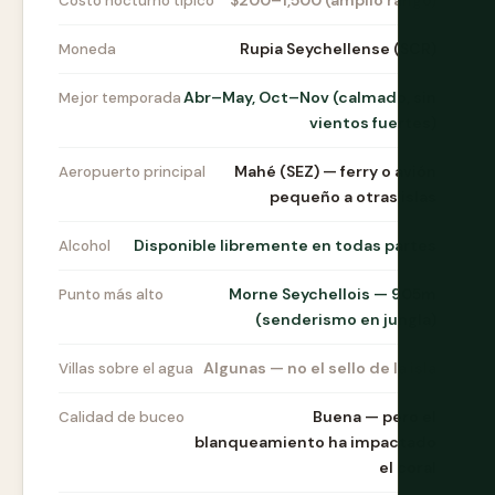
$200–1,500 (amplio rango)
Costo nocturno típico
Rupia Seychellense (SCR)
Moneda
Abr–May, Oct–Nov (calmado, sin
Mejor temporada
vientos fuertes)
Mahé (SEZ) — ferry o avión
Aeropuerto principal
pequeño a otras islas
Disponible libremente en todas partes
Alcohol
Morne Seychellois — 905m
Punto más alto
(senderismo en jungla)
Algunas — no el sello de la isla
Villas sobre el agua
Buena — pero el
Calidad de buceo
blanqueamiento ha impactado
el coral