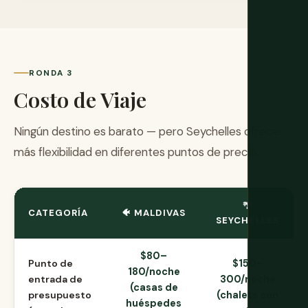
RONDA 3
Costo de Viaje
Ningún destino es barato — pero Seychelles ofrece
más flexibilidad en diferentes puntos de precio.
🌴
CATEGORÍA
🐠 MALDIVAS
SEYCHELLES
$80–
Punto de
$150–
180/noche
entrada de
300/noche
(casas de
presupuesto
(chalets con
huéspedes