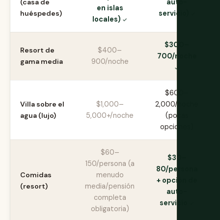
(casa de
auto-
en islas
huéspedes)
servicio)
locales)
$300–
Resort de
$400–
700/noche
gama media
900/noche
$600–
Villa sobre el
$1,000–
2,000/noche
agua (lujo)
5,000+/noche
(pocas
opciones)
$60–
$30–
150/persona (a
80/persona
Comidas
menudo
+ opción de
(resort)
media/pensión
auto-
completa
servicio
obligatoria)