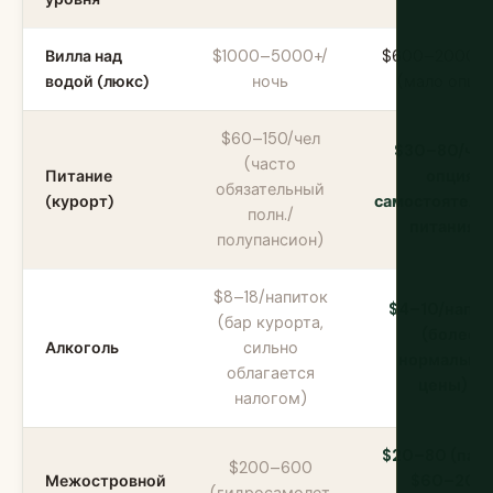
Вилла над
$1000–5000+/
$600–2000/н
водой (люкс)
ночь
(мало опци
$60–150/чел
$30–80/чел
(часто
Питание
опция
обязательный
(курорт)
самостоятель
полн./
питания
полупансион)
$8–18/напиток
$4–10/напит
(бар курорта,
(более
Алкоголь
сильно
нормальны
облагается
цены)
налогом)
$20–80 (паро
$200–600
Межостровной
$60–200
(гидросамолет