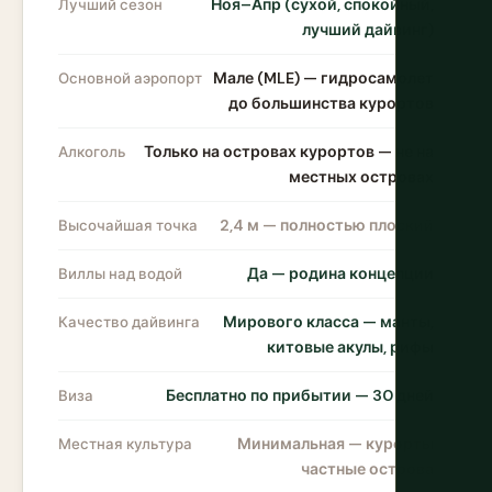
Ноя–Апр (сухой, спокойный,
Лучший сезон
лучший дайвинг)
Мале (MLE) — гидросамолет
Основной аэропорт
до большинства курортов
Только на островах курортов — не на
Алкоголь
местных островах
2,4 м — полностью плоский
Высочайшая точка
Да — родина концепции
Виллы над водой
Мирового класса — манты,
Качество дайвинга
китовые акулы, рифы
Бесплатно по прибытии — 30 дней
Виза
Минимальная — курорты
Местная культура
частные острова