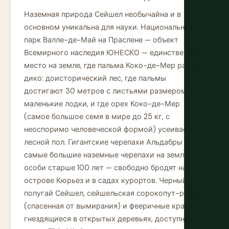
Наземная природа Сейшел необычайна и в
основном уникальна для науки. Национальный
парк Валле-де-Май на Праслене — объект
Всемирного наследия ЮНЕСКО — единственное
место на земле, где пальма Коко-де-Мер растет
дико: доисторический лес, где пальмы
достигают 30 метров с листьями размером с
маленькие лодки, и где орех Коко-де-Мер
(самое большое семя в мире до 25 кг, с
неоспоримо человеческой формой) усеивает
лесной пол. Гигантские черепахи Альдабры —
самые большие наземные черепахи на земле,
особи старше 100 лет — свободно бродят на
острове Кюрьез и в садах курортов. Черный
попугай Сейшел, сейшельская сорокопут-робин
(спасенная от вымирания) и фееричные крачки,
гнездящиеся в открытых деревьях, доступные