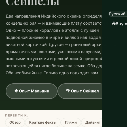
Сейшелы
Два направления Индийского океана, определяющие
концепцию рая — и взимающие плату соответственно.
☕
Buy 
Одно — плоские коралловые атоллы с лучшей
подводной жизнью в мире и виллой над водой как
визитной карточкой. Другое — гранитный архипелаг с
драматичными пляжами, усеянными валунами,
пышными джунглями и редкой дикой природой, не
встречающейся нигде больше на земле. Оба дорогие.
Оба необычайные. Только одно подходит вам.
🐠 Опыт Мальдив
🌴 Опыт Сейшел
ПЕРЕЙТИ К:
Обзор
Краткие факты
Пляжи
Дайвинг
Стоимост