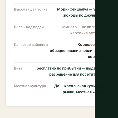
Морн-Сейшелуа — 905 м
Высочайшая точка
(походы по джунглям)
Немного — не визитная
Виллы над водой
карточка острова
Хорошее — но
Качество дайвинга
обесцвечивание повлияло на
кораллы
Бесплатно по прибытии — выдается
Виза
разрешение для посетителей
Да — креольская культура,
Местная культура
рынки, местная жизнь