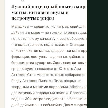
Лучший подводный опыт в мире —
манты, китовые акулы и
нетронутые рифы
Мальдивы — среди топ-5 направлений для
дайвинга в мире — не только по репутации, но и
по постоянному качеству и разнообразию того,
что вы встречаете под атоллами. Станции
очистки скатов манта, где десятки мант кружат в
формации, доступны на дневных дайвах с
большинства курортов. Скопления китовых акул
предсказуемы недалеко от Южного Ари
Аттолла. Стаи молотоголовых собираются на
Расду Аттолле. Пинаклы Тила, покрытые
твердыми и мягкими кораллами, обеспечивают
драматичный подводный пейзаж. Прозрачность
воды — 30+ метров видимости в большинство
дней дайвинга — необычайна. Даже сноркелинг