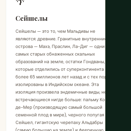
🌴
Сейшелы
Сейшелы — это то, чем Мальдивы не
являются: древние. Гранитные внутренние
острова — Махэ, Праслин, Ла-Диг — одни из
самых старых обнаженных скальных
образований на земле, остатки Гондваны,
которые отделились от суперконтинента
более 65 миллионов лет назад и с тех пор
изолированы в Индийском океане. Эта
изоляция произвела эндемичные виды, не
встречающиеся нигде больше: пальму Коко-
де-Мер (производящую самый большой
семенной плод в мире), черного попугая
Сейшел, гигантскую черепаху Альдабры
(самую большую на земле) и фееричную