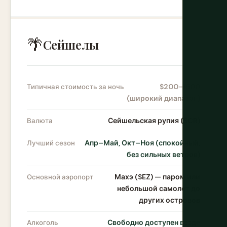
🌴
Сейшелы
$200–1500
Типичная стоимость за ночь
(широкий диапазон)
Сейшельская рупия (SCR)
Валюта
Апр–Май, Окт–Ноя (спокойный,
Лучший сезон
без сильных ветров)
Махэ (SEZ) — паром или
Основной аэропорт
небольшой самолет до
других островов
Свободно доступен везде
Алкоголь