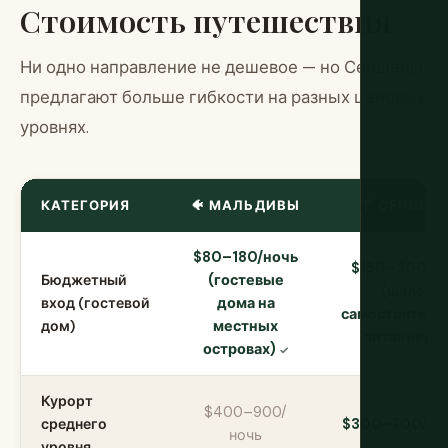
Стоимость путешествия
Ни одно направление не дешевое — но Сейшелы
предлагают больше гибкости на разных ценовых
уровнях.
КАТЕГОРИЯ
🐠 МАЛЬДИВЫ
🌴 СЕЙШЕЛ
$80–180/ночь
$150–300/н
Бюджетный
(гостевые
(шале с
вход (гостевой
дома на
самостоятел
дом)
местных
питанием)
островах)
Курорт
$400–900/
среднего
$300–700/но
ночь
уровня