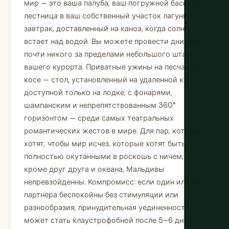
мир — это ваша палуба, ваш погружной бассейн,
лестница в ваш собственный участок лагуны и
завтрак, доставленный на каноэ, когда солнце
встает над водой. Вы можете провести дни, видя
почти никого за пределами небольшого штата
вашего курорта. Приватные ужины на песчаной
косе — стол, установленный на удаленной косе,
доступной только на лодке, с фонарями,
шампанским и непрепятствованным 360°
горизонтом — среди самых театральных
романтических жестов в мире. Для пар, которые
хотят, чтобы мир исчез, которые хотят быть
полностью окутанными в роскошь с ничем,
кроме друг друга и океана, Мальдивы
непревзойденны. Компромисс: если один или оба
партнера беспокойны без стимуляции или
разнообразия, принудительная уединенность
может стать клаустрофобной после 5–6 дней.