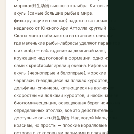
морская野生动物 высшего калибра. Китовые
акулы (самые большие рыбы в мире,
фильтрующие и нежные) надежно встречаются
недалеко от Южного Ари Аттолла круглый год.
Скаты манта собираются на станциях очистки,
где маленькие рыбы-лабрасы удаляют паразитов
с их жабр — наблюдение за дюжиной мант,
кружащих над головой в формации, одно из
самых spectacular зрелищ океана. Рифовые
акулы (черноперые и белоперые), морские
черепахи, гнездящиеся на пляжах курортов,
дельфины-спиннеры, катающиеся на волнах за
скоростными лодками курортов, и необычайная
биолюминесценция, освещающая берег ночью на
определенных атоллах, все это действительно
доступные опыты野生动物. Над водой Мальдивы
красивы, но просты — плоские коралловые
острова с кокосовыми пальмами и пляжной