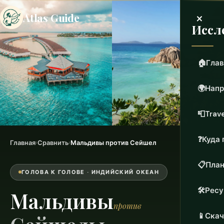
×
Atlas Guide
Иссл
🏠
Глав
🌍
Напр
📮
Trave
❓
Куда 
Главная
›
Сравнить
›
Мальдивы против Сейшел
📋
План
ГОЛОВА К ГОЛОВЕ · ИНДИЙСКИЙ ОКЕАН
🛠️
Рес
Мальдивы
против
📱
Скач