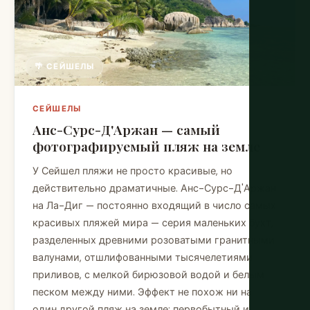
🌴 СЕЙШЕЛЫ
СЕЙШЕЛЫ
Анс-Сурс-Д'Аржан — самый
фотографируемый пляж на земле
У Сейшел пляжи не просто красивые, но
действительно драматичные. Анс-Сурс-Д'Аржан
на Ла-Диг — постоянно входящий в число самых
красивых пляжей мира — серия маленьких бухт,
разделенных древними розоватыми гранитными
валунами, отшлифованными тысячелетиями
приливов, с мелкой бирюзовой водой и белым
песком между ними. Эффект не похож ни на
один другой пляж на земле: первобытный и