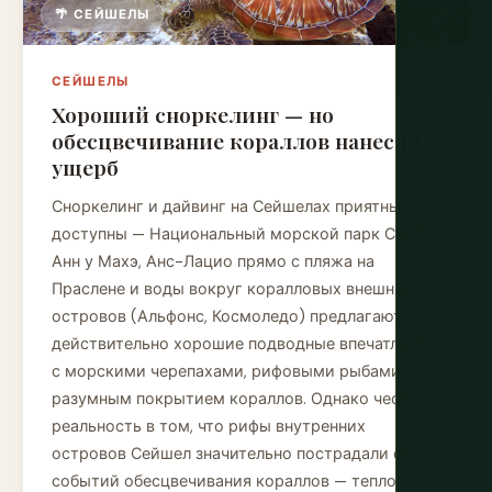
🌴 СЕЙШЕЛЫ
СЕЙШЕЛЫ
Хороший сноркелинг — но
обесцвечивание кораллов нанесло
ущерб
Сноркелинг и дайвинг на Сейшелах приятны и
доступны — Национальный морской парк Сент-
Анн у Махэ, Анс-Лацио прямо с пляжа на
Праслене и воды вокруг коралловых внешних
островов (Альфонс, Космоледо) предлагают
действительно хорошие подводные впечатления
с морскими черепахами, рифовыми рыбами и
разумным покрытием кораллов. Однако честная
реальность в том, что рифы внутренних
островов Сейшел значительно пострадали от
событий обесцвечивания кораллов — тепловые