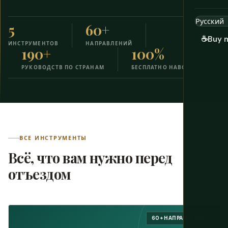
5
60+
☕
Buy 
ИНСТРУМЕНТОВ
НАПРАВЛЕНИЙ
190+
100%
РУКОВОДСТВ ПО СТРАНАМ
БЕСПЛАТНО НАВСЕГДА
ВСЕ ИНСТРУМЕНТЫ
Всё, что вам нужно перед
отъездом
60+ НАПРАВЛЕНИЙ