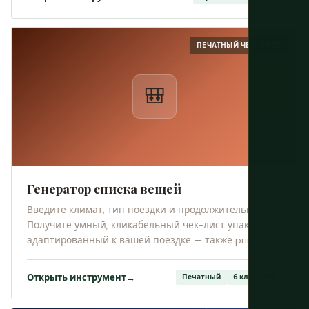
ПЕЧАТНЫЙ ЧЕК-ЛИСТ
🎒
Генератор списка вещей
Введите климат, тип поездки и продолжительность.
Получите умный, кликабельный чек-лист упаковки,
адаптированный к вашей поездке — также printable.
Открыть инструмент
→
Печатный
6 климатов