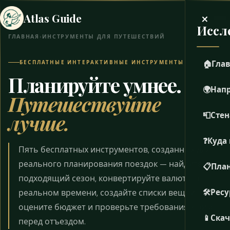
×
Atlas Guide
Иссл
ГЛАВНАЯ
›
ИНСТРУМЕНТЫ ДЛЯ ПУТЕШЕСТВИЙ
БЕСПЛАТНЫЕ ИНТЕРАКТИВНЫЕ ИНСТРУМЕНТЫ
🏠
Гла
Планируйте умнее.
🌍
Нап
Путешествуйте
лучше.
📮
Стен
❓
Куда 
Пять бесплатных инструментов, созданных для
реального планирования поездок — найдите
📋
План
подходящий сезон, конвертируйте валюты в
реальном времени, создайте списки вещей,
🛠️
Рес
оцените бюджет и проверьте требования к визе
📱
Скач
перед отъездом.