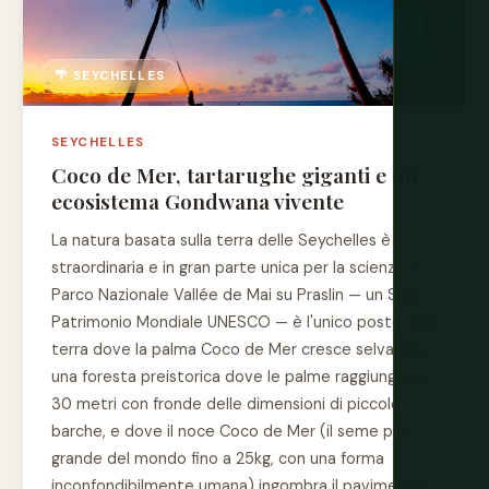
🌴 SEYCHELLES
SEYCHELLES
Coco de Mer, tartarughe giganti e un
ecosistema Gondwana vivente
La natura basata sulla terra delle Seychelles è
straordinaria e in gran parte unica per la scienza. Il
Parco Nazionale Vallée de Mai su Praslin — un Sito
Patrimonio Mondiale UNESCO — è l'unico posto sulla
terra dove la palma Coco de Mer cresce selvatica:
una foresta preistorica dove le palme raggiungono
30 metri con fronde delle dimensioni di piccole
barche, e dove il noce Coco de Mer (il seme più
grande del mondo fino a 25kg, con una forma
inconfondibilmente umana) ingombra il pavimento