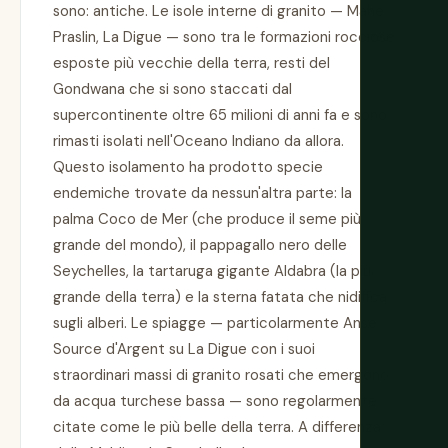
sono: antiche. Le isole interne di granito — Mahé,
Praslin, La Digue — sono tra le formazioni rocciose
esposte più vecchie della terra, resti del
Gondwana che si sono staccati dal
supercontinente oltre 65 milioni di anni fa e sono
rimasti isolati nell'Oceano Indiano da allora.
Questo isolamento ha prodotto specie
endemiche trovate da nessun'altra parte: la
palma Coco de Mer (che produce il seme più
grande del mondo), il pappagallo nero delle
Seychelles, la tartaruga gigante Aldabra (la più
grande della terra) e la sterna fatata che nidifica
sugli alberi. Le spiagge — particolarmente Anse
Source d'Argent su La Digue con i suoi
straordinari massi di granito rosati che emergono
da acqua turchese bassa — sono regolarmente
citate come le più belle della terra. A differenza