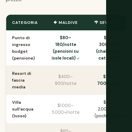
CATEGORIA
🐠 MALDIVE
🌴 SEYCHELLES
Punto di
$80–
$150–
ingresso
180/notte
300/notte
budget
(pensioni su
(chalets self-
(pensione)
isole locali)
catering)
Resort di
$400–
$300–
fascia
900/notte
700/notte
media
Villa
$600–
$1.000–
sull'acqua
2.000/notte
5.000+/notte
(lusso)
(poche opzioni)
$60–