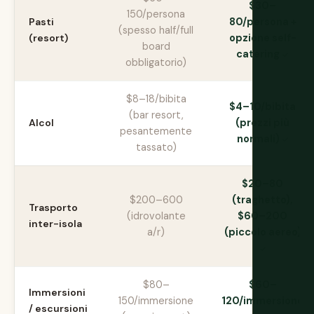
$30–
150/persona
Pasti
80/persona +
(spesso half/full
(resort)
opzione self-
board
catering
obbligatorio)
$8–18/bibita
$4–10/bibita
(bar resort,
Alcol
(prezzi più
pesantemente
normali)
tassato)
$20–80
$200–600
(traghetto),
Trasporto
(idrovolante
$60–200
inter-isola
a/r)
(piccolo aereo)
$80–
$60–
Immersioni
150/immersione
120/immersione
/ escursioni