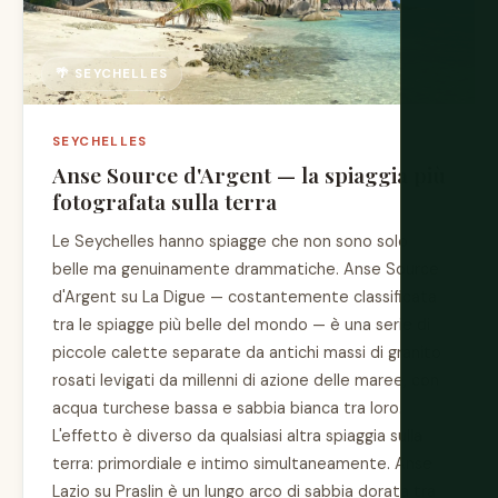
🌴 SEYCHELLES
SEYCHELLES
Anse Source d'Argent — la spiaggia più
fotografata sulla terra
Le Seychelles hanno spiagge che non sono solo
belle ma genuinamente drammatiche. Anse Source
d'Argent su La Digue — costantemente classificata
tra le spiagge più belle del mondo — è una serie di
piccole calette separate da antichi massi di granito
rosati levigati da millenni di azione delle maree, con
acqua turchese bassa e sabbia bianca tra loro.
L'effetto è diverso da qualsiasi altra spiaggia sulla
terra: primordiale e intimo simultaneamente. Anse
Lazio su Praslin è un lungo arco di sabbia dorata tra