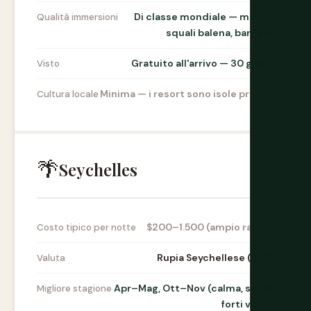
Di classe mondiale — mante,
Qualità immersioni
squali balena, barriere
Gratuito all'arrivo — 30 giorni
Visto
Minima — i resort sono isole private
Cultura locale
🌴
Seychelles
$200–1.500 (ampio range)
Costo tipico per notte
Rupia Seychellese (SCR)
Valuta
Apr–Mag, Ott–Nov (calma, senza
Migliore stagione
forti venti)