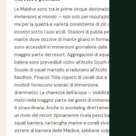
Le Maldive sono tra le prime cinque destinazioni per
immersioni al mondo — non solo per reputazione
ma per la qualità e varietà consistente di ciò che
incontri sotto i suoi atolli. Stazioni di pulizia per
mante dove dozzine di mante girano in formazione
sono accessibili in immersioni giornaliere dalla
maggior parte dei resort. Aggregazioni di squali
balena sono prevedibili vicino all'Atollo South Ari.
Scuole di squali martello si radunano all'Atollo
Rasdhoo. Pinacoli Thila coperti di coralli duri e
morbidi forniscono scenari di immersione
drammatici. La chiarezza dell'acqua — visibilità 30+
metri nella maggior parte dei giorni di immersione —
è straordinaria. Anche lo snorkeling direttamente da
un molo del resort tipicamente rivela pesci barriera,
squali barriera, tartarughe marine e coralli viventi. I
sistemi di barriera delle Maldive, sebbene colpiti da