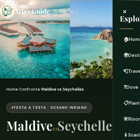
×
Atlas Guide
Esplo
🏠
Hom
🌍
Dest
📮
Trave
❓
Dove 
Home
›
Confronta
›
Maldive vs Seychelles
📋
Piani
TESTA A TESTA · OCEANO INDIANO
🛠️
Riso
Maldive
Seychelles
vs
📱
Scari