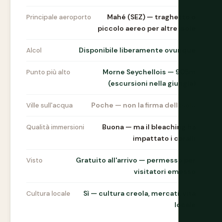
Mahé (SEZ) — traghetto o
Principale aeroporto
piccolo aereo per altre isole
Disponibile liberamente ovunque
Alcol
Morne Seychellois — 905m
Punto più alto
(escursioni nella giungla)
Poche — non la firma dell'isola
Ville sull'acqua
Buona — ma il bleaching ha
Qualità immersioni
impattato i coralli
Gratuito all'arrivo — permesso per
Visto
visitatori emesso
Sì — cultura creola, mercati, vita
Cultura locale
locale