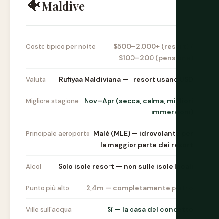
🐠
Maldive
$500–2.000+ (resort) /
Costo tipico per notte
$100–200 (pensione)
Rufiyaa Maldiviana — i resort usano USD
Valuta
Nov–Apr (secca, calma, migliori
Migliore stagione
immersioni)
Malé (MLE) — idrovolante per
Principale aeroporto
la maggior parte dei resort
Solo isole resort — non sulle isole locali
Alcol
2,4m — completamente piatto
Punto più alto
Sì — la casa del concetto
Ville sull'acqua