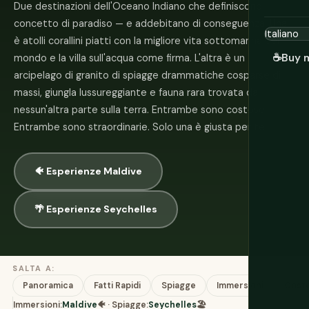
Due destinazioni dell'Oceano Indiano che definiscono il
concetto di paradiso — e addebitano di conseguenza. Una
è atolli corallini piatti con la migliore vita sottomarina del
☕
Buy 
mondo e la villa sull'acqua come firma. L'altra è un
arcipelago di granito di spiagge drammatiche cosparse di
massi, giungla lussureggiante e fauna rara trovata da
nessun'altra parte sulla terra. Entrambe sono costose.
Entrambe sono straordinarie. Solo una è giusta per te.
🐠 Esperienze Maldive
🌴 Esperienze Seychelles
SALTA A:
Panoramica
Fatti Rapidi
Spiagge
Immersioni
Cost
Immersioni:
Maldive
🐠 · Spiagge:
Seychelles
🏖️