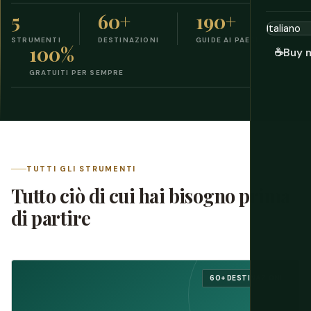
5
60+
190+
STRUMENTI
DESTINAZIONI
GUIDE AI PAESI
100%
☕
Buy 
GRATUITI PER SEMPRE
TUTTI GLI STRUMENTI
Tutto ciò di cui hai bisogno prima
di partire
60+ DESTINAZIONI