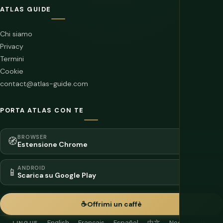
ATLAS GUIDE
Chi siamo
Privacy
Termini
Cookie
contact@atlas-guide.com
PORTA ATLAS CON TE
BROWSER
🧭
Estensione Chrome
ANDROID
📱
Scarica su Google Play
☕
Offrimi un caffè
English
Français
Español
中文
Nederlands
LINGUE