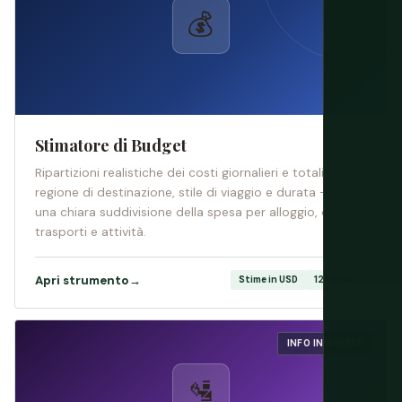
💰
Stimatore di Budget
Ripartizioni realistiche dei costi giornalieri e totali per
regione di destinazione, stile di viaggio e durata — con
una chiara suddivisione della spesa per alloggio, cibo,
trasporti e attività.
Apri strumento
→
Stime in USD
12 regioni
INFO INGRESSO
🛂