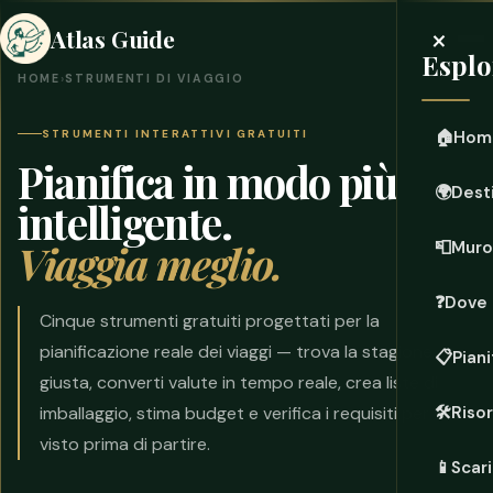
×
Atlas Guide
Esplo
HOME
›
STRUMENTI DI VIAGGIO
STRUMENTI INTERATTIVI GRATUITI
🏠
Hom
Pianifica in modo più
🌍
Dest
intelligente.
Viaggia meglio.
📮
Muro
❓
Dove 
Cinque strumenti gratuiti progettati per la
pianificazione reale dei viaggi — trova la stagione
📋
Piani
giusta, converti valute in tempo reale, crea liste di
imballaggio, stima budget e verifica i requisiti per il
🛠️
Riso
visto prima di partire.
📱
Scari