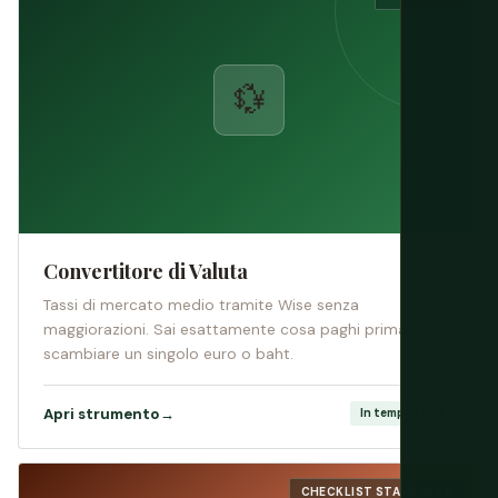
💱
Convertitore di Valuta
Tassi di mercato medio tramite Wise senza
maggiorazioni. Sai esattamente cosa paghi prima di
scambiare un singolo euro o baht.
Apri strumento
→
In tempo reale
CHECKLIST STAMPABILE