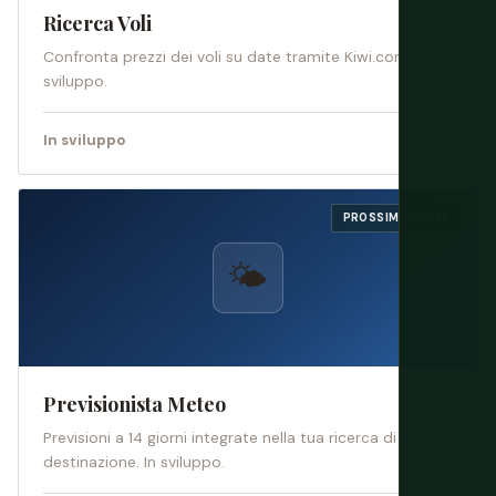
Ricerca Voli
Confronta prezzi dei voli su date tramite Kiwi.com — in
sviluppo.
In sviluppo
PROSSIMAMENTE
🌤️
Previsionista Meteo
Previsioni a 14 giorni integrate nella tua ricerca di
destinazione. In sviluppo.