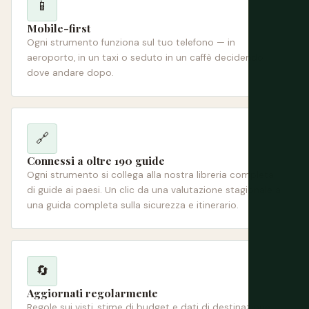
📱
Mobile-first
Ogni strumento funziona sul tuo telefono — in
aeroporto, in un taxi o seduto in un caffè decidendo
dove andare dopo.
🔗
Connessi a oltre 190 guide
Ogni strumento si collega alla nostra libreria completa
di guide ai paesi. Un clic da una valutazione stagionale a
una guida completa sulla sicurezza e itinerario.
🔄
Aggiornati regolarmente
Regole sui visti, stime di budget e dati di destinazione