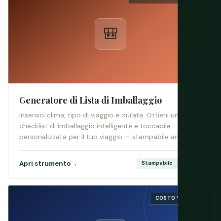
🎒
Generatore di Lista di Imballaggio
Inserisci clima, tipo di viaggio e durata. Ottieni una
checklist di imballaggio intelligente e toccabile
personalizzata per il tuo viaggio — stampabile anche.
Apri strumento
→
Stampabile
6 climi
COSTO VIAGGIO